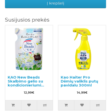
Į krepšelį
Susijusios prekės
KAO New Beads
Kao Haiter Pro
Skalbimo gelio su
Dėmių valiklis putų
kondicionieriumi
pavidalu 300ml
užpildas 650g
12,99€
14,99€