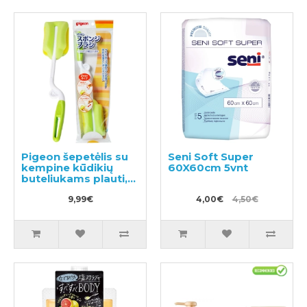
Pigeon šepetėlis su
Seni Soft Super
kempine kūdikių
60X60cm 5vnt
buteliukams plauti,
1vnt
9,99€
4,00€
4,50€