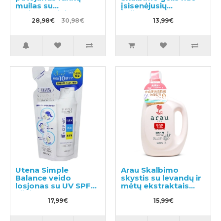
muilas su
įsisenėjusių
antibakteriniu
nešvarumų 380g
poveikiu, švelnaus
28,98€
30,98€
13,99€
citrusinio aromato
240ml + užpildas
430ml
Utena Simple
Arau Skalbimo
Balance veido
skystis su levandų ir
losjonas su UV SPF5
mėtų ekstraktais
užpildu 200ml
1200ml
17,99€
15,99€