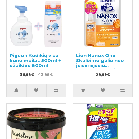
Pigeon Kūdikių viso
Lion Nanox One
kūno muilas 500ml +
Skalbimo gelio nuo
užpildas 800ml
įsisenėjusių
nešvarumų užpildas
36,98€
43,98€
1160g
29,99€