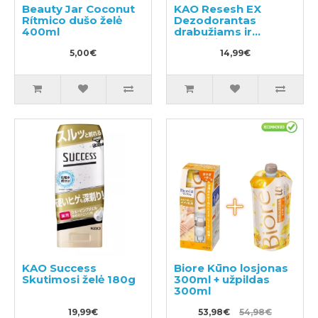
Beauty Jar Coconut
KAO Resesh EX
Rítmico dušo želė
Dezodorantas
400ml
drabužiams ir
skalbiniams 350ml
5,00€
14,99€
KAO Success
Biore Kūno losjonas
Skutimosi želė 180g
300ml + užpildas
300ml
19,99€
53,98€
54,98€