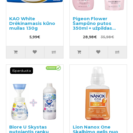
KAO White
Pigeon Flower
Drėkinamasis kūno
Šampūno putos
muilas 130g
350ml + užpildas
300ml
5,99€
28,98€
35,98€
Išparduota
Biore U Skystas
Lion Nanox One
putojantis rankų
Skalbimo gelis nuo