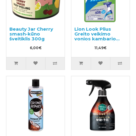
Beauty Jar Cherry
Lion Look Plius
smash-kūno
Greito veikimo
šveitiklis 300g
vonios kambario
valiklis su citrusiniu
6,00€
kvapu užpildas
11,49€
450ml