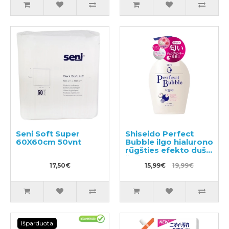
Seni Soft Super
Shiseido Perfect
60X60cm 50vnt
Bubble ilgo hialurono
rūgšties efekto dušo
želė 500ml
17,50€
15,99€
19,99€
Išparduota