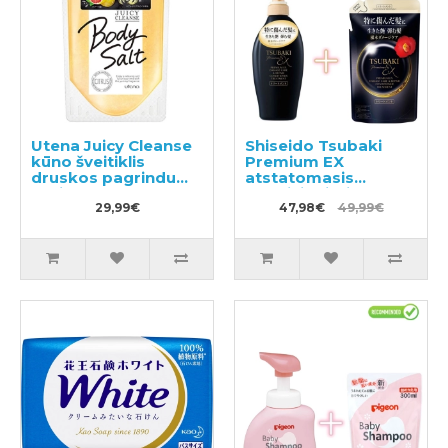
Utena Juicy Cleanse
Shiseido Tsubaki
kūno šveitiklis
Premium EX
druskos pagrindu
atstatomasis
greipfruto aromatas
kondicionierius-
300g
29,99€
kaukė pažeistiems
47,98€
49,99€
plaukams 450ml +
užpildas 300ml