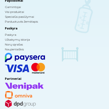
Papildomai
Gamintojai
Visi produktai
Specialūs pasiūlymai
Parduotuvės žemėlapis
Paskyra
Paskyra
Užsakymų istorija
Norų sąrašas
Naujienlaiškis
Partneriai