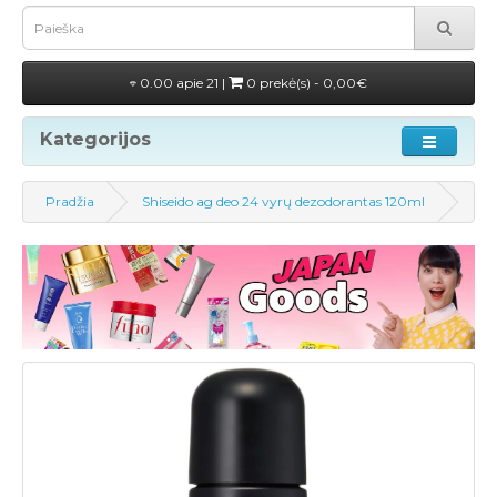
0.00 apie 21 |
0 prekė(s) - 0,00€
Kategorijos
Pradžia
Shiseido ag deo 24 vyrų dezodorantas 120ml