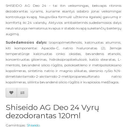
SHISEIDO AG Deo 24 - tai itin veiksmingas, bekvapis ritininis
dezodorantas vyrams, kuriame esantys sidabro jonai veiksmingai
kontroliuoja kvapą. Naujoviška formulė užtikrina ilgalaikį gaivumą ir
komfortą iki 24 valandų. Aktyvios antibakterinės sudedamosios dalys
neutralizuoja nemalonius kvapus ir
stabdo kvapą sukeliančių bakterijų
augimą.
Sudedamosios dalys:
Izopropilmetilfenolis, kalcinuotas aliuminis,
kiti komponentai: Apacida-C, natrio hialuronatas (2), žemoje
temperatūroje kalcinuotas cinko oksidas, bevandenis etanolis,
koncentruotas glicerinas, hidroksipropilceliuliozė, kalcio stearatas, L-
mentolis, bevandenė silicio rūgštis, polioksietileno ir metilpolisiloksano
kopolimeras, sintetinis natrio ir magnio silikatas, skersinio ryšio N,N-
dimetilakrilamido-2-akrilamido-2-metilpropanesulfonato natrio
kopolimeras, sililinta bevandenė silicio rūgštis ir kvapiosios medžiagos.
Shiseido AG Deo 24 Vyrų
dezodorantas 120ml
Gamintojas:
Shiseido