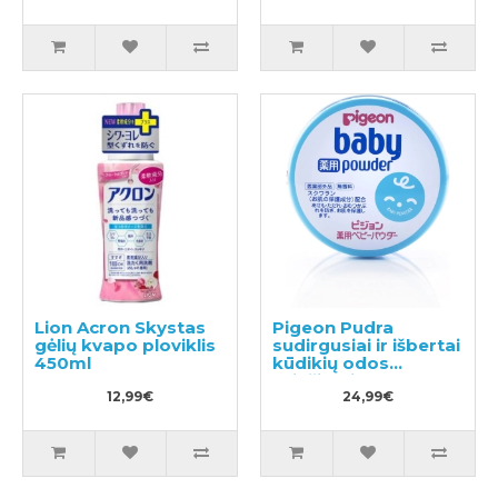
Lion Acron Skystas
Pigeon Pudra
gėlių kvapo ploviklis
sudirgusiai ir išbertai
450ml
kūdikių odos
priežiūrai 150g
12,99€
24,99€