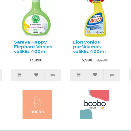
Saraya Happy
Lion vonios
Elephant Vonios
purškiamas-
valiklis 400ml
valiklis 400ml
13,99€
7,99€
9,49€