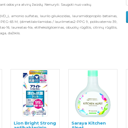
ant odos yra atvirų žaizdų. Nenuryti. Saugoti nuo vaikų.
)VD_L amonio sulfatas, laurilo gliukozidas, lauramidopropilo betainas,
, PEG-65 M, (dimetilakrilamidas / laurilmetas2-PPG 9, polikvaternis-39,
s-16, laureatas-Na, etilheksilglicerinas, obuolių rūgštis, citrinų rūgštis,
aga, dažiklis.
Lion Bright Strong
Saraya Kitchen
antibakterinio
Alpet