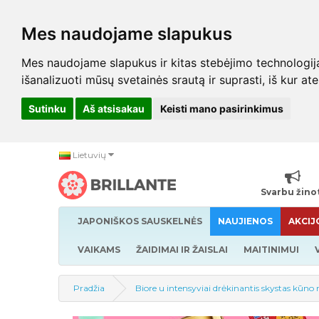
Mes naudojame slapukus
Mes naudojame slapukus ir kitas stebėjimo technologijas,
išanalizuoti mūsų svetainės srautą ir suprasti, iš kur at
Sutinku
Aš atsisakau
Keisti mano pasirinkimus
Lietuvių
Svarbu žino
JAPONIŠKOS SAUSKELNĖS
NAUJIENOS
AKCIJ
VAIKAMS
ŽAIDIMAI IR ŽAISLAI
MAITINIMUI
Pradžia
Biore u intensyviai drėkinantis skystas kūno