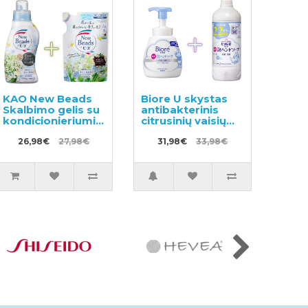
KAO New Beads
Biore U skystas
Skalbimo gelis su
antibakterinis
kondicionieriumi
citrusinių vaisių
740g + užpildas
kvapo rankų
650g
26,98€
27,98€
muilas 500ml +
31,98€
33,98€
užpildas 450ml