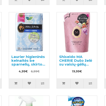
Laurier higieninės
Shiseido MA
kelnaitės be
CHERIE Dušo želė
sparnelių, skirtos
su vaisių-gėlių
jautriai odai 14cm
kvapu, užpildas
36vnt
4,99€
6,99€
350ml
19,99€