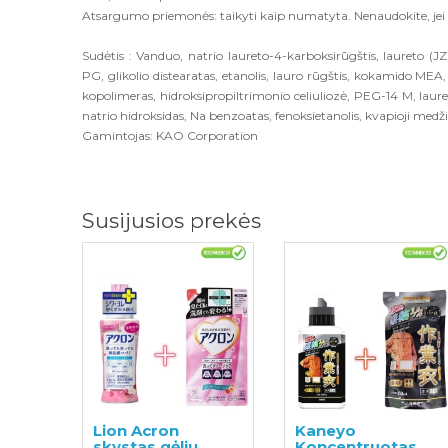
Atsargumo priemonės:
taikyti kaip numatyta. Nenaudokite, jei 
Sudėtis :
Vanduo, natrio laureto-4-karboksirūgštis, laureto (JZ
PG, glikolio distearatas, etanolis, lauro rūgštis, kokamido MEA
kopolimeras, hidroksipropiltrimonio celiuliozė, PEG-14 M, laureta
natrio hidroksidas, Na benzoatas, fenoksietanolis, kvapioji medži
Gamintojas:
KAO Corporation
Susijusios prekės
Lion Acron
Kaneyo
skystas gėlių
Koncentruotas