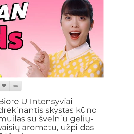
Biore U Intensyviai
drėkinantis skystas kūno
muilas su švelniu gėlių-
vaisių aromatu, užpildas