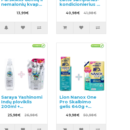
nemalonių kvapų
kondicionierius 2
pašalinimui prieš
in 1 490ml
skalbimą 300ml
13,99€
+papildymas
40,98€
41,98€
360ml
Saraya Yashinomi
Lion Nanox One
Indų ploviklis
Pro Skalbimo
200ml +
gelis 640g +
papildymas
užpildas 1070g
540ml
25,98€
26,98€
49,98€
50,98€