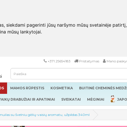
 siekdami pagerinti jūsų naršymo mūsų svetainėje patirtį, pa
eina mūsų lankytojai.
+371 25654183
Pristatymas
Mano pasky
ti
OS
MAMOS RŪPESTIS
KOSMETIKA
BUITINĖ CHEMINĖS MED
VAIKŲ DRABUŽIAI IR APATINIAI
SVEIKATAI
MĖGINIAI
JAPO
 muilas su švelniu gėlių-vaisių aromatu, užpildas 340ml