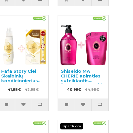
Fafa Story Ciel
Shiseido MA
Skalbinių
CHERIE apimties
kondicionierius
suteikiantis
600ml + užpildas
šampūnas su gėlių
840ml
41,98€
42,98€
vaisių kvapu
40,99€
44,98€
450ml +
papildymas
380ml
Išparduota