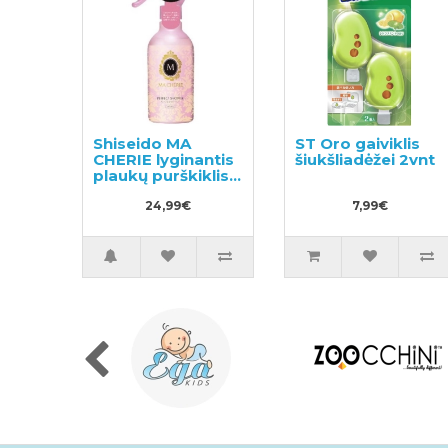
Shiseido MA
ST Oro gaiviklis
CHERIE lyginantis
šiukšliadėžei 2vnt
plaukų purškiklis
su apsauga nuo
karščio 250ml
24,99€
7,99€