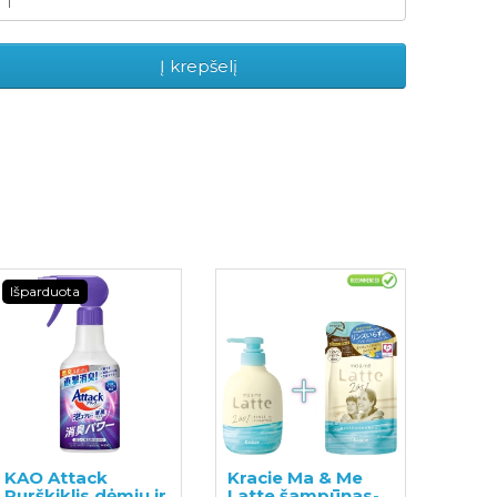
Į krepšelį
Išparduota
KAO Attack
Kracie Ma & Me
Purškiklis dėmių ir
Latte šampūnas-