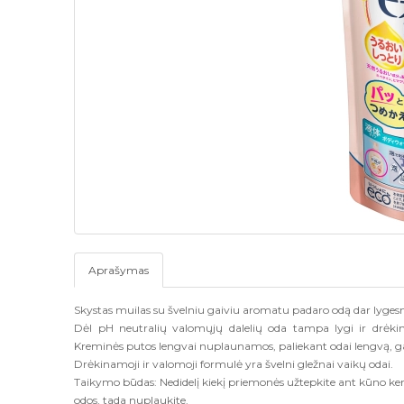
Aprašymas
Skystas muilas su švelniu gaiviu aromatu padaro odą dar lygesn
Dėl pH neutralių valomųjų dalelių oda tampa lygi ir drėk
Kreminės putos lengvai nuplaunamos, paliekant odai lengvą, g
Drėkinamoji ir valomoji formulė yra švelni gležnai vaikų odai.
Taikymo būdas:
Nedidelį kiekį priemonės užtepkite ant kūno ke
odos, tada nuplaukite.