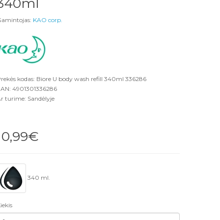
340ml
amintojas:
KAO corp.
rekės kodas: Biore U body wash refill 340ml 336286
AN: 4901301336286
r turime: Sandėlyje
10,99€
340 ml.
iekis