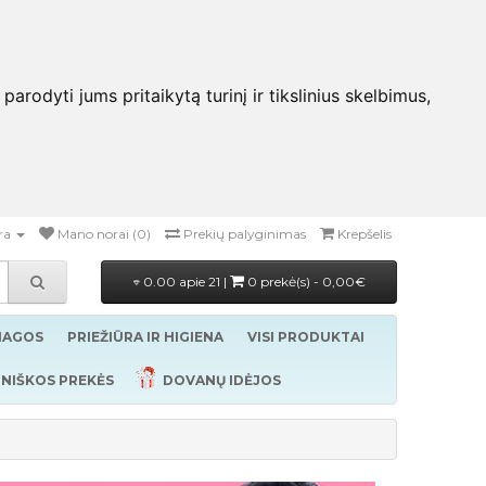
rodyti jums pritaikytą turinį ir tikslinius skelbimus,
ra
Mano norai (0)
Prekių palyginimas
Krepšelis
0.00 apie 21 |
0 prekė(s) - 0,00€
ŽIAGOS
PRIEŽIŪRA IR HIGIENA
VISI PRODUKTAI
NIŠKOS PREKĖS
DOVANŲ IDĖJOS