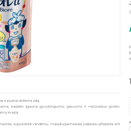
G
P
E
A
ę ir puikiai drėkina odą.
inama, kasdien įgauna gyvybingumo, gaivumo ir natūralaus grožio.
aivų kvapą.
K
mpinės, suputokite vandeniu, masažuojamaisiais judesiais užtepkite ant