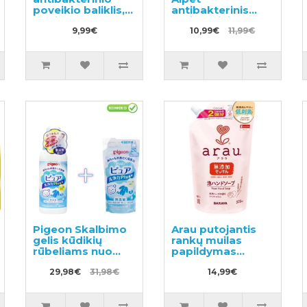
poveikio baliklis,
antibakterinis
papildymas
antiseptinis
480ml
9,99€
skystis rankų
10,99€
11,99€
odaii papildymas
400ml
Pigeon Skalbimo
Arau putojantis
gelis kūdikių
rankų muilas
rūbeliams nuo
papildymas
gimimo 600ml +
500ml
užpildas 500ml
29,98€
31,98€
14,99€