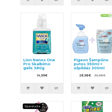
Lion Nanox One
Pigeon Šampūno
Pro Skalbimo
putos 350ml +
gelis 380g
užpildas 300ml
14,99€
28,98€
35,98€
Išparduota