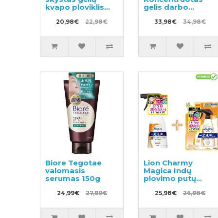
kvapo ploviklis
gelis darbo
450ml +
drabužių
papildymas
20,98€
22,98€
skalbimui 500ml +
33,98€
34,98€
400ml
užpildas 450ml
Biore Tegotae
Lion Charmy
valomasis
Magica Indų
serumas 150g
plovimo putų
purškiklis 300ml +
24,99€
27,99€
užpildas 250ml
25,98€
26,98€