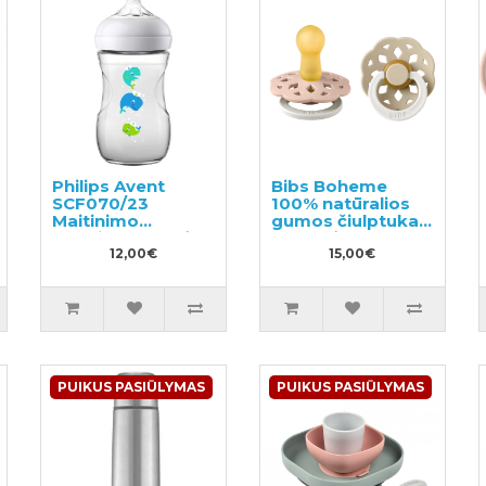
Philips Avent
Bibs Boheme
SCF070/23
100% natūralios
Maitinimo
gumos čiulptukas
buteliukas 1+mėn.,
6-18 mėn. (2 vnt.).
260ml
12,00€
15,00€
PUIKUS PASIŪLYMAS
PUIKUS PASIŪLYMAS