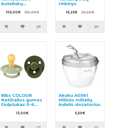
buteliukų
rinkinys
šildytuvas
105,00€
150,00€
16,25€
25,00€
Bibs COLOUR
Akuku A0561
Natūralios gumos
Mišinio miltelių
čiulptukas 0-6
indelis-dozatorius
mėn. 2vnt
13,00€
5,50€