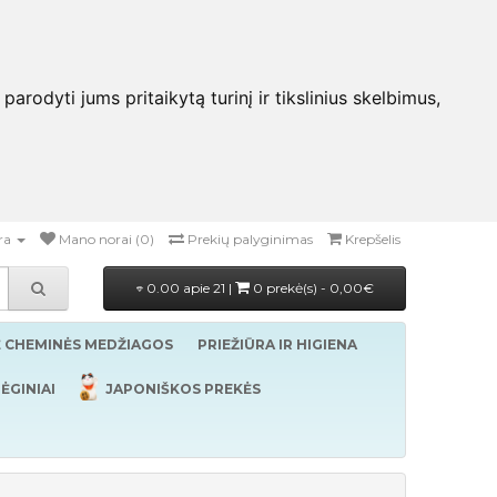
rodyti jums pritaikytą turinį ir tikslinius skelbimus,
ra
Mano norai (0)
Prekių palyginimas
Krepšelis
0.00 apie 21 |
0 prekė(s) - 0,00€
Ė CHEMINĖS MEDŽIAGOS
PRIEŽIŪRA IR HIGIENA
ĖGINIAI
JAPONIŠKOS PREKĖS