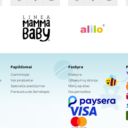
Papildomai
Paskyra
P
Gamintojai
Paskyra
s
Visi produktai
Užsakymų istorija
Specialūs pasiūlymai
Norų sąrašas
Parduotuvės žemėlapis
Naujienlaiškis