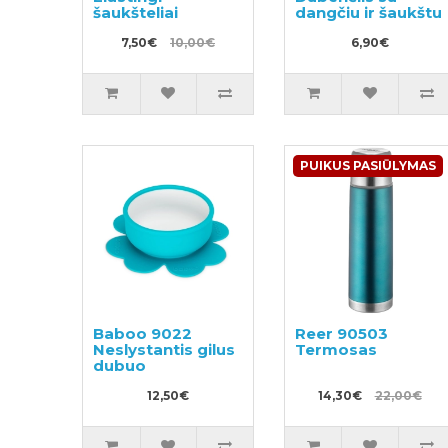
šaukšteliai
dangčiu ir šaukštu
7,50€
10,00€
6,90€
PUIKUS PASIŪLYMAS
Baboo 9022
Reer 90503
Neslystantis gilus
Termosas
dubuo
12,50€
14,30€
22,00€