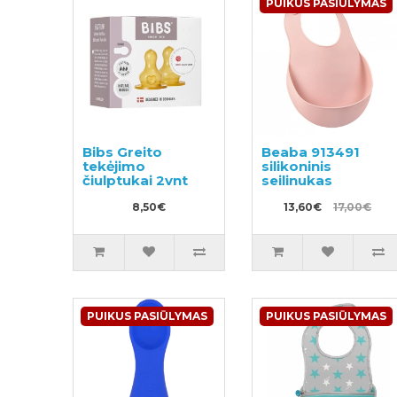
PUIKUS PASIŪLYMAS
Bibs Greito
Beaba 913491
tekėjimo
silikoninis
čiulptukai 2vnt
seilinukas
8,50€
13,60€
17,00€
PUIKUS PASIŪLYMAS
PUIKUS PASIŪLYMAS