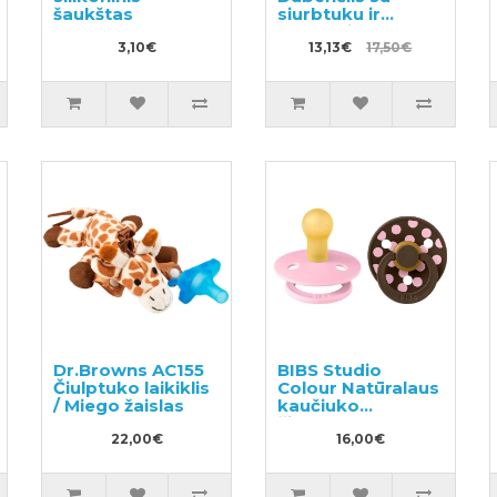
šaukštas
siurbtuku ir
dangteliu
3,10€
13,13€
17,50€
Dr.Browns AC155
BIBS Studio
Čiulptuko laikiklis
Colour Natūralaus
/ Miego žaislas
kaučiuko
čiulptukas nuo 0
22,00€
iki 6 mėnesių 2vnt
16,00€