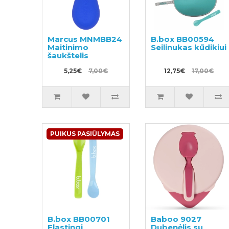
Marcus MNMBB24
B.box BB00594
Maitinimo
Seilinukas kūdikiui
šaukštelis
5,25€
7,00€
12,75€
17,00€
PUIKUS PASIŪLYMAS
B.box BB00701
Baboo 9027
Elastingi
Dubenėlis su