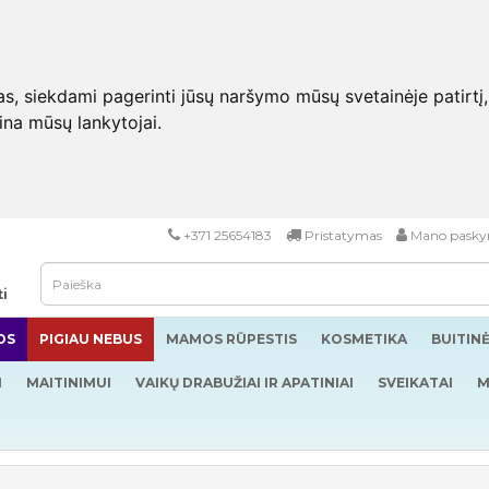
 siekdami pagerinti jūsų naršymo mūsų svetainėje patirtį, pa
eina mūsų lankytojai.
+371 25654183
Pristatymas
Mano pasky
ti
OS
PIGIAU NEBUS
MAMOS RŪPESTIS
KOSMETIKA
BUITIN
I
MAITINIMUI
VAIKŲ DRABUŽIAI IR APATINIAI
SVEIKATAI
M