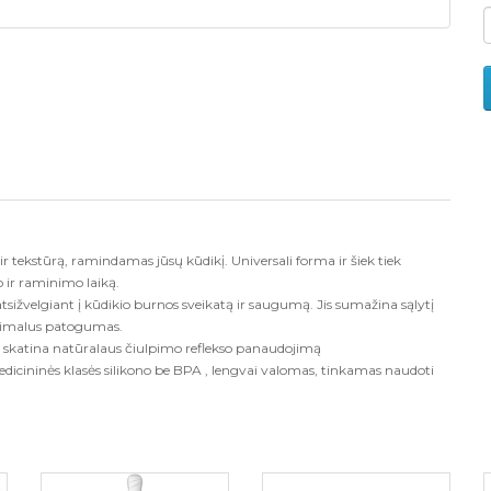
r tekstūrą, ramindamas jūsų kūdikį. Universali forma ir šiek tiek
o ir raminimo laiką.
tsižvelgiant į kūdikio burnos sveikatą ir saugumą. Jis sumažina sąlytį
maksimalus patogumas.
a skatina natūralaus čiulpimo reflekso panaudojimą
icininės klasės silikono be BPA , lengvai valomas, tinkamas naudoti