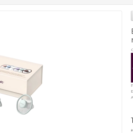
G
P
E
A
K