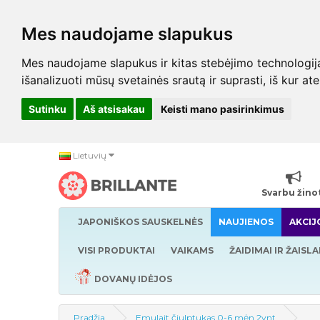
Mes naudojame slapukus
Mes naudojame slapukus ir kitas stebėjimo technologijas,
išanalizuoti mūsų svetainės srautą ir suprasti, iš kur at
Sutinku
Aš atsisakau
Keisti mano pasirinkimus
Lietuvių
Svarbu žino
JAPONIŠKOS SAUSKELNĖS
NAUJIENOS
AKCIJ
VISI PRODUKTAI
VAIKAMS
ŽAIDIMAI IR ŽAISLA
DOVANŲ IDĖJOS
Pradžia
Emulait čiulptukas 0-6 mėn 2vnt