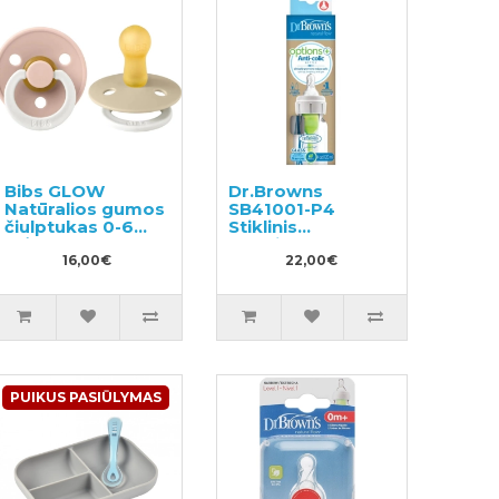
Bibs GLOW
Dr.Browns
Natūralios gumos
SB41001-P4
čiulptukas 0-6
Stiklinis
mėn. 2vnt
buteliukas nuo
16,00€
diegliukų 120ml
22,00€
PUIKUS PASIŪLYMAS