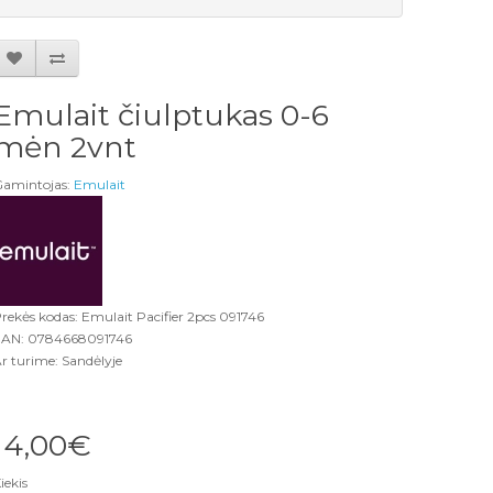
Emulait čiulptukas 0-6
mėn 2vnt
amintojas:
Emulait
rekės kodas: Emulait Pacifier 2pcs 091746
AN: 0784668091746
r turime: Sandėlyje
14,00€
iekis