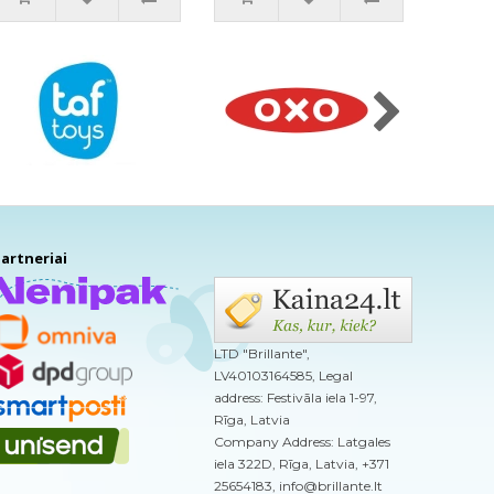
artneriai
LTD "Brillante",
LV40103164585, Legal
address: Festivāla iela 1-97,
Rīga, Latvia
Company Address: Latgales
iela 322D, Rīga, Latvia, +371
25654183, info@brillante.lt