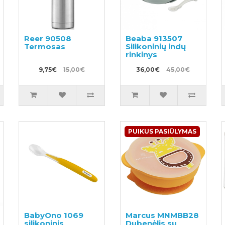
Reer 90508
Beaba 913507
Termosas
Silikoninių indų
rinkinys
9,75€
15,00€
36,00€
45,00€
PUIKUS PASIŪLYMAS
BabyOno 1069
Marcus MNMBB28
silikoninis
Dubenėlis su