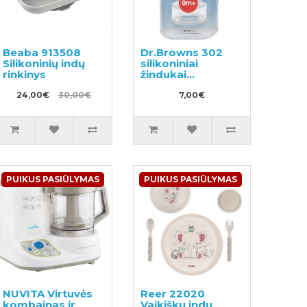
Beaba 913508
Dr.Browns 302
Silikoninių indų
silikoniniai
rinkinys
žindukai
buteliukams 0m+
24,00€
30,00€
7,00€
PUIKUS PASIŪLYMAS
PUIKUS PASIŪLYMAS
NUVITA Virtuvės
Reer 22020
kombainas ir
Vaikiškų indų