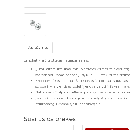
Aprašymas
Emulait yra čiulptukas naujagimiams.
„Emulait“ čiulptukas imituoja tikros krūties minkštumą i
storesnis silikonas padeda jūsų kūdikiui atskirti maitinim
Ergonomiškas dizainas: šis lengvas čiulptukas sukurtas a
su oda ir yra vientisas, todėl jį lengva valyti ir jis yra 
Natūralaus čiulpimo reflekso palaikymas: spenelio form
, sumažindamos odos dirginimo riziką. Pagamintas iš med
mikrobangų krosnelėje ir indaplovėje.a
Susijusios prekės