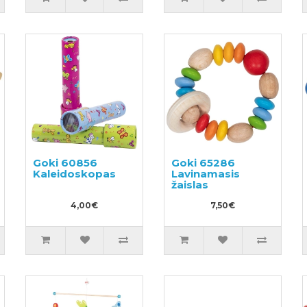
Goki 60856
Goki 65286
Kaleidoskopas
Lavinamasis
žaislas
4,00€
7,50€