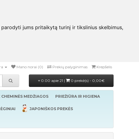
rodyti jums pritaikytą turinį ir tikslinius skelbimus,
ra
Mano norai (0)
Prekių palyginimas
Krepšelis
0.00 apie 21 |
0 prekė(s) - 0,00€
Ė CHEMINĖS MEDŽIAGOS
PRIEŽIŪRA IR HIGIENA
ĖGINIAI
JAPONIŠKOS PREKĖS