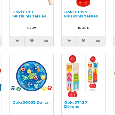
Goki 61891
Goki 61879
Muzikinis žaislas
Muzikinis žaislas
5,40€
10,30€
Goki 56653 Dartai
Goki 57427
Dėlionė