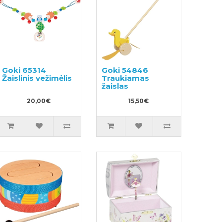
Goki 65314
Goki 54846
Žaislinis vežimėlis
Traukiamas
žaislas
20,00€
15,50€