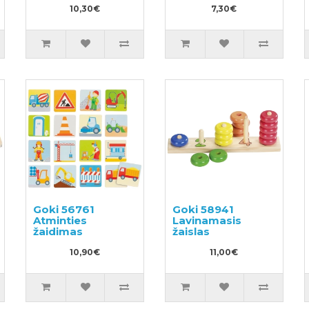
10,30€
7,30€
Goki 56761
Goki 58941
Atminties
Lavinamasis
žaidimas
žaislas
10,90€
11,00€