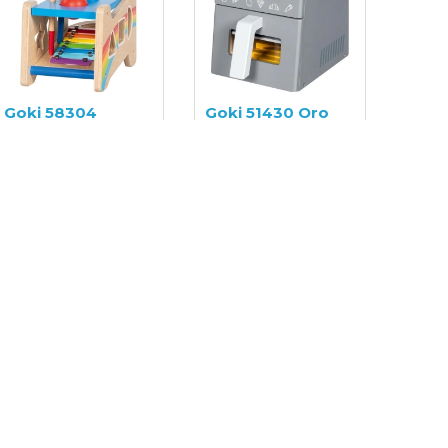
Goki 58304
Goki 51430 Oro
Lavinamasis
gruzdintuvė
žaislas
20,50€
27,00€