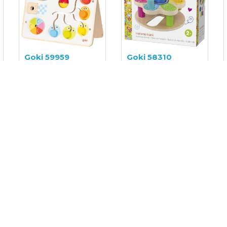
Goki 59959
Goki 58310
Lavinamasis
Lavinamasis
žaislas
žaislas
20,00€
20,00€