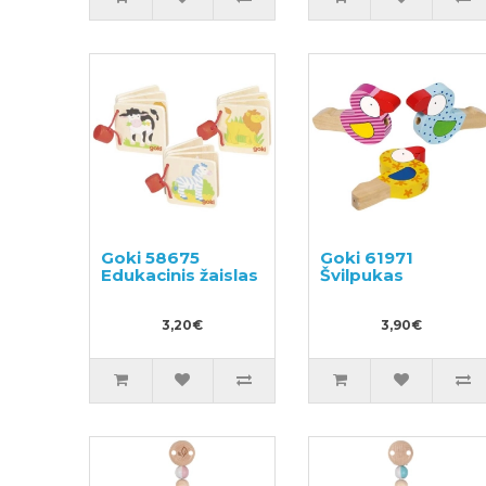
Goki 58675
Goki 61971
Edukacinis žaislas
Švilpukas
3,20€
3,90€