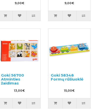
9,00€
9,00€
Goki 56700
Goki 58348
Atminties
Formų rūšiuoklė
žaidimas
13,00€
15,00€