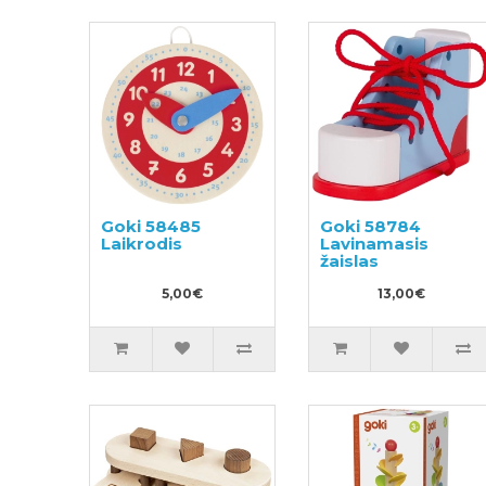
Goki 58485
Goki 58784
Laikrodis
Lavinamasis
žaislas
5,00€
13,00€