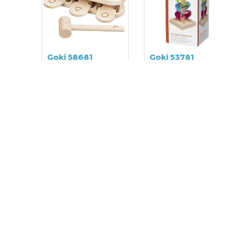
Goki 58681
Goki 53781
Lavinamasis
Edukacinis žaislas
žaislas
17,50€
19,50€