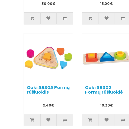
30,00€
15,00€
Goki 58305 Formų
Goki 58302
rūšiuoklis
Formų rūšiuoklė
9,40€
10,30€