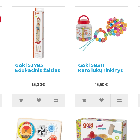
Goki 53785
Goki 58311
Edukacinis žaislas
Karoliukų rinkinys
15,00€
15,50€