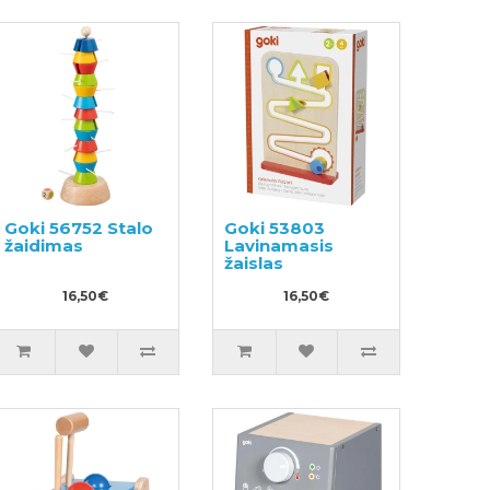
Goki 56752 Stalo
Goki 53803
žaidimas
Lavinamasis
žaislas
16,50€
16,50€