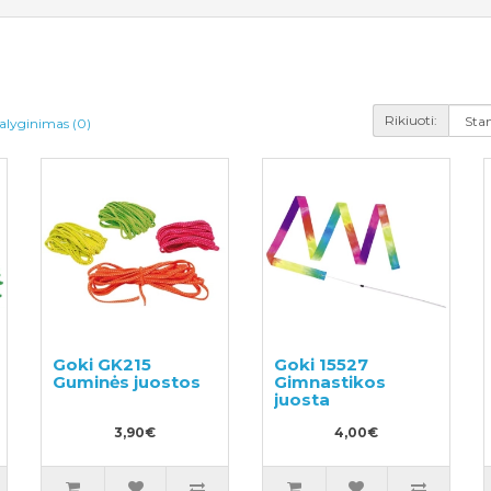
Rikiuoti:
alyginimas (0)
Goki GK215
Goki 15527
Guminės juostos
Gimnastikos
juosta
3,90€
4,00€