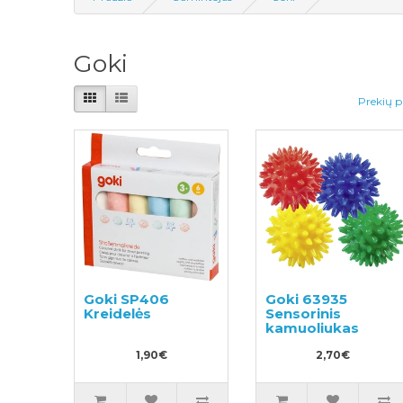
Goki
Prekių p
Goki SP406
Goki 63935
Kreidelės
Sensorinis
kamuoliukas
1,90€
2,70€