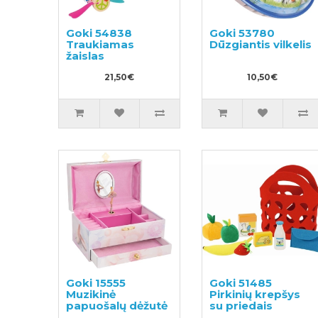
Goki 54838
Goki 53780
Traukiamas
Dūzgiantis vilkelis
žaislas
21,50€
10,50€
Goki 15555
Goki 51485
Muzikinė
Pirkinių krepšys
papuošalų dėžutė
su priedais