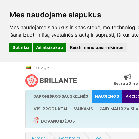
Mes naudojame slapukus
Mes naudojame slapukus ir kitas stebėjimo technologijas,
išanalizuoti mūsų svetainės srautą ir suprasti, iš kur at
Sutinku
Aš atsisakau
Keisti mano pasirinkimus
Lietuvių
Svarbu žino
JAPONIŠKOS SAUSKELNĖS
NAUJIENOS
AKCIJ
VISI PRODUKTAI
VAIKAMS
ŽAIDIMAI IR ŽAISLA
DOVANŲ IDĖJOS
Pradžia
Gamintojas
Goki