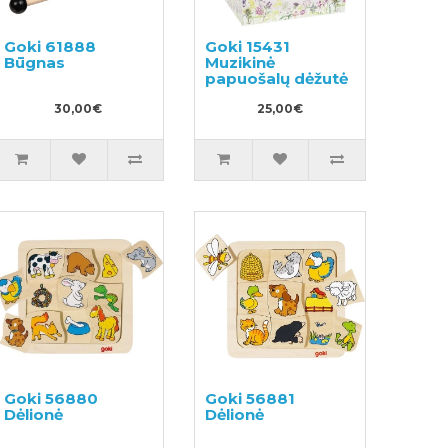
Goki 61888
Goki 15431
Būgnas
Muzikinė
papuošalų dėžutė
30,00€
25,00€
Goki 56880
Goki 56881
Dėlionė
Dėlionė