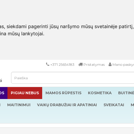
 siekdami pagerinti jūsų naršymo mūsų svetainėje patirtį, pa
eina mūsų lankytojai.
+371 25654183
Pristatymas
Mano pasky
ti
OS
PIGIAU NEBUS
MAMOS RŪPESTIS
KOSMETIKA
BUITIN
I
MAITINIMUI
VAIKŲ DRABUŽIAI IR APATINIAI
SVEIKATAI
M