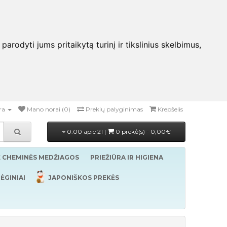
rodyti jums pritaikytą turinį ir tikslinius skelbimus,
ra
Mano norai (0)
Prekių palyginimas
Krepšelis
0.00 apie 21 |
0 prekė(s) - 0,00€
Ė CHEMINĖS MEDŽIAGOS
PRIEŽIŪRA IR HIGIENA
ĖGINIAI
JAPONIŠKOS PREKĖS