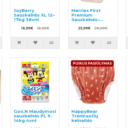
JoyBerry
Merries First
Sauskelnės XL 12–
Premium
17kg 38vnt
Sauskelnės–
kelnaitės PL 9-
16,99€
18,99€
14kg 36vnt
25,99€
28,99€
PUIKUS PASIŪLYMAS
Goo.N Maudymosi
HappyBear
sauskelnės PL 9-
Treniruočių
14kg 4vnt
kelnaitės