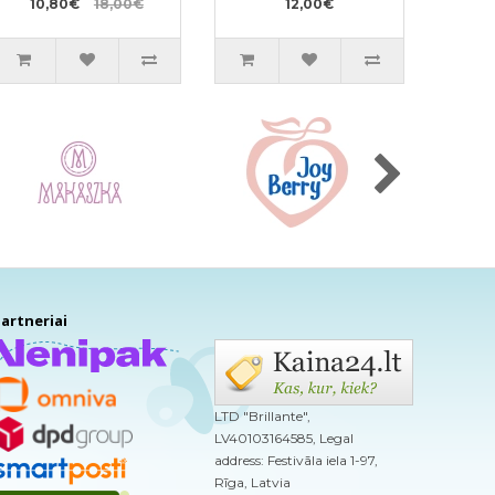
10,80€
18,00€
mergaitėms PL 9-
12,00€
14kg 3vnt
artneriai
LTD "Brillante",
LV40103164585, Legal
address: Festivāla iela 1-97,
Rīga, Latvia