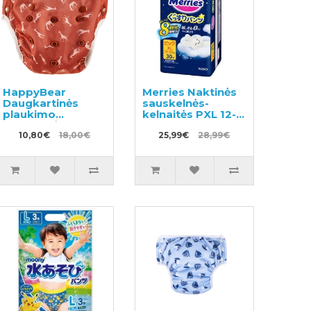
HappyBear
Merries Naktinės
Daugkartinės
sauskelnės-
plaukimo
kelnaitės PXL 12-
sauskelnės
22kg 30vnt
10,80€
18,00€
25,99€
28,99€