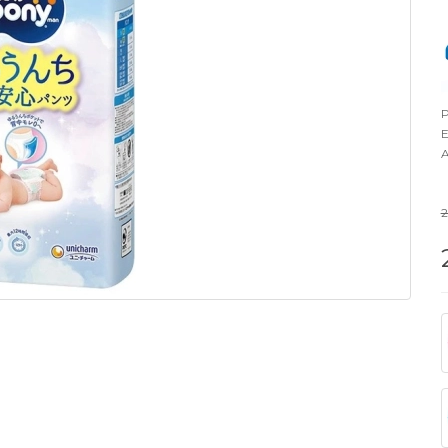
P
E
A
2