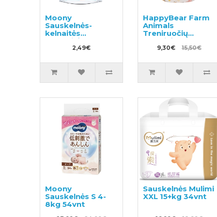
Moony
HappyBear Farm
Sauskelnės-
Animals
kelnaitės
Treniruočių
mergaitėms PL 9-
kelnaitės
14kg, pavyzdys
2,49€
9,30€
15,50€
3vnt
Moony
Sauskelnės Mulimi
Sauskelnės S 4-
XXL 15+kg 34vnt
8kg 54vnt