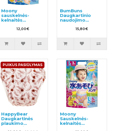
Moony
BumBuns
sauskelnės-
Daugkartinio
kelnaitės
naudojimo
maudynėms
sauskelnės
berniukams PL 9-
12,00€
plaukimui ir
15,80€
14kg 3vnt
tualeto mokymui
S 8-11kg
PUIKUS PASIŪLYMAS
HappyBear
Moony
Daugkartinės
Sauskelnės-
plaukimo
kelnaitės
sauskelnės
maudynėms