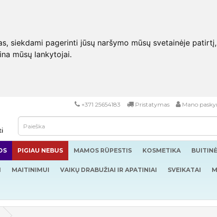
 siekdami pagerinti jūsų naršymo mūsų svetainėje patirtį, pa
eina mūsų lankytojai.
+371 25654183
Pristatymas
Mano pasky
ti
OS
PIGIAU NEBUS
MAMOS RŪPESTIS
KOSMETIKA
BUITIN
I
MAITINIMUI
VAIKŲ DRABUŽIAI IR APATINIAI
SVEIKATAI
M