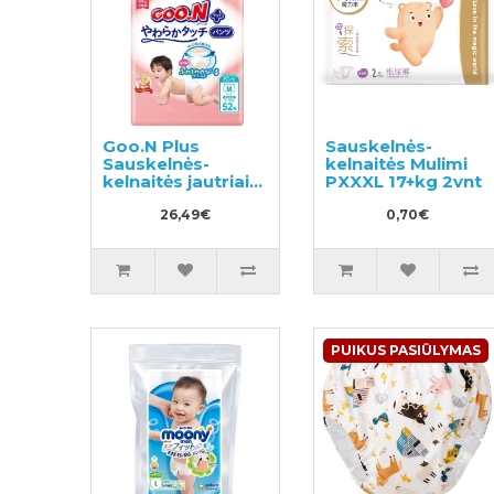
Goo.N Plus
Sauskelnės-
Sauskelnės-
kelnaitės Mulimi
kelnaitės jautriai
PXXXL 17+kg 2vnt
odai M 6–12 kg
52vnt
26,49€
0,70€
PUIKUS PASIŪLYMAS