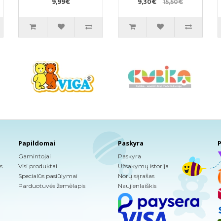
9,99€
9,30€
15,50€
Papildomai
Paskyra
P
Gamintojai
Paskyra
s
Visi produktai
Užsakymų istorija
Specialūs pasiūlymai
Norų sąrašas
Parduotuvės žemėlapis
Naujienlaiškis