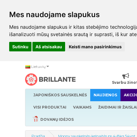
Mes naudojame slapukus
Mes naudojame slapukus ir kitas stebėjimo technologijas,
išanalizuoti mūsų svetainės srautą ir suprasti, iš kur at
Sutinku
Aš atsisakau
Keisti mano pasirinkimus
Lietuvių
Svarbu žino
JAPONIŠKOS SAUSKELNĖS
NAUJIENOS
AKCIJ
VISI PRODUKTAI
VAIKAMS
ŽAIDIMAI IR ŽAISLA
DOVANŲ IDĖJOS
Pradžia
Moony sauskelnės-kelnaitės ps 4–8kg 54vnt