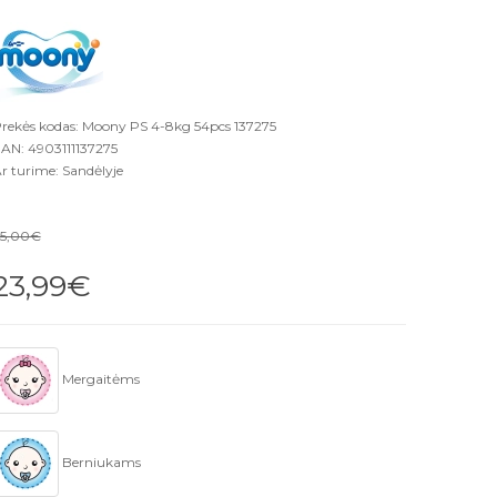
rekės kodas: Moony PS 4-8kg 54pcs 137275
AN: 4903111137275
r turime: Sandėlyje
5,00€
23,99€
Mergaitėms
Berniukams