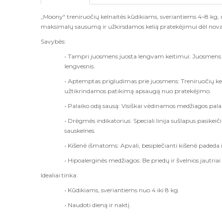
„Moony“ treniruočių kelnaitės kūdikiams, sveriantiems 4–8 kg, 
maksimalų sausumą ir užkirsdamos kelią pratekėjimui dėl nova
Savybės:
• Tampri juosmens juosta lengvam keitimui: Juosmens j
lengvesnis.
• Aptemptas prigludimas prie juosmens: Treniruočių kelna
užtikrindamos patikimą apsaugą nuo pratekėjimo.
• Palaiko odą sausą: Visiškai vėdinamos medžiagos palaik
• Drėgmės indikatorius: Speciali linija sušlapus pasikeičia
sauskelnes.
• Kišenė išmatoms: Apvali, besiplečianti kišenė paded
• Hipoalerginės medžiagos: Be priedų ir švelnios jautriai
Idealiai tinka:
• Kūdikiams, sveriantiems nuo 4 iki 8 kg.
• Naudoti dieną ir naktį.