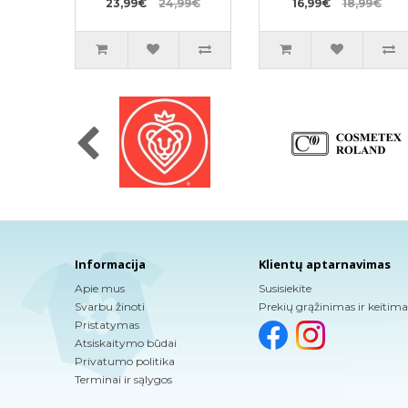
23,99€
24,99€
16,99€
18,99€
Informacija
Klientų aptarnavimas
Apie mus
Susisiekite
Svarbu žinoti
Prekių grąžinimas ir keitima
Pristatymas
Atsiskaitymo būdai
Privatumo politika
Terminai ir sąlygos