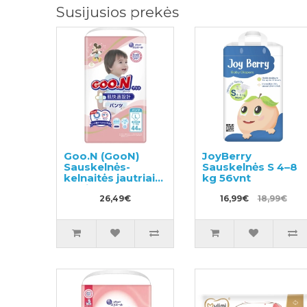
Susijusios prekės
Goo.N (GooN)
JoyBerry
Sauskelnės-
Sauskelnės S 4–8
kelnaitės jautriai
kg 56vnt
odai PL 9-14 kg
44vnt
26,49€
16,99€
18,99€