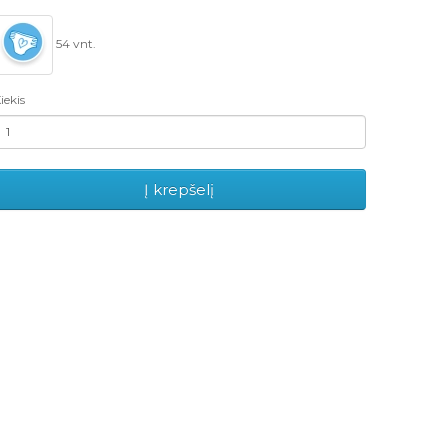
54 vnt.
iekis
Į krepšelį