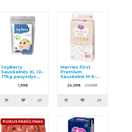
JoyBerry
Merries First
Sauskelnės XL 12–
Premium
17kg pavyzdys
Sauskelnė M 6-
3vnt
11kg 48vnt
1,99€
24,99€
27,99€
PUIKUS PASIŪLYMAS