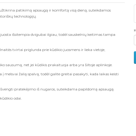
užtikrina patikimą apsaugą ir komfortą visą dieną, suteikdamos
toriškų technologijų.
K
uosta išsitempia dvigubai ilgiau, todėl sauskelnių keitimas tampa
itės tvirtai priglunda prie kūdikio juosmens ir lieka vietoje,
o sausumą, net jei kūdikis prakaituoja arba yra šiltoje aplinkoje.
 į melsvai žalią spalvą, todėl galite greitai pasakyti, kada laikas keisti
a išvengti pratekėjimo iš nugaros, suteikdama papildomą apsaugą.
 kūdikio odai.