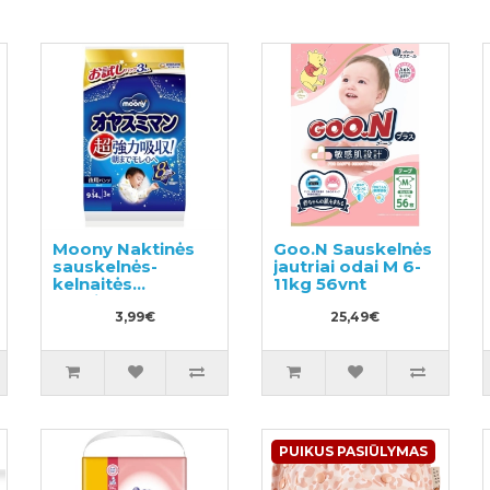
Moony Naktinės
Goo.N Sauskelnės
sauskelnės-
jautriai odai M 6-
kelnaitės
11kg 56vnt
berniukams L 9-
14kg 3vnt
3,99€
25,49€
PUIKUS PASIŪLYMAS