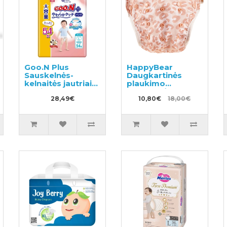
Goo.N Plus
HappyBear
Sauskelnės-
Daugkartinės
kelnaitės jautriai
plaukimo
odai L 9–14 kg
sauskelnės
54vnt
28,49€
10,80€
18,00€