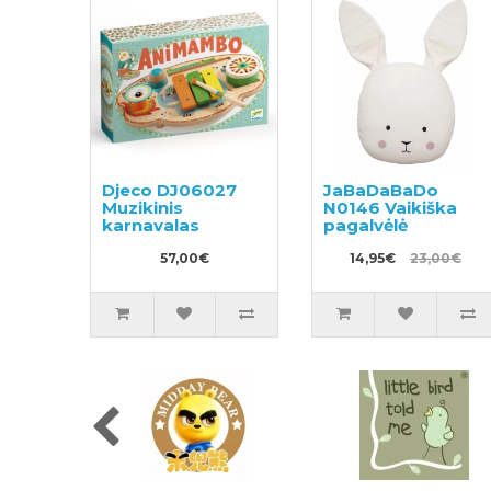
Djeco DJ06027
JaBaDaBaDo
Muzikinis
N0146 Vaikiška
karnavalas
pagalvėlė
57,00€
14,95€
23,00€