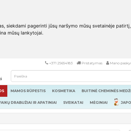
 siekdami pagerinti jūsų naršymo mūsų svetainėje patirtį, pa
eina mūsų lankytojai.
+371 25654183
Pristatymas
Mano pasky
ti
OS
MAMOS RŪPESTIS
KOSMETIKA
BUITINĖ CHEMINĖS MED
VAIKŲ DRABUŽIAI IR APATINIAI
SVEIKATAI
MĖGINIAI
JAPO