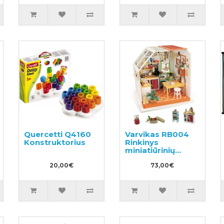
Quercetti Q4160
Varvikas RB004
Konstruktorius
Rinkinys
miniatiūrinių
namų kūrimui
20,00€
73,00€