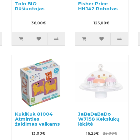
Tolo BIO
Fisher Price
Rūšiuotojas
HHJ42 Robotas
36,00€
125,00€
KukiKuk 81004
JaBaDaBaDo
Atminties
W7158 Keksiukų
žaidimas vaikams
lėkštė
13,00€
16,25€
25,00€