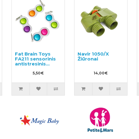
Fat Brain Toys
Navir 1050/X
FA211 sensorinis
Žiūronai
antistresinis
žaislas Simpl
Dimpl
5,50€
14,00€