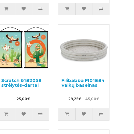
Scratch 6182058
Filibabba FI01884
strėlytės-dartai
Vaikų baseinas
25,00€
29,25€
45,00€