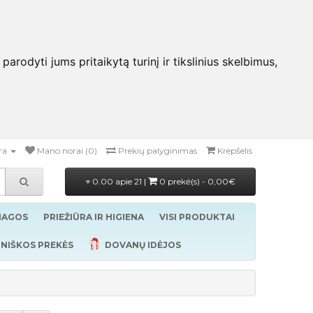
rodyti jums pritaikytą turinį ir tikslinius skelbimus,
ra
Mano norai (0)
Prekių palyginimas
Krepšelis
0.00 apie 21 |
0 prekė(s) - 0,00€
ŽIAGOS
PRIEŽIŪRA IR HIGIENA
VISI PRODUKTAI
NIŠKOS PREKĖS
DOVANŲ IDĖJOS