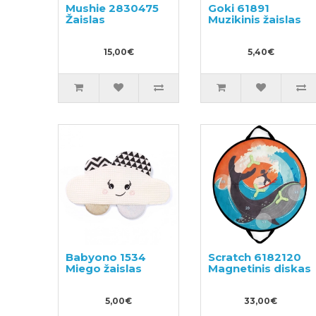
Mushie 2830475
Goki 61891
Žaislas
Muzikinis žaislas
15,00€
5,40€
Babyono 1534
Scratch 6182120
Miego žaislas
Magnetinis diskas
5,00€
33,00€