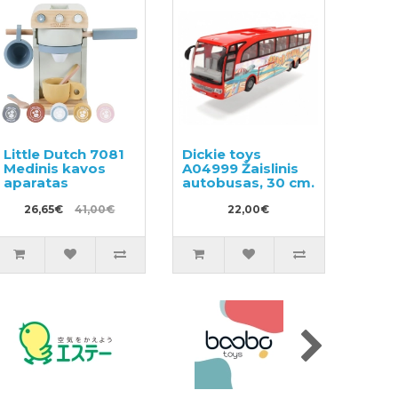
Little Dutch 7081
Dickie toys
Medinis kavos
A04999 Žaislinis
aparatas
autobusas, 30 cm.
26,65€
41,00€
22,00€