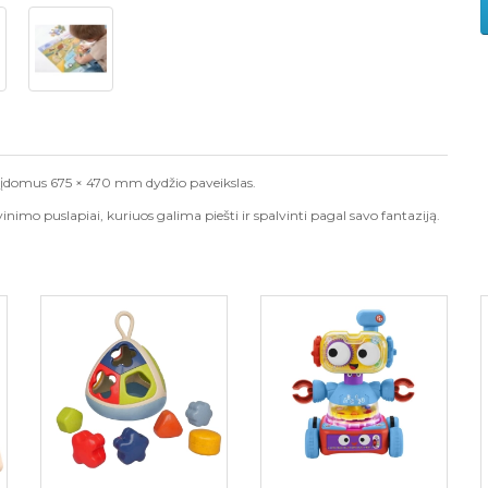
r įdomus 675 × 470 mm dydžio paveikslas.
imo puslapiai, kuriuos galima piešti ir spalvinti pagal savo fantaziją.