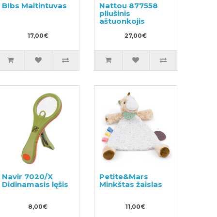
BIbs Maitintuvas
Nattou 877558
pliušinis
aštuonkojis
17,00€
27,00€
Navir 7020/X
Petite&Mars
Didinamasis lęšis
Minkštas žaislas
8,00€
11,00€