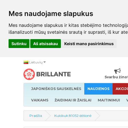
Mes naudojame slapukus
Mes naudojame slapukus ir kitas stebėjimo technologijas,
išanalizuoti mūsų svetainės srautą ir suprasti, iš kur at
Sutinku
Aš atsisakau
Keisti mano pasirinkimus
Lietuvių
Svarbu žino
JAPONIŠKOS SAUSKELNĖS
NAUJIENOS
AKCIJ
VAIKAMS
ŽAIDIMAI IR ŽAISLAI
MAITINIMUI
Pradžia
Kukikuk 81052 dėlionė