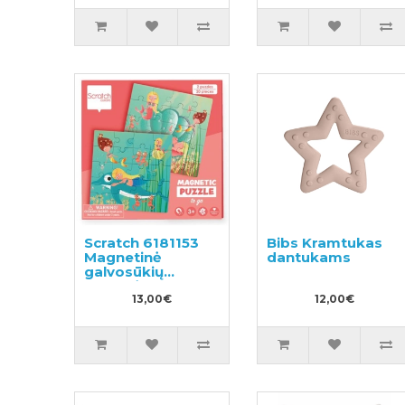
Scratch 6181153
Bibs Kramtukas
Magnetinė
dantukams
galvosūkių
knygelė
13,00€
12,00€