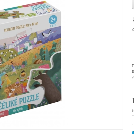
G
P
E
A
K