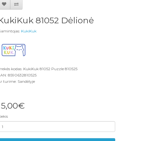
KukiKuk 81052 Dėlionė
amintojas:
KukiKuk
rekės kodas: KukiKuk 81052 Puzzle 810525
AN: 8590632810525
r turime: Sandėlyje
15,00€
iekis