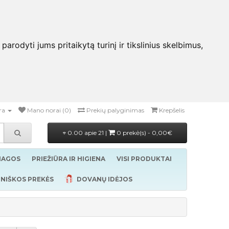
rodyti jums pritaikytą turinį ir tikslinius skelbimus,
ra
Mano norai (0)
Prekių palyginimas
Krepšelis
0.00 apie 21 |
0 prekė(s) - 0,00€
ŽIAGOS
PRIEŽIŪRA IR HIGIENA
VISI PRODUKTAI
NIŠKOS PREKĖS
DOVANŲ IDĖJOS