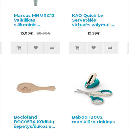
Marcus MNMRC13
KAO Quick Le
Vaikiškas
Servetėlės
silikoninis
virtuvės valymui,
elektrinis dantų
keičiamas blokas
šepetėlis
15,00€
20,00€
24vnt
19,99€
Bocioland
Baboo 12002
BOC0534 Kūdikių
manikiūro rinkinys
šepetys/šukos su