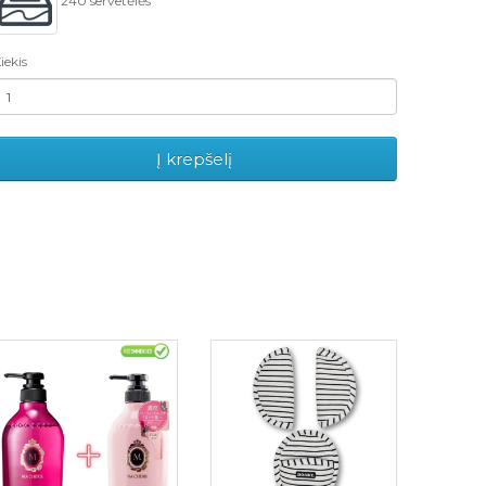
240 servetėlės
iekis
Į krepšelį