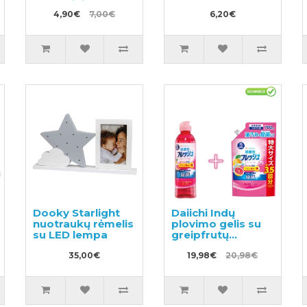
natūraliais
švelniais plaukais
4,90€
7,00€
6,20€
Dooky Starlight
Daiichi Indų
nuotraukų rėmelis
plovimo gelis su
su LED lempa
greipfrutų
aromatu 250ml +
35,00€
užpildymui 700ml
19,98€
20,98€