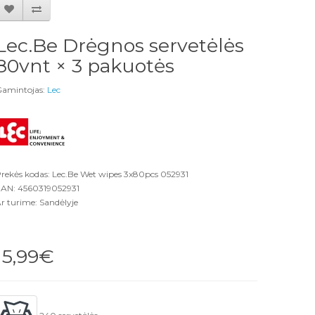
Lec.Be Drėgnos servetėlės
80vnt × 3 pakuotės
amintojas:
Lec
rekės kodas: Lec.Be Wet wipes 3x80pcs 052931
AN: 4560319052931
r turime: Sandėlyje
15,99€