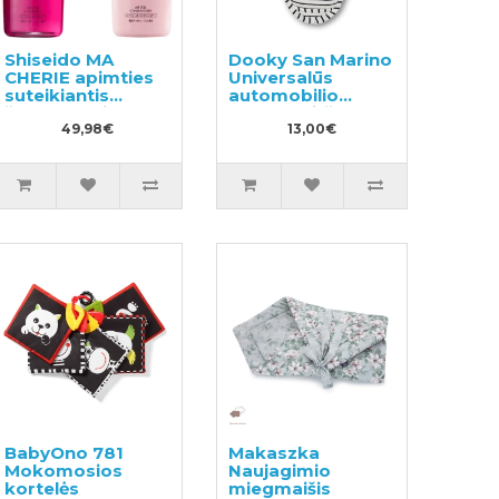
Shiseido MA
Dooky San Marino
CHERIE apimties
Universalūs
suteikiantis
automobilio
šampūnas ir
saugos diržų
plaukų
49,98€
paminkštinimai
13,00€
kondicionierius
450ml
BabyOno 781
Makaszka
Mokomosios
Naujagimio
kortelės
miegmaišis