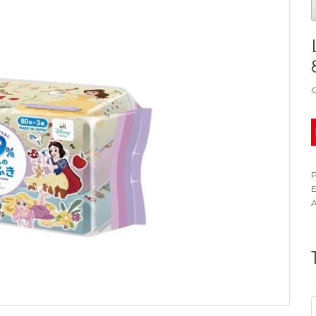
G
P
E
A