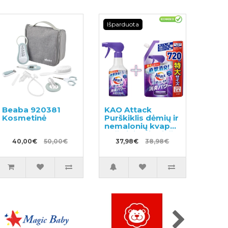
Išparduota
Beaba 920381
KAO Attack
Kosmetinė
Purškiklis dėmių ir
nemalonių kvapų
pašalinimui prieš
40,00€
50,00€
skalbimą 300ml +
37,98€
38,98€
užpildas 720ml