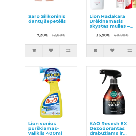
Saro Silikoninis
Lion Hadakara
dantų šepetėlis
Drėkinamasis
skystas muilas –
skystas kūno
7,20€
12,00€
muilas-gelis su
36,98€
40,98€
gėlių kvapu 500ml
+ užpildas 800ml
Lion vonios
KAO Resesh EX
purškiamas-
Dezodorantas
valiklis 400ml
drabužiams ir