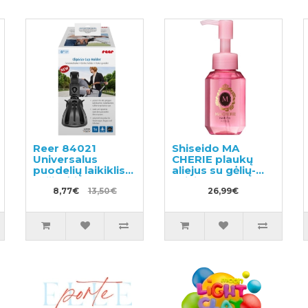
Reer 84021
Shiseido MA
Universalus
CHERIE plaukų
puodelių laikiklis
aliejus su gėlių-
vežimėliams
vaisių aromatu
8,77€
13,50€
60ml
26,99€