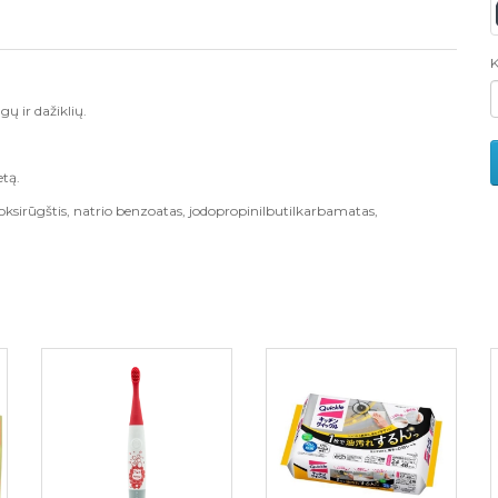
K
ų ir dažiklių.
etą.
oksirūgštis, natrio benzoatas, jodopropinilbutilkarbamatas,