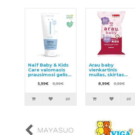
Naïf Baby & Kids
Arau baby
Care valomasis
vienkartinis
prausimosi gelis
muilas, skirtas
kūdikiams, skirtas
pašalinti dėmes iš
visiems odos
5,99€
9,99€
vaikiškų audeklų,
8,99€
9,99€
tipams 200ml
110g