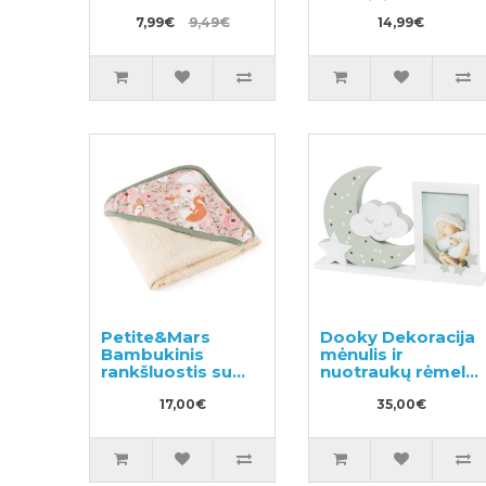
skalbiniams
7,99€
9,49€
350ml
14,99€
Petite&Mars
Dooky Dekoracija
Bambukinis
mėnulis ir
rankšluostis su
nuotraukų rėmelis
gobtuvu
su LED
17,00€
lemputėmis
35,00€