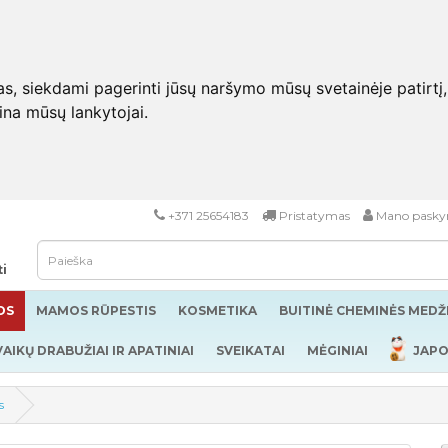
 siekdami pagerinti jūsų naršymo mūsų svetainėje patirtį, pa
eina mūsų lankytojai.
+371 25654183
Pristatymas
Mano pasky
ti
OS
MAMOS RŪPESTIS
KOSMETIKA
BUITINĖ CHEMINĖS MED
VAIKŲ DRABUŽIAI IR APATINIAI
SVEIKATAI
MĖGINIAI
JAPO
s