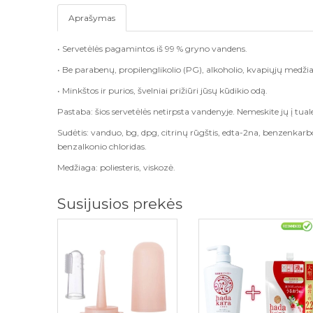
Aprašymas
• Servetėlės pagamintos iš 99 % gryno vandens.
• Be parabenų, propilenglikolio (PG), alkoholio, kvapiųjų medžiag
• Minkštos ir purios, švelniai prižiūri jūsų kūdikio odą.
Pastaba: šios servetėlės netirpsta vandenyje. Nemeskite jų į tual
Sudėtis: vanduo, bg, dpg, citrinų rūgštis, edta-2na, benzenkarb
benzalkonio chloridas.
Medžiaga: poliesteris, viskozė.
Susijusios prekės