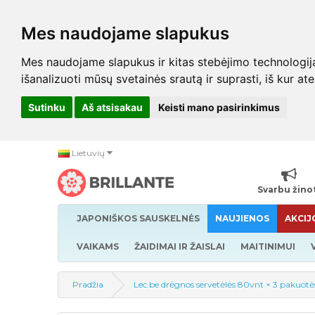
Mes naudojame slapukus
Mes naudojame slapukus ir kitas stebėjimo technologijas,
išanalizuoti mūsų svetainės srautą ir suprasti, iš kur at
Sutinku
Aš atsisakau
Keisti mano pasirinkimus
Lietuvių
Svarbu žino
JAPONIŠKOS SAUSKELNĖS
NAUJIENOS
AKCIJ
VAIKAMS
ŽAIDIMAI IR ŽAISLAI
MAITINIMUI
Pradžia
Lec.be drėgnos servetėlės 80vnt × 3 pakuotė