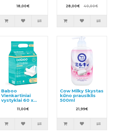
18,00€
28,00€
40,00€
Baboo
Cow Milky Skystas
Vienkartiniai
kūno prausiklis
vystyklai 60 x
500ml
45cm 20vnt
11,00€
21,99€