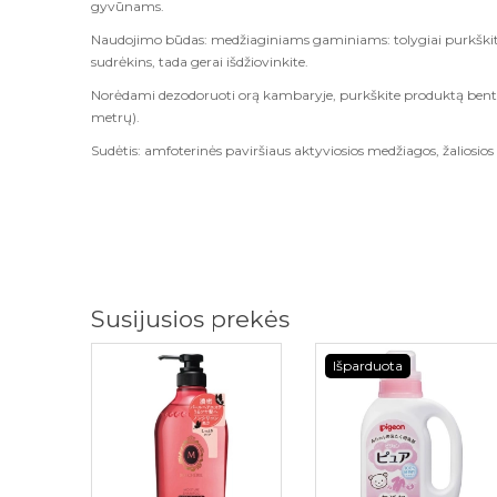
gyvūnams.
Naudojimo būdas: medžiaginiams gaminiams: tolygiai purkškit
sudrėkins, tada gerai išdžiovinkite.
Norėdami dezodoruoti orą kambaryje, purkškite produktą bent
metrų).
Sudėtis: amfoterinės paviršiaus aktyviosios medžiagos, žaliosios
Susijusios prekės
Išparduota