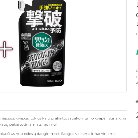
G
P
E
A
2
ėjusius kvapus, tokius kaip prakaito, tabako ir grilio kvapai. Sunaikina
vapų pakartotiniam atsiradimui.
ių pluoštus nuo pelėsių dauginimosi. Saugus vaikams ir naminiams