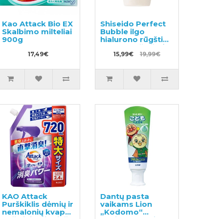
Kao Attack Bio EX
Shiseido Perfect
Skalbimo milteliai
Bubble ilgo
900g
hialurono rūgšties
efekto dušo želė
17,49€
500ml
15,99€
19,99€
KAO Attack
Dantų pasta
Purškiklis dėmių ir
vaikams Lion
nemalonių kvapų
„Kodomo“