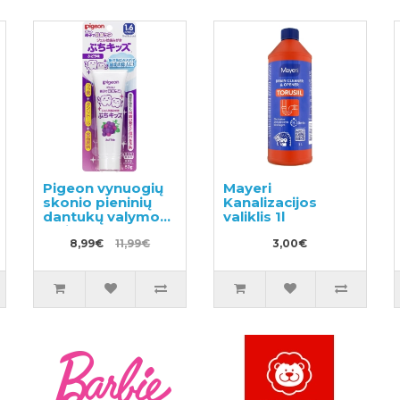
Pigeon vynuogių
Mayeri
skonio pieninių
Kanalizacijos
dantukų valymo
valiklis 1l
gelis 50g
8,99€
11,99€
3,00€