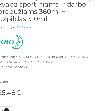
kvapą sportiniams ir darbo
drabužiams 360ml +
užpildas 310ml
amintojas:
KAO corp.
rekės kodas: KAO RESESH EX Plus Spray set 349033+348333
AN: 4901301349033, 4901301348333
r turime: Sandėlyje
7,48€
25,48€