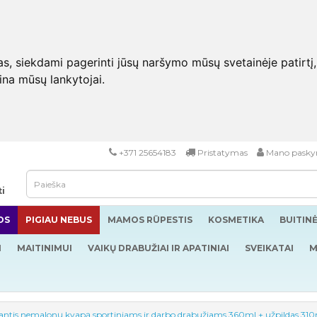
 siekdami pagerinti jūsų naršymo mūsų svetainėje patirtį, pa
eina mūsų lankytojai.
+371 25654183
Pristatymas
Mano pasky
ti
OS
PIGIAU NEBUS
MAMOS RŪPESTIS
KOSMETIKA
BUITIN
I
MAITINIMUI
VAIKŲ DRABUŽIAI IR APATINIAI
SVEIKATAI
M
ojantis nemalonų kvapą sportiniams ir darbo drabužiams 360ml + užpildas 31