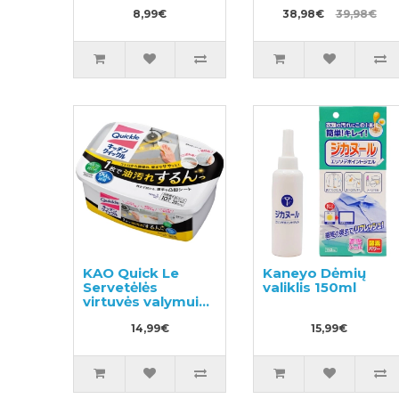
drėgnos
420ml + užpildas
dezinfekcinės
8,99€
800ml
38,98€
39,98€
servetėlės, skirtos
namų valymui
20vnt
KAO Quick Le
Kaneyo Dėmių
Servetėlės
valiklis 150ml
virtuvės valymui
10vnt
14,99€
15,99€