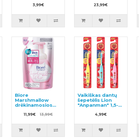
užpildas 800ml
3,99€
23,99€
Biore
Vaikiškas dantų
Marshmallow
šepetėlis Lion
drėkinamosios
"Anpanman" 1,5-5
valomosios
metų 1vnt
putos, užpildas
11,99€
13,99€
4,99€
130ml