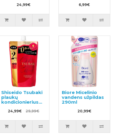
pašalinimui prieš
melionų skonio
skalbimą užpildas
24,99€
40g
6,99€
720ml
Shiseido Tsubaki
Biore Micelinio
plaukų
vandens užpildas
kondicionierius
290ml
papildymas
660ml
24,99€
29,99€
20,99€