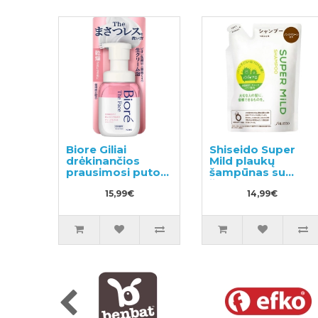
Biore Giliai
Shiseido Super
drėkinančios
Mild plaukų
prausimosi putos
šampūnas su
200ml
žolelių aromatu,
15,99€
užpildas 400ml
14,99€