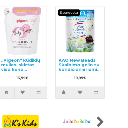
Išparduota
„Pigeon“ kūdikių
KAO New Beads
muilas, skirtas
Skalbimo gelio su
viso kūno
kondicionieriumi
prausimui, Flower
užpildas 1160g
užpildas 400ml
13,99€
19,99€