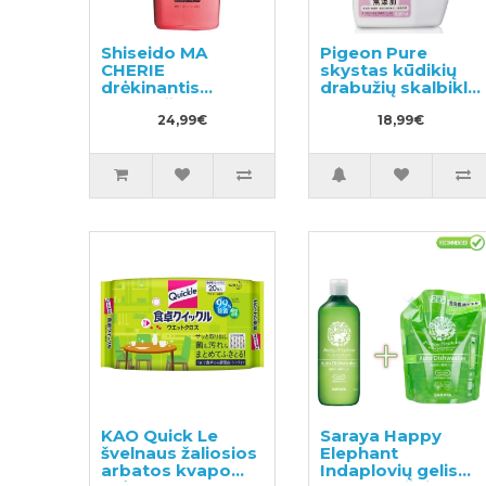
Shiseido MA
Pigeon Pure
CHERIE
skystas kūdikių
drėkinantis
drabužių skalbiklis
plaukų šampūnas
800ml
su gėlių-vaisių
24,99€
18,99€
kvapu 450ml
KAO Quick Le
Saraya Happy
švelnaus žaliosios
Elephant
arbatos kvapo
Indaplovių gelis