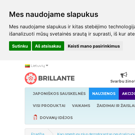
Mes naudojame slapukus
Mes naudojame slapukus ir kitas stebėjimo technologijas,
išanalizuoti mūsų svetainės srautą ir suprasti, iš kur at
Sutinku
Aš atsisakau
Keisti mano pasirinkimus
Lietuvių
Svarbu žino
JAPONIŠKOS SAUSKELNĖS
NAUJIENOS
AKCIJ
VISI PRODUKTAI
VAIKAMS
ŽAIDIMAI IR ŽAISLA
DOVANŲ IDĖJOS
Pradžia
Kao resesh ex plus dezodorantas neutralizu