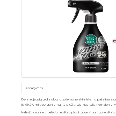
Aprašymas
Dėl naujausių technologijų, priemonė akimirksniu pašalina įsisen
iki 99,9% mikroorganizmų, taip užkirsdamas kelią nemalonių k
Neleidžia atsirasti pelėsiui audinio pluoštuose. Apsaugo audin