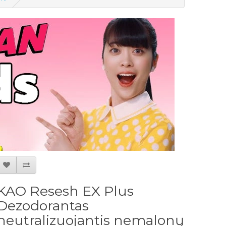
KAO Resesh EX Plus
Dezodorantas
neutralizuojantis nemalonų