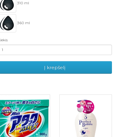
310 ml
360 ml
iekis
Į krepšelį