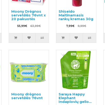
Moony Drėgnos
Shiseido
servetėlės 76vnt x
Maitinamasis
20 pakuotės
rankų kremas 30g
55,99€
63,99€
7,99€
9,99€
Moony drėgnos
Saraya Happy
servetėlės ​76vnt
Elephant
Indaplovių gelio