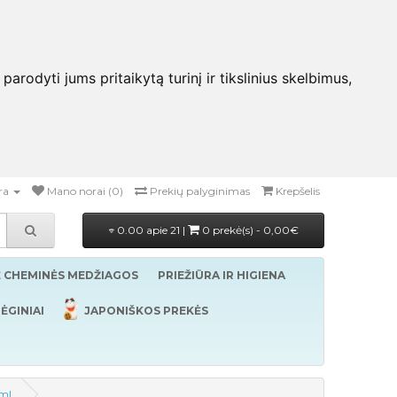
rodyti jums pritaikytą turinį ir tikslinius skelbimus,
ra
Mano norai (0)
Prekių palyginimas
Krepšelis
0.00 apie 21 |
0 prekė(s) - 0,00€
Ė CHEMINĖS MEDŽIAGOS
PRIEŽIŪRA IR HIGIENA
ĖGINIAI
JAPONIŠKOS PREKĖS
0ml