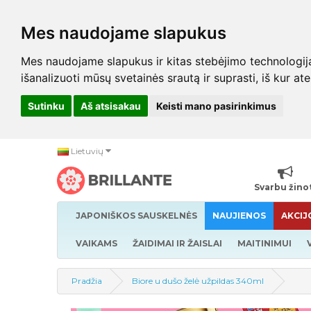
Mes naudojame slapukus
Mes naudojame slapukus ir kitas stebėjimo technologijas,
išanalizuoti mūsų svetainės srautą ir suprasti, iš kur at
Sutinku
Aš atsisakau
Keisti mano pasirinkimus
Lietuvių
Svarbu žino
JAPONIŠKOS SAUSKELNĖS
NAUJIENOS
AKCIJ
VAIKAMS
ŽAIDIMAI IR ŽAISLAI
MAITINIMUI
Pradžia
Biore u dušo želė užpildas 340ml