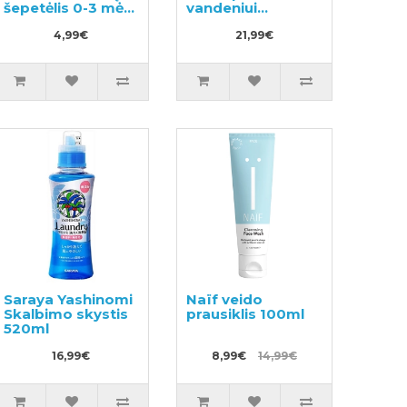
šepetėlis 0-3 mėn
vandeniui
1vnt
atsparus
4,99€
dezodorantas-
21,99€
antiperspirantas
40ml
Saraya Yashinomi
Naïf veido
Skalbimo skystis
prausiklis 100ml
520ml
16,99€
8,99€
14,99€