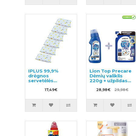
IPLUS 99,9%
Lion Top Precare
drėgnos
Dėmių valiklis
servetėlės
220g + užpildas
kūdikiams su
200g
hialurono rūgštimi
17,49€
28,98€
29,98€
480vnt (6x80)