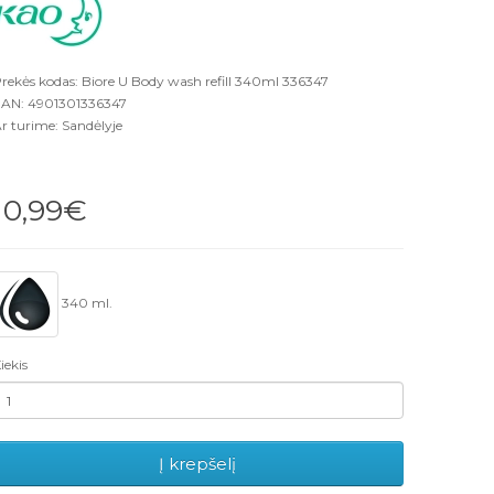
rekės kodas: Biore U Body wash refill 340ml 336347
AN: 4901301336347
r turime: Sandėlyje
10,99€
340 ml.
iekis
Į krepšelį