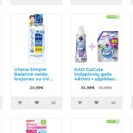
Utena Simple
KAO CuCute
Balance veido
Indaplovių gelis
losjonas su UV
480ml + užpildas
SPF5 220ml
800g
20,99€
34,98€
35,98€