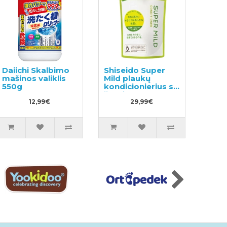
Daiichi Skalbimo
Shiseido Super
mašinos valiklis
Mild plaukų
550g
kondicionierius su
žolelių aromatu,
12,99€
užpildas 1000ml
29,99€