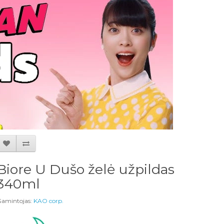
Biore U Dušo želė užpildas
340ml
amintojas:
KAO corp.