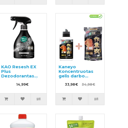
KAO Resesh EX
Kaneyo
Plus
Koncentruotas
Dezodorantas
gelis darbo
neutralizuojantis
drabužių
nemalonų kvapą
14,99€
skalbimui 500ml +
33,98€
34,98€
sportiniams ir
užpildas 450ml
darbo drabužiams
360ml