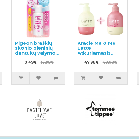
Pigeon braškių
Kracie Ma & Me
skonio pieninių
Latte
dantukų valymo
Atkuriamasis
gelis 40ml
šampūnas 490ml
10,49€
12,99€
+ kondicionierius
47,98€
49,98€
490g