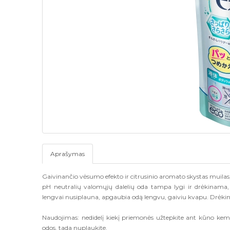
Aprašymas
Gaivinančio vėsumo efekto ir citrusinio aromato skystas muilas,
pH neutralių valomųjų dalelių oda tampa lygi ir drėkinama
lengvai nusiplauna, apgaubia odą lengvu, gaiviu kvapu. Drėkinam
Naudojimas:
nedidelį kiekį priemonės užtepkite ant kūno kem
odos, tada nuplaukite.