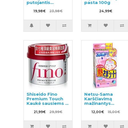
putojantis
pasta 100g
skystas muilas
250ml +
19,98€
23,98€
24,99€
papildymas
450ml
Shiseido Fino
Netsu-Sama
Premium Touch
Karščiavimą
Kaukė sausiems ir
mažinantys
pažeistiems
pleistrai vaikams
plaukams 230g
21,99€
29,99€
nuo 2 iki 10 metų
12,00€
15,00€
16vnt