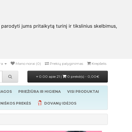
rodyti jums pritaikytą turinį ir tikslinius skelbimus,
ra
Mano norai (0)
Prekių palyginimas
Krepšelis
0.00 apie 21 |
0 prekė(s) - 0,00€
ŽIAGOS
PRIEŽIŪRA IR HIGIENA
VISI PRODUKTAI
NIŠKOS PREKĖS
DOVANŲ IDĖJOS