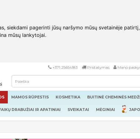
 siekdami pagerinti jūsų naršymo mūsų svetainėje patirtį, pa
eina mūsų lankytojai.
+371 25654183
Pristatymas
Mano pasky
ti
OS
MAMOS RŪPESTIS
KOSMETIKA
BUITINĖ CHEMINĖS MED
VAIKŲ DRABUŽIAI IR APATINIAI
SVEIKATAI
MĖGINIAI
JAPO