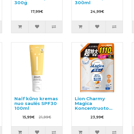
300g
300ml
17,99€
24,99€
Naïf kūno kremas
Lion Charmy
nuo saulės SPF30
Magica
100ml
Koncentruoto
indų ploviklio
15,99€
21,99€
užpildas 1110ml
23,99€