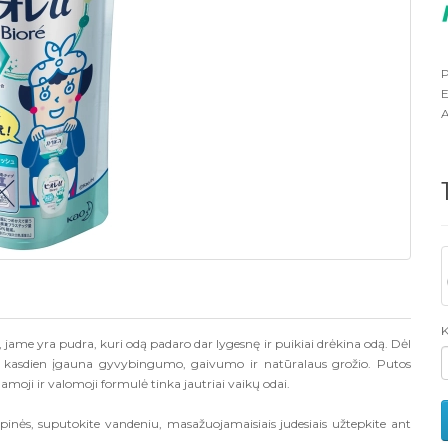
P
E
A
K
 jame yra pudra, kuri odą padaro dar lygesnę ir puikiai drėkina odą. Dėl
, kasdien įgauna gyvybingumo, gaivumo ir natūralaus grožio. Putos
oji ir valomoji formulė tinka jautriai vaikų odai.
pinės, suputokite vandeniu, masažuojamaisiais judesiais užtepkite ant