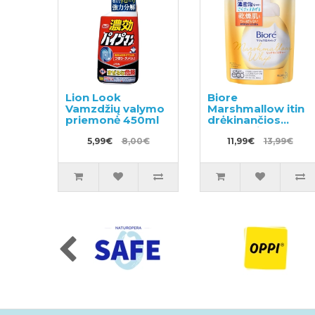
Lion Look
Biore
Vamzdžių valymo
Marshmallow itin
priemonė 450ml
drėkinančios
valomosios
5,99€
8,00€
putos, užpildas
11,99€
13,99€
130ml