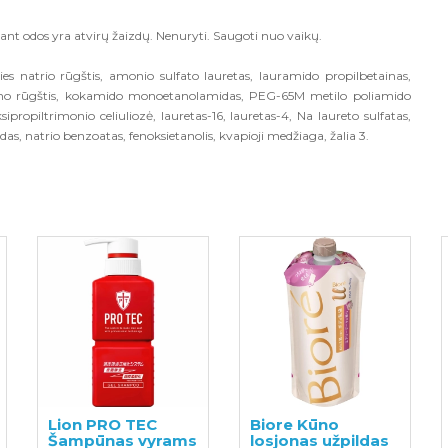
ant odos yra atvirų žaizdų. Nenuryti. Saugoti nuo vaikų.
ies natrio rūgštis, amonio sulfato lauretas, lauramido propilbetainas,
tearino rūgštis, kokamido monoetanolamidas, PEG-65M metilo poliamido
ropiltrimonio celiuliozė, lauretas-16, lauretas-4, Na laureto sulfatas,
sidas, natrio benzoatas, fenoksietanolis, kvapioji medžiaga, žalia 3.
Lion PRO TEC
Biore Kūno
Šampūnas vyrams
losjonas užpildas