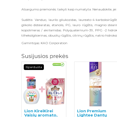
Atsargumo priemonės:
taikyti kaip numatyta. Nenaudokite, jei 
Sudėtis:
Vanduo, laurilo gliukozidas, laureato-4-karboksirūgšt
glikolio distearatas, etanolis, PG, lauro rūgštis, magnio s
kopolimeras / akrilamidas. Polyquaternium-39, PPG -2 hidroksip
tilheksilglicerinas, obuolių rūgštis, citrinų rūgštis, natrio hidrok
Gamintojas:
KAO Corporation
Susijusios prekės
Išparduota
Lion KireiKirei
Lion Premium
Vaisių aromato,
Lightee Dantų