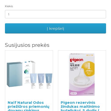
Kiekis
Į krepšelį
Susijusios prekės
Naïf Natural Odos
Pigeon rezervinis
priežiūros priemonių
žindukas maitinimo
dovanų rinkinys
buteliukui, S dydis (1-