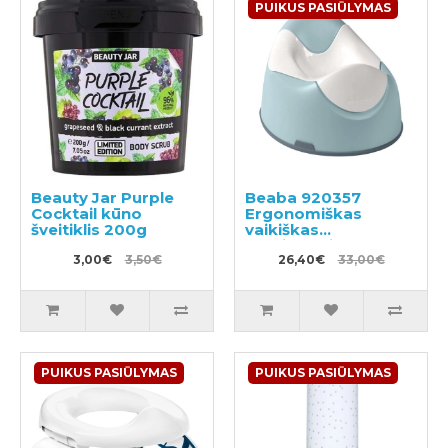
PUIKUS PASIŪLYMAS
Beauty Jar Purple
Beaba 920357
Cocktail kūno
Ergonomiškas
šveitiklis 200g
vaikiškas
naktipuodis
3,00€
3,50€
26,40€
33,00€
PUIKUS PASIŪLYMAS
PUIKUS PASIŪLYMAS