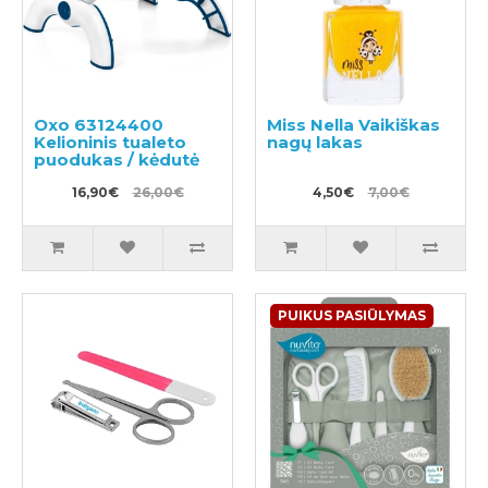
Oxo 63124400
Miss Nella Vaikiškas
Kelioninis tualeto
nagų lakas
puodukas / kėdutė
16,90€
26,00€
4,50€
7,00€
PUIKUS PASIŪLYMAS