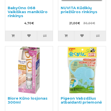
BabyOno 068
NUVITA Kūdikių
Vaikiškas manikiūro
priežiūros rinkinys
rinkinys
4,70€
21,00€
30,00€
Biore Kūno losjonas
Pigeon Vabzdžius
300ml
atbaidanti priemonė