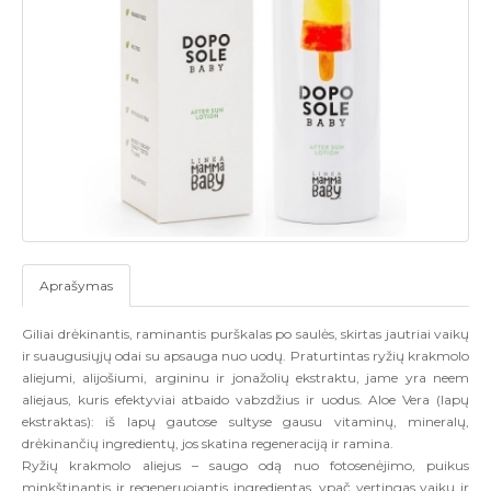
Aprašymas
Giliai drėkinantis, raminantis purškalas po saulės, skirtas jautriai vaikų
ir suaugusiųjų odai su apsauga nuo uodų. Praturtintas ryžių krakmolo
aliejumi, alijošiumi, argininu ir jonažolių ekstraktu, jame yra neem
aliejaus, kuris efektyviai atbaido vabzdžius ir uodus. Aloe Vera (lapų
ekstraktas): iš lapų gautose sultyse gausu vitaminų, mineralų,
drėkinančių ingredientų, jos skatina regeneraciją ir ramina.
Ryžių krakmolo aliejus – saugo odą nuo fotosenėjimo, puikus
minkštinantis ir regeneruojantis ingredientas, ypač vertingas vaikų ir