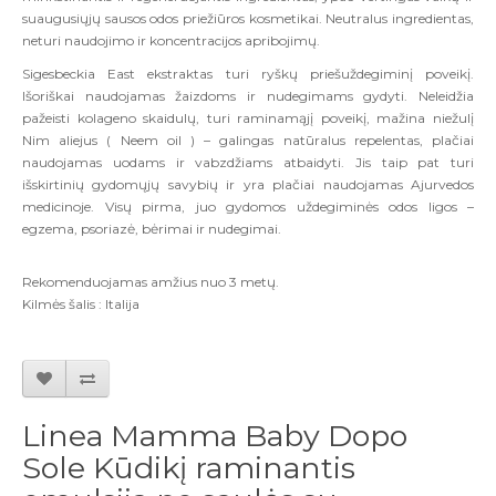
suaugusiųjų sausos odos priežiūros kosmetikai. Neutralus ingredientas,
neturi naudojimo ir koncentracijos apribojimų.
Sigesbeckia East ekstraktas turi ryškų priešuždegiminį poveikį.
Išoriškai naudojamas žaizdoms ir nudegimams gydyti. Neleidžia
pažeisti kolageno skaidulų, turi raminamąjį poveikį, mažina niežulį
Nim aliejus ( Neem oil ) – galingas natūralus repelentas, plačiai
naudojamas uodams ir vabzdžiams atbaidyti. Jis taip pat turi
išskirtinių gydomųjų savybių ir yra plačiai naudojamas Ajurvedos
medicinoje. Visų pirma, juo gydomos uždegiminės odos ligos –
egzema, psoriazė, bėrimai ir nudegimai.
Rekomenduojamas amžius nuo 3 metų.
Kilmės šalis
:
Italija
Linea Mamma Baby Dopo
Sole Kūdikį raminantis