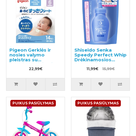
Pigeon Gerklės ir
Shiseido Senka
nosies valymo
Speedy Perfect Whip
pleistras su
Drėkinamosios
eukaliptų aliejumi,
valomosios putos su
skirtas vaikams nuo
22,99€
hialurono rūgštimi
11,99€
15,99€
6 mėnesių 14 vnt
užpildas 130ml
PUIKUS PASIŪLYMAS
PUIKUS PASIŪLYMAS