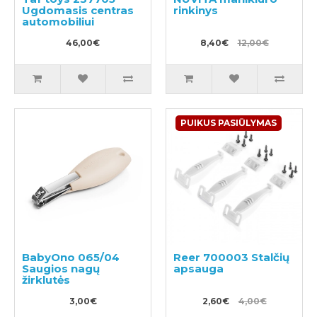
Ugdomasis centras
rinkinys
automobiliui
46,00€
8,40€
12,00€
PUIKUS PASIŪLYMAS
BabyOno 065/04
Reer 700003 Stalčių
Saugios nagų
apsauga
žirklutės
3,00€
2,60€
4,00€