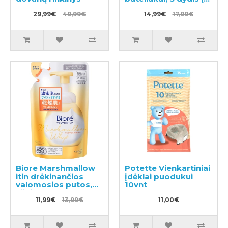
3 mėn.)
29,99€
49,99€
14,99€
17,99€
Biore Marshmallow
Potette Vienkartiniai
itin drėkinančios
įdėklai puodukui
valomosios putos,
10vnt
užpildas 130ml
11,99€
13,99€
11,00€