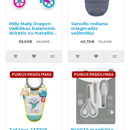
Milly Mally Dragon
Sensillo Indiana
Vaikiškas balansinis
miegmaišis
dviratis su metaliniu
vežimėliui
rėmu ir rankiniu
stabdžiu
36,00€
45,00€
40,70€
74,00€
PUIKUS PASIŪLYMAS
PUIKUS PASIŪLYMAS
Taf toys 237705
NUVITA manikiūro