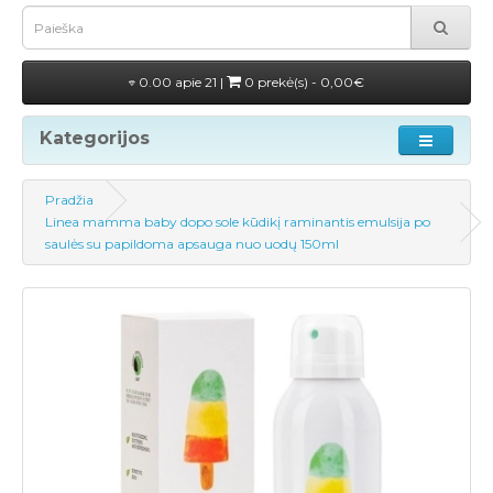
0.00 apie 21 |
0 prekė(s) - 0,00€
Kategorijos
Pradžia
Linea mamma baby dopo sole kūdikį raminantis emulsija po
saulės su papildoma apsauga nuo uodų 150ml