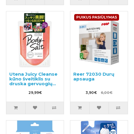
PUIKUS PASIŪLYMAS
Utena Juicy Cleanse
Reer 72030 Durų
kūno šveitiklis su
apsauga
druska gervuogių
kvapo 300g
29,99€
3,90€
6,00€