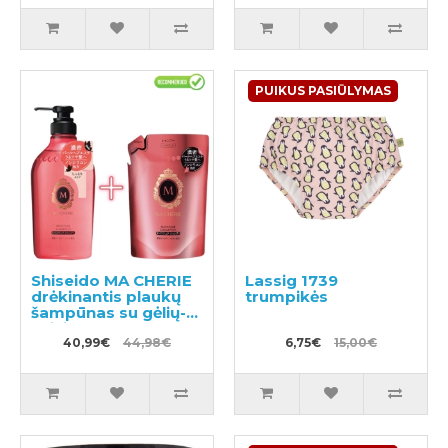
PUIKUS PASIŪLYMAS
Shiseido MA CHERIE
Lassig 1739
drėkinantis plaukų
trumpikės
šampūnas su gėlių-
vaisių kvapu 450ml +
papildymas 380ml
40,99€
44,98€
6,75€
15,00€