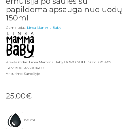
emulsija po saulės su
papildoma apsauga nuo uodų
150ml
Gamintojas:
Linea Mamma Baby
Prekės kodas: Linea Mamma Baby DOPO SOLE 150ml 001409
EAN: 8006435001409
Ar turime: Sandėlyje
25,00€
150 ml.