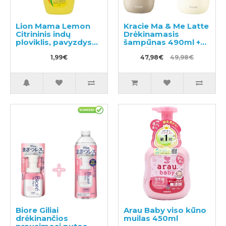
Lion Mama Lemon
Kracie Ma & Me Latte
Citrininis indų
Drėkinamasis
ploviklis, pavyzdys
šampūnas 490ml +
50ml
kondicionierius 490g
1,99€
47,98€
49,98€
Biore Giliai
Arau Baby viso kūno
drėkinančios
muilas 450ml