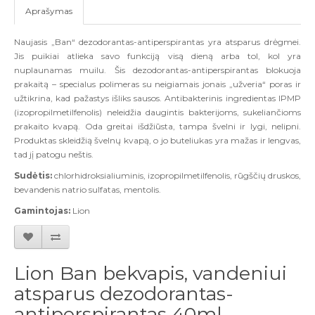
Aprašymas
Naujasis „Ban“ dezodorantas-antiperspirantas yra atsparus drėgmei.
Jis puikiai atlieka savo funkciją visą dieną arba tol, kol yra
nuplaunamas muilu. Šis dezodorantas-antiperspirantas blokuoja
prakaitą – specialus polimeras su neigiamais jonais „užveria“ poras ir
užtikrina, kad pažastys išliks sausos. Antibakterinis ingredientas IPMP
(izopropilmetilfenolis) neleidžia daugintis bakterijoms, sukeliančioms
prakaito kvapą. Oda greitai išdžiūsta, tampa švelni ir lygi, nelipni.
Produktas skleidžią švelnų kvapą, o jo buteliukas yra mažas ir lengvas,
tad jį patogu neštis.
Sudėtis:
chlorhidroksialiuminis, izopropilmetilfenolis, rūgščių druskos,
bevandenis natrio sulfatas, mentolis.
Gamintojas:
Lion
Lion Ban bekvapis, vandeniui
atsparus dezodorantas-
antiperspirantas 40ml