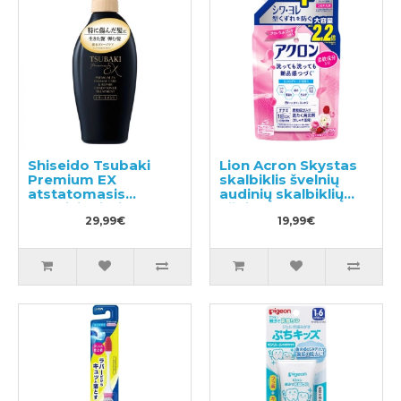
Shiseido Tsubaki
Lion Acron Skystas
Premium EX
skalbiklis švelnių
atstatomasis
audinių skalbiklių
kondicionierius-
užpildas 850ml
kaukė pažeistiems
29,99€
19,99€
plaukams 450ml