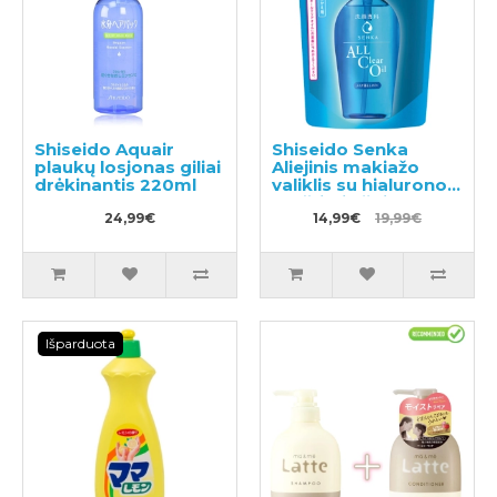
Shiseido Aquair
Shiseido Senka
plaukų losjonas giliai
Aliejinis makiažo
drėkinantis 220ml
valiklis su hialurono
rūgštimi užpildas
24,99€
180ml
14,99€
19,99€
Išparduota