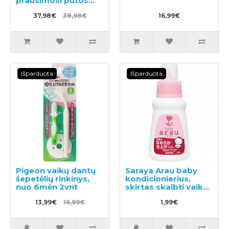
prausimosi putos
200ml + užpildas
340ml
37,98€
38,98€
16,99€
Išparduota
Išparduota
Pigeon vaikų dantų
Saraya Arau baby
šepetėlių rinkinys,
kondicionierius,
nuo 6mėn 2vnt
skirtas skalbti vaikų
drabužius ir kitus
13,99€
16,99€
skalbinius, pavyzdys
1,99€
50ml