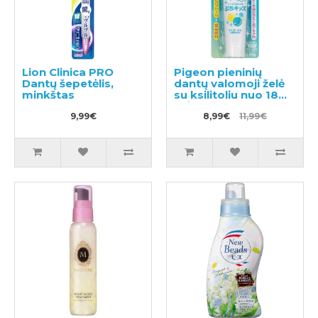
Lion Clinica PRO
Pigeon pieninių
Dantų šepetėlis,
dantų valomoji želė
minkštas
su ksilitoliu nuo 18
mėnesių 50g
9,99€
8,99€
11,99€