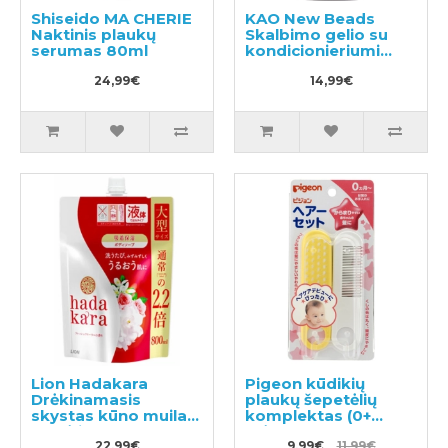
Shiseido MA CHERIE
KAO New Beads
Naktinis plaukų
Skalbimo gelio su
serumas 80ml
kondicionieriumi
740g
24,99€
14,99€
Lion Hadakara
Pigeon kūdikių
Drėkinamasis
plaukų šepetėlių
skystas kūno muilas,
komplektas (0+
su gėlių aromatu,
mėn.)
užpildas 800ml
22,99€
9,99€
11,99€