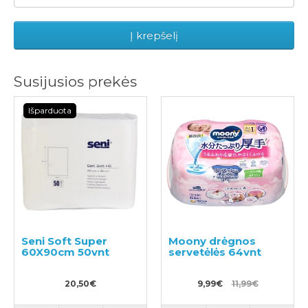
Į krepšelį
Susijusios prekės
Išparduota
Seni Soft Super
Moony drėgnos
60X90cm 50vnt
servetėlės 64vnt
20,50€
9,99€
11,99€