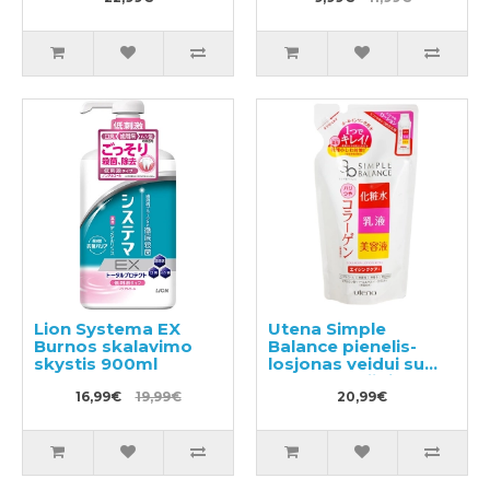
Lion Systema EX
Utena Simple
Burnos skalavimo
Balance pienelis-
skystis 900ml
losjonas veidui su
kolageno užpildu
16,99€
19,99€
200ml
20,99€