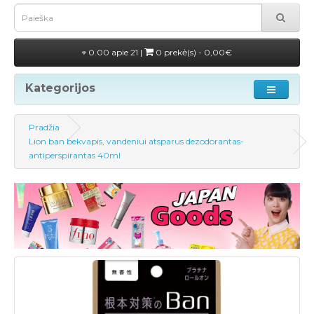
0.00 apie 21 |
0 prekė(s) - 0,00€
Kategorijos
Pradžia
Lion ban bekvapis, vandeniui atsparus dezodorantas-
antiperspirantas 40ml