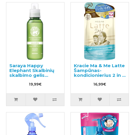
Saraya Happy
Kracie Ma & Me Latte
Elephant Skalbinių
Šampūnas-
skalbimo gelis
kondicionierius 2 in 1
600ml
papildymas 360ml
19,99€
16,99€