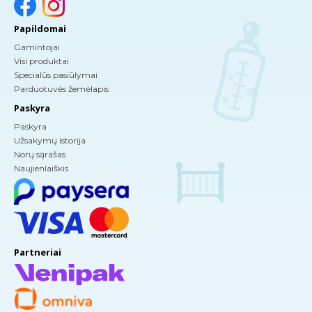
Papildomai
Gamintojai
Visi produktai
Specialūs pasiūlymai
Parduotuvės žemėlapis
Paskyra
Paskyra
Užsakymų istorija
Norų sąrašas
Naujienlaiškis
Partneriai