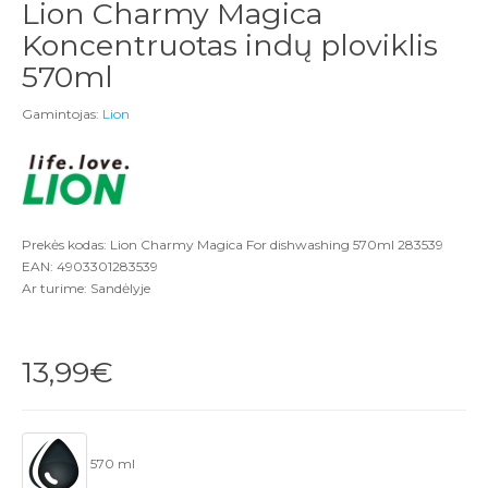
Lion Charmy Magica
Koncentruotas indų ploviklis
570ml
Gamintojas:
Lion
Prekės kodas: Lion Charmy Magica For dishwashing 570ml 283539
EAN: 4903301283539
Ar turime: Sandėlyje
13,99€
570 ml