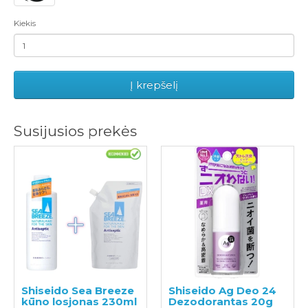
Kiekis
Į krepšelį
Susijusios prekės
Shiseido Sea Breeze
Shiseido Ag Deo 24
kūno losjonas 230ml
Dezodorantas 20g