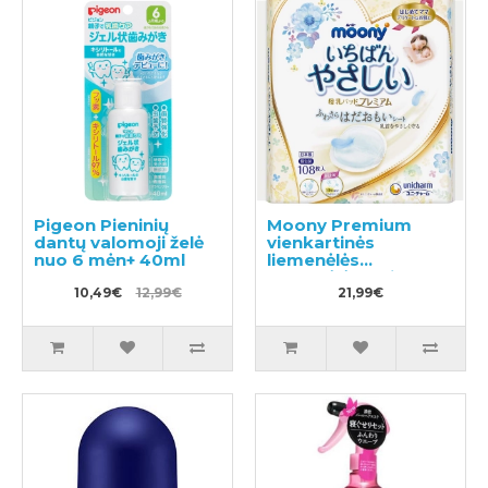
Pigeon Pieninių
Moony Premium
dantų valomoji želė
vienkartinės
nuo 6 mėn+ 40ml
liemenėlės
pagalvėlės, skirtos
10,49€
12,99€
maitinančioms
21,99€
motinoms 108vnt