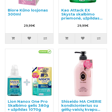
Biore Kūno losjonas
Kao Attack EX
300ml
Skysta skalbimo
priemonė, užpildas
1520g
29,99€
29,99€
Lion Nanox One Pro
Shiseido MA CHERIE
Skalbimo gelis 380g
kondicionierius su
+ užpildas 1070g
gėlių-vaisių kvapu