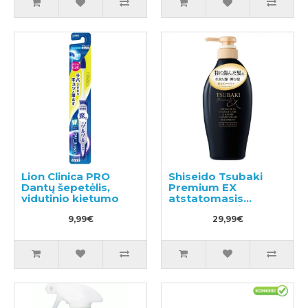
Lion Clinica PRO
Shiseido Tsubaki
Dantų šepetėlis,
Premium EX
vidutinio kietumo
atstatomasis
kondicionierius-
9,99€
kaukė pažeistiems
29,99€
plaukams 450ml