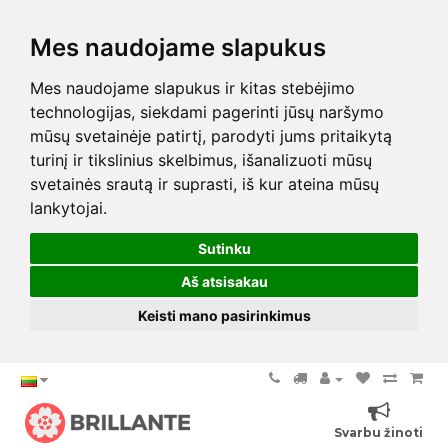
Mes naudojame slapukus
Mes naudojame slapukus ir kitas stebėjimo
technologijas, siekdami pagerinti jūsų naršymo
mūsų svetainėje patirtį, parodyti jums pritaikytą
turinį ir tikslinius skelbimus, išanalizuoti mūsų
svetainės srautą ir suprasti, iš kur ateina mūsų
lankytojai.
Sutinku
Aš atsisakau
Keisti mano pasirinkimus
Svarbu žinoti