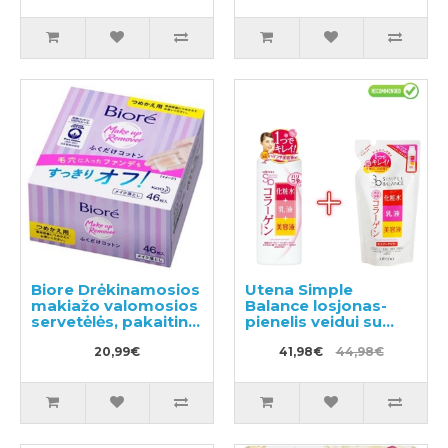
Biore Drėkinamosios
Utena Simple
makiažo valomosios
Balance losjonas-
servetėlės, pakaitinis
pienelis veidui su
blokas 46vnt
kolagenu 220ml +
20,99€
užpildu 200ml
41,98€
44,98€