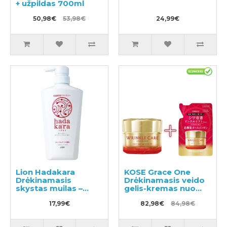
+ užpildas 700ml
50,98€
53,98€
24,99€
Lion Hadakara
KOSE Grace One
Drėkinamasis
Drėkinamasis veido
skystas muilas –
gelis-kremas nuo
skystas kūno muilas-
raukšlių 100g +
gelis su gėlių kvapu
17,99€
užpildas 90g
82,98€
84,98€
500ml