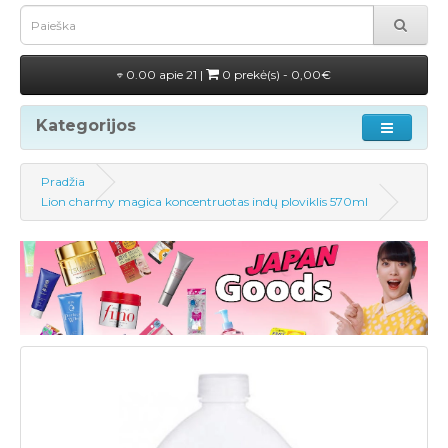
0.00 apie 21 |
0 prekė(s) - 0,00€
Kategorijos
Pradžia
Lion charmy magica koncentruotas indų ploviklis 570ml