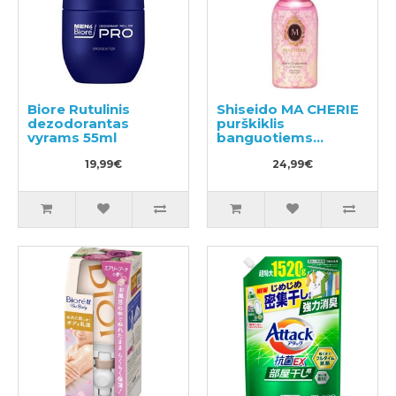
Biore Rutulinis
Shiseido MA CHERIE
dezodorantas
purškiklis
vyrams 55ml
banguotiems
plaukams su
19,99€
apsauga nuo karščio
24,99€
250ml