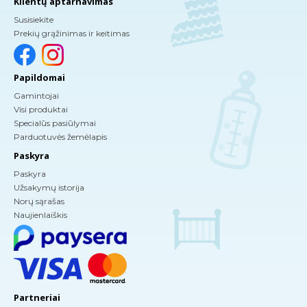
Klientų aptarnavimas
Susisiekite
Prekių grąžinimas ir keitimas
Papildomai
Gamintojai
Visi produktai
Specialūs pasiūlymai
Parduotuvės žemėlapis
Paskyra
Paskyra
Užsakymų istorija
Norų sąrašas
Naujienlaiškis
Partneriai