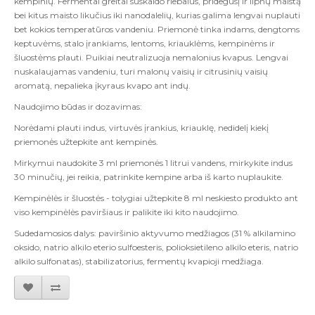
kempinių. Fermentai greitai suskaido riebalus, pridegusį ir lipnų maistą
bei kitus maisto likučius iki nanodalelių, kurias galima lengvai nuplauti
bet kokios temperatūros vandeniu. Priemonė tinka indams, dengtoms
keptuvėms, stalo įrankiams, lentoms, kriauklėms, kempinėms ir
šluostėms plauti. Puikiai neutralizuoja nemalonius kvapus. Lengvai
nuskalaujamas vandeniu, turi malonų vaisių ir citrusinių vaisių
aromatą, nepalieka įkyraus kvapo ant indų.
Naudojimo būdas ir dozavimas:
Norėdami plauti indus, virtuvės įrankius, kriauklę, nedidelį kiekį
priemonės užtepkite ant kempinės.
Mirkymui naudokite 3 ml priemonės 1 litrui vandens, mirkykite indus
30 minučių, jei reikia, patrinkite kempine arba iš karto nuplaukite.
Kempinėlės ir šluostės - tolygiai užtepkite 8 ml neskiesto produkto ant
viso kempinėlės paviršiaus ir palikite iki kito naudojimo.
Sudedamosios dalys: paviršinio aktyvumo medžiagos (31 % alkilamino
oksido, natrio alkilo eterio sulfoesteris, polioksietileno alkilo eteris, natrio
alkilo sulfonatas), stabilizatorius, fermentų kvapioji medžiaga.