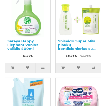
Saraya Happy
Shiseido Super Mild
Elephant Vonios
plaukų
valiklis 400ml
kondicionierius su
žolelių aromatu
13,99€
220ml + užpildas
38,98€
43,98€
1000ml