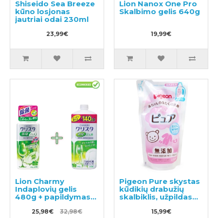
Shiseido Sea Breeze
Lion Nanox One Pro
kūno losjonas
Skalbimo gelis 640g
jautriai odai 230ml
23,99€
19,99€
Lion Charmy
Pigeon Pure skystas
Indaplovių gelis
kūdikių drabužių
480g + papildymas
skalbiklis, užpildas
840g
720ml
25,98€
32,98€
15,99€