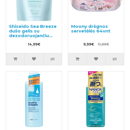
Shiseido Sea Breeze
Moony drėgnos
dušo gelis su
servetėlės 64vnt
dezodoruojančiu
efektu, užpildas
400ml
14,99€
9,99€
11,99€