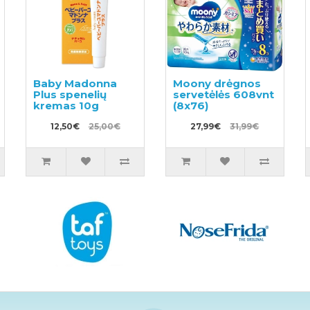
Baby Madonna
Moony drėgnos
Plus spenelių
servetėlės 608vnt
kremas 10g
(8x76)
12,50€
25,00€
27,99€
31,99€