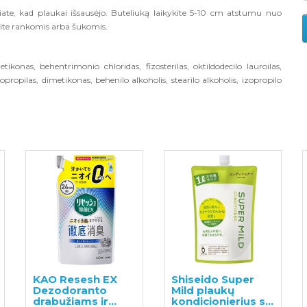
iate, kad plaukai išsausėjo. Buteliuką laikykite 5-10 cm atstumu nuo
okite rankomis arba šukomis.
etikonas, behentrimonio chloridas, fizosterilas, oktildodecilo lauroilas,
ropilas, dimetikonas, behenilo alkoholis, stearilo alkoholis, izopropilo
KAO Resesh EX
Shiseido Super
Dezodoranto
Mild plaukų
drabužiams ir
kondicionierius su