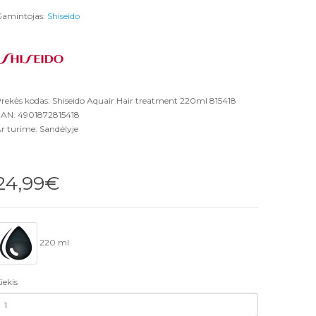
amintojas:
Shiseido
rekės kodas: Shiseido Aquair Hair treatment 220ml 815418
AN: 4901872815418
r turime: Sandėlyje
24,99€
220 ml
iekis