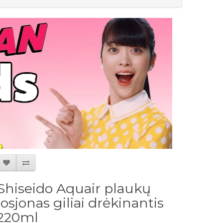
Shiseido Aquair plaukų
losjonas giliai drėkinantis
220ml