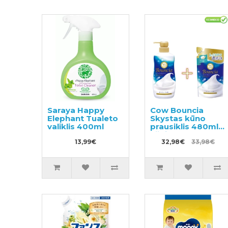
Saraya Happy
Cow Bouncia
Elephant Tualeto
Skystas kūno
valiklis 400ml
prausiklis 480ml +
užpildas 360ml
13,99€
32,98€
33,98€