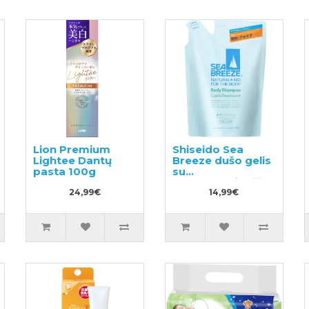
Lion Premium
Shiseido Sea
Lightee Dantų
Breeze dušo gelis
pasta 100g
su
dezodoruojančiu
24,99€
efektu, užpildas
14,99€
400ml