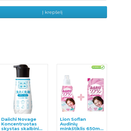
Į krepšelį
Daiichi Novage
Lion Soflan
Koncentruotas
Audinių
skystas skalbinių
minkštiklis 650ml