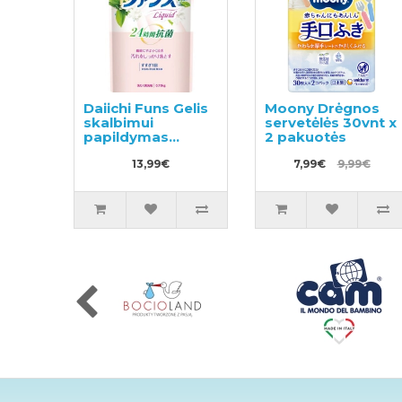
Daiichi Funs Gelis
Moony Drėgnos
skalbimui
servetėlės 30vnt x
papildymas
2 pakuotės
720ml
13,99€
7,99€
9,99€