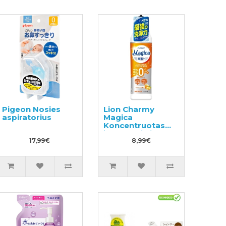
Pigeon Nosies
Lion Charmy
aspiratorius
Magica
Koncentruotas
indų ploviklis
17,99€
220ml
8,99€