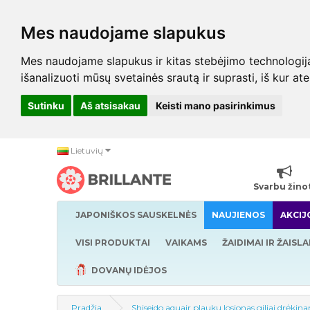
Mes naudojame slapukus
Mes naudojame slapukus ir kitas stebėjimo technologijas,
išanalizuoti mūsų svetainės srautą ir suprasti, iš kur at
Sutinku
Aš atsisakau
Keisti mano pasirinkimus
Lietuvių
Svarbu žino
JAPONIŠKOS SAUSKELNĖS
NAUJIENOS
AKCIJ
VISI PRODUKTAI
VAIKAMS
ŽAIDIMAI IR ŽAISLA
DOVANŲ IDĖJOS
Pradžia
Shiseido aquair plaukų losjonas giliai drėkin