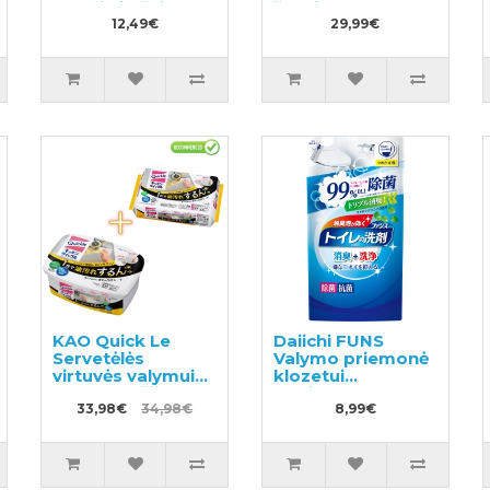
tekstilei užpildas
žolelių aromatu,
320ml
12,49€
užpildas 1000ml
29,99€
KAO Quick Le
Daiichi FUNS
Servetėlės
Valymo priemonė
virtuvės valymui
klozetui
10vnt + keičiamas
papildymas
blokas 24vnt
33,98€
34,98€
330ml
8,99€