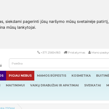
 siekdami pagerinti jūsų naršymo mūsų svetainėje patirtį, pa
eina mūsų lankytojai.
+371 25654183
Pristatymas
Mano pasky
ti
OS
PIGIAU NEBUS
MAMOS RŪPESTIS
KOSMETIKA
BUITIN
I
MAITINIMUI
VAIKŲ DRABUŽIAI IR APATINIAI
SVEIKATAI
M
antis 220ml