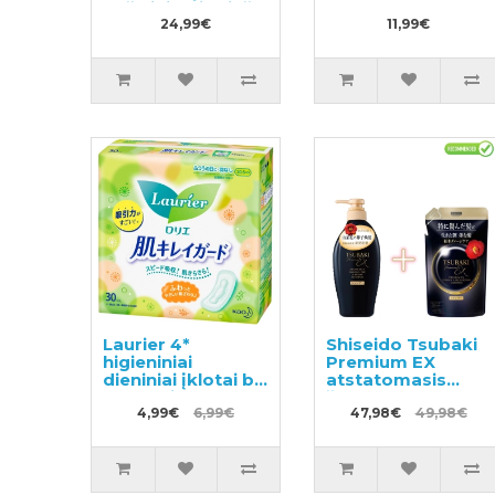
pašalinimui prieš
skalbimą užpildas
24,99€
11,99€
720ml
Laurier 4*
Shiseido Tsubaki
higieniniai
Premium EX
dieniniai įklotai be
atstatomasis
sparnelių 20.5cm
šampūnas
30 vnt
4,99€
6,99€
pažeistiems
47,98€
49,98€
plaukams 450ml +
užpildas 300ml