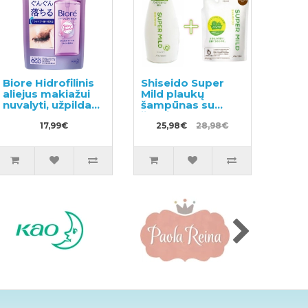
Biore Hidrofilinis
Shiseido Super
aliejus makiažui
Mild plaukų
nuvalyti, užpildas
šampūnas su
210ml
žolelių aromatu
17,99€
220ml + užpildas
25,98€
28,98€
400ml