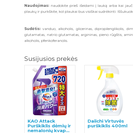
Naudojimas:
naudokite prieš išeidami į lauką arba kai jauč
plaukų ir purkškite, kol plaukai bus visiškai sudrėkinti. Iššuku
Sudėtis:
vanduo, alkoholis, glicerinas, dipropilenglikolis, dim
glutamatas, natrio glutamatas, argininas, pieno rūgštis, aminop
alkoholis, pfenkoferanolis.
Susijusios prekės
KAO Attack
Daiichi Virtuvės
Purškiklis dėmių ir
purškiklis 400ml
nemalonių kvapų