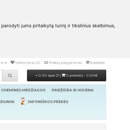
rodyti jums pritaikytą turinį ir tikslinius skelbimus,
ra
Mano norai (0)
Prekių palyginimas
Krepšelis
0.00 apie 21 |
0 prekė(s) - 0,00€
Ė CHEMINĖS MEDŽIAGOS
PRIEŽIŪRA IR HIGIENA
ĖGINIAI
JAPONIŠKOS PREKĖS