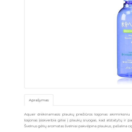
Aprašymas
Aquair drėkinamasis plaukų priežiūros losjonas akimirksniu 
losjonas įsiskverbia giliai į plaukų sruogas, kad atstatytų ir 
Švelnus gėlių aromatas švelniai pakvėpina plaukus, pašalina 