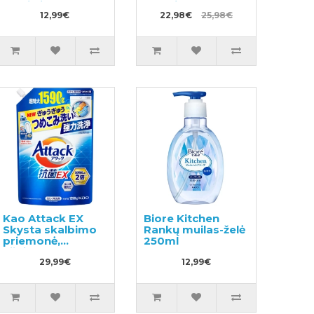
ploviklis 300ml
+ papildymas
12,99€
500ml
22,98€
25,98€
Kao Attack EX
Biore Kitchen
Skysta skalbimo
Rankų muilas-želė
priemonė,
250ml
užpildas 1590g
29,99€
12,99€