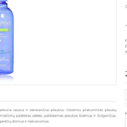
G
P
E
A
atkuria sausus ir slenkančius plaukus. Glicerinu praturtintas plaukų
K
pamaitintų pažeistas odeles, palikdamas plaukus švelnius ir žvilgančius.
cigarečių dūmus ir nešvarumus.