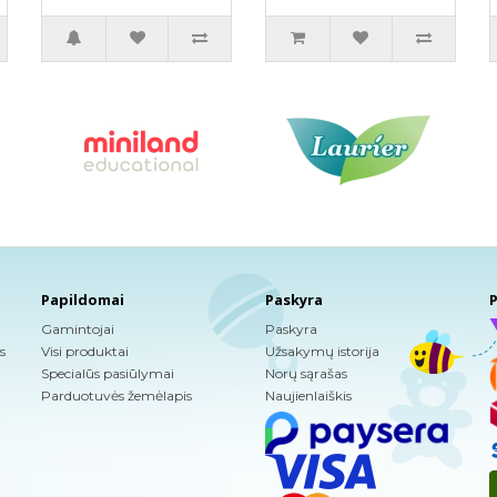
Papildomai
Paskyra
P
Gamintojai
Paskyra
s
Visi produktai
Užsakymų istorija
Specialūs pasiūlymai
Norų sąrašas
Parduotuvės žemėlapis
Naujienlaiškis