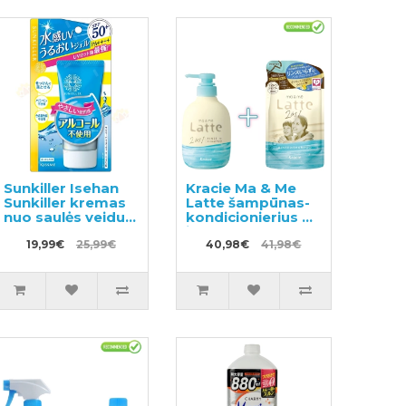
Sunkiller Isehan
Kracie Ma & Me
Sunkiller kremas
Latte šampūnas-
nuo saulės veidui
kondicionierius 2
SPF 50+ 50g
in 1 490ml
19,99€
25,99€
+papildymas
40,98€
41,98€
360ml