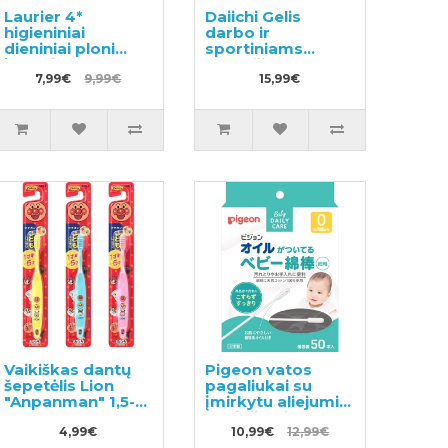
Laurier 4*
Daiichi Gelis
higieniniai
darbo ir
dieniniai ploni
sportiniams
įklotai su
drabužiams
sparneliais
7,99€
9,99€
skalbti 800g
15,99€
20.5cm 28vnt
Vaikiškas dantų
Pigeon vatos
šepetėlis Lion
pagaliukai su
"Anpanman" 1,5-5
įmirkytu aliejumi
metų 1vnt
paviršiumi 50vnt
4,99€
10,99€
12,99€