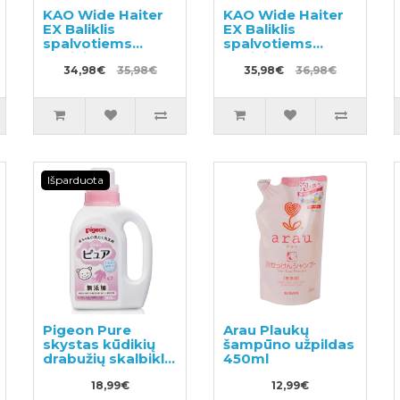
KAO Wide Haiter
KAO Wide Haiter
EX Baliklis
EX Baliklis
spalvotiems
spalvotiems
audiniams 560ml
audiniams 930ml
+ užpildas 820ml
34,98€
35,98€
+ užpildas 450ml
35,98€
36,98€
Išparduota
Pigeon Pure
Arau Plaukų
skystas kūdikių
šampūno užpildas
drabužių skalbiklis
450ml
800ml
18,99€
12,99€