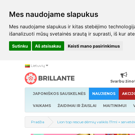
Mes naudojame slapukus
Mes naudojame slapukus ir kitas stebėjimo technologijas,
išanalizuoti mūsų svetainės srautą ir suprasti, iš kur at
Sutinku
Aš atsisakau
Keisti mano pasirinkimus
Lietuvių
Svarbu žino
JAPONIŠKOS SAUSKELNĖS
NAUJIENOS
AKCIJ
VAIKAMS
ŽAIDIMAI IR ŽAISLAI
MAITINIMUI
Pradžia
Lion top rescue dėmių valiklis 17ml + servetėl