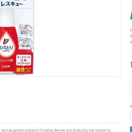
P
E
A
K
skirtas greitai pašalinti šviežias dėmes ant drabužių bet kokiomis