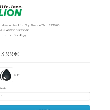
rekės kodas: Lion Top Rescue 17ml 723868
AN: 4903301723868
r turime: Sandėlyje
13,99€
17 ml
iekis