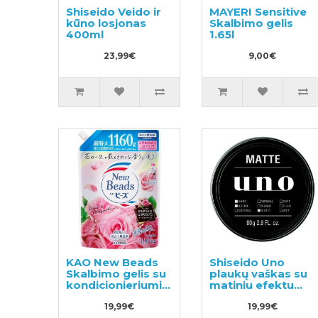
Shiseido Veido ir
MAYERI Sensitive
kūno losjonas
Skalbimo gelis
400ml
1.65l
23,99€
9,00€
KAO New Beads
Shiseido Uno
Skalbimo gelis su
plaukų vaškas su
kondicionieriumi
matiniu efektu
užpildas 1160g
80g
19,99€
19,99€