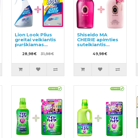
Lion Look Plius
Shiseido MA
greitai veikiantis
CHERIE apimties
purškiamas
suteikiantis
vonios valiklis
šampūnas ir
muilo kvapo
28,98€
31,98€
plaukų
49,98€
500ml + užpildas
kondicionierius
800ml
450ml