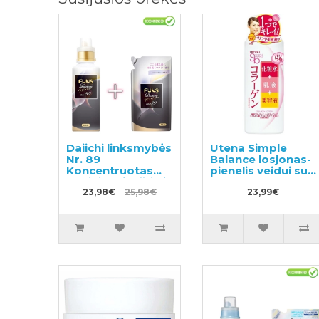
Daiichi linksmybės
Utena Simple
Nr. 89
Balance losjonas-
Koncentruotas
pienelis veidui su
audinių minkštiklis
kolagenu 220ml
600ml +
23,98€
25,98€
23,99€
užpildymui 480ml