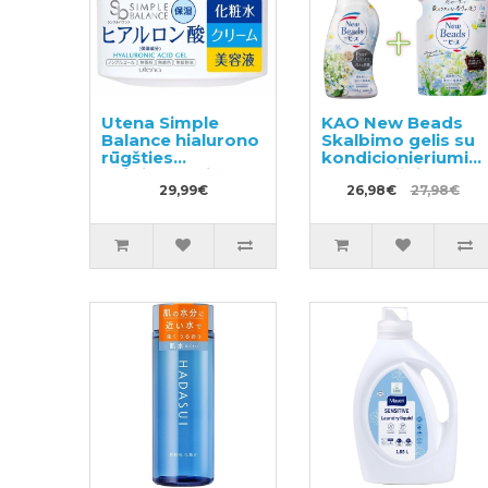
Utena Simple
KAO New Beads
Balance hialurono
Skalbimo gelis su
rūgšties
kondicionieriumi
drėkinamasis
740g + užpildas
gelis 100g
29,99€
650g
26,98€
27,98€