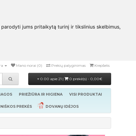
rodyti jums pritaikytą turinį ir tikslinius skelbimus,
ra
Mano norai (0)
Prekių palyginimas
Krepšelis
0.00 apie 21 |
0 prekė(s) - 0,00€
ŽIAGOS
PRIEŽIŪRA IR HIGIENA
VISI PRODUKTAI
NIŠKOS PREKĖS
DOVANŲ IDĖJOS