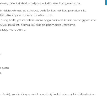
ėlės, todėl tai idealus palydovas kelionėse, buityje ar biure.
r riebias dėmes, pvz., kavos, padažo, kosmetikos, prakaito ir kt.
sliai užtepti priemonės ant nešvarumų.
 kuprinę, todėl yra nepakeičiamas pagalbininkas kasdieniame gyvenime.
fektyviai pašalinti dėmių likučius po priemonės užtepimo.
 daugumai audinių.
.
.
 ploto.
s.
o eteris), vandenilio peroksidas, metalų blokatorius, pH stabilizatorius.