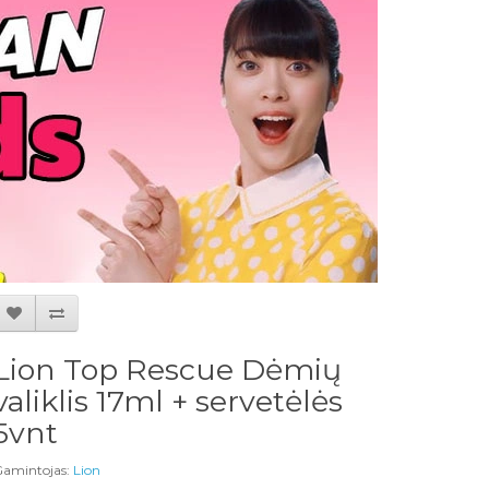
Lion Top Rescue Dėmių
valiklis 17ml + servetėlės
5vnt
amintojas:
Lion