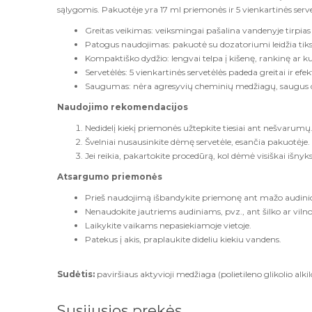
sąlygomis. Pakuotėje yra 17 ml priemonės ir 5 vienkartinės servet
Greitas veikimas: veiksmingai pašalina vandenyje tirpias i
Patogus naudojimas: pakuotė su dozatoriumi leidžia tik
Kompaktiško dydžio: lengvai telpa į kišenę, rankinę ar
Servetėlės: 5 vienkartinės servetėlės padeda greitai ir e
Saugumas: nėra agresyvių cheminių medžiagų, saugus
Naudojimo rekomendacijos
Nedidelį kiekį priemonės užtepkite tiesiai ant nešvarumų
Švelniai nusausinkite dėmę servetėle, esančia pakuotėje.
Jei reikia, pakartokite procedūrą, kol dėmė visiškai išnyks
Atsargumo priemonės
Prieš naudojimą išbandykite priemonę ant mažo audinio
Nenaudokite jautriems audiniams, pvz., ant šilko ar vilno
Laikykite vaikams nepasiekiamoje vietoje.
Patekus į akis, praplaukite dideliu kiekiu vandens.
Sudėtis:
paviršiaus aktyvioji medžiaga (polietileno glikolio alkil
Susijusios prekės