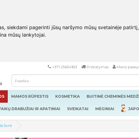
 siekdami pagerinti jūsų naršymo mūsų svetainėje patirtį, pa
eina mūsų lankytojai.
+371 25654183
Pristatymas
Mano pasky
ti
OS
MAMOS RŪPESTIS
KOSMETIKA
BUITINĖ CHEMINĖS MED
VAIKŲ DRABUŽIAI IR APATINIAI
SVEIKATAI
MĖGINIAI
JAPO
ės 5vnt