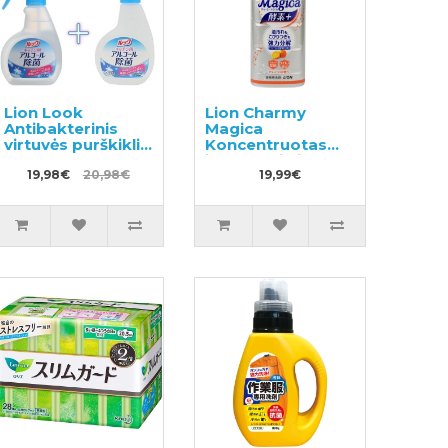
Lion Look
Lion Charmy
Antibakterinis
Magica
virtuvės purškiklis
Koncentruotas
300ml +
indų ploviklis
papildymas
19,98€
20,98€
880ml
19,99€
300ml