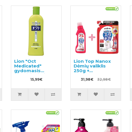
Lion "Oct
Lion Top Nanox
Medicated"
Dėmių valiklis
gydomasis
250g +
kondicionierius
papildymas 230g
nuo pleiskanų ir
15,99€
31,98€
32,98€
galvos odos
niežėjimo 320ml