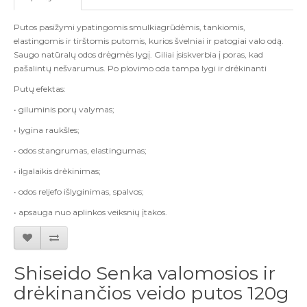
Putos pasižymi ypatingomis smulkiagrūdėmis, tankiomis,
elastingomis ir tirštomis putomis, kurios švelniai ir patogiai valo odą.
Saugo natūralų odos drėgmės lygį. Giliai įsiskverbia į poras, kad
pašalintų nešvarumus. Po plovimo oda tampa lygi ir drėkinanti
Putų efektas:
• giluminis porų valymas;
• lygina raukšles;
• odos stangrumas, elastingumas;
• ilgalaikis drėkinimas;
• odos reljefo išlyginimas, spalvos;
• apsauga nuo aplinkos veiksnių įtakos.
Shiseido Senka valomosios ir
drėkinančios veido putos 120g