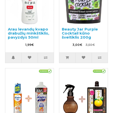
Arau levandų kvapo
Beauty Jar Purple
drabužių minkštiklis,
Cocktail kūno
pavyzdys 50ml
šveitiklis 200g
1,99€
3,00€
3,50€