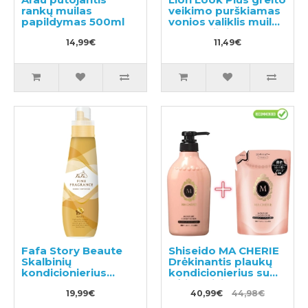
rankų muilas
veikimo purškiamas
papildymas 500ml
vonios valiklis muilo
kvapo užpildas
14,99€
450ml
11,49€
Fafa Story Beaute
Shiseido MA CHERIE
Skalbinių
Drėkinantis plaukų
kondicionierius
kondicionierius su
600ml
gėlių-vaisių kvapu
19,99€
450ml + papildymas
40,99€
44,98€
380ml