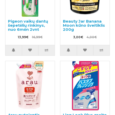
Pigeon vaikų dantų
Beauty Jar Banana
šepetėlių rinkinys,
Moon kūno šveitiklis
nuo 6mėn 2vnt
200g
13,99€
16,99€
3,00€
4,00€
Arau putojantis
Lion Look Plus greito