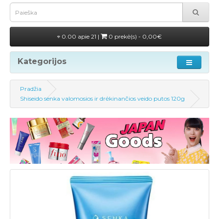
0.00 apie 21 |
0 prekė(s) - 0,00€
Kategorijos
Pradžia
Shiseido senka valomosios ir drėkinančios veido putos 120g