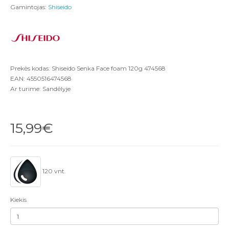
Gamintojas:
Shiseido
Prekės kodas: Shiseido Senka Face foam 120g 474568
EAN: 4550516474568
Ar turime: Sandėlyje
15,99€
120 vnt.
Kiekis