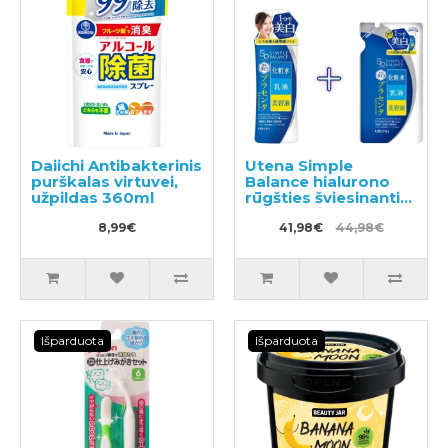
Daiichi Antibakterinis
Utena Simple
purškalas virtuvei,
Balance hialurono
užpildas 360ml
rūgšties šviesinantis
veido losjonas 220ml
8,99€
+ užpildas 200ml
41,98€
44,98€
Išparduota
Išparduota