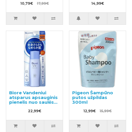
10,79€
17,99€
14,99€
Biore Vandeniui
Pigeon Šampūno
atsparus apsauginis
putos užpildas
pienelis nuo saulės
300ml
veidui ir kūnui SPF
50+ 40ml
22,99€
12,99€
15,99€