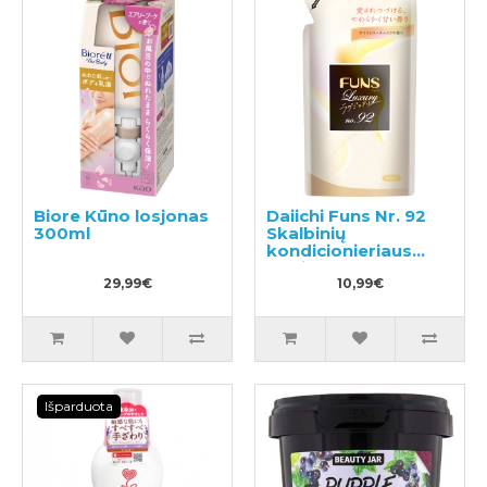
Biore Kūno losjonas
Daiichi Funs Nr. 92
300ml
Skalbinių
kondicionieriaus
papildymas 480ml
29,99€
10,99€
Išparduota