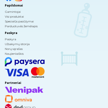
Papildomai
Gamintojai
Visi produktai
Specialūs pasiūlymai
Parduotuvės žemėlapis
Paskyra
Paskyra
Užsakymų istorija
Norų sąrašas
Naujienlaiškis
Partneriai