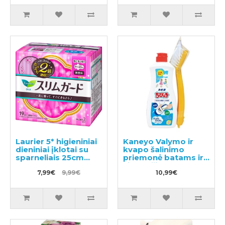
Laurier 5* higieniniai
Kaneyo Valymo ir
dieniniai įklotai su
kvapo šalinimo
sparneliais 25cm
priemonė batams ir
19vnt
vidpadžiams su
7,99€
9,99€
šepetėliu 450g
10,99€