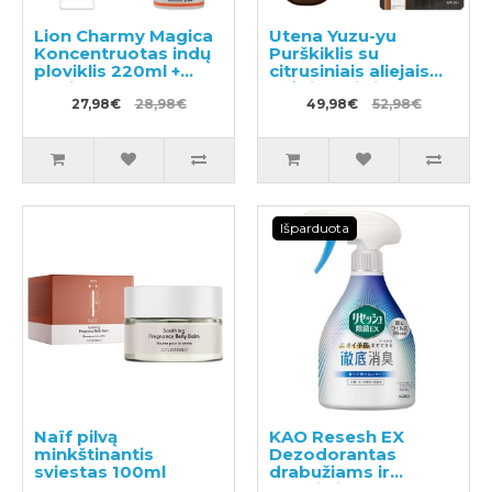
Lion Charmy Magica
Utena Yuzu-yu
Koncentruotas indų
Purškiklis su
ploviklis 220ml +
citrusiniais aliejais
papildymas 880ml
drėkinantis ir
27,98€
28,98€
maitinantis plaukus
49,98€
52,98€
180ml + užpildas
160ml
Išparduota
Naïf pilvą
KAO Resesh EX
minkštinantis
Dezodorantas
sviestas 100ml
drabužiams ir
tekstilei 370ml