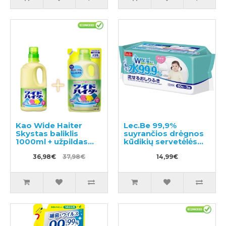
Kao Wide Haiter
Lec.Be 99,9%
Skystas baliklis
suyrančios drėgnos
1000ml + užpildas
kūdikių servetėlės
720ml
180vnt (60x3)
36,98€
37,98€
14,99€