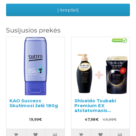
Į krepšelį
Susijusios prekės
KAO Success
Shiseido Tsubaki
Skutimosi želė 180g
Premium EX
atstatomasis
kondicionierius-
19,99€
kaukė pažeistiems
47,98€
49,99€
plaukams 450ml +
užpildas 300ml