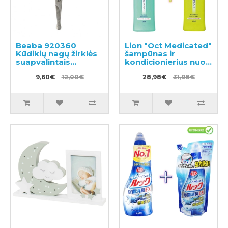
Beaba 920360
Lion "Oct Medicated"
Kūdikių nagų žirklės
šampūnas ir
suapvalintais
kondicionierius nuo
antgaliais
pleiskanų ir galvos
9,60€
12,00€
odos niežėjimo
28,98€
31,98€
320ml