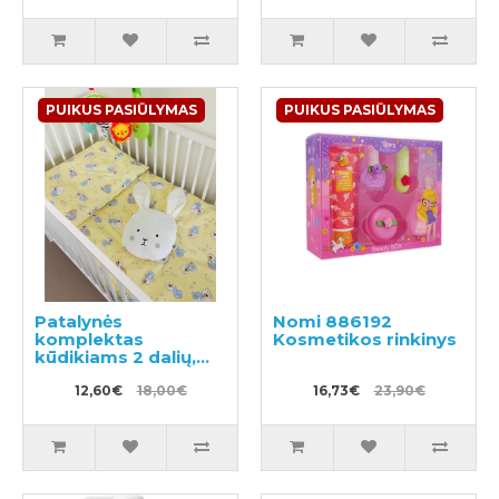
PUIKUS PASIŪLYMAS
PUIKUS PASIŪLYMAS
Patalynės
Nomi 886192
komplektas
Kosmetikos rinkinys
kūdikiams 2 dalių,
BEARS
100x135/40x60 cm
12,60€
18,00€
16,73€
23,90€