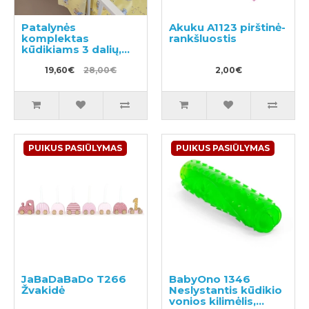
Patalynės
Akuku A1123 pirštinė-
komplektas
rankšluostis
kūdikiams 3 dalių,
BEARS
100x140/105x150/40x60cm
19,60€
28,00€
2,00€
PUIKUS PASIŪLYMAS
PUIKUS PASIŪLYMAS
JaBaDaBaDo T266
BabyOno 1346
Žvakidė
Neslystantis kūdikio
vonios kilimėlis,