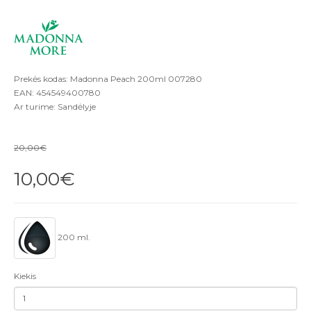
Prekės kodas: Madonna Peach 200ml 007280
EAN: 454549400780
Ar turime: Sandėlyje
20,00€
10,00€
200 ml.
Kiekis