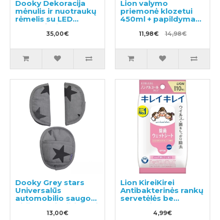
Dooky Dekoracija
Lion valymo
mėnulis ir nuotraukų
priemonė klozetui
rėmelis su LED
450ml + papildymas
lemputėmis
350ml
35,00€
11,98€
14,98€
Dooky Grey stars
Lion KireiKirei
Universalūs
Antibakterinės rankų
automobilio saugos
servetėlės be
diržų paminkštinimai
alkoholio 10vnt
13,00€
4,99€