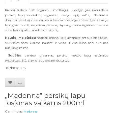
Kremą sudaro 90% organinių medžiagų. Sudėtyje yra natūralaus
persikų lapų ekstrakto, organinių alavijo lapų sulčių. Natūralus
drėkinamasis losjonas odą veikia švelniai, nes organinės sultys iš alavijo
lapų gaivina odą, nepalieka pėdsakų. Apsaugo nuo dirginimo ir sausos
odos. Nėra spalvų, alkoholio ir skonių.
Naudojimo būdas:
nedidelį losjono kiekį užtepkite ant suskeldėjusios,
šiurkščios odos. Galima naudoti ir veido, ir viso kūno odai nuo pat
kūdikio gimimo.
Sudėtis
: vanduo, glicerinas, persikų medžio lapų natūralus
ekstraktas, BG, alavijo lapų organinės sultys.
Tūris:
200 ml
„Madonna“ persikų lapų
losjonas vaikams 200ml
Gamintojas:
Madonna