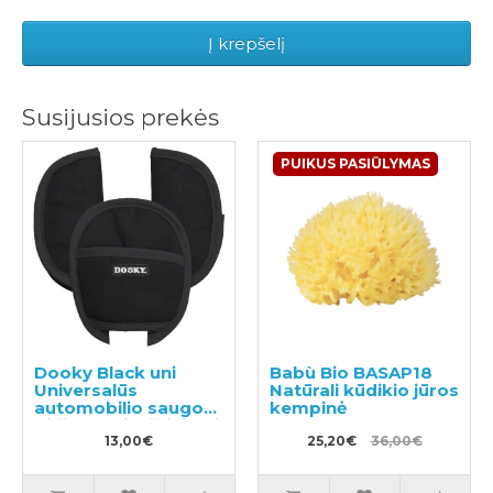
Į krepšelį
Susijusios prekės
PUIKUS PASIŪLYMAS
Dooky Black uni
Babù Bio BASAP18
Universalūs
Natūrali kūdikio jūros
automobilio saugos
kempinė
diržų paminkštinimai
13,00€
25,20€
36,00€