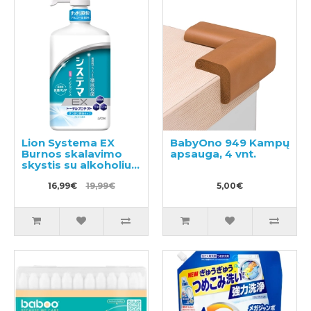
Lion Systema EX
BabyOno 949 Kampų
Burnos skalavimo
apsauga, 4 vnt.
skystis su alkoholiu
900ml
16,99€
19,99€
5,00€