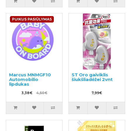
PUIKUS PASIŪLYMAS
Marcus MNMGF10
ST Oro gaiviklis
Automobilio
šiukšliadėžei 2vnt
lipdukas
3,38€
4,50€
7,99€