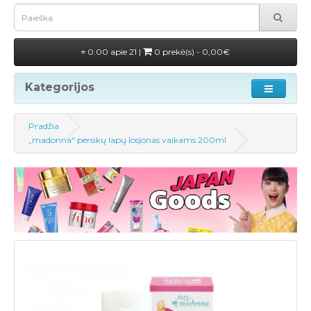
0.00 apie 21 |
0 prekė(s) - 0,00€
Kategorijos
Pradžia
„madonna“ persikų lapų losjonas vaikams 200ml