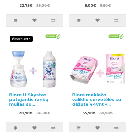
70x35cm
22,75€
35,00€
6,00€
9,50€
Išparduota
Biore U Skystas
Biore makiažo
putojantis rankų
valiklio servetėlės su
muilas su
dėžute 44vnt +
antibakteriniu
atsarginis blokas
poveikiu, švelnaus
28,98€
30,98€
44vnt
35,98€
37,98€
citrusinio kvapo
240ml + užpildas
430ml