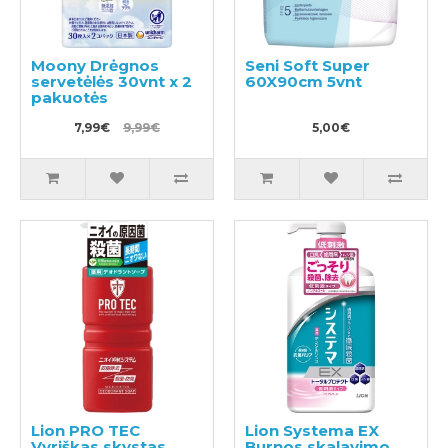
Moony Drėgnos
Seni Soft Super
servetėlės 30vnt x 2
60X90cm 5vnt
pakuotės
7,99€
9,99€
5,00€
Lion PRO TEC
Lion Systema EX
Vyriškas skystas
Burnos skalavimo