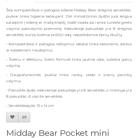
Šios kompaktiškos ir patogios kišenei Midday Bear drėgnos servetėlės ​​
puikiai tinka higienai keliaujant. Dėl miniatiūrinio dydžio juos lengva
sutalpinti į kišenę ar mažą krepšį, todėl visada po ranka turėsite greito
valymo pasivalymo priemonę. Kiekvienoje pakuotėje yra 8 drėgnos
servetėlės, kurios švelniai prižiūri odą, nepalikdamos lipnių likučių.
• Kompaktiškos ir patogios nešiojimui: idealiai tinka kelionėms, darbui
ar kasdieniam naudojimui.
• Švelnu ir efektyvu: švelni formulė tinka jautriai odai, suteikia gaivų
valymą.
• Daugiafunkcinės: puikiai tinka rankų, veido ir įvairių paviršių
valymui.
• Pakuotės dydis: kiekvienoje pakuotėje yra 8 servetėlės, o rinkinyje yra
8 pakuotės, iš viso 64 servetėlės.
• Servetėlės ​​dydis: 15 x 14 cm
Midday Bear Pocket mini