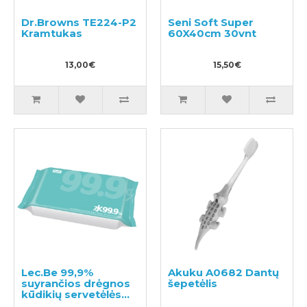
Dr.Browns TE224-P2
Seni Soft Super
Kramtukas
60X40cm 30vnt
13,00€
15,50€
Lec.Be 99,9%
Akuku A0682 Dantų
suyrančios drėgnos
šepetėlis
kūdikių servetėlės
60vnt