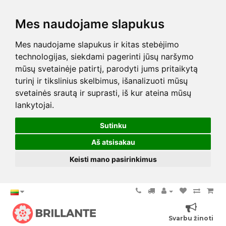
Mes naudojame slapukus
Mes naudojame slapukus ir kitas stebėjimo
technologijas, siekdami pagerinti jūsų naršymo
mūsų svetainėje patirtį, parodyti jums pritaikytą
turinį ir tikslinius skelbimus, išanalizuoti mūsų
svetainės srautą ir suprasti, iš kur ateina mūsų
lankytojai.
Sutinku
Aš atsisakau
Keisti mano pasirinkimus
Svarbu žinoti