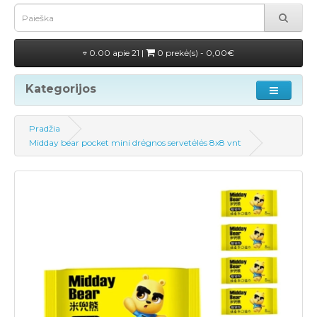
0.00 apie 21 |
0 prekė(s) - 0,00€
Kategorijos
Pradžia
Midday bear pocket mini drėgnos servetėlės 8x8 vnt