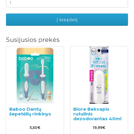
Į krepšelį
Susijusios prekės
Baboo Dantų
Biore Bekvapis
šepetėlių rinkinys
rutulinis
dezodorantas 40ml
5,50€
19,99€