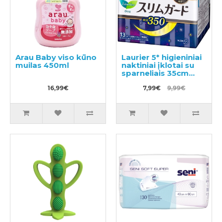
Arau Baby viso kūno
Laurier 5* higieniniai
muilas 450ml
naktiniai įklotai su
sparneliais 35cm
13vnt
16,99€
7,99€
9,99€