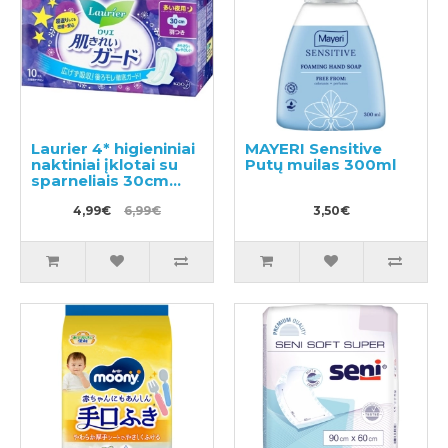
Laurier 4* higieniniai
MAYERI Sensitive
naktiniai įklotai su
Putų muilas 300ml
sparneliais 30cm
10vnt
4,99€
6,99€
3,50€