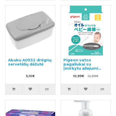
Akuku A0532 drėgnų
Pigeon vatos
servetėlių dėžutė
pagaliukai su
įmirkytu aliejumi
paviršiumi 50vnt
5,10€
10,99€
12,99€