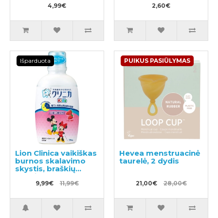
4,99€
2,60€
Išparduota
PUIKUS PASIŪLYMAS
Lion Clinica vaikiškas
Hevea menstruacinė
burnos skalavimo
taurelė, 2 dydis
skystis, braškių
skonio 250ml
9,99€
11,99€
21,00€
28,00€