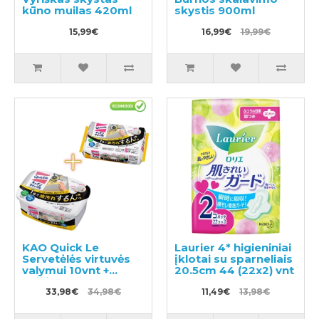
kūno muilas 420ml
skystis 900ml
15,99€
16,99€
19,99€
KAO Quick Le
Laurier 4* higieniniai
Servetėlės virtuvės
įklotai su sparneliais
valymui 10vnt +
20.5cm 44 (22x2) vnt
keičiamas blokas
24vnt
33,98€
34,98€
11,49€
13,98€