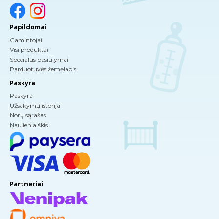
Papildomai
Gamintojai
Visi produktai
Specialūs pasiūlymai
Parduotuvės žemėlapis
Paskyra
Paskyra
Užsakymų istorija
Norų sąrašas
Naujienlaiškis
Partneriai