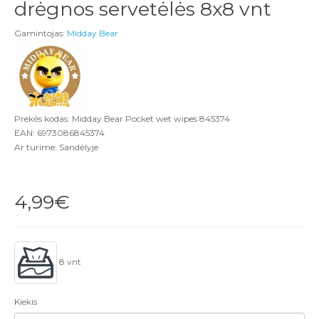
drėgnos servetėlės 8x8 vnt
Gamintojas:
Midday Bear
Prekės kodas: Midday Bear Pocket wet wipes 845374
EAN: 6973086845374
Ar turime: Sandėlyje
4,99€
8 vnt
Kiekis