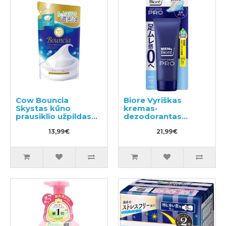
Cow Bouncia
Biore Vyriškas
Skystas kūno
kremas-
prausiklio užpildas
dezodorantas
360ml
kojoms 70g
13,99€
21,99€