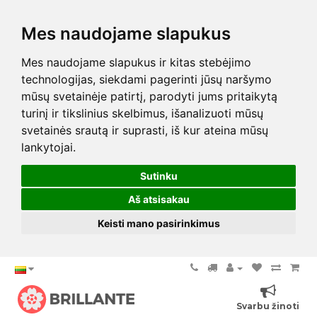
Mes naudojame slapukus
Mes naudojame slapukus ir kitas stebėjimo
technologijas, siekdami pagerinti jūsų naršymo
mūsų svetainėje patirtį, parodyti jums pritaikytą
turinį ir tikslinius skelbimus, išanalizuoti mūsų
svetainės srautą ir suprasti, iš kur ateina mūsų
lankytojai.
Sutinku
Aš atsisakau
Keisti mano pasirinkimus
Svarbu žinoti