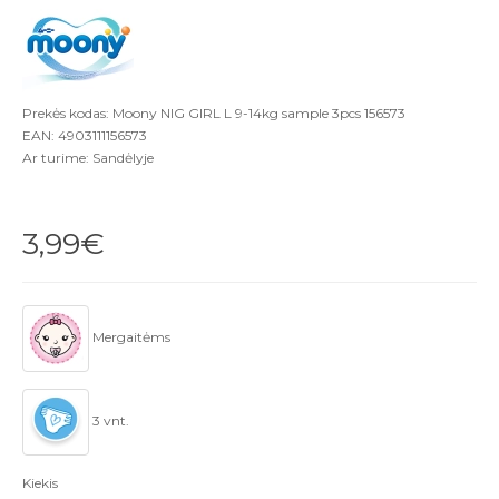
Prekės kodas: Moony NIG GIRL L 9-14kg sample 3pcs 156573
EAN: 4903111156573
Ar turime: Sandėlyje
3,99€
Mergaitėms
3 vnt.
Kiekis