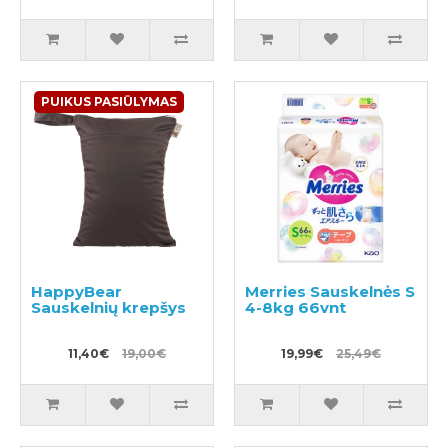
PUIKUS PASIŪLYMAS
HappyBear
Merries Sauskelnės S
Sauskelnių krepšys
4-8kg 66vnt
11,40€
19,00€
19,99€
25,49€