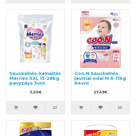
Sauskelnės-kelnaitės
Goo.N Sauskelnės
Merries XXL 15-28kg
jautriai odai M 6-11kg
pavyzdys 3vnt
64vnt
3,00€
27,49€