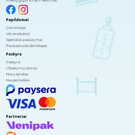
Prekių grąžinimas ir keitimas
Papildomai
Gamintojai
Visi produktai
Specialūs pasiūlymai
Parduotuvės žemėlapis
Paskyra
Paskyra
Užsakymų istorija
Norų sąrašas
Naujienlaiškis
Partneriai