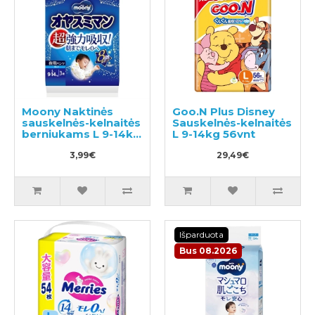
Moony Naktinės
Goo.N Plus Disney
sauskelnės-kelnaitės
Sauskelnės-kelnaitės
berniukams L 9-14kg
L 9-14kg 56vnt
3vnt
3,99€
29,49€
Išparduota
Bus 08.2026