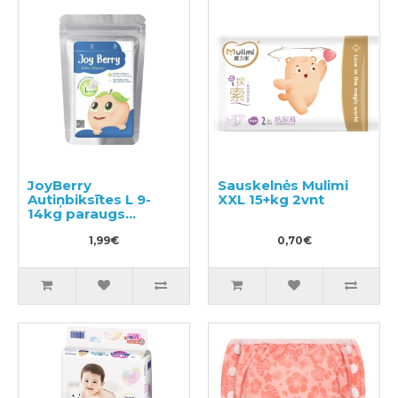
JoyBerry
Sauskelnės Mulimi
Autiņbiksītes L 9-
XXL 15+kg 2vnt
14kg paraugs
pavyzdys 3vnt
1,99€
0,70€