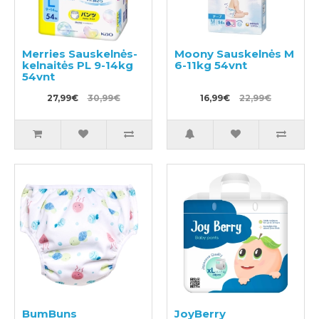
Merries Sauskelnės-
Moony Sauskelnės M
kelnaitės PL 9-14kg
6-11kg 54vnt
54vnt
27,99€
30,99€
16,99€
22,99€
BumBuns
JoyBerry