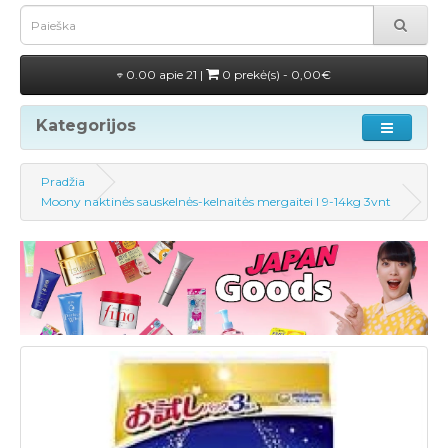
0.00 apie 21 |
0 prekė(s) - 0,00€
Kategorijos
Pradžia
Moony naktinės sauskelnės-kelnaitės mergaitei l 9-14kg 3vnt