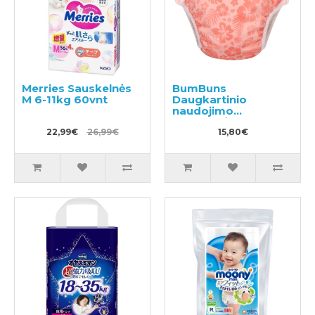
Merries Sauskelnės
BumBuns
M 6-11kg 60vnt
Daugkartinio
naudojimo
sauskelnės
22,99€
26,99€
plaukimui ir tualeto
15,80€
mokymui S 8-11kg