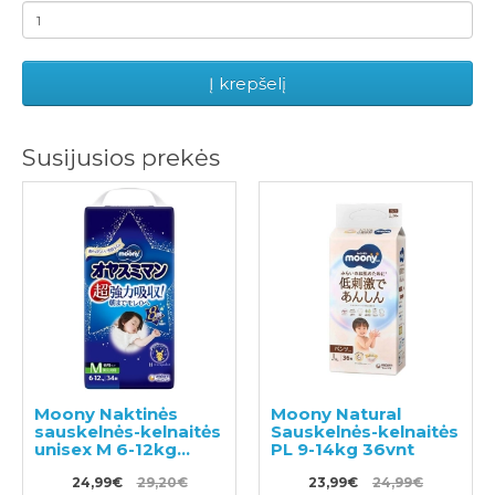
Į krepšelį
Susijusios prekės
Moony Naktinės
Moony Natural
sauskelnės-kelnaitės
Sauskelnės-kelnaitės
unisex M 6-12kg
PL 9-14kg 36vnt
34vnt
24,99€
29,20€
23,99€
24,99€