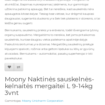
atvirkščiai, šlapimas nukreipiamas į sėdmenis, kur gamintojai
užtikrina patikimą apsaugą. Bet tai nereiškia, kad sauskelnės nėra
apsaugotos kitose dalyse. Tiesiog tose vietose, kur drėgmė kaupiasi
daugiausiai, sugeriantis sluoksnis yra šiek tiek platesnis ir storesnis, o tai
leidžia geriau sugerti.
Berniukams, sauskelnių priekis yra erdvesnis, todėl išvengiama lytinių
organų suspaudimo. Mergaitėms to nereikia, bet joms pritaikomos
sauskelnės, kuriose daugiau vietos paliekama apatinėje dalyje.
Paskutinis skirtumas yra dizainas. Mergaitiškų sauskelnių priekyje
klijuojami spalvoti, rožiniai arba geltoni lipdukai su lėlių ar gyvūnų
atvaizdais. Berniukams – automobiliai, pasakų superherojai ir kiti
paveiksliukai.
Moony Naktinės sauskelnės-
kelnaitės mergaitei L 9-14kg
3vnt
Gamintojas:
Moony Unicharm Corporation