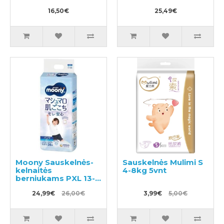
16,50€
25,49€
Moony Sauskelnės-
Sauskelnės Mulimi S
kelnaitės
4-8kg 5vnt
berniukams PXL 13-
28kg 26vnt
24,99€
26,00€
3,99€
5,00€