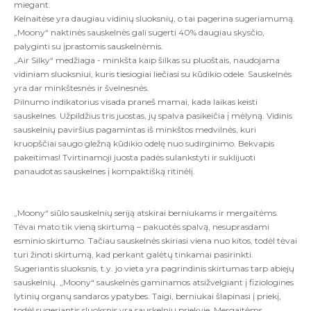
miegant.
Kelnaitėse yra daugiau vidinių sluoksnių, o tai pagerina sugeriamumą.
„Moony“ naktinės sauskelnės gali sugerti 40% daugiau skysčio,
palyginti su įprastomis sauskelnėmis.
„Air Silky“ medžiaga - minkšta kaip šilkas su pluoštais, naudojama
vidiniam sluoksniui, kuris tiesiogiai liečiasi su kūdikio odele. Sauskelnės
yra dar minkštesnės ir švelnesnės.
Pilnumo indikatorius visada praneš mamai, kada laikas keisti
sauskelnes. Užpildžius tris juostas, jų spalva pasikeičia į mėlyną. Vidinis
sauskelnių paviršius pagamintas iš minkštos medvilnės, kuri
kruopščiai saugo gležną kūdikio odelę nuo sudirginimo. Bekvapis
pakeitimas! Tvirtinamoji juosta padės sulankstyti ir suklijuoti
panaudotas sauskelnes į kompaktišką ritinėlį.
„Moony“ siūlo sauskelnių seriją atskirai berniukams ir mergaitėms.
Tėvai mato tik vieną skirtumą – pakuotės spalvą, nesuprasdami
esminio skirtumo. Tačiau sauskelnės skiriasi viena nuo kitos, todėl tėvai
turi žinoti skirtumą, kad perkant galėtų tinkamai pasirinkti.
Sugeriantis sluoksnis, t.y. jo vieta yra pagrindinis skirtumas tarp abiejų
sauskelnių. „Moony“ sauskelnės gaminamos atsižvelgiant į fiziologines
lytinių organų sandaros ypatybes. Taigi, berniukai šlapinasi į priekį,
todėl sugeriantis sluoksnis yra sauskelnių priekyje. Mergaitėms,