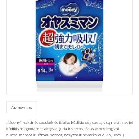
Aprašymas
„Moony“ naktinės sauskelnės išlaiko kūdikio odą sausą visą naktį, net jei
kūdikis miegodamas aktyviai juda ir vartosi. Sauskelnės lengvai
numaunamos ir užmaunamos, neslysta ir nevaržo kūdikio judesių