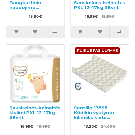
Daugkartinio
Sauskelnės-kelnaitės
naudojimo
PXL 12–17kg 38vnt
sauskelnės
plaukimui ir tualeto
15,80€
16,99€
18,99€
mokymui S 8-11kg
PUIKUS PASIŪLYMAS
Sauskelnės-kelnaitės
Sensillo 13595
Mulimi PXL 12-17kg
Kūdikių vystymo
38vnt
kilimėlis kietu
pagrindu, 50 x 70 cm
16,99€
18,99€
13,20€
24,00€