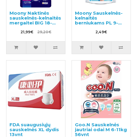
Moony Naktinės
Moony Sauskelnės-
sauskelnės-kelnaitės
kelnaitės
mergaitei BIG 18-
berniukams PL 9-
35kg 12vnt
14kg, pavyzdys 3vnt
21,99€
29,20€
2,49€
FDA suaugusiųjų
Goo.N Sauskelnės
sauskelnės XL dydis
jautriai odai M 6-11kg
13vnt
56vnt