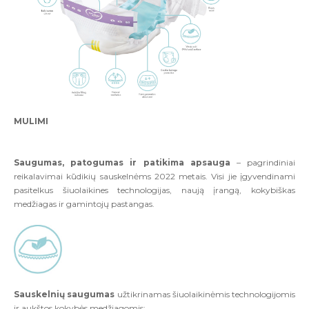
MULIMI
Saugumas, patogumas ir patikima apsauga
– pagrindiniai
reikalavimai kūdikių sauskelnėms 2022 metais. Visi jie įgyvendinami
pasitelkus šiuolaikines technologijas, naują įrangą, kokybiškas
medžiagas ir gamintojų pastangas.
Sauskelnių saugumas
užtikrinamas šiuolaikinėmis technologijomis
ir aukštos kokybės medžiagomis: