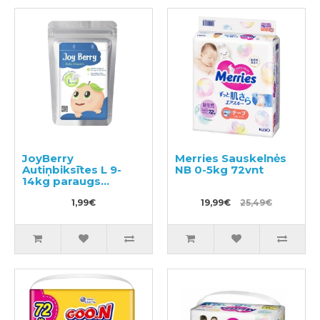
JoyBerry
Merries Sauskelnės
Autiņbiksītes L 9-
NB 0-5kg 72vnt
14kg paraugs
pavyzdys 3vnt
1,99€
19,99€
25,49€