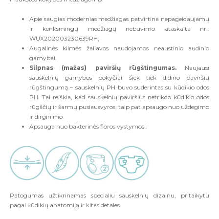
Apie saugias modernias medžiagas patvirtina nepageidaujamų
ir kenksmingų medžiagų nebuvimo ataskaita nr.:
WUX202003230639RH;
Augalinės kilmės žaliavos naudojamos neaustinio audinio
gamybai.
Silpnas (mažas) paviršių rūgštingumas.
Naujausi
sauskelnių gamybos pokyčiai šiek tiek didino paviršių
rūgštingumą – sauskelnių PH buvo suderintas su kūdikio odos
PH. Tai reiškia, kad sauskelnių paviršius netrikdo kūdikio odos
rūgščių ir šarmų pusiausvyros, taip pat apsaugo nuo uždegimo
ir dirginimo.
Apsauga nuo bakterinės floros vystymosi.
Patogumas užtikrinamas specialiu sauskelnių dizainu, pritaikytu
pagal kūdikių anatomiją ir kitas detales.