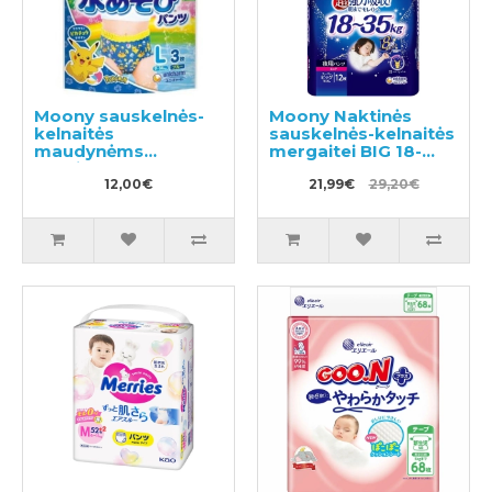
Moony sauskelnės-
Moony Naktinės
kelnaitės
sauskelnės-kelnaitės
maudynėms
mergaitei BIG 18-
berniukams PL 9-
35kg 12vnt
14kg 3vnt
12,00€
21,99€
29,20€