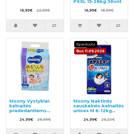
PXXL 15-28kg 36vnt
16,99€
22,99€
16,99€
18,99€
Išparduota
Bus 11.09.2026
Moony Vystyklai-
Moony Naktinės
kelnaitės
sauskelnės-kelnaitės
pradedantiems
unisex M 6-12kg
ropinėti PM 5–10kg
34vnt
56vnt
24,99€
28,99€
24,99€
29,20€