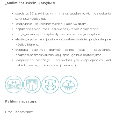
„Mulimi“ sauskelnių savybės:
specialus 3D paviršius – minimalus sauskelnių vidinio sluoksnio
sąlytis su kūdikio oda;
lengvumas – sauskelnės sveria tik apie 30 gramų.
neįtikėtinas plonumas – sauskelnės yra vos 2 mm storio.
naujagimiams pritaikytas dydis – ties bamba yra skylutė.
elastinga juosmens juosta – sauskelnės švelniai priglunda prie
kūdikio kūnelio.
dviguba elastinga gumelė aplink kojas – sauskelnės,
neapspausdamos vaikelio kojų, apsaugo nuo pratekėjimo.
kvėpuojanti medžiaga – sauskelnės yra kvėpuojančios, kad
nebertų, nedirgintų odos, kad ji neraustų.
Patikima apsauga.
Produkto savybės: