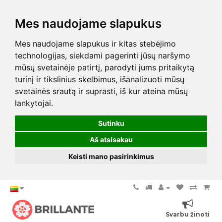
Mes naudojame slapukus
Mes naudojame slapukus ir kitas stebėjimo
technologijas, siekdami pagerinti jūsų naršymo
mūsų svetainėje patirtį, parodyti jums pritaikytą
turinį ir tikslinius skelbimus, išanalizuoti mūsų
svetainės srautą ir suprasti, iš kur ateina mūsų
lankytojai.
Sutinku
Aš atsisakau
Keisti mano pasirinkimus
Svarbu žinoti