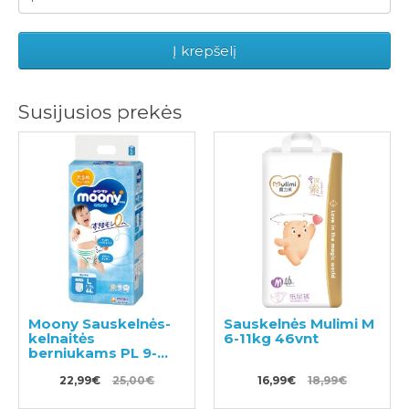
Į krepšelį
Susijusios prekės
Moony Sauskelnės-
Sauskelnės Mulimi M
kelnaitės
6-11kg 46vnt
berniukams PL 9-
14kg 44vnt
22,99€
25,00€
16,99€
18,99€