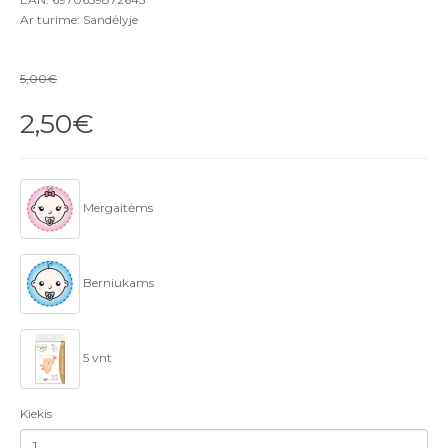
Ar turime: Sandėlyje
5,00€
2,50€
Mergaitėms
Berniukams
5 vnt
Kiekis