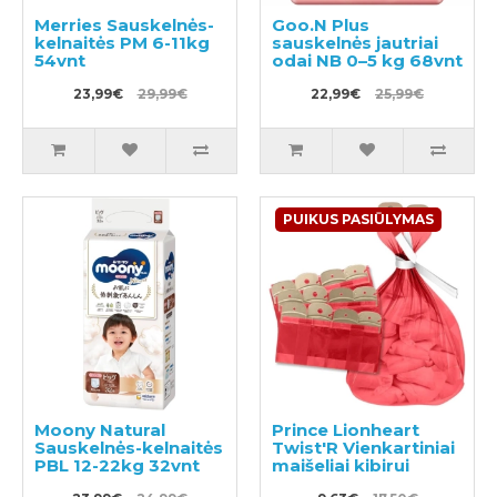
Merries Sauskelnės-
Goo.N Plus
kelnaitės PM 6-11kg
sauskelnės jautriai
54vnt
odai NB 0–5 kg 68vnt
23,99€
29,99€
22,99€
25,99€
PUIKUS PASIŪLYMAS
Moony Natural
Prince Lionheart
Sauskelnės-kelnaitės
Twist'R Vienkartiniai
PBL 12-22kg 32vnt
maišeliai kibirui