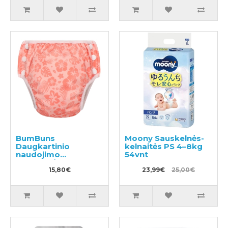
BumBuns
Moony Sauskelnės-
Daugkartinio
kelnaitės PS 4–8kg
naudojimo
54vnt
sauskelnės
plaukimui ir tualeto
15,80€
23,99€
25,00€
mokymui L 14-20kg