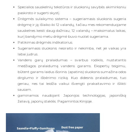
Specialios sauskelnių tekstūros ir sluoksnių savybės akimirksniu
paskirsto ir sugerti skystį.
Drėgmės sulaikymo sistema – sugeriamasis sluoksnis sugeria
drėgmę ir ją išlaiko iki 12 valandų, tačiau mes rekomenduojame
sauskelnes keisti daug dažniau; 12 valandų – maksimalus laikas,
kurį bandymo metu drėgmė buvo nuolat sugeriama.
Patikimas drėgmės indikatorius.
Sugeriamasis sluoksnis nesiraito ir nekimba, net jei vaikas yra
labai judrus.
Vandens garų pralaidumas – svarbus rodiklis, nustatantis
medžiagos pralaidumą vandens garams. Ekspertų teigimu,
būtent garams laidus išorinis (apatinis) sluoksnis sumažina odos
dirglumo ir išbėrimo riziką. Kuo didesnis pralaidumas, tuo
geriau, nes tai leidžia vaikui išvengti prakaitavimo ir išlikti
sausam.
gaminamos naudojant Japonijos technologijas, japonišką
žaliavą, japonų staklės. Pagamintos Kinijoje.