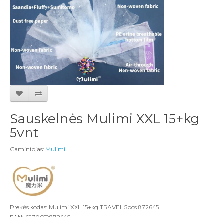
Sauskelnės Mulimi XXL 15+kg
5vnt
Gamintojas:
Mulimi
Prekės kodas: Mulimi XXL 15+kg TRAVEL 5pcs 872645
EAN: 6970659872645