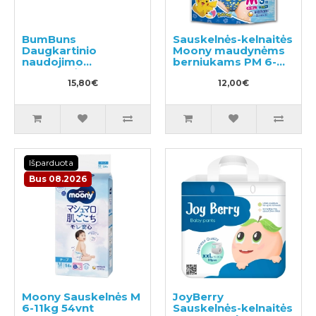
BumBuns
Sauskelnės-kelnaitės
Daugkartinio
Moony maudynėms
naudojimo
berniukams PM 6-
sauskelnės
12kg 3vnt
plaukimui ir tualeto
15,80€
12,00€
mokymui S 8-11kg
Išparduota
Bus 08.2026
Moony Sauskelnės M
JoyBerry
6-11kg 54vnt
Sauskelnės-kelnaitės