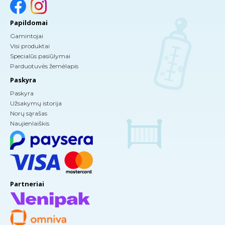
Papildomai
Gamintojai
Visi produktai
Specialūs pasiūlymai
Parduotuvės žemėlapis
Paskyra
Paskyra
Užsakymų istorija
Norų sąrašas
Naujienlaiškis
Partneriai