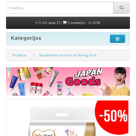
0.00 apie 21 |
0 prekė(s) - 0,00€
Kategorijos
Pradžia
Sauskelnės mulimi xxl 15+kg 5vnt