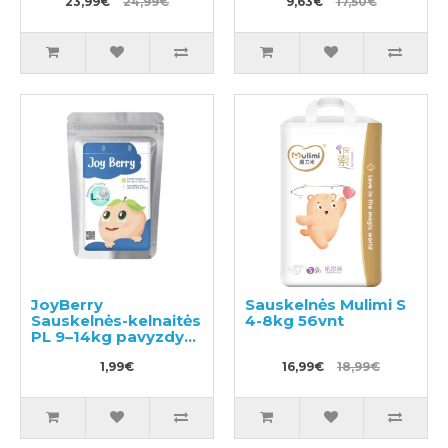
23,99€
24,99€
9,63€
17,50€
JoyBerry
Sauskelnės Mulimi S
Sauskelnės-kelnaitės
4-8kg 56vnt
PL 9–14kg pavyzdys
3vnt
1,99€
16,99€
18,99€