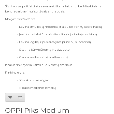
Šis rinkinys puikiai tinka savarankiškam žaidimui bei kūrybiniam
bendradarbiavimui su tėvais ar draugais.
Mokymasis žaidžiant
• Lavina smulkiąją motoriką ir akių bei rankų koordinaciją
• Įvairiomis tekstūromis stimuliuoja jutiminį suvokimą
• Lavina logiką ir pusiausvyros principų supratimą
• Skatina kūrybiškumą ir vaizduotę
• Gerina susikaupimą ir atkaklumą
Idealus rinkinys vaikams nuo 3 metų amžiaus.
Rinkinyje yra:
• 33 silikoniniai kūgiai
• 11 buko medienos lentelių
OPPI Piks Medium