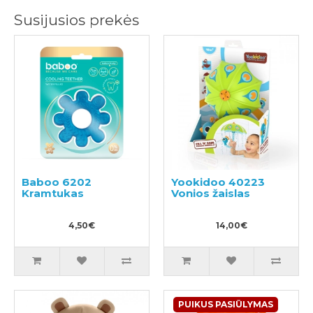
Susijusios prekės
Baboo 6202
Yookidoo 40223
Kramtukas
Vonios žaislas
4,50€
14,00€
PUIKUS PASIŪLYMAS