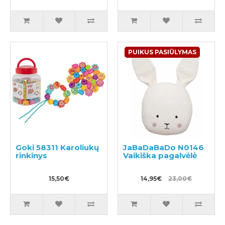
PUIKUS PASIŪLYMAS
Goki 58311 Karoliukų
JaBaDaBaDo N0146
rinkinys
Vaikiška pagalvėlė
15,50€
14,95€
23,00€