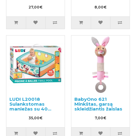
27,00€
8,00€
LUDI L20018
BabyOno 621
Sulankstomas
Minkštas, garsą
maniežas su 40
skleidžiantis žaislas
kamuoliukų
35,00€
7,00€