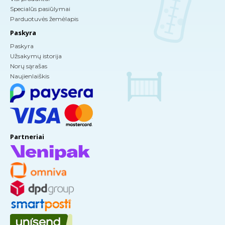
Specialūs pasiūlymai
Parduotuvės žemėlapis
Paskyra
Paskyra
Užsakymų istorija
Norų sąrašas
Naujienlaiškis
Partneriai