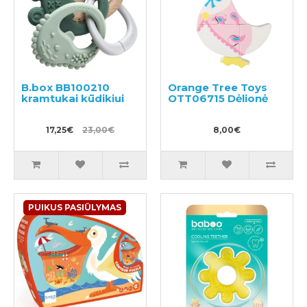
B.box BB100210
Orange Tree Toys
kramtukai kūdikiui
OTT06715 Dėlionė
17,25€
23,00€
8,00€
PUIKUS PASIŪLYMAS