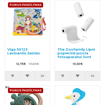
PUIKUS PASIŪLYMAS
Viga 50123
The Zoofamily Lipni
Lavinantis žaislas
popierinė juosta
fotoaparatui 3vnt
12,75€
17,00€
10,50€
PUIKUS PASIŪLYMAS