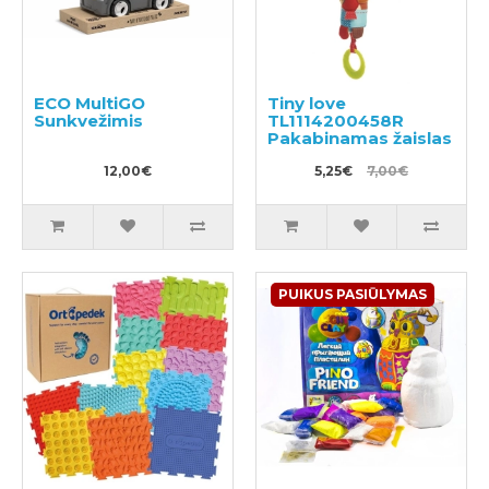
ECO MultiGO
Tiny love
Sunkvežimis
TL1114200458R
Pakabinamas žaislas
12,00€
5,25€
7,00€
PUIKUS PASIŪLYMAS