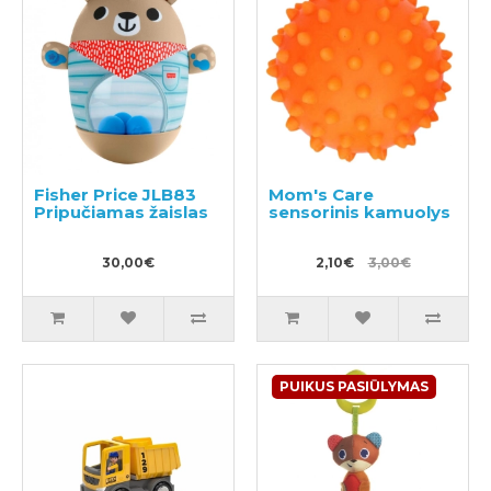
Fisher Price JLB83
Mom's Care
Pripučiamas žaislas
sensorinis kamuolys
30,00€
2,10€
3,00€
PUIKUS PASIŪLYMAS