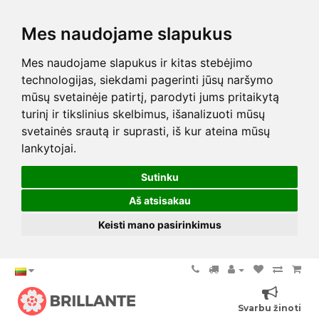
Mes naudojame slapukus
Mes naudojame slapukus ir kitas stebėjimo
technologijas, siekdami pagerinti jūsų naršymo
mūsų svetainėje patirtį, parodyti jums pritaikytą
turinį ir tikslinius skelbimus, išanalizuoti mūsų
svetainės srautą ir suprasti, iš kur ateina mūsų
lankytojai.
Sutinku
Aš atsisakau
Keisti mano pasirinkimus
Svarbu žinoti