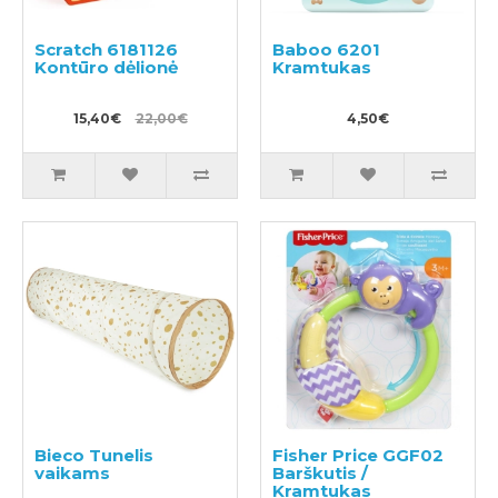
Scratch 6181126
Baboo 6201
Kontūro dėlionė
Kramtukas
15,40€
22,00€
4,50€
Bieco Tunelis
Fisher Price GGF02
vaikams
Barškutis /
Kramtukas