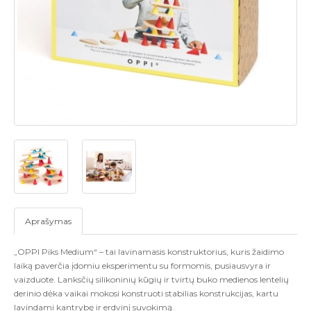
Aprašymas
„OPPI Piks Medium“ – tai lavinamasis konstruktorius, kuris žaidimo
laiką paverčia įdomiu eksperimentu su formomis, pusiausvyra ir
vaizduote. Lanksčių silikoninių kūgių ir tvirtų buko medienos lentelių
derinio dėka vaikai mokosi konstruoti stabilias konstrukcijas, kartu
lavindami kantrybę ir erdvinį suvokimą.