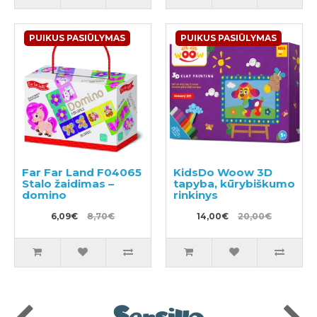
PUIKUS PASIŪLYMAS
PUIKUS PASIŪLYMAS
Far Far Land F04065
KidsDo Woow 3D
Stalo žaidimas –
tapyba, kūrybiškumo
domino
rinkinys
6,09€
8,70€
14,00€
20,00€