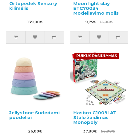
Ortopedek Sensory
Moon light clay
kilimėlis
ETC70034
Modeliavimo molis
139,00€
9,75€
15,00€
PUIKUS PASIŪLYMAS
Jellystone Sudedami
Hasbro C1009LAT
puodeliai
Stalo žaidimas
Monopoly
26,00€
37,80€
54,00€