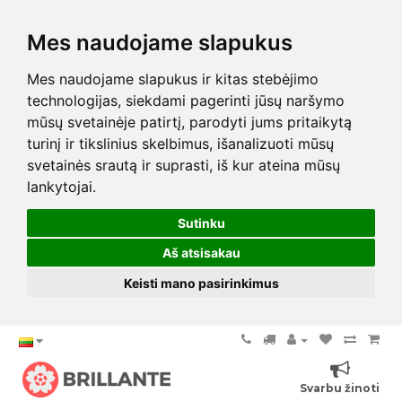
Mes naudojame slapukus
Mes naudojame slapukus ir kitas stebėjimo
technologijas, siekdami pagerinti jūsų naršymo
mūsų svetainėje patirtį, parodyti jums pritaikytą
turinį ir tikslinius skelbimus, išanalizuoti mūsų
svetainės srautą ir suprasti, iš kur ateina mūsų
lankytojai.
Sutinku
Aš atsisakau
Keisti mano pasirinkimus
Svarbu žinoti