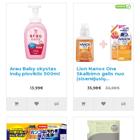
Arau Baby skystas
Lion Nanox One
indų ploviklis 500ml
Skalbimo gelis nuo
įsisenėjusių
nešvarumų 380g +
13,99€
užpildas 820g
35,98€
36,98€