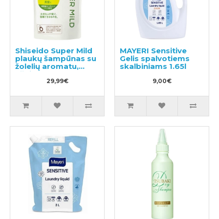
Shiseido Super Mild
MAYERI Sensitive
plaukų šampūnas su
Gelis spalvotiems
žolelių aromatu,
skalbiniams 1.65l
užpildas 1000ml
29,99€
9,00€