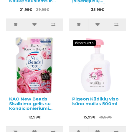
Kaukė sausiems ir
įsisenėjusių
pažeistiems
nešvarumų užpildas
plaukams 230g
21,99€
29,99€
1530g
35,99€
Išparduota
KAO New Beads
Pigeon Kūdikių viso
Skalbimo gelis su
kūno muilas 500ml
kondicionieriumi
užpildas 650g
12,99€
15,99€
19,99€