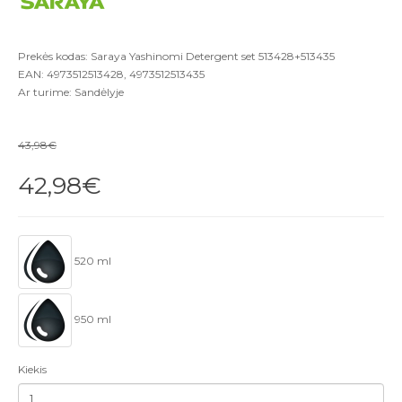
Prekės kodas: Saraya Yashinomi Detergent set 513428+513435
EAN: 4973512513428, 4973512513435
Ar turime: Sandėlyje
43,98€
42,98€
520 ml
950 ml
Kiekis