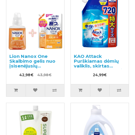
Lion Nanox One
KAO Attack
Skalbimo gelis nuo
Purškiamas dėmių
įsisenėjusių
valiklis, skirtas
nešvarumų 380g +
audiniams apdoroti
užpildas 1160g
42,98€
43,98€
prieš skalbimą
24,99€
užpildas 720ml