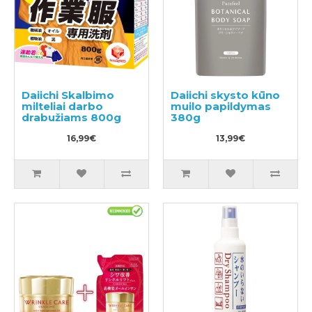
Daiichi Skalbimo
Daiichi skysto kūno
milteliai darbo
muilo papildymas
drabužiams 800g
380g
16,99€
13,99€