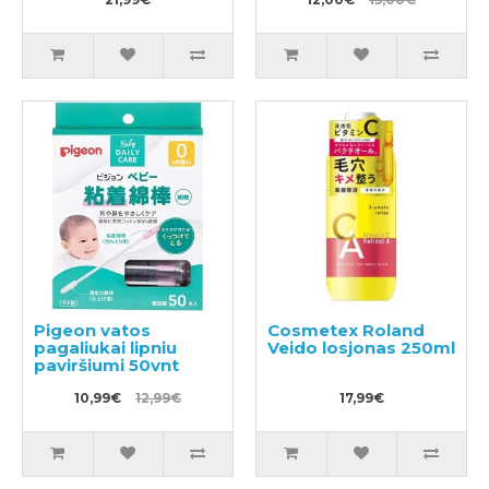
metų 16vnt
Pigeon vatos
Cosmetex Roland
pagaliukai lipniu
Veido losjonas 250ml
paviršiumi 50vnt
10,99€
12,99€
17,99€