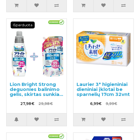
Išparduota
Lion Bright Strong
Laurier 3* higieniniai
deguonies balinimo
dieniniai įklotai be
gelis, skirtas sunkiai
sparnelių 17cm 32vnt
pašalinamoms
dėmėms,
27,98€
29,98€
6,99€
9,99€
pasižymintis
antibakteriniu
poveikiu 510ml +
papildymas 900ml