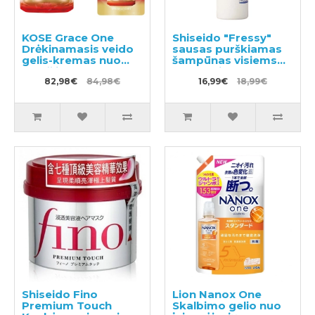
KOSE Grace One
Shiseido "Fressy"
Drėkinamasis veido
sausas purškiamas
gelis-kremas nuo
šampūnas visiems
raukšlių 100g +
plaukų tipams 150ml
užpildas 90g
82,98€
84,98€
16,99€
18,99€
Shiseido Fino
Lion Nanox One
Premium Touch
Skalbimo gelio nuo