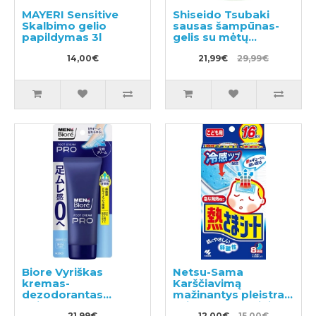
MAYERI Sensitive
Shiseido Tsubaki
Skalbimo gelio
sausas šampūnas-
papildymas 3l
gelis su mėtų
aromatu 180ml
14,00€
21,99€
29,99€
Biore Vyriškas
Netsu-Sama
kremas-
Karščiavimą
dezodorantas
mažinantys pleistrai
kojoms 70g
vaikams nuo 2 iki 10
21,99€
12,00€
15,00€