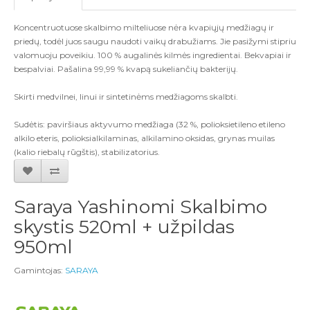
Koncentruotuose skalbimo milteliuose nėra kvapiųjų medžiagų ir
priedų, todėl juos saugu naudoti vaikų drabužiams. Jie pasižymi stipriu
valomuoju poveikiu. 100 % augalinės kilmės ingredientai. Bekvapiai ir
bespalviai. Pašalina 99,99 % kvapą sukeliančių bakterijų.
Skirti medvilnei, linui ir sintetinėms medžiagoms skalbti.
Sudėtis: paviršiaus aktyvumo medžiaga (32 %, polioksietileno etileno
alkilo eteris, polioksialkilaminas, alkilamino oksidas, grynas muilas
(kalio riebalų rūgštis), stabilizatorius.
Saraya Yashinomi Skalbimo
skystis 520ml + užpildas
950ml
Gamintojas:
SARAYA