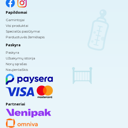
Papildomai
Gamintojai
Visi produktai
Specialūs pasiūlymai
Parduotuvės žemėlapis
Paskyra
Paskyra
Užsakymų istorija
Norų sąrašas
Naujienlaiškis
Partneriai