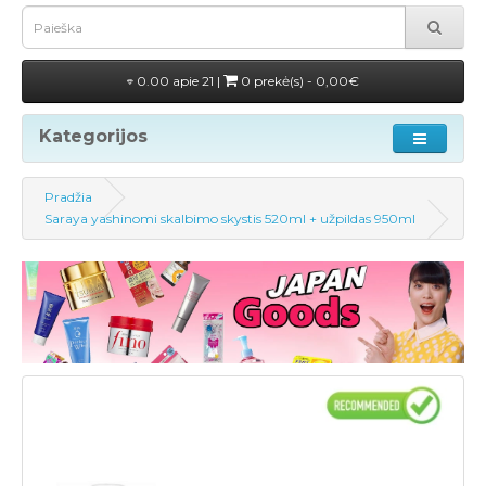
0.00 apie 21 |
0 prekė(s) - 0,00€
Kategorijos
Pradžia
Saraya yashinomi skalbimo skystis 520ml + užpildas 950ml