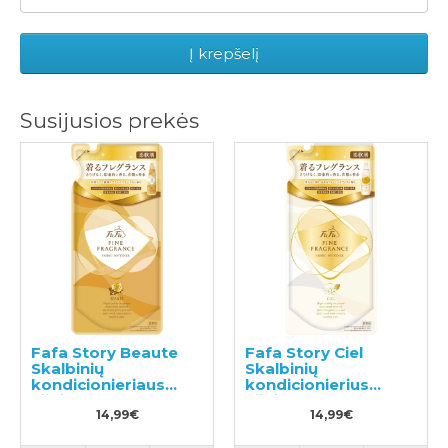
Į krepšelį
Susijusios prekės
Fafa Story Beaute
Fafa Story Ciel
Skalbinių
Skalbinių
kondicionieriaus
kondicionierius
užpildas 500ml
užpildas 500ml
14,99€
14,99€