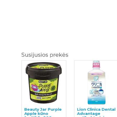
Susijusios prekės
Beauty Jar Purple
Lion Clinica Dental
Apple kūno
Advantage