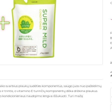
G
P
8
E
A
2
išlaiko svarbius plaukų sudėties komponentus, saugo juos nuo pažeidimų.
ir trintis, o vitamino E turinčių komponentų dėka drėkina plaukus.
po kondicionieriaus naudojimo lengva iššukuoti. Turi mažą