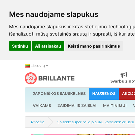
Mes naudojame slapukus
Mes naudojame slapukus ir kitas stebėjimo technologijas,
išanalizuoti mūsų svetainės srautą ir suprasti, iš kur at
Sutinku
Aš atsisakau
Keisti mano pasirinkimus
Lietuvių
Svarbu žino
JAPONIŠKOS SAUSKELNĖS
NAUJIENOS
AKCIJ
VAIKAMS
ŽAIDIMAI IR ŽAISLAI
MAITINIMUI
Pradžia
Shiseido super mild plaukų kondicionierius 