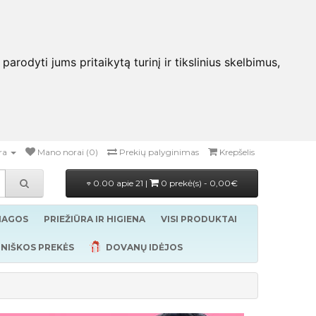
rodyti jums pritaikytą turinį ir tikslinius skelbimus,
ra
Mano norai (0)
Prekių palyginimas
Krepšelis
0.00 apie 21 |
0 prekė(s) - 0,00€
ŽIAGOS
PRIEŽIŪRA IR HIGIENA
VISI PRODUKTAI
NIŠKOS PREKĖS
DOVANŲ IDĖJOS