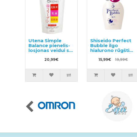
Utena Simple
Shiseido Perfect
Balance pienelis-
Bubble ilgo
losjonas veidui su
hialurono rūgšties
kolageno užpildu
efekto dušo želė
200ml
20,99€
500ml
15,99€
19,99€