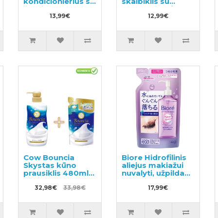
kondicionierius su
skalbiklis su
žolelių aromatu
levandų ir mėtų
220ml
13,99€
ekstraktu,
12,99€
papildymas
1000ml
Cow Bouncia
Biore Hidrofilinis
Skystas kūno
aliejus makiažui
prausiklis 480ml +
nuvalyti, užpildas
užpildas 360ml
210ml
32,98€
33,98€
17,99€