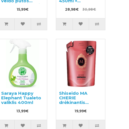
veido putos
450ml +
spuoguotai odai
papildymas
150ml
15,99€
400ml
28,98€
30,98€
Saraya Happy
Shiseido MA
Elephant Tualeto
CHERIE
valiklis 400ml
drėkinantis
plaukų šampūnas
13,99€
su gėlių-vaisių
19,99€
kvapo, užpildas
380ml