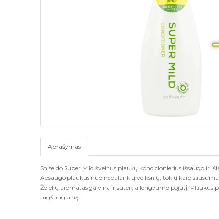
Aprašymas
Shiseido Super Mild švelnus plaukų kondicionierius išsaugo ir 
Apsaugo plaukus nuo nepalankių veiksnių, tokių kaip sausumas 
Žolelių aromatas gaivina ir suteikia lengvumo pojūtį. Plaukus 
rūgštingumą.