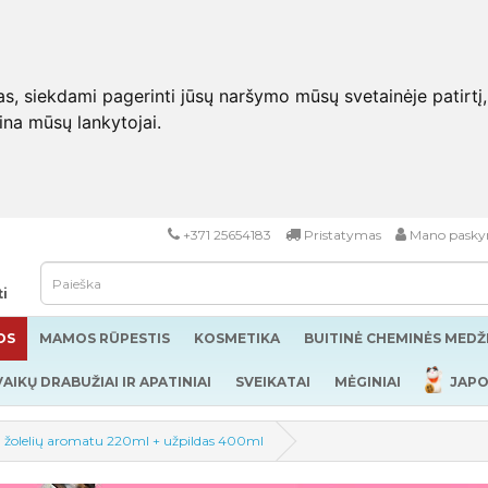
 siekdami pagerinti jūsų naršymo mūsų svetainėje patirtį, pa
eina mūsų lankytojai.
+371 25654183
Pristatymas
Mano pasky
ti
OS
MAMOS RŪPESTIS
KOSMETIKA
BUITINĖ CHEMINĖS MED
VAIKŲ DRABUŽIAI IR APATINIAI
SVEIKATAI
MĖGINIAI
JAPO
su žolelių aromatu 220ml + užpildas 400ml