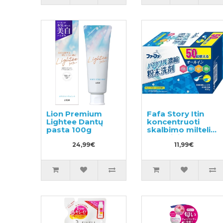
Lion Premium
Fafa Story Itin
Lightee Dantų
koncentruoti
pasta 100g
skalbimo milteliai
su balinimo
24,99€
efektu 500g
11,99€