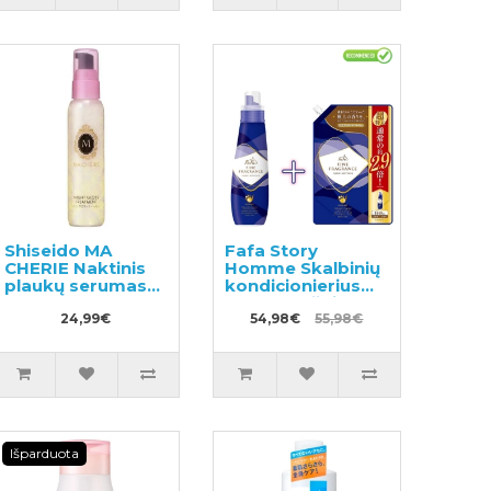
Shiseido MA
Fafa Story
CHERIE Naktinis
Homme Skalbinių
plaukų serumas
kondicionierius
80ml
600ml + užpildas
24,99€
1440ml
54,98€
55,98€
Išparduota