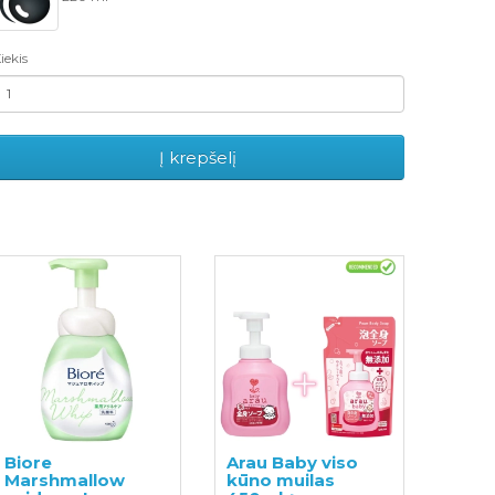
iekis
Į krepšelį
Biore
Arau Baby viso
Marshmallow
kūno muilas