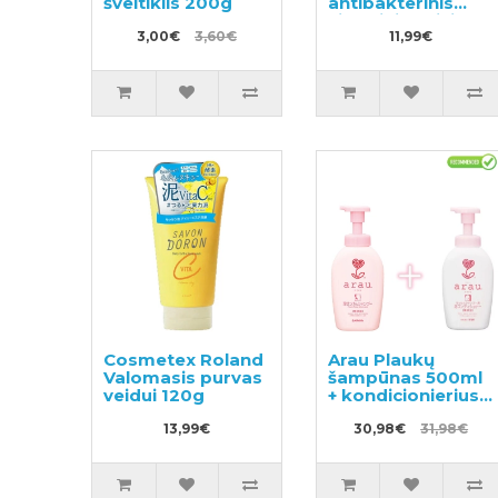
šveitiklis 200g
antibakterinis
citrusinių vaisių
3,00€
3,60€
kvapo burnos
11,99€
skalavimo skystis
be alkoholio
450ml
Cosmetex Roland
Arau Plaukų
Valomasis purvas
šampūnas 500ml
veidui 120g
+ kondicionierius
500ml
13,99€
30,98€
31,98€