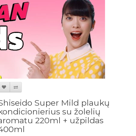
Shiseido Super Mild plaukų
kondicionierius su žolelių
aromatu 220ml + užpildas
400ml