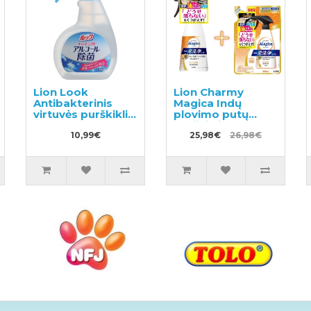
Lion Look
Lion Charmy
Antibakterinis
Magica Indų
virtuvės purškiklis
plovimo putų
300ml
purškiklis 300ml +
10,99€
užpildas 250ml
25,98€
26,98€