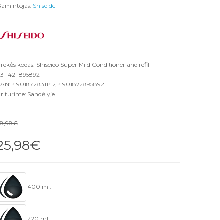
amintojas:
Shiseido
rekės kodas: Shiseido Super Mild Conditioner and refill
31142+895892
AN: 4901872831142, 4901872895892
r turime: Sandėlyje
8,98€
25,98€
400 ml.
220 ml