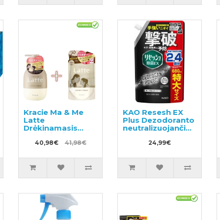
Kracie Ma & Me
KAO Resesh EX
Latte
Plus Dezodoranto
Drėkinamasis
neutralizuojančio
kondicionierius
nemalonų kvapą
490g +
40,98€
41,98€
sportiniams ir
24,99€
papildymas 360g
darbo drabužiams
užpildas 680ml