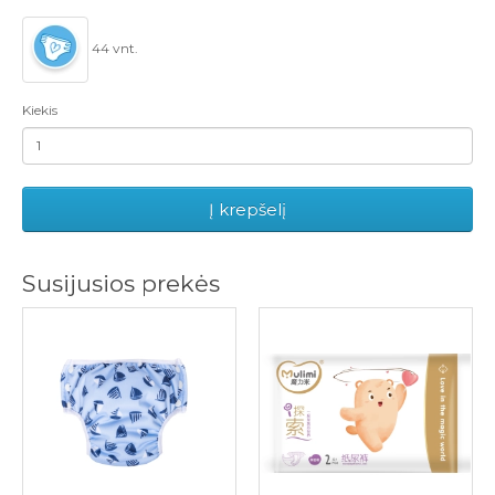
44 vnt.
Kiekis
Į krepšelį
Susijusios prekės