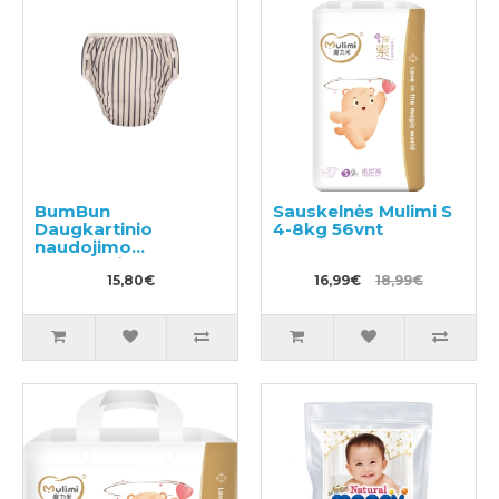
BumBun
Sauskelnės Mulimi S
Daugkartinio
4-8kg 56vnt
naudojimo
sauskelnės
plaukimui ir tualeto
15,80€
16,99€
18,99€
mokymui M 11-15kg