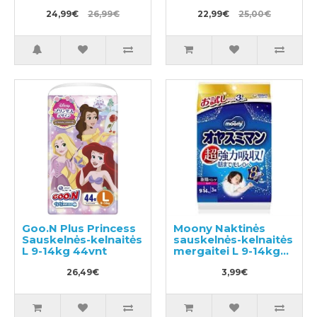
14kg 44vnt
24,99€
26,99€
22,99€
25,00€
Goo.N Plus Princess
Moony Naktinės
Sauskelnės-kelnaitės
sauskelnės-kelnaitės
L 9-14kg 44vnt
mergaitei L 9-14kg
3vnt
26,49€
3,99€