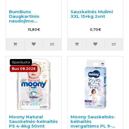
BumBuns
Sauskelnės Mulimi
Daugkartinio
XXL 15+kg 2vnt
naudojimo
sauskelnės
plaukimui ir tualeto
15,80€
0,70€
mokymui S 8-11kg
Išparduota
Bus 08.2026
Moony Natural
Moony Sauskelnės-
Sauskelnės-kelnaitės
kelnaitės
PS 4-8kg 50vnt
mergaitėms PL 9-