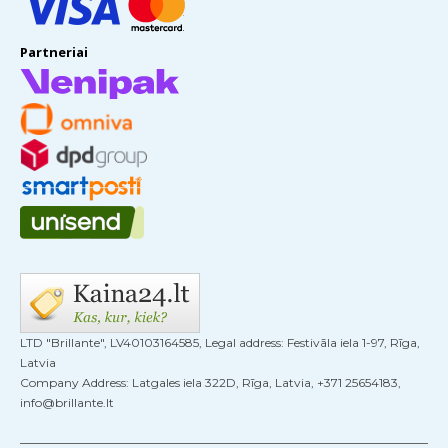
Partneriai
LTD "Brillante", LV40103164585, Legal address: Festivāla iela 1-97, Rīga,
Latvia
Company Address: Latgales iela 322D, Rīga, Latvia, +371 25654183,
info@brillante.lt