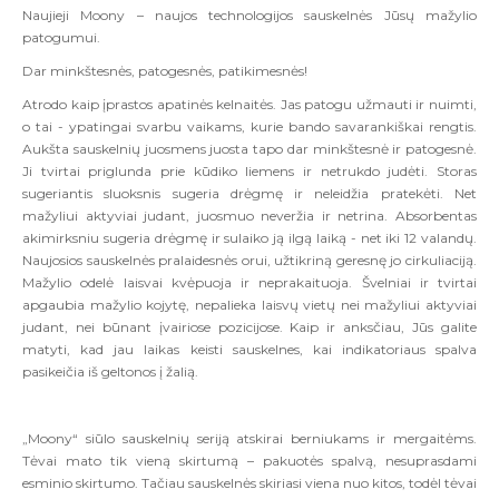
Naujieji Moony – naujos technologijos sauskelnės Jūsų mažylio
patogumui.
Dar minkštesnės, patogesnės, patikimesnės!
Atrodo kaip įprastos apatinės kelnaitės. Jas patogu užmauti ir nuimti,
o tai - ypatingai svarbu vaikams, kurie bando savarankiškai rengtis.
Aukšta sauskelnių juosmens juosta tapo dar minkštesnė ir patogesnė.
Ji tvirtai priglunda prie kūdiko liemens ir netrukdo judėti. Storas
sugeriantis sluoksnis sugeria drėgmę ir neleidžia pratekėti. Net
mažyliui aktyviai judant, juosmuo neveržia ir netrina. Absorbentas
akimirksniu sugeria drėgmę ir sulaiko ją ilgą laiką - net iki 12 valandų.
Naujosios sauskelnės pralaidesnės orui, užtikriną geresnę jo cirkuliaciją.
Mažylio odelė laisvai kvėpuoja ir neprakaituoja. Švelniai ir tvirtai
apgaubia mažylio kojytę, nepalieka laisvų vietų nei mažyliui aktyviai
judant, nei būnant įvairiose pozicijose. Kaip ir anksčiau, Jūs galite
matyti, kad jau laikas keisti sauskelnes, kai indikatoriaus spalva
pasikeičia iš geltonos į žalią.
„Moony“ siūlo sauskelnių seriją atskirai berniukams ir mergaitėms.
Tėvai mato tik vieną skirtumą – pakuotės spalvą, nesuprasdami
esminio skirtumo. Tačiau sauskelnės skiriasi viena nuo kitos, todėl tėvai