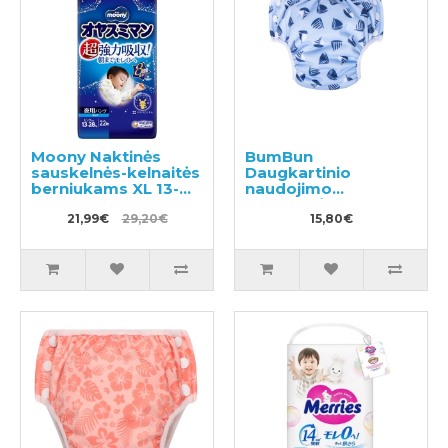
Moony Naktinės
BumBun
sauskelnės-kelnaitės
Daugkartinio
berniukams XL 13-
naudojimo
28kg 22vnt
sauskelnės
21,99€
29,20€
plaukimui ir tualeto
15,80€
mokymui M 11-15kg