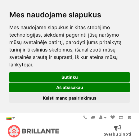
Mes naudojame slapukus
Mes naudojame slapukus ir kitas stebėjimo
technologijas, siekdami pagerinti jūsų naršymo
mūsų svetainėje patirtį, parodyti jums pritaikytą
turinį ir tikslinius skelbimus, išanalizuoti mūsų
svetainės srautą ir suprasti, iš kur ateina mūsų
lankytojai.
Sutinku
Aš atsisakau
Keisti mano pasirinkimus
Svarbu žinoti