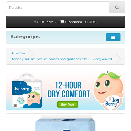
0.00 apie 21 |
0 prekė(s) - 0,00€
Kategorijos
Pradžia
Moony sauskelnės-kelnaitės mergaitėms pbl 12-22kg 44vnt