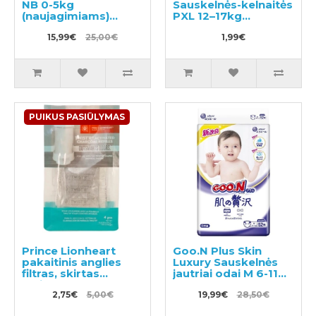
NB 0-5kg
Sauskelnės-kelnaitės
(naujagimiams)
PXL 12–17kg
76vnt
pavyzdys 3vnt
15,99€
25,00€
1,99€
PUIKUS PASIŪLYMAS
Prince Lionheart
Goo.N Plus Skin
pakaitinis anglies
Luxury Sauskelnės
filtras, skirtas
jautriai odai M 6-11
Twist'R 2vnt
kg 52vnt
2,75€
5,00€
19,99€
28,50€