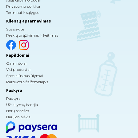
Atsiskaitymo būdai
Privatumo politika
Terminai ir sąlygos
Klientų aptarnavimas
Susisiekite
Prekių grąžinimas ir keitimas
Papildomai
Gamintojai
Visi produktai
Specialūs pasiūlymai
Parduotuvės žemėlapis
Paskyra
Paskyra
Užsakymų istorija
Norų sąrašas
Naujienlaiškis