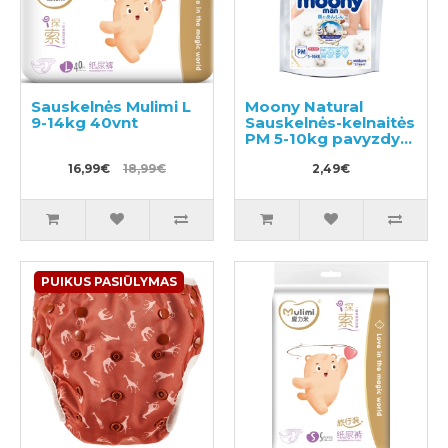
Sauskelnės Mulimi L
Moony Natural
9-14kg 40vnt
Sauskelnės-kelnaitės
PM 5-10kg pavyzdys
3vnt
16,99€
18,99€
2,49€
PUIKUS PASIŪLYMAS