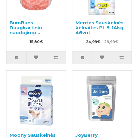
BumBuns
Merries Sauskelnės-
Daugkartinio
kelnaitės PL 9-14kg
naudojimo
46vnt
sauskelnės
plaukimui ir tualeto
15,80€
24,99€
29,99€
mokymui L 14-20kg
Moony Sauskelnės
JoyBerry