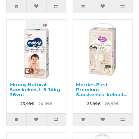
Moony Natural
Merries First
Sauskelnės L 9-14kg
Premium
38vnt
Sauskelnės–kelnaitės
PXL 12-22kg 32vnt
23,99€
24,99€
25,99€
28,99€