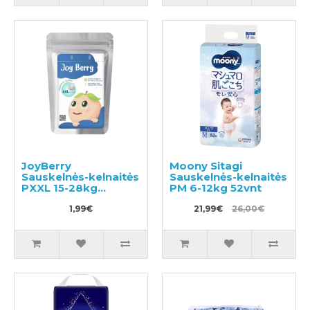
JoyBerry
Moony Sitagi
Sauskelnės-kelnaitės
Sauskelnės-kelnaitės
PXXL 15-28kg
PM 6-12kg 52vnt
pavyzdys 3vnt
1,99€
21,99€
26,00€