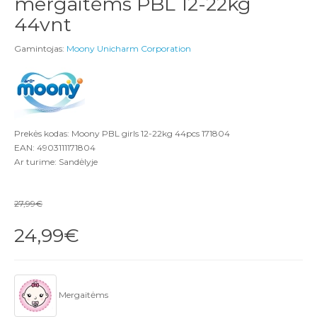
mergaitėms PBL 12-22kg
44vnt
Gamintojas:
Moony Unicharm Corporation
Prekės kodas: Moony PBL girls 12-22kg 44pcs 171804
EAN: 4903111171804
Ar turime: Sandėlyje
27,99€
24,99€
Mergaitėms