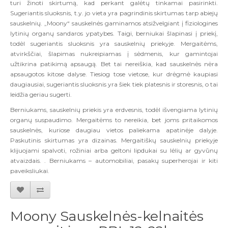
turi žinoti skirtumą, kad perkant galėtų tinkamai pasirinkti.
Sugeriantis sluoksnis, t.y. jo vieta yra pagrindinis skirtumas tarp abiejų
sauskelnių. „Moony“ sauskelnės gaminamos atsižvelgiant į fiziologines
lytinių organų sandaros ypatybes. Taigi, berniukai šlapinasi į priekį,
todėl sugeriantis sluoksnis yra sauskelnių priekyje. Mergaitėms,
atvirkščiai, šlapimas nukreipiamas į sėdmenis, kur gamintojai
užtikrina patikimą apsaugą. Bet tai nereiškia, kad sauskelnės nėra
apsaugotos kitose dalyse. Tiesiog tose vietose, kur drėgmė kaupiasi
daugiausiai, sugeriantis sluoksnis yra šiek tiek platesnis ir storesnis, o tai
leidžia geriau sugerti.
Berniukams, sauskelnių priekis yra erdvesnis, todėl išvengiama lytinių
organų suspaudimo. Mergaitėms to nereikia, bet joms pritaikomos
sauskelnės, kuriose daugiau vietos paliekama apatinėje dalyje.
Paskutinis skirtumas yra dizainas. Mergaitiškų sauskelnių priekyje
klijuojami spalvoti, rožiniai arba geltoni lipdukai su lėlių ar gyvūnų
atvaizdais.
. Berniukams – automobiliai, pasakų superherojai ir kiti
paveiksliukai.
Moony Sauskelnės-kelnaitės