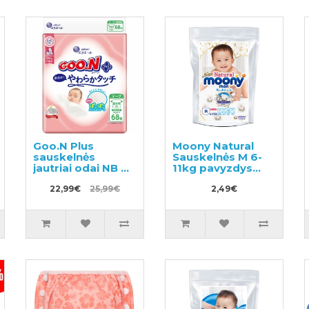
Goo.N Plus
Moony Natural
sauskelnės
Sauskelnės M 6-
jautriai odai NB 0–
11kg pavyzdys
5 kg 68vnt
3vnt
22,99€
25,99€
2,49€