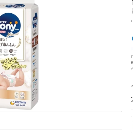
G
P
E
A
2