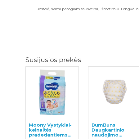
·
Juostelė, skirta patogiam sauskelnių išmetimui. Lengvai n
Susijusios prekės
Moony Vystyklai-
BumBuns
kelnaitės
Daugkartinio
pradedantiems
naudojimo