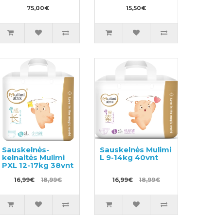
sauskelnėms + 4
pakaitinės
75,00€
15,50€
kasetės
Sauskelnės-
Sauskelnės Mulimi
kelnaitės Mulimi
L 9-14kg 40vnt
PXL 12-17kg 38vnt
16,99€
18,99€
16,99€
18,99€