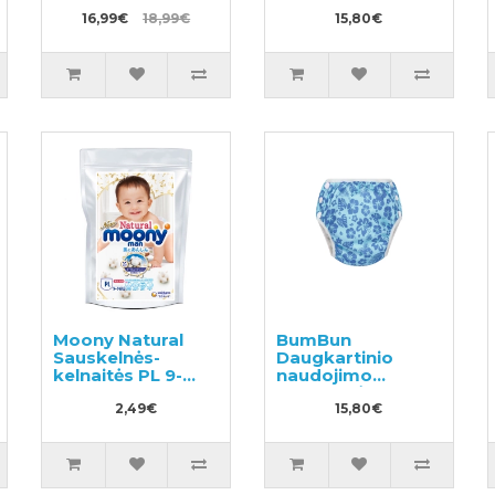
sauskelnės
16,99€
18,99€
plaukimui ir
15,80€
tualeto mokymui
M 11-15kg
Moony Natural
BumBun
Sauskelnės-
Daugkartinio
kelnaitės PL 9-
naudojimo
14kg pavyzdys
sauskelnės
3vnt
2,49€
plaukimui ir
15,80€
tualeto mokymui
M 11-15kg