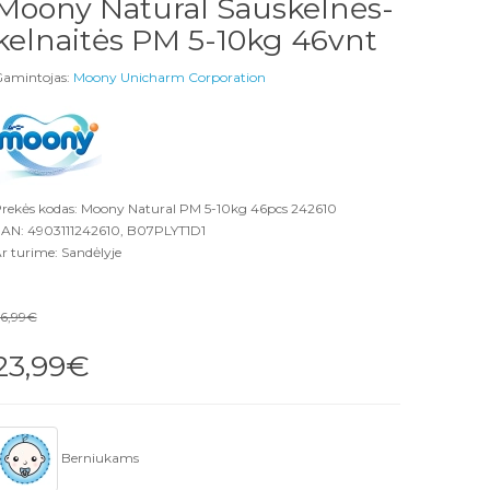
Moony Natural Sauskelnės-
kelnaitės PM 5-10kg 46vnt
amintojas:
Moony Unicharm Corporation
rekės kodas: Moony Natural PM 5-10kg 46pcs 242610
AN: 4903111242610, B07PLYT1D1
r turime: Sandėlyje
6,99€
23,99€
Berniukams