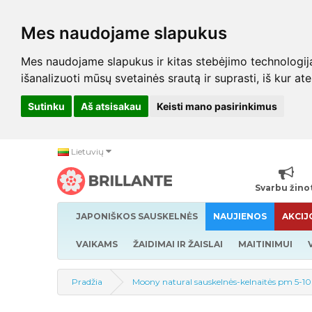
Mes naudojame slapukus
Mes naudojame slapukus ir kitas stebėjimo technologijas,
išanalizuoti mūsų svetainės srautą ir suprasti, iš kur at
Sutinku
Aš atsisakau
Keisti mano pasirinkimus
Lietuvių
Svarbu žino
JAPONIŠKOS SAUSKELNĖS
NAUJIENOS
AKCIJ
VAIKAMS
ŽAIDIMAI IR ŽAISLAI
MAITINIMUI
Pradžia
Moony natural sauskelnės-kelnaitės pm 5-1