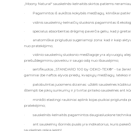
„Moony Natural“ sauskelnės-kelnaitės skirtos patiems neramiausie
·
Pagamintos iš aukštos kokybės medžiagų, kliniškai patikri
·
vidinis sauskelnių-kelnaičių sluoksnis pagamintas iš ekol
·
specialus absorbentas drėgmę paverčia geliu, kad ji greitai 
·
anatomiškai prigludusi sugeriamoji zona: kad ir kaip akty
nuo pratekėjimo;
·
vidinio sauskelnių sluoksnio medžiagoje yra alyvuogių alieja
priešuždegiminiu poveikiu ir saugo odą nuo išsausėjimo;
·
sertifikuotos „STANDARD 100 by OEKO-TEX®“ - tai ženklas
gaminiai (be naftos alyvos priedų, kvapiųjų medžiagų, latekso ir 
·
patobulintas juosmens dizainas: uždėti sauskelnes kūdikiu
ištempti be jokių sunkumų ir ji tvirtai prilaiko sauskelnes ant k
·
minkšti elastingi raukiniai aplink kojas puikiai priglunda
pratekėjimo;
·
sauskelnės-kelnaitės pagamintos daugiasluoksne technika,
·
ant sauskelnių išorinės pusės yra indikatorius, kuris pakeič
sauskelnes reikia keisti!