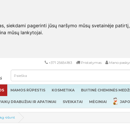
 siekdami pagerinti jūsų naršymo mūsų svetainėje patirtį, pa
eina mūsų lankytojai.
+371 25654183
Pristatymas
Mano pasky
ti
OS
MAMOS RŪPESTIS
KOSMETIKA
BUITINĖ CHEMINĖS MED
VAIKŲ DRABUŽIAI IR APATINIAI
SVEIKATAI
MĖGINIAI
JAPO
0kg 46vnt