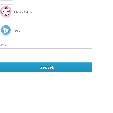
Mergaitėms
46 vnt.
iekis
Į krepšelį