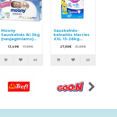
Moony
Sauskelnės-
Sauskelnės iki 3kg
kelnaitės Merries
(naujagimiams)
XXL 15-28kg
30vnt
30vnt
13,49€
17,99€
27,99€
31,99€