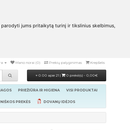
rodyti jums pritaikytą turinį ir tikslinius skelbimus,
ra
Mano norai (0)
Prekių palyginimas
Krepšelis
0.00 apie 21 |
0 prekė(s) - 0,00€
ŽIAGOS
PRIEŽIŪRA IR HIGIENA
VISI PRODUKTAI
NIŠKOS PREKĖS
DOVANŲ IDĖJOS