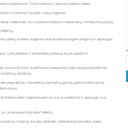
ms kūdikiams. Tinka švelniai ir jautriai kūdikio odelei.
ntos ir tinkamos naudoti vaikų higienai;
ogiškos medvilnės, kuri suteikia kūdikiui maksimalų minkštumo pojūtį;
įsigertų;
viai judėtų kūdikis, sugeriamasis sluoksnis sugers drėgmę ir apsaugos
K
us, ryžių aliejaus ir simondsijų aliejaus, kurie pasižymi
, kuriuo žymimi aukščiausio pasaulinio lygio saugūs pluoštiniai
sintetinių dažiklių);
i dar paprasčiau! Sauskelnių-kelnaičių gumą galima kelis kartus
ūdikio kūno;
 prie kūdikio odos (nepriklausomai nuo jo sudėjimo) ir apsaugo nuo
 su „kvėpuojančios odos“ efektu;
ia spalvą į mėlyną, kai jos užsipildo. Indikatorius parodys, kada