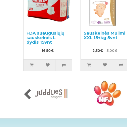
FDA suaugusiųjų
Sauskelnės Mulimi
sauskelnės L
XXL 15+kg 5vnt
dydis 15vnt
16,50€
2,50€
5,00€