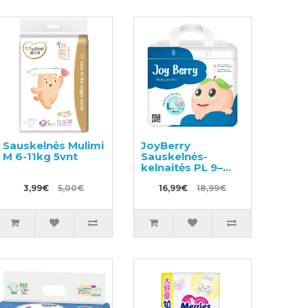
Sauskelnės Mulimi
JoyBerry
M 6-11kg 5vnt
Sauskelnės-
kelnaitės PL 9–
14kg 40vnt
3,99€
5,00€
16,99€
18,99€