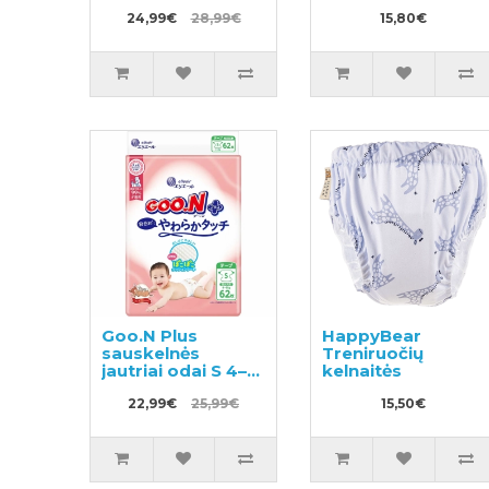
ropinėti PM 5–
sauskelnės
10kg 56vnt
24,99€
28,99€
plaukimui ir
15,80€
tualeto mokymui
S 8-11kg
Goo.N Plus
HappyBear
sauskelnės
Treniruočių
jautriai odai S 4–8
kelnaitės
kg 62vnt
22,99€
25,99€
15,50€