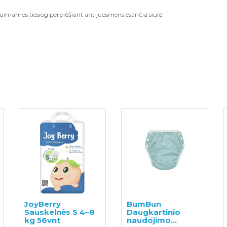
uimamos tiesiog perplėšiant ant juosmens esančią siūlę.
JoyBerry
BumBun
Sauskelnės S 4–8
Daugkartinio
kg 56vnt
naudojimo