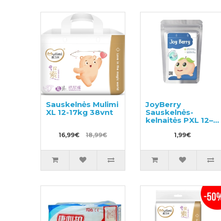
Sauskelnės Mulimi
JoyBerry
XL 12-17kg 38vnt
Sauskelnės-
kelnaitės PXL 12–
17kg pavyzdys
16,99€
18,99€
3vnt
1,99€