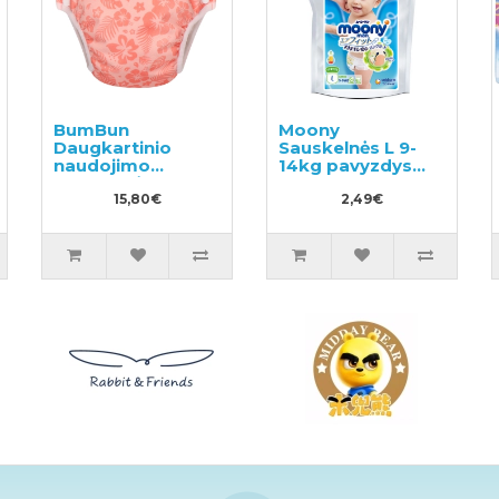
BumBun
Moony
Daugkartinio
Sauskelnės L 9-
naudojimo
14kg pavyzdys
sauskelnės
3vnt
plaukimui ir
15,80€
2,49€
tualeto mokymui
M 11-15kg