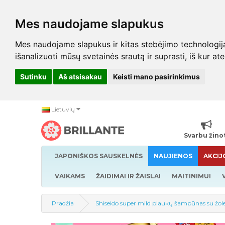
Mes naudojame slapukus
Mes naudojame slapukus ir kitas stebėjimo technologijas,
išanalizuoti mūsų svetainės srautą ir suprasti, iš kur at
Sutinku
Aš atsisakau
Keisti mano pasirinkimus
Lietuvių
Svarbu žino
JAPONIŠKOS SAUSKELNĖS
NAUJIENOS
AKCIJ
VAIKAMS
ŽAIDIMAI IR ŽAISLAI
MAITINIMUI
Pradžia
Shiseido super mild plaukų šampūnas su žo