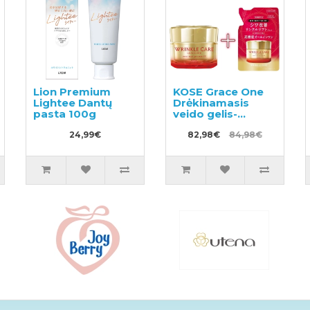
Lion Premium
KOSE Grace One
Lightee Dantų
Drėkinamasis
pasta 100g
veido gelis-
kremas nuo
24,99€
raukšlių 100g +
82,98€
84,98€
užpildas 90g