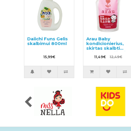
Daiichi Funs Gelis
Arau Baby
skalbimui 800ml
kondicionierius,
skirtas skalbti
vaikų drabužius ir
15,99€
kitus skalbinius,
11,49€
12,49€
papildymas
440ml