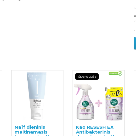
K
Išparduota
Naïf dieninis
Kao RESESH EX
maitinamasis
Antibakterinis