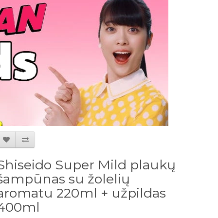
Shiseido Super Mild plaukų
šampūnas su žolelių
aromatu 220ml + užpildas
400ml