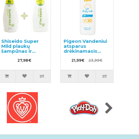
Shiseido Super
Pigeon Vandeniui
Mild plaukų
atsparus
šampūnas ir
drėkinamasis
kondicionierius su
pienelis nuo
žolelių aromatu
27,98€
saulės SPF20 45g
21,99€
23,99€
220ml