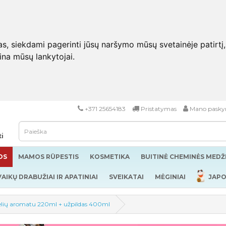
 siekdami pagerinti jūsų naršymo mūsų svetainėje patirtį, pa
eina mūsų lankytojai.
+371 25654183
Pristatymas
Mano pasky
ti
OS
MAMOS RŪPESTIS
KOSMETIKA
BUITINĖ CHEMINĖS MED
VAIKŲ DRABUŽIAI IR APATINIAI
SVEIKATAI
MĖGINIAI
JAPO
lelių aromatu 220ml + užpildas 400ml