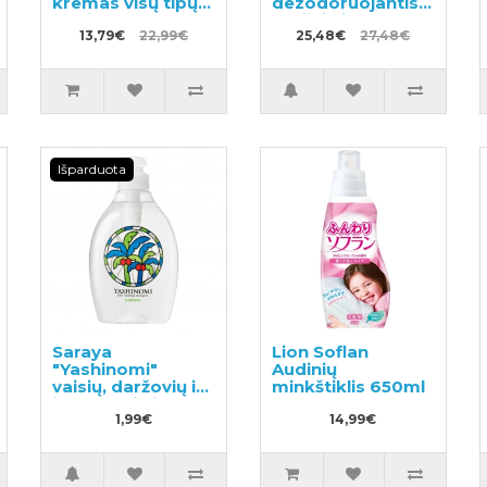
kremas visų tipų
dezodoruojantis
odai 50ml
purškiklis
13,79€
22,99€
drabužiams ir
25,48€
27,48€
skalbiniams,
muilo kvapas
370ml + užpildas
320ml
Išparduota
Saraya
Lion Soflan
"Yashinomi"
Audinių
vaisių, daržovių ir
minkštiklis 650ml
indų ploviklis,
pavyzdys 50ml
1,99€
14,99€