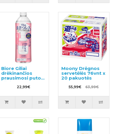
Biore Giliai
Moony Drėgnos
drėkinančios
servetėlės 76vnt x
prausimosi putos
20 pakuotės
užpildas 340ml
22,99€
55,99€
63,99€