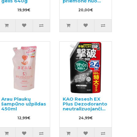
gelis 640g
priemonė nuo
uodų kūdikiams
19,99€
100ml
20,00€
Arau Plaukų
KAO Resesh EX
šampūno užpildas
Plus Dezodoranto
450ml
neutralizuojančio
nemalonų kvapą
12,99€
sportiniams ir
24,99€
darbo drabužiams
užpildas 680ml