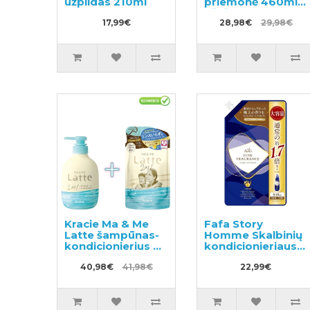
užpildas 210ml
priemonė 460ml +
užpildas 360ml
17,99€
28,98€
29,98€
Kracie Ma & Me
Fafa Story
Latte šampūnas-
Homme Skalbinių
kondicionierius 2
kondicionieriaus
in 1 490ml
užpildas 840ml
+papildymas
40,98€
41,98€
22,99€
360ml