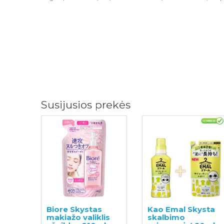
Susijusios prekės
Biore Skystas
Kao Emal Skysta
makiažo valiklis
skalbimo