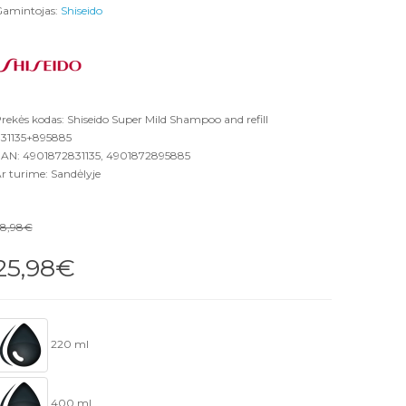
amintojas:
Shiseido
rekės kodas: Shiseido Super Mild Shampoo and refill
31135+895885
AN: 4901872831135, 4901872895885
r turime: Sandėlyje
8,98€
25,98€
220 ml
400 ml.