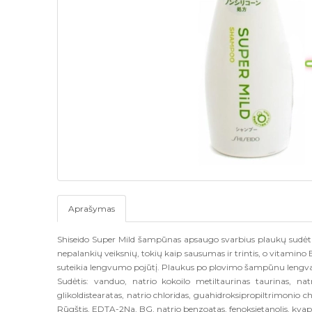
Aprašymas
Shiseido Super Mild šampūnas apsaugo svarbius plaukų sudė
nepalankių veiksnių, tokių kaip sausumas ir trintis, o vitamino 
suteikia lengvumo pojūtį. Plaukus po plovimo šampūnu lengva
Sudėtis: vanduo, natrio kokoilo metiltaurinas taurinas, nat
glikoldistearatas, natrio chloridas, guahidroksipropiltrimonio ch
Rūgštis, EDTA-2Na, BG, natrio benzoatas, fenoksietanolis, kvap