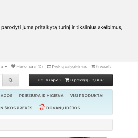
rodyti jums pritaikytą turinį ir tikslinius skelbimus,
ra
Mano norai (0)
Prekių palyginimas
Krepšelis
0.00 apie 21 |
0 prekė(s) - 0,00€
ŽIAGOS
PRIEŽIŪRA IR HIGIENA
VISI PRODUKTAI
NIŠKOS PREKĖS
DOVANŲ IDĖJOS