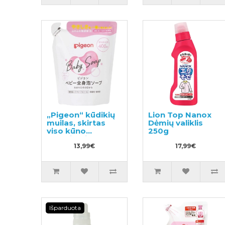
„Pigeon“ kūdikių
Lion Top Nanox
muilas, skirtas
Dėmių valiklis
viso kūno
250g
prausimui, Flower
užpildas 400ml
13,99€
17,99€
Išparduota