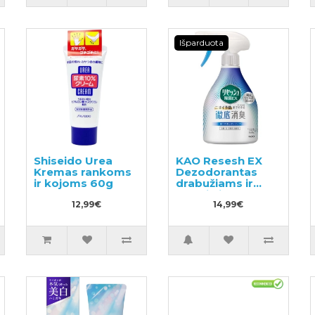
Išparduota
Shiseido Urea
KAO Resesh EX
Kremas rankoms
Dezodorantas
ir kojoms 60g
drabužiams ir
tekstilei 370ml
12,99€
14,99€