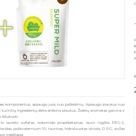
G
P
8
E
A
2
ties komponentus, apsaugo juos nuo pažeidimų. Apsaugo plaukus nuo
E turinčių ingredientų dėka drėkina plaukus. Žolelių aromatas gaivina ir
 iššukuoti.
rio laureto sulfatas, kokomido propilbetainas, lauro rūgštis PEG-2,
loridas, polikvaternium-10, taurinas, hidrolizuotas otriolis, D PG, avižas
ioji medžiaga.