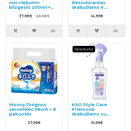
nuo riebumo
Dezodorantas
blizgesio 200ml +
drabužiams ir
užpildas 340ml
skalbiniams 350ml
37,98€
38,98€
14,99€
Išparduota
Moony Drėgnos
KAO Style Care
servetėlės 58vnt × 8
Priemonė
pakuotės
drabužiams su
lyginamuoju ir
27,99€
antistatiniu efektu
15,99€
200ml