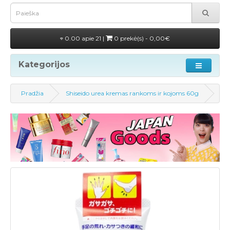
0.00 apie 21 |
0 prekė(s) - 0,00€
Kategorijos
Pradžia
Shiseido urea kremas rankoms ir kojoms 60g