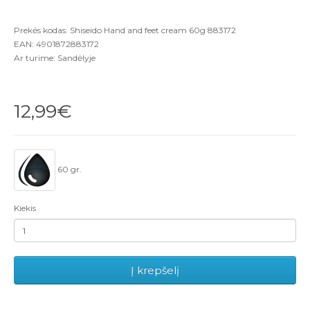
Prekės kodas: Shiseido Hand and feet cream 60g 883172
EAN: 4901872883172
Ar turime: Sandėlyje
12,99€
60 gr.
Kiekis
Į krepšelį