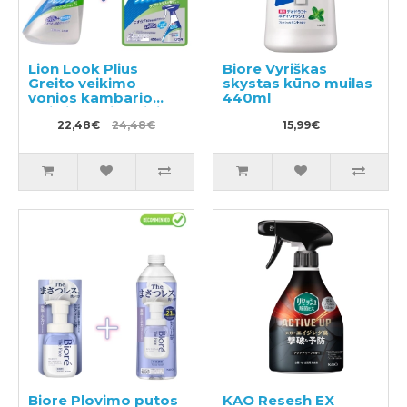
Lion Look Plius
Biore Vyriškas
Greito veikimo
skystas kūno muilas
vonios kambario
440ml
valiklis su citrusiniu
kvapu 500ml +
22,48€
24,48€
15,99€
užpildas 450ml
Biore Plovimo putos
KAO Resesh EX