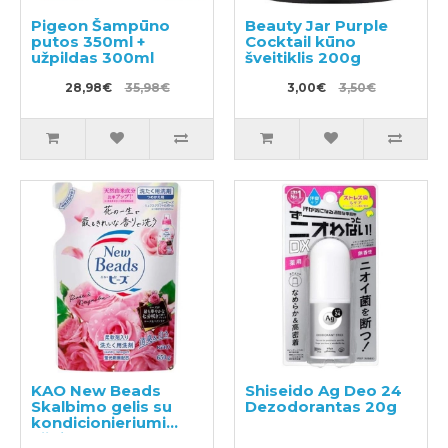
Pigeon Šampūno
Beauty Jar Purple
putos 350ml +
Cocktail kūno
užpildas 300ml
šveitiklis 200g
28,98€
35,98€
3,00€
3,50€
KAO New Beads
Shiseido Ag Deo 24
Skalbimo gelis su
Dezodorantas 20g
kondicionieriumi
užpildas 650g