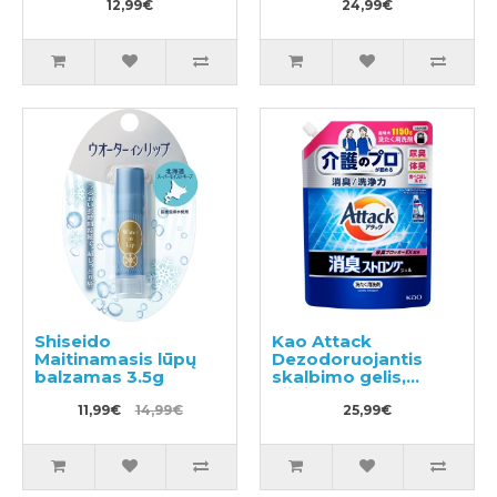
12,99€
24,99€
Shiseido
Kao Attack
Maitinamasis lūpų
Dezodoruojantis
balzamas 3.5g
skalbimo gelis,
užpildas 1150g
11,99€
14,99€
25,99€