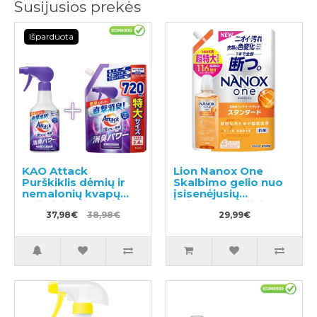
Susijusios prekės
Išparduota
KAO Attack
Lion Nanox One
Purškiklis dėmių ir
Skalbimo gelio nuo
nemalonių kvapų
įsisenėjusių
pašalinimui prieš
nešvarumų užpildas
skalbimą 300ml +
37,98€
38,98€
1160g
29,99€
užpildas 720ml