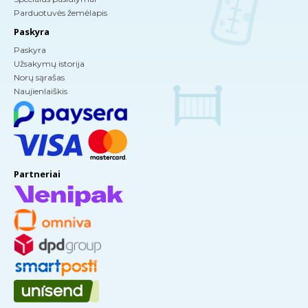
Parduotuvės žemėlapis
Paskyra
Paskyra
Užsakymų istorija
Norų sąrašas
Naujienlaiškis
Partneriai