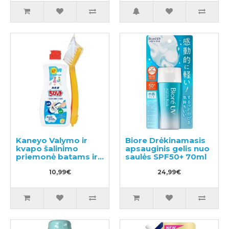
Kaneyo Valymo ir
Biore Drėkinamasis
kvapo šalinimo
apsauginis gelis nuo
priemonė batams ir
saulės SPF50+ 70ml
vidpadžiams su
šepetėliu 450g
10,99€
24,99€