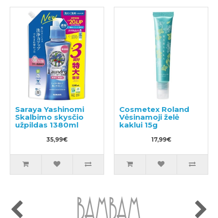
Saraya Yashinomi
Cosmetex Roland
Skalbimo skysčio
Vėsinamoji želė
užpildas 1380ml
kaklui 15g
35,99€
17,99€