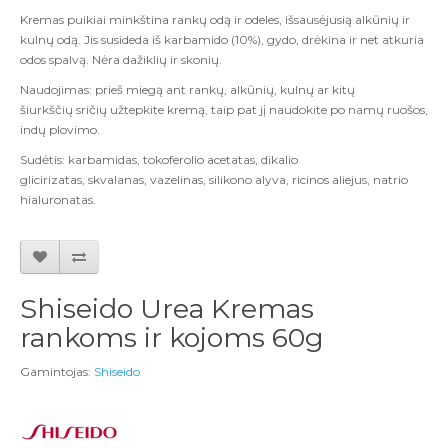
Kremas puikiai mink
š
tina rankų odą ir odeles
, išsausėjusi
ą
alk
ū
ni
ų
ir
kulnų od
ą.
Jis susideda i
š
karbamido (10%), gydo, dr
ė
kina ir net atkuria
odos spalv
ą.
N
ė
ra da
ž
ikli
ų
ir skoni
ų.
Naudojimas:
prie
š miegą
ant rank
ų,
alk
ū
ni
ų,
kuln
ų
ar kit
ų
š
iurk
ščių
sri
č
i
ų
u
žtepkite kremą, taip pat jį naudokite
po nam
ų
ruo
š
os
,
indų
plovimo
.
Sud
ė
tis
:
karbamidas
,
tokoferolio acetatas
,
dikalio
glicirizatas
,
skvalanas
,
vazelinas
,
silikono alyva
,
ricinos aliejus
,
natrio
hialuronatas
.
Shiseido Urea Kremas
rankoms ir kojoms 60g
Gamintojas:
Shiseido