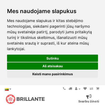
Mes naudojame slapukus
Mes naudojame slapukus ir kitas stebėjimo
technologijas, siekdami pagerinti jūsų naršymo
mūsų svetainėje patirtį, parodyti jums pritaikytą
turinį ir tikslinius skelbimus, išanalizuoti mūsų
svetainės srautą ir suprasti, iš kur ateina mūsų
lankytojai.
Sutinku
Aš atsisakau
Keisti mano pasirinkimus
Svarbu žinoti