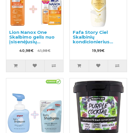
Lion Nanox One
Fafa Story Ciel
Skalbimo gelis nuo
Skalbinių
įsisenėjusių
kondicionierius
nešvarumų 640g +
600ml
užpildas 820g
40,98€
41,98€
19,99€