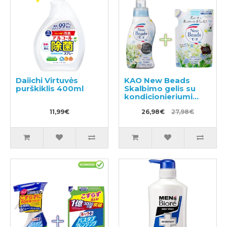
Daiichi Virtuvės
KAO New Beads
purškiklis 400ml
Skalbimo gelis su
kondicionieriumi
740g + užpildas 650g
11,99€
26,98€
27,98€