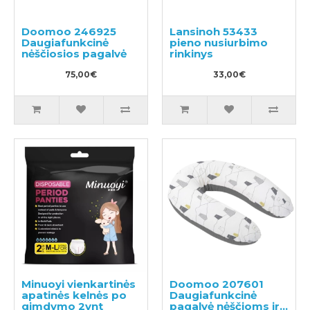
Doomoo 246925
Lansinoh 53433
Daugiafunkcinė
pieno nusiurbimo
nėščiosios pagalvė
rinkinys
75,00€
33,00€
Minuoyi vienkartinės
Doomoo 207601
apatinės kelnės po
Daugiafunkcinė
gimdymo 2vnt
pagalvė nėščioms ir