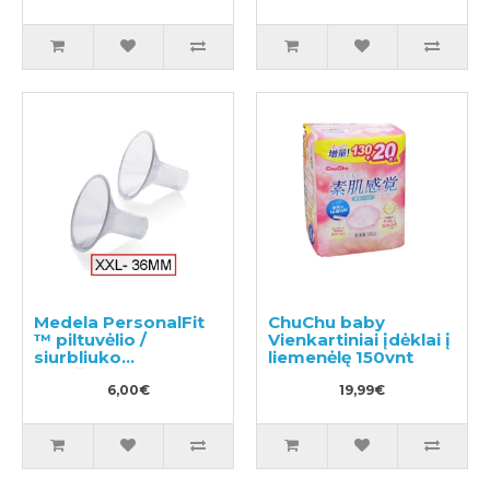
Medela PersonalFit
ChuChu baby
™ piltuvėlio /
Vienkartiniai įdėklai į
siurbliuko
liemenėlę 150vnt
purkštukas, XXL
dydis (36mm)
6,00€
19,99€