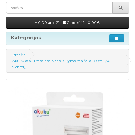
0.00 apie 21 |
0 prekė(s) - 0,00€
Kategorijos
Pradžia
Akuku a0011 motinos pieno laikymo maišeliai 150ml (30
vienetų)