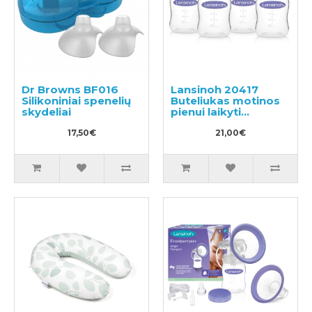
Dr Browns BF016
Lansinoh 20417
Silikoniniai spenelių
Buteliukas motinos
skydeliai
pienui laikyti
4x160ml
17,50€
21,00€