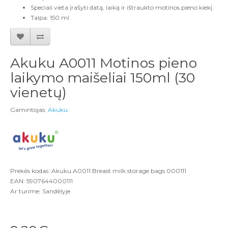
Speciali vieta įrašyti datą, laiką ir ištraukto motinos pieno kiekį.
Talpa: 150 ml
Akuku A0011 Motinos pieno
laikymo maišeliai 150ml (30
vienetų)
Gamintojas:
Akuku
Prekės kodas: Akuku A0011 Breast milk storage bags 000111
EAN: 5907644000111
Ar turime: Sandėlyje