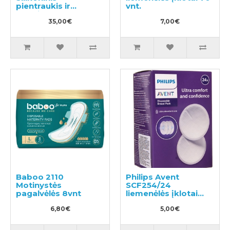
pientraukis ir
vnt.
buteliukas 150ml
35,00€
7,00€
Baboo 2110
Philips Avent
Motinystės
SCF254/24
pagalvėlės 8vnt
liemenėlės įklotai
24vnt
6,80€
5,00€