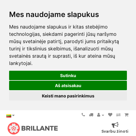
Mes naudojame slapukus
Mes naudojame slapukus ir kitas stebėjimo
technologijas, siekdami pagerinti jūsų naršymo
mūsų svetainėje patirtį, parodyti jums pritaikytą
turinį ir tikslinius skelbimus, išanalizuoti mūsų
svetainės srautą ir suprasti, iš kur ateina mūsų
lankytojai.
Sutinku
Aš atsisakau
Keisti mano pasirinkimus
Svarbu žinoti