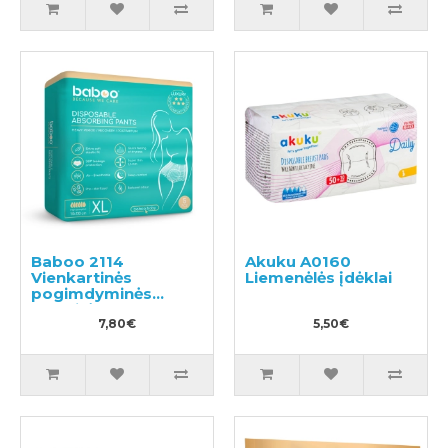
Baboo 2114
Akuku A0160
Vienkartinės
Liemenėlės įdėklai
pogimdyminės
kelnaitės XL 5vnt
7,80€
5,50€