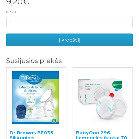
9,20€
Kiekis
Į krepšelį
Susijusios prekės
Dr.Browns BF035
BabyOno 296
Silikoninis
liemenėlės įklotai 70