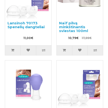
Lansinoh 70173
Naïf pilvą
Spenelių dangteliai
minkštinantis
sviestas 100ml
11,00€
10,79€
17,99€