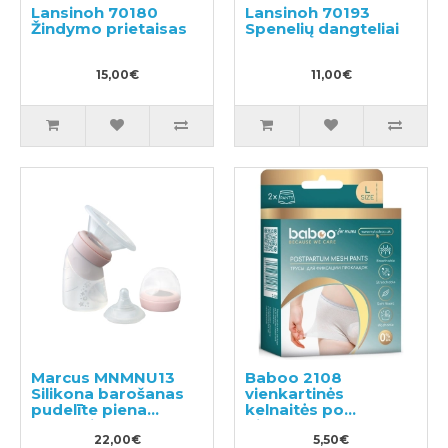
Lansinoh 70180
Lansinoh 70193
Žindymo prietaisas
Spenelių dangteliai
15,00€
11,00€
Marcus MNMNU13
Baboo 2108
Silikona barošanas
vienkartinės
pudelīte piena
kelnaitės po
pumpītis
gimdymo (L)
22,00€
5,50€