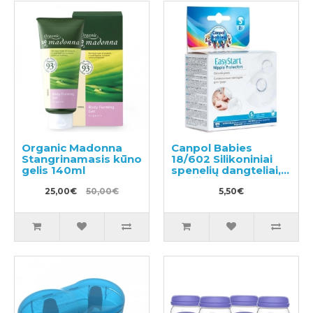
Organic Madonna
Canpol Babies
Stangrinamasis kūno
18/602 Silikoniniai
gelis 140ml
spenelių dangteliai, S
dydžio
25,00€
50,00€
5,50€