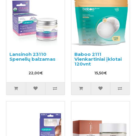
Lansinoh 23110
Baboo 2111
Spenelių balzamas
Vienkartiniai įklotai
120vnt
22,00€
15,50€