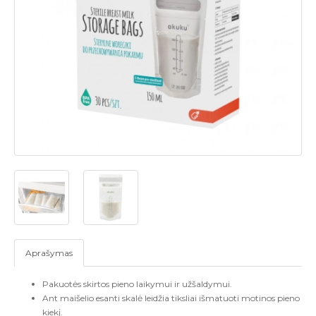
Aprašymas
Pakuotės skirtos pieno laikymui ir užšaldymui.
Ant maišelio esan
ti skalė
leidžia tiksliai išmatuoti motinos pien
o
kiekį
.