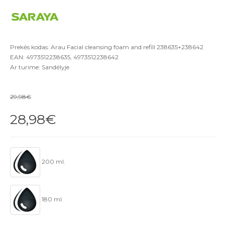
Prekės kodas: Arau Facial cleansing foam and refill 238635+238642
EAN: 4973512238635, 4973512238642
Ar turime: Sandėlyje
29,98€
28,98€
200 ml.
180 ml.