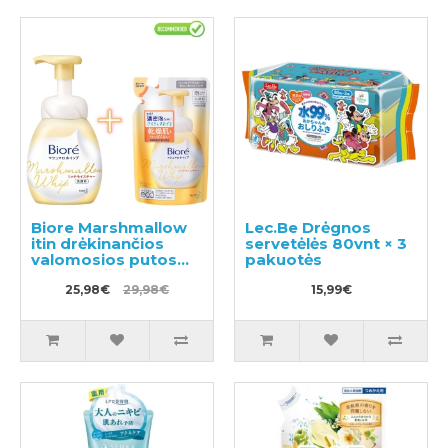
Biore Marshmallow
Lec.Be Drėgnos
itin drėkinančios
servetėlės 80vnt × 3
valomosios putos
pakuotės
150ml + užpildas
130ml
25,98€
29,98€
15,99€