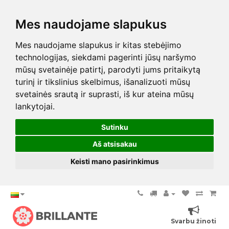
Mes naudojame slapukus
Mes naudojame slapukus ir kitas stebėjimo
technologijas, siekdami pagerinti jūsų naršymo
mūsų svetainėje patirtį, parodyti jums pritaikytą
turinį ir tikslinius skelbimus, išanalizuoti mūsų
svetainės srautą ir suprasti, iš kur ateina mūsų
lankytojai.
Sutinku
Aš atsisakau
Keisti mano pasirinkimus
Svarbu žinoti