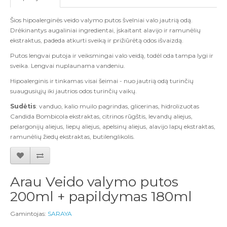
Šios hipoalerginės veido valymo putos švelniai valo jautrią odą.
Drėkinantys augaliniai ingredientai, įskaitant alavijo ir ramunėlių
ekstraktus, padeda atkurti sveiką ir prižiūrėtą odos išvaizdą.
Putos lengvai putoja ir veiksmingai valo veidą, todėl oda tampa lygi ir
sveika. Lengvai nuplaunama vandeniu.
Hipoalerginis ir tinkamas visai šeimai - nuo jautrią odą turinčių
suaugusiųjų iki jautrios odos turinčių vaikų.
Sudėtis
: vanduo, kalio muilo pagrindas, glicerinas, hidrolizuotas
Candida Bombicola ekstraktas, citrinos rūgštis, levandų aliejus,
pelargonijų aliejus, liepų aliejus, apelsinų aliejus, alavijo lapų ekstraktas,
ramunėlių žiedų ekstraktas, butilenglikolis.
Arau Veido valymo putos
200ml + papildymas 180ml
Gamintojas:
SARAYA