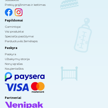
Prekių grąžinimas ir keitimas
Papildomai
Gamintojai
Visi produktai
Specialūs pasiūlymai
Parduotuvės žemėlapis
Paskyra
Paskyra
Užsakymų istorija
Norų sąrašas
Naujienlaiškis
Partneriai