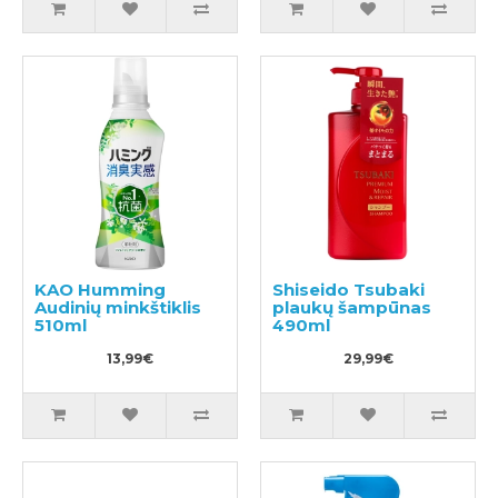
KAO Humming
Shiseido Tsubaki
Audinių minkštiklis
plaukų šampūnas
510ml
490ml
13,99€
29,99€