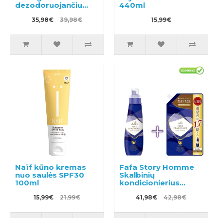
dezodoruojančiu
440ml
efektu 600ml +
užpildas 400ml
35,98€
39,98€
15,99€
Naïf kūno kremas
Fafa Story Homme
nuo saulės SPF30
Skalbinių
100ml
kondicionierius
600ml + užpildas
15,99€
21,99€
840ml
41,98€
42,98€