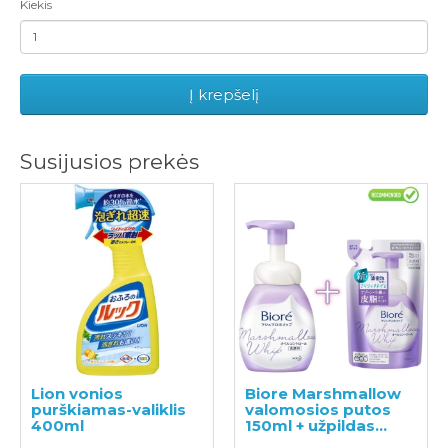
Kiekis
Į krepšelį
Susijusios prekės
Lion vonios
Biore Marshmallow
purškiamas-valiklis
valomosios putos
400ml
150ml + užpildas
130ml