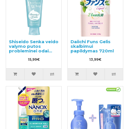
Shiseido Senka veido
Daiichi Funs Gelis
valymo putos
skalbimui
probleminei odai
papildymas 720ml
120g
15,99€
13,99€