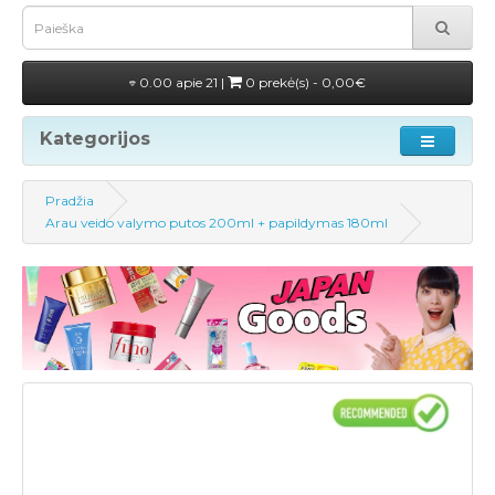
0.00 apie 21 |
0 prekė(s) - 0,00€
Kategorijos
Pradžia
Arau veido valymo putos 200ml + papildymas 180ml