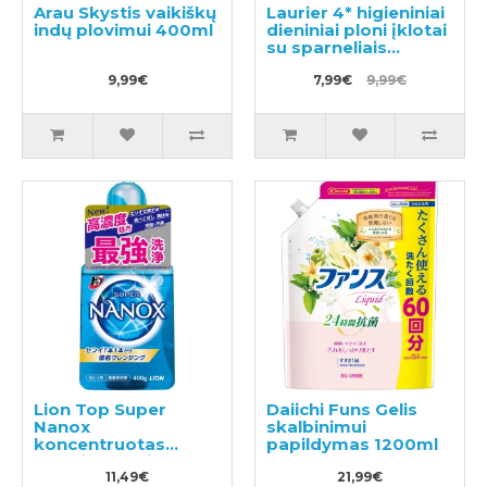
Arau Skystis vaikiškų
Laurier 4* higieniniai
indų plovimui 400ml
dieniniai ploni įklotai
su sparneliais
20.5cm 28vnt
9,99€
7,99€
9,99€
Lion Top Super
Daiichi Funs Gelis
Nanox
skalbinimui
koncentruotas
papildymas 1200ml
skalbimo gelis 400g
11,49€
21,99€