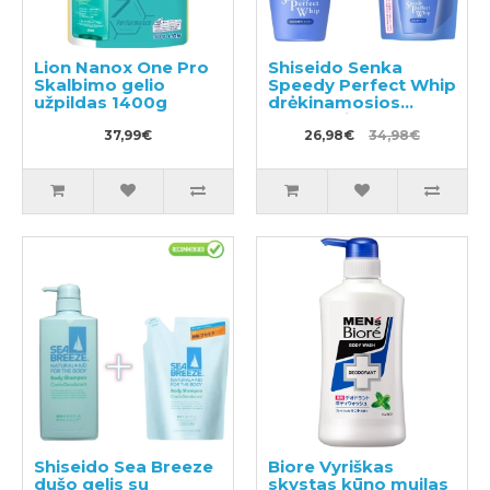
Lion Nanox One Pro
Shiseido Senka
Skalbimo gelio
Speedy Perfect Whip
užpildas 1400g
drėkinamosios
valomosios putos su
37,99€
hialurono rūgštimi
26,98€
34,98€
150ml + užpildas
130ml
Shiseido Sea Breeze
Biore Vyriškas
dušo gelis su
skystas kūno muilas