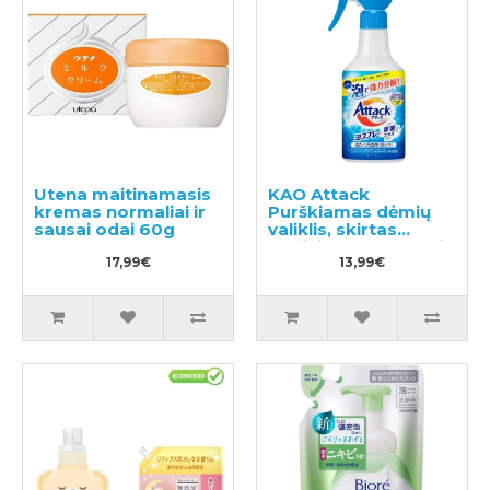
Utena maitinamasis
KAO Attack
kremas normaliai ir
Purškiamas dėmių
sausai odai 60g
valiklis, skirtas
audiniams apdoroti
17,99€
prieš skalbimą
13,99€
300ml