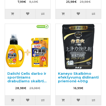
7,99€
9,49€
25,98€
29,98€
Daiichi Gelis darbo ir
Kaneyo Skalbimo
sportiniams
efektyvumą didinanti
drabužiams skalbti
priemonė 400g
800ml + užpildymui
720ml
28,98€
29,98€
16,99€