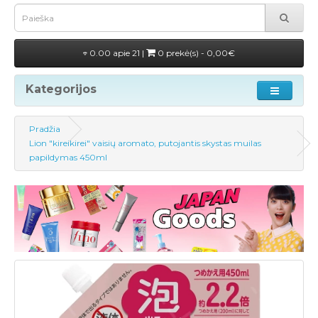
0.00 apie 21 |
0 prekė(s) - 0,00€
Kategorijos
Pradžia
Lion "kireikirei" vaisių aromato, putojantis skystas muilas
papildymas 450ml