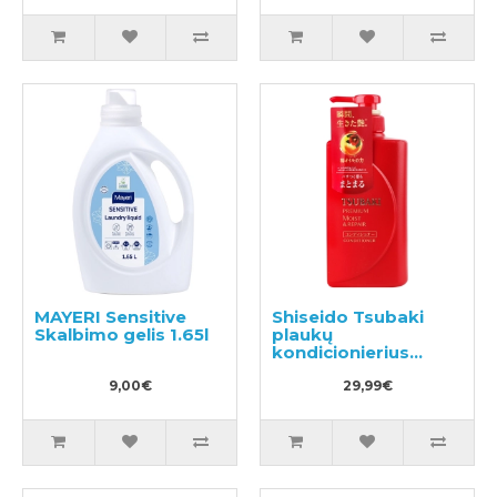
MAYERI Sensitive
Shiseido Tsubaki
Skalbimo gelis 1.65l
plaukų
kondicionierius
490ml
9,00€
29,99€