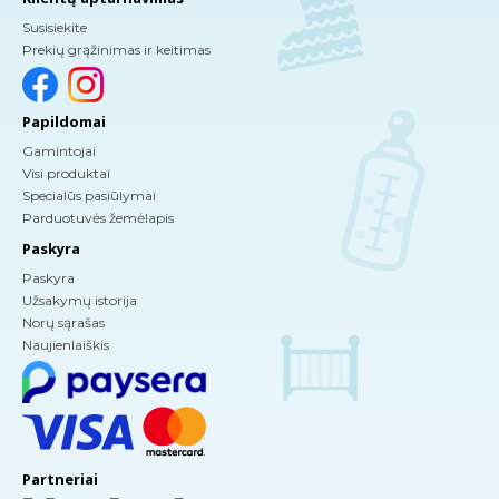
Susisiekite
Prekių grąžinimas ir keitimas
Papildomai
Gamintojai
Visi produktai
Specialūs pasiūlymai
Parduotuvės žemėlapis
Paskyra
Paskyra
Užsakymų istorija
Norų sąrašas
Naujienlaiškis
Partneriai