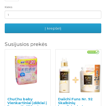
Kiekis
Į krepšelį
Susijusios prekės
ChuChu baby
Daiichi Funs Nr. 92
Vienkartiniai įdėklai į
Skalbinių