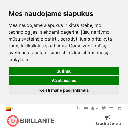
Mes naudojame slapukus
Mes naudojame slapukus ir kitas stebėjimo
technologijas, siekdami pagerinti jūsų naršymo
mūsų svetainėje patirtį, parodyti jums pritaikytą
turinį ir tikslinius skelbimus, išanalizuoti mūsų
svetainės srautą ir suprasti, iš kur ateina mūsų
lankytojai.
Sutinku
Aš atsisakau
Keisti mano pasirinkimus
Svarbu žinoti