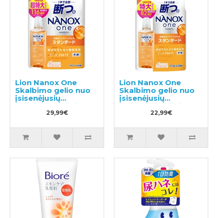
Lion Nanox One
Lion Nanox One
Skalbimo gelio nuo
Skalbimo gelio nuo
įsisenėjusių
įsisenėjusių
nešvarumų užpildas
nešvarumų užpildas
1160g
29,99€
820g
22,99€