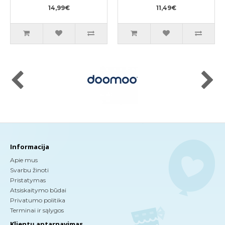
740g
skalbimo gelis 400g
14,99€
11,49€
Informacija
Apie mus
Svarbu žinoti
Pristatymas
Atsiskaitymo būdai
Privatumo politika
Terminai ir sąlygos
Klientų aptarnavimas