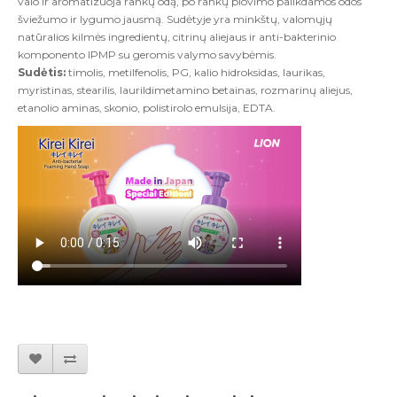
valo ir aromatizuoja rankų odą, po rankų plovimo palikdamos odos
šviežumo ir lygumo jausmą. Sudėtyje yra minkštų, valomųjų
natūralios kilmės ingredientų, citrinų aliejaus ir anti-bakterinio
komponento IPMP su geromis valymo savybėmis.
Sudėtis:
timolis, metilfenolis, PG, kalio hidroksidas, laurikas,
myristinas, stearilis, laurildimetamino betainas, rozmarinų aliejus,
etanolio aminas, skonio, polistirolo emulsija, EDTA.