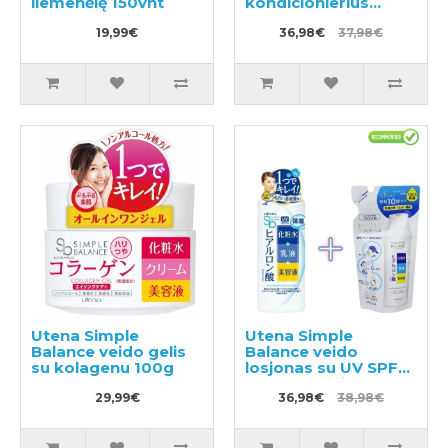
liemenėlę 150vnt
kondicionierius
600ml + papildymas
19,99€
1200ml
36,98€
37,98€
Utena Simple
Utena Simple
Balance veido gelis
Balance veido
su kolagenu 100g
losjonas su UV SPF5
220ml + užpildu
29,99€
200ml
36,98€
38,98€