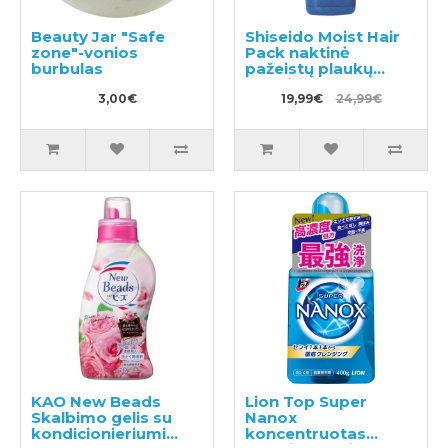
Beauty Jar "Safe
Shiseido Moist Hair
zone"-vonios
Pack naktinė
burbulas
pažeistų plaukų
kaukė 120g
3,00€
19,99€
24,99€
KAO New Beads
Lion Top Super
Skalbimo gelis su
Nanox
kondicionieriumi
koncentruotas