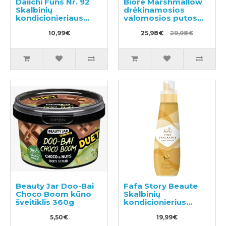
Daiichi Funs Nr. 92
Biore Marshmallow
Skalbinių
drėkinamosios
kondicionieriaus
valomosios putos
papildymas 480ml
150ml + užpildas
10,99€
130ml
25,98€
29,98€
Beauty Jar Doo-Bai
Fafa Story Beaute
Choco Boom kūno
Skalbinių
šveitiklis 360g
kondicionierius
600ml
5,50€
19,99€