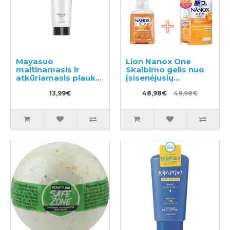
Mayasuo
Lion Nanox One
maitinamasis ir
Skalbimo gelis nuo
atkūriamasis plaukų
įsisenėjusių
kondicionierius
nešvarumų 380g +
250ml
13,99€
užpildas 1530g
48,98€
49,98€