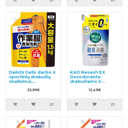
Daiichi Gelis darbo ir
KAO Resesh EX
sportinių drabužių
Dezodoranto
skalbimui,
drabužiams ir
užpildymui 1.5kg
tekstilei užpildas
25,99€
320ml
12,49€