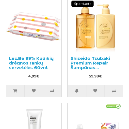
Išparduota
Lec.Be 99% Kūdikių
Shiseido Tsubaki
drėgnos rankų
Premium Repair
servetėlės 60vnt
Šampūnas
490ml+plaukų
4,99€
kondicionierius
59,98€
490ml