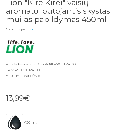
Lion "KireiKirei" vaisių
aromato, putojantis skystas
muilas papildymas 450ml
Gamintojas:
Lion
Prekės kodas: KireiKirei Refill 450ml 241010
EAN: 4903301241010
Ar turime: Sandėlyje
13,99€
450 ml.