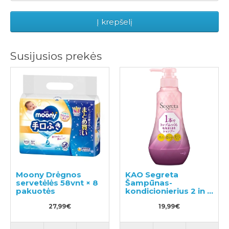
Į krepšelį
Susijusios prekės
Moony Drėgnos
KAO Segreta
servetėlės 58vnt × 8
Šampūnas-
pakuotės
kondicionierius 2 in 1
360ml
27,99€
19,99€