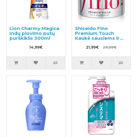
Lion Charmy Magica
Shiseido Fino
Indų plovimo putų
Premium Touch
purškiklis 300ml
Kaukė sausiems ir
pažeistiems
14,99€
plaukams 230g
21,99€
29,99€