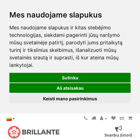
Mes naudojame slapukus
Mes naudojame slapukus ir kitas stebėjimo
technologijas, siekdami pagerinti jūsų naršymo
mūsų svetainėje patirtį, parodyti jums pritaikytą
turinį ir tikslinius skelbimus, išanalizuoti mūsų
svetainės srautą ir suprasti, iš kur ateina mūsų
lankytojai.
Sutinku
Aš atsisakau
Keisti mano pasirinkimus
Svarbu žinoti