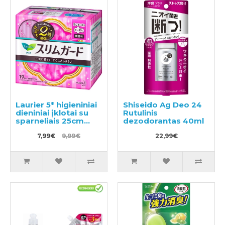
Laurier 5* higieniniai
Shiseido Ag Deo 24
dieniniai įklotai su
Rutulinis
sparneliais 25cm
dezodorantas 40ml
19vnt
7,99€
9,99€
22,99€