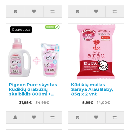
užpildas 720ml
Išparduota
Pigeon Pure skystas
Kūdikių muilas
kūdikių drabužių
Saraya Arau Baby,
skalbiklis 800ml +
85g x 2 vnt
užpildas 720ml
31,98€
34,98€
8,99€
14,00€