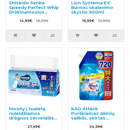
Shiseido Senka
Lion Systema EX
Speedy Perfect Whip
Burnos skalavimo
Drėkinamosios
skystis 900ml
valomosios putos su
hialurono rūgštimi
14,99€
18,99€
16,99€
19,99€
150ml
Moony į tualetą
KAO Attack
nuleidžiamos
Purškiamas dėmių
drėgnos servetėlės
valiklis, skirtas
54 vnt. × 8 pakuotės
audiniams apdoroti
27,99€
prieš skalbimą
24,99€