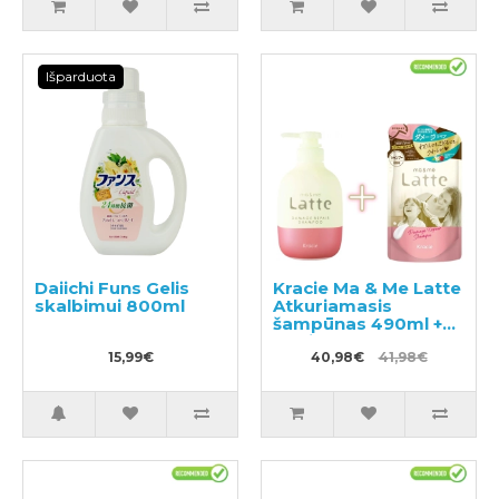
Išparduota
Daiichi Funs Gelis
Kracie Ma & Me Latte
skalbimui 800ml
Atkuriamasis
šampūnas 490ml +
papildymas 360ml
15,99€
40,98€
41,98€