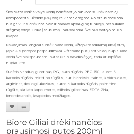
Šios putos leidžia valyti veidą neliečiant jo rankomis! Drėkinamieji
komponentai užpildo jūsų odą reikiama drėgme. Po prausimosi oda
bus gaivi ir sudrėkinta. Valo ir palaiko apsauginę funkciją, nes sulaiko
drėgmę odoje. Tinka į sausumą linkusiai odai. Švelnus baltojo muilo
kvapas.
Naudojimas: lengvai sudrėkinkite veidą, užtepkite reikiamą kiekį putų
(apie 4-5 pompos paspaudimus). Užtepkite putų ant veido, nuplaukite
veidą švelniai spausdami putas (kaip paveikslėlyje), tada kruopščiai
nuplaukite.
Sudėtis: vanduo, glicerinas, PG, lauro rūgštis, PEG-150, laurot-6
karboksirūgštis, miristino rūgštis, laurilhidroksisultainas, k hidroksidas,
argininas, decilo gliukozidas, laurot-4 karboksirūgštis, palmitino
rūgštis, akrilato kopolimeras, etilheksilglicerinas, EDTA-2Na,
fenoksietanolis, kvapiosios medžiagos.
Biore Giliai drėkinančios
prausimosi putos 200ml