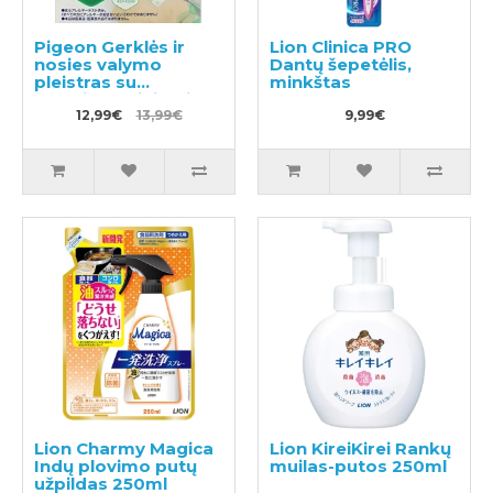
Pigeon Gerklės ir
Lion Clinica PRO
nosies valymo
Dantų šepetėlis,
pleistras su
minkštas
eukaliptų aliejumi,
skirtas vaikams nuo
12,99€
13,99€
9,99€
6 mėnesių 6 vnt
Lion Charmy Magica
Lion KireiKirei Rankų
Indų plovimo putų
muilas-putos 250ml
užpildas 250ml