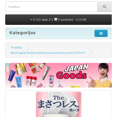
0.00 apie 21 |
0 prekė(s) - 0,00€
Kategorijos
Pradžia
Biore giliai drėkinančios prausimosi putos 200ml