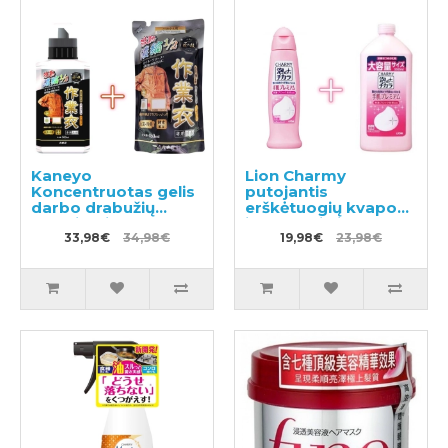
Kaneyo
Lion Charmy
Koncentruotas gelis
putojantis
darbo drabužių
erškėtuogių kvapo
skalbimui 500ml +
indų ploviklis 240ml
užpildas 450ml
33,98€
34,98€
+ užpildas 550ml
19,98€
23,98€