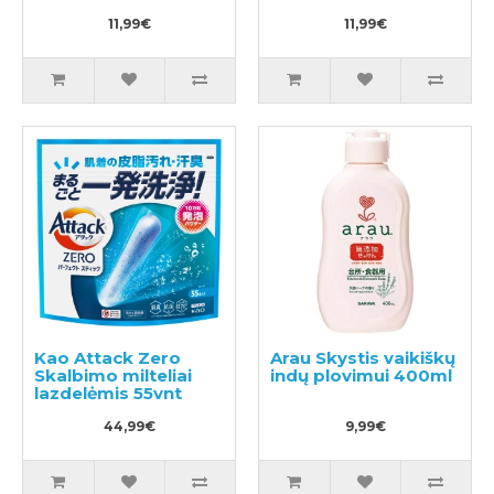
11,99€
11,99€
Kao Attack Zero
Arau Skystis vaikiškų
Skalbimo milteliai
indų plovimui 400ml
lazdelėmis 55vnt
44,99€
9,99€