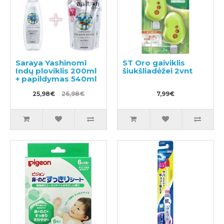
Saraya Yashinomi
ST Oro gaiviklis
Indų ploviklis 200ml
šiukšliadėžei 2vnt
+ papildymas 540ml
25,98€
26,98€
7,99€