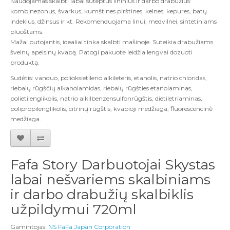
Naudojamas skalbti labai suteptus lininius ir darbo drabužius:
kombinezonus, švarkus, kumštines pirštines, kelnes, kepures, batų
indeklus, džinsus ir kt.
Rekomenduojama linui, medvilnei, sintetiniams
pluoštams.
Mažai putojantis, idealiai tinka skalbti mašinoje.
Suteikia drabužiams
švelnų apelsinų kvapą.
Patogi pakuotė leidžia lengvai dozuoti
produktą.
Sudėtis:
vanduo, polioksietileno alkileteris, etanolis, natrio chloridas,
riebalų rūgščių alkanolamidas, riebalų rūgšties etanolaminas,
polietilenglikolis, natrio alkilbenzensulfonrūgštis, dietiletriaminas,
polipropilenglikolis, citrinų rūgštis, kvapioji medžiaga, fluorescencinė
medžiaga.
Fafa Story Darbuotojai Skystas
labai nešvariems skalbiniams
ir darbo drabužių skalbiklis
užpildymui 720ml
Gamintojas:
NS FaFa Japan Corporation