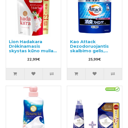
Lion Hadakara
Kao Attack
Drėkinamasis
Dezodoruojantis
skystas kūno muilas,
skalbimo gelis,
su gėlių aromatu,
užpildas 1150g
užpildas 800ml
22,99€
25,99€