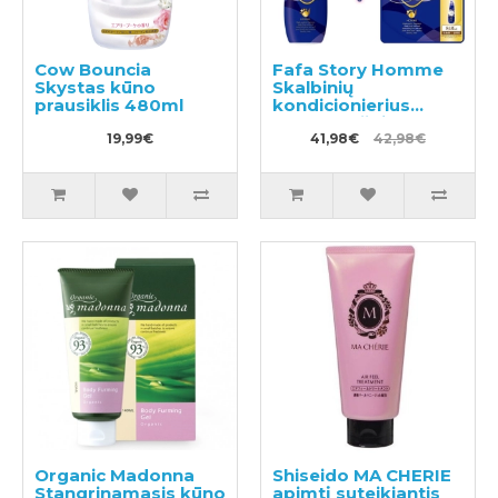
Cow Bouncia
Fafa Story Homme
Skystas kūno
Skalbinių
prausiklis 480ml
kondicionierius
600ml + užpildas
19,99€
840ml
41,98€
42,98€
Organic Madonna
Shiseido MA CHERIE
Stangrinamasis kūno
apimtį suteikiantis