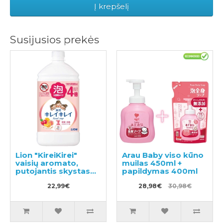
Į krepšelį
Susijusios prekės
Lion "KireiKirei"
Arau Baby viso kūno
vaisių aromato,
muilas 450ml +
putojantis skystas
papildymas 400ml
muilas papildymas
800ml
22,99€
28,98€
30,98€