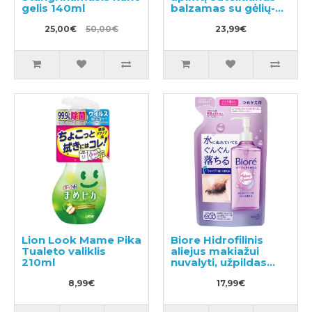
gelis 140ml
balzamas su gėlių-
vaisių aromatu 180g
25,00€
50,00€
23,99€
Lion Look Mame Pika
Biore Hidrofilinis
Tualeto valiklis
aliejus makiažui
210ml
nuvalyti, užpildas
210ml
8,99€
17,99€