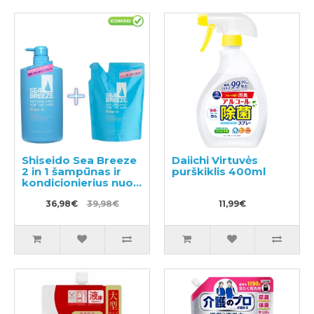
Shiseido Sea Breeze
Daiichi Virtuvės
2 in 1 šampūnas ir
purškiklis 400ml
kondicionierius nuo
pleiskanų su
mentoliu 600ml +
36,98€
39,98€
11,99€
užpildas 400ml