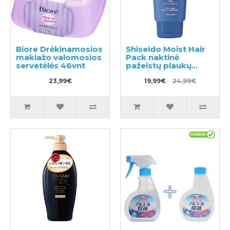
Biore Drėkinamosios
Shiseido Moist Hair
makiažo valomosios
Pack naktinė
servetėlės 46vnt
pažeistų plaukų
kaukė 120g
23,99€
19,99€
24,99€