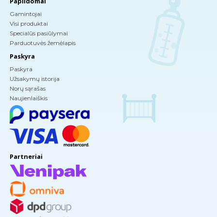
Papildomai
Gamintojai
Visi produktai
Specialūs pasiūlymai
Parduotuvės žemėlapis
Paskyra
Paskyra
Užsakymų istorija
Norų sąrašas
Naujienlaiškis
Partneriai