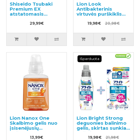
Shiseido Tsubaki
Lion Look
Premium EX
Antibakterinis
atstatomasis
virtuvės purškiklis
šampūnas
300ml + papildymas
pažeistiems
29,99€
300ml
19,98€
20,98€
plaukams 450ml
Išparduota
Lion Nanox One
Lion Bright Strong
Skalbimo gelis nuo
deguonies balinimo
įsisenėjusių
gelis, skirtas sunkiai
nešvarumų 380g
pašalinamoms
13,99€
dėmėms,
19,98€
21,98€