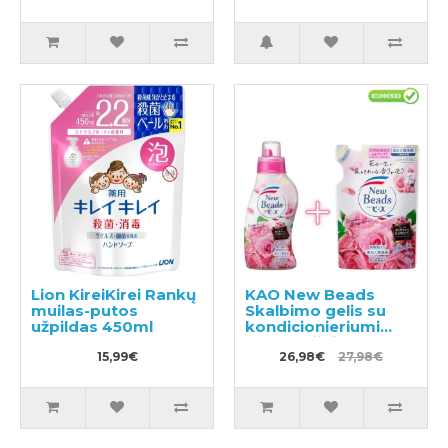
pasižymintis
antibakteriniu
poveikiu 510ml +
papildymas 480ml
Lion KireiKirei Rankų
KAO New Beads
muilas-putos
Skalbimo gelis su
užpildas 450ml
kondicionieriumi
740g + užpildas 650g
15,99€
26,98€
27,98€