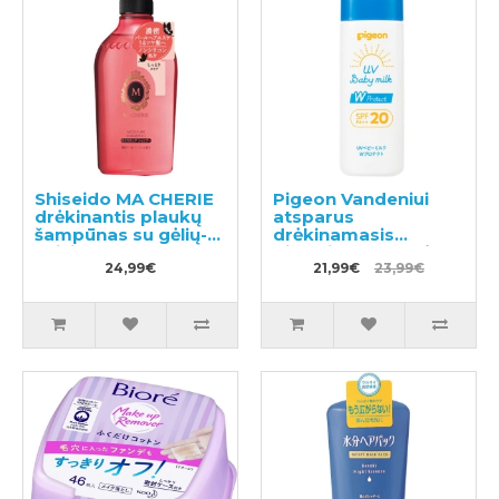
Shiseido MA CHERIE
Pigeon Vandeniui
drėkinantis plaukų
atsparus
šampūnas su gėlių-
drėkinamasis
vaisių kvapu 450ml
pienelis nuo saulės
24,99€
SPF20 45g
21,99€
23,99€