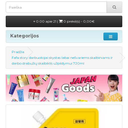
0.00 apie 21 |
0 prekė(s) - 0,00€
Kategorijos
Pradžia
Fafa story darbuotojai skystas labai nešvariems skalbiniams ir
darbo drabužių skalbiklis užpildymui 720ml