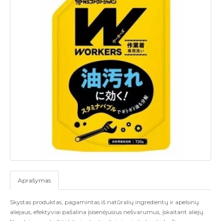
Aprašymas
Skystas produktas, pagamintas iš natūralių ingredientų ir apelsinų
aliejaus, efektyviai pašalina įsisenėjusius nešvarumus, įskaitant aliejų.