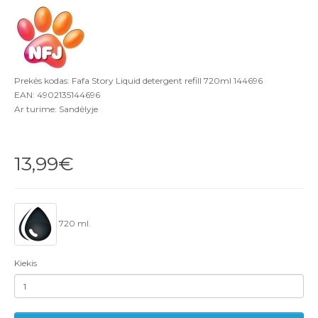
Prekės kodas: Fafa Story Liquid detergent refill 720ml 144696
EAN: 4902135144696
Ar turime: Sandėlyje
13,99€
720 ml.
Kiekis