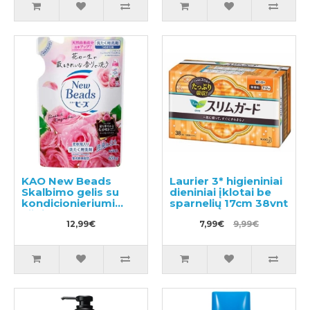
KAO New Beads
Laurier 3* higieniniai
Skalbimo gelis su
dieniniai įklotai be
kondicionieriumi
sparnelių 17cm 38vnt
užpildas 650g
12,99€
7,99€
9,99€