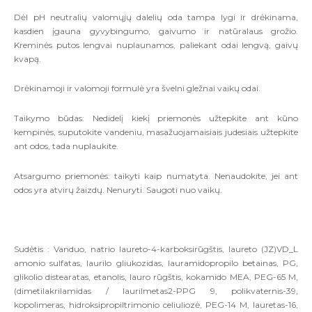
Dėl pH neutralių valomųjų dalelių oda tampa lygi ir drėkinama,
kasdien įgauna gyvybingumo, gaivumo ir natūralaus grožio.
Kreminės putos lengvai nuplaunamos, paliekant odai lengvą, gaivų
kvapą.
Drėkinamoji ir valomoji formulė yra švelni gležnai vaikų odai.
Taikymo būdas: Nedidelį kiekį priemonės užtepkite ant kūno
kempinės, suputokite vandeniu, masažuojamaisiais judesiais užtepkite
ant odos, tada nuplaukite.
Atsargumo priemonės: taikyti kaip numatyta. Nenaudokite, jei ant
odos yra atvirų žaizdų. Nenuryti. Saugoti nuo vaikų.
Sudėtis : Vanduo, natrio laureto-4-karboksirūgštis, laureto (JZ)VD_L
amonio sulfatas, laurilo gliukozidas, lauramidopropilo betainas, PG,
glikolio distearatas, etanolis, lauro rūgštis, kokamido MEA, PEG-65 M,
(dimetilakrilamidas / laurilmetas2-PPG 9, polikvaternis-39,
kopolimeras, hidroksipropiltrimonio celiuliozė, PEG-14 M, lauretas-16,