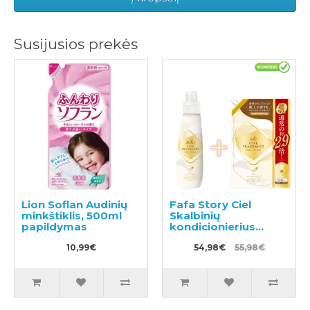
Susijusios prekės
Lion Soflan Audinių
Fafa Story Ciel
minkštiklis, 500ml
Skalbinių
papildymas
kondicionierius
600ml + užpildas
10,99€
1440ml
54,98€
55,98€