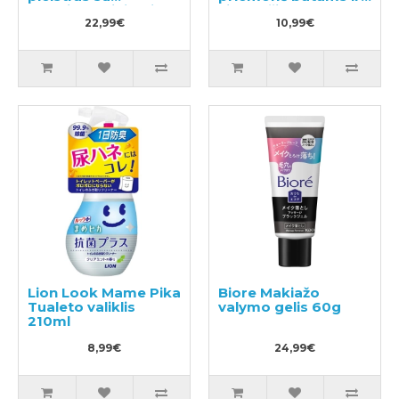
eukaliptų aliejumi,
vidpadžiams su
skirtas vaikams nuo
22,99€
šepetėliu 450g
10,99€
6 mėnesių 14 vnt
Lion Look Mame Pika
Biore Makiažo
Tualeto valiklis
valymo gelis 60g
210ml
8,99€
24,99€