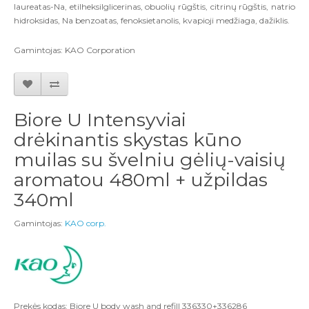
laureatas-Na, etilheksilglicerinas, obuolių rūgštis, citrinų rūgštis, natrio
hidroksidas, Na benzoatas, fenoksietanolis, kvapioji medžiaga, dažiklis.
Gamintojas: KAO Corporation
Biore U Intensyviai
drėkinantis skystas kūno
muilas su švelniu gėlių-vaisių
aromatou 480ml + užpildas
340ml
Gamintojas:
KAO corp.
Prekės kodas: Biore U body wash and refill 336330+336286