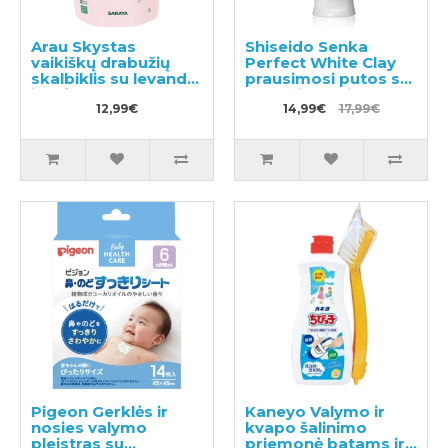
Arau Skystas
Shiseido Senka
vaikiškų drabužių
Perfect White Clay
skalbiklis su levandų
prausimosi putos su
ir mėtų ekstraktu,
baltuoju moliu 120g
papildymas 1000ml
12,99€
14,99€
17,99€
Pigeon Gerklės ir
Kaneyo Valymo ir
nosies valymo
kvapo šalinimo
pleistras su
priemonė batams ir