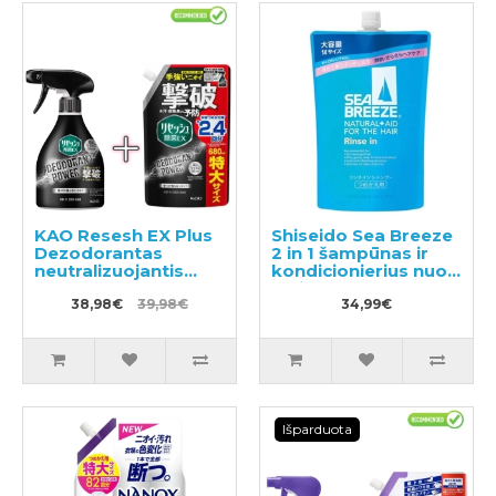
KAO Resesh EX Plus
Shiseido Sea Breeze
Dezodorantas
2 in 1 šampūnas ir
neutralizuojantis
kondicionierius nuo
nemalonų kvapą
pleiskanų su
sportiniams ir darbo
38,98€
39,98€
mentolio, užpildas
34,99€
drabužiams 360ml +
1000ml
užpildas 680ml
Išparduota