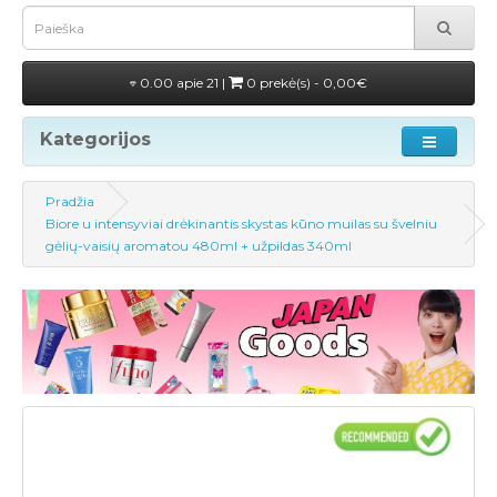
0.00 apie 21 |
0 prekė(s) - 0,00€
Kategorijos
Pradžia
Biore u intensyviai drėkinantis skystas kūno muilas su švelniu
gėlių-vaisių aromatou 480ml + užpildas 340ml