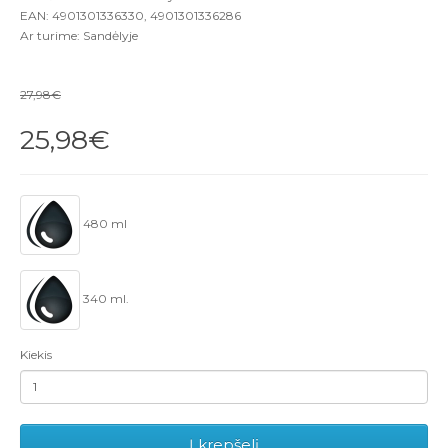
EAN: 4901301336330, 4901301336286
Ar turime: Sandėlyje
27,98€
25,98€
480 ml
340 ml.
Kiekis
Į krepšelį