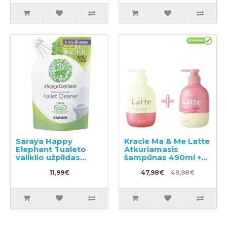
Saraya Happy
Kracie Ma & Me Latte
Elephant Tualeto
Atkuriamasis
valiklio užpildas
šampūnas 490ml +
350ml
kondicionierius 490g
11,99€
47,98€
49,98€