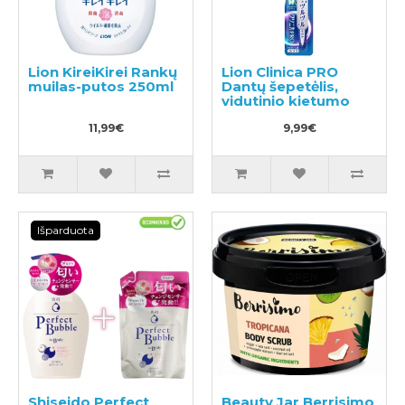
Lion KireiKirei Rankų
Lion Clinica PRO
muilas-putos 250ml
Dantų šepetėlis,
vidutinio kietumo
11,99€
9,99€
Išparduota
Shiseido Perfect
Beauty Jar Berrisimo