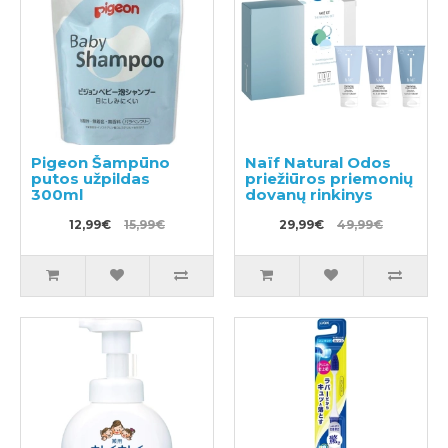
Pigeon Šampūno
Naïf Natural Odos
putos užpildas
priežiūros priemonių
300ml
dovanų rinkinys
12,99€
15,99€
29,99€
49,99€