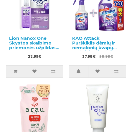
Lion Nanox One
KAO Attack
Skystos skalbimo
Purškiklis dėmių ir
priemonės užpildas
nemalonių kvapų
820g
pašalinimui prieš
22,99€
skalbimą 300ml +
37,98€
38,98€
užpildas 720ml