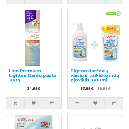
Lion Premium
Pigeon daržovių,
Lightee Dantų pasta
vaisių ir vaikiškų indų
100g
ploviklis, 800ml
dozatorius +
24,99€
papildymas 700ml
33,98€
39,98€