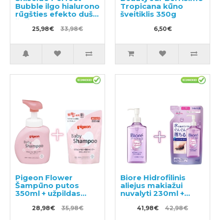
Bubble ilgo hialurono
Tropicana kūno
rūgšties efekto dušo
šveitiklis 350g
želė 500ml + užpildas
350ml
25,98€
33,98€
6,50€
Pigeon Flower
Biore Hidrofilinis
Šampūno putos
aliejus makiažui
350ml + užpildas
nuvalyti 230ml +
300ml
užpildas 210ml
28,98€
35,98€
41,98€
42,98€