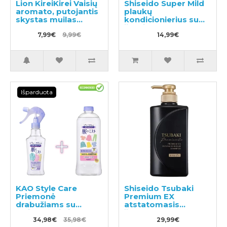
Lion KireiKirei Vaisių
Shiseido Super Mild
aromato, putojantis
plaukų
skystas muilas
kondicionierius su
250ml
žolelių aromatu,
7,99€
9,99€
užpildas 400ml
14,99€
Išparduota
KAO Style Care
Shiseido Tsubaki
Priemonė
Premium EX
drabužiams su
atstatomasis
lyginamuoju ir
šampūnas
antistatiniu efektu
34,98€
35,98€
pažeistiems
29,99€