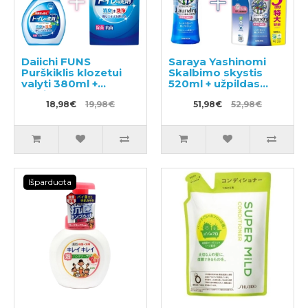
Daiichi FUNS
Saraya Yashinomi
Purškiklis klozetui
Skalbimo skystis
valyti 380ml +
520ml + užpildas
papildymas 330ml
1380ml
18,98€
19,98€
51,98€
52,98€
Išparduota