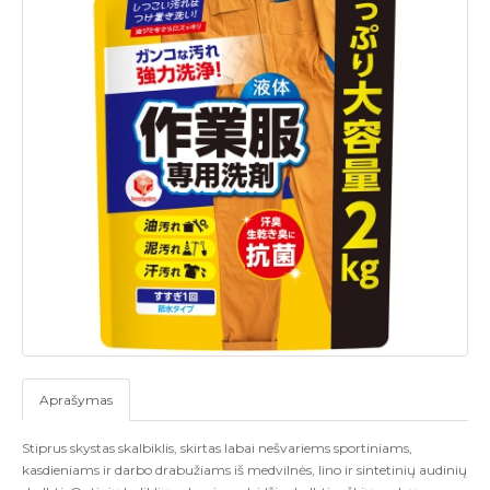
Aprašymas
Stiprus skystas skalbiklis, skirtas labai nešvariems sportiniams,
kasdieniams ir darbo drabužiams iš medvilnės, lino ir sintetinių audinių