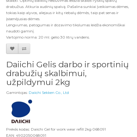
skalbti.
Optinių baliklių nebuvimas leidžia skalbti ryškių spalvų
drabužius. Atkuria audinių spalvą.
Pašalina sunkiai įveikiamas dėmes,
tokias kaip alyvos, aliejaus ir kitų riebalų dėmės, taip pat senas ir
įsisenėjusias dėmes.
Lengvumas, patogumas ir dozavimo tikslumas leidžia ekonomiškai
naudoti gaminį.
Vartojimo norma: 20 ml. gelio 30 litrų vandens.
Daiichi Gelis darbo ir sportinių
drabužių skalbimui,
užpildymui 2kg
Gamintojas:
Daiichi Sekken Co., Ltd
Prekės kodas: Daiichi Gel for work wear refill 2kg 068091
EAN: 4902050068091