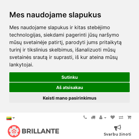
Mes naudojame slapukus
Mes naudojame slapukus ir kitas stebėjimo
technologijas, siekdami pagerinti jūsų naršymo
mūsų svetainėje patirtį, parodyti jums pritaikytą
turinį ir tikslinius skelbimus, išanalizuoti mūsų
svetainės srautą ir suprasti, iš kur ateina mūsų
lankytojai.
Sutinku
Aš atsisakau
Keisti mano pasirinkimus
Svarbu žinoti