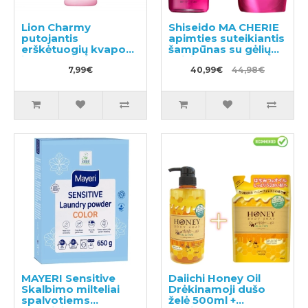
Lion Charmy
Shiseido MA CHERIE
putojantis
apimties suteikiantis
erškėtuogių kvapo
šampūnas su gėlių
indų ploviklis 240ml
vaisių kvapu 450ml +
7,99€
papildymas 380ml
40,99€
44,98€
MAYERI Sensitive
Daiichi Honey Oil
Skalbimo milteliai
Drėkinamoji dušo
spalvotiems
želė 500ml +