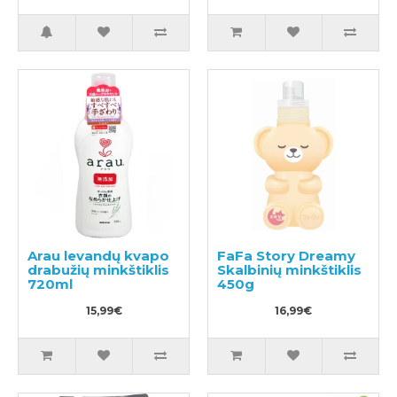
200ml + užpildas
plaukams 490ml
400ml
Arau levandų kvapo
FaFa Story Dreamy
drabužių minkštiklis
Skalbinių minkštiklis
720ml
450g
15,99€
16,99€