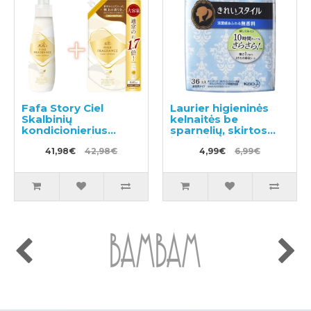
Fafa Story Ciel
Laurier higieninės
Skalbinių
kelnaitės be
kondicionierius
sparnelių, skirtos
600ml + užpildas
jautriai odai 14cm
840ml
41,98€
42,98€
36vnt
4,99€
6,99€