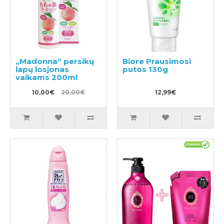
„Madonna“ persikų
Biore Prausimosi
lapų losjonas
putos 130g
vaikams 200ml
10,00€
20,00€
12,99€