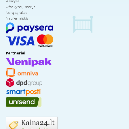
Paskyra
Užsakymų istorija
Norų sąrašas
Naujienlaiškis
Partneriai