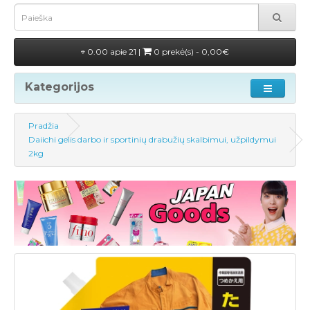
0.00 apie 21 |
0 prekė(s) - 0,00€
Kategorijos
Pradžia
Daiichi gelis darbo ir sportinių drabužių skalbimui, užpildymui
2kg