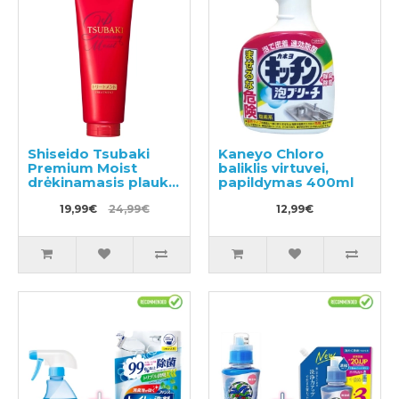
Shiseido Tsubaki
Kaneyo Chloro
Premium Moist
baliklis virtuvei,
drėkinamasis plaukų
papildymas 400ml
balzamas su
ramunėlių aliejumi
19,99€
24,99€
12,99€
180g