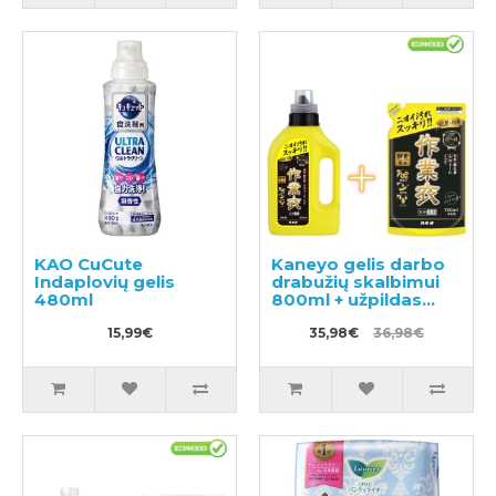
KAO CuCute
Kaneyo gelis darbo
Indaplovių gelis
drabužių skalbimui
480ml
800ml + užpildas
700ml
15,99€
35,98€
36,98€