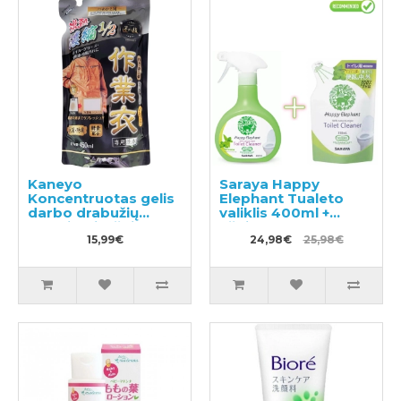
Kaneyo
Saraya Happy
Koncentruotas gelis
Elephant Tualeto
darbo drabužių
valiklis 400ml +
skalbimui, užpildas
užpildas 350ml
450ml
15,99€
24,98€
25,98€