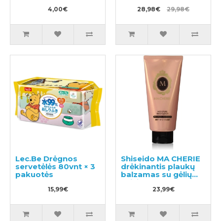
skalbiniams 650g
papildymas 400ml
4,00€
28,98€
29,98€
Lec.Be Drėgnos
Shiseido MA CHERIE
servetėlės 80vnt × 3
drėkinantis plaukų
pakuotės
balzamas su gėlių
vaisių kvapu 180g
15,99€
23,99€