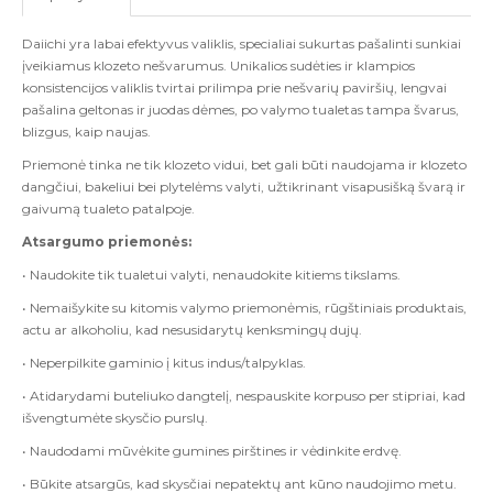
Daiichi yra labai efektyvus valiklis, specialiai sukurtas pašalinti sunkiai
įveikiamus klozeto nešvarumus. Unikalios sudėties ir klampios
konsistencijos valiklis tvirtai prilimpa prie nešvarių paviršių, lengvai
pašalina geltonas ir juodas dėmes, po valymo tualetas tampa švarus,
blizgus, kaip naujas.
Priemonė tinka ne tik klozeto vidui, bet gali būti naudojama ir klozeto
dangčiui, bakeliui bei plytelėms valyti, užtikrinant visapusišką švarą ir
gaivumą tualeto patalpoje.
Atsargumo priemonės:
• Naudokite tik tualetui valyti, nenaudokite kitiems tikslams.
• Nemaišykite su kitomis valymo priemonėmis, rūgštiniais produktais,
actu ar alkoholiu, kad nesusidarytų kenksmingų dujų.
• Neperpilkite gaminio į kitus indus/talpyklas.
• Atidarydami buteliuko dangtelį, nespauskite korpuso per stipriai, kad
išvengtumėte skysčio purslų.
• Naudodami mūvėkite gumines pirštines ir vėdinkite erdvę.
• Būkite atsargūs, kad skysčiai nepatektų ant kūno naudojimo metu.