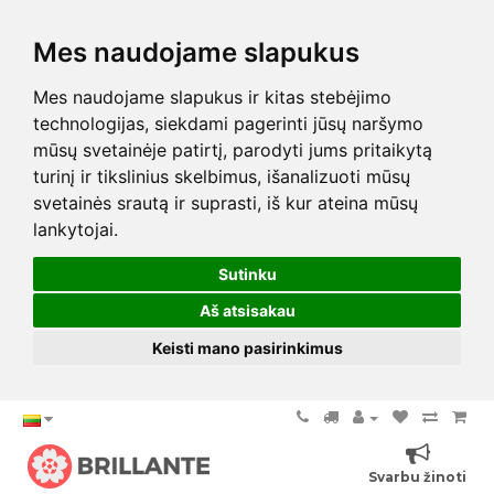
Mes naudojame slapukus
Mes naudojame slapukus ir kitas stebėjimo
technologijas, siekdami pagerinti jūsų naršymo
mūsų svetainėje patirtį, parodyti jums pritaikytą
turinį ir tikslinius skelbimus, išanalizuoti mūsų
svetainės srautą ir suprasti, iš kur ateina mūsų
lankytojai.
Sutinku
Aš atsisakau
Keisti mano pasirinkimus
Svarbu žinoti