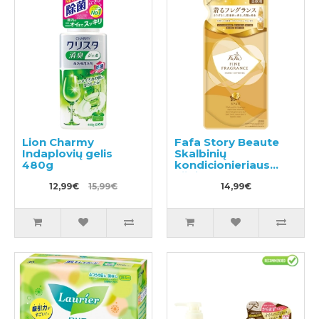
Lion Charmy
Fafa Story Beaute
Indaplovių gelis
Skalbinių
480g
kondicionieriaus
užpildas 500ml
12,99€
15,99€
14,99€