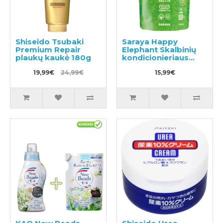
Shiseido Tsubaki
Saraya Happy
Premium Repair
Elephant Skalbinių
plaukų kaukė 180g
kondicionieriaus
užpildas 540ml
19,99€
24,99€
15,99€