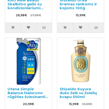
KAO New Beads
Shiseido Urea
Skalbimo gelis su
Kremas rankoms ir
kondicionieriumi
kojoms 100g
740g + užpildas 650g
26,98€
27,98€
15,99€
Utena Simple
Shiseido Kuyura
Balance hialurono
dušo želė su žolelių
rūgšties šviesinantis
kvapu 550ml
veido losjono
užpildas 200ml
20,99€
15,99€
19,99€