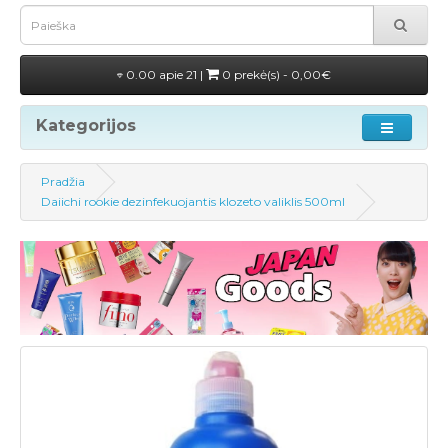
0.00 apie 21 |
0 prekė(s) - 0,00€
Kategorijos
Pradžia
Daiichi rookie dezinfekuojantis klozeto valiklis 500ml