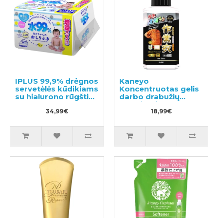
IPLUS 99,9% drėgnos
Kaneyo
servetėlės kūdikiams
Koncentruotas gelis
su hialurono rūgštimi
darbo drabužių
960vnt (12x80)
skalbimui 500ml
34,99€
18,99€