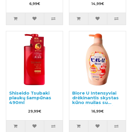
260ml
6,99€
400ml
14,99€
Shiseido Tsubaki
Biore U Intensyviai
plaukų šampūnas
drėkinantis skystas
490ml
kūno muilas su
švelniu gėlių-vaisių
29,99€
aromatou 480ml
16,99€