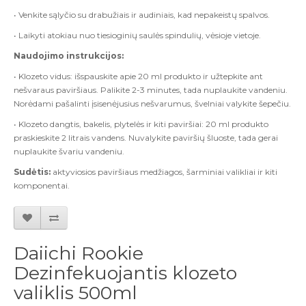
• Venkite sąlyčio su drabužiais ir audiniais, kad nepakeistų spalvos.
• Laikyti atokiau nuo tiesioginių saulės spindulių, vėsioje vietoje.
Naudojimo instrukcijos:
• Klozeto vidus: išspauskite apie 20 ml produkto ir užtepkite ant
nešvaraus paviršiaus. Palikite 2-3 minutes, tada nuplaukite vandeniu.
Norėdami pašalinti įsisenėjusius nešvarumus, švelniai valykite šepečiu.
• Klozeto dangtis, bakelis, plytelės ir kiti paviršiai: 20 ml produkto
praskieskite 2 litrais vandens. Nuvalykite paviršių šluoste, tada gerai
nuplaukite švariu vandeniu.
Sudėtis:
aktyviosios paviršiaus medžiagos, šarminiai valikliai ir kiti
komponentai.
Daiichi Rookie
Dezinfekuojantis klozeto
valiklis 500ml