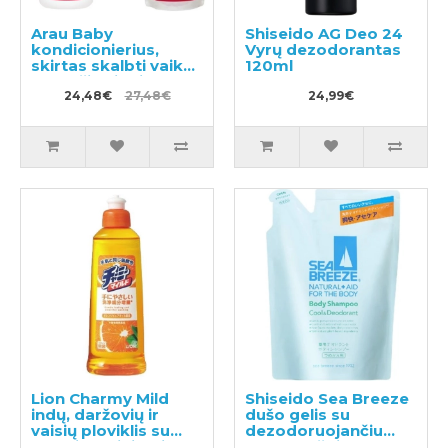
Arau Baby
Shiseido AG Deo 24
kondicionierius,
Vyrų dezodorantas
skirtas skalbti vaikų
120ml
drabužius ir kitus
skalbinius 480ml +
24,48€
27,48€
24,99€
papildymas 440ml
Lion Charmy Mild
Shiseido Sea Breeze
indų, daržovių ir
dušo gelis su
vaisių ploviklis su
dezodoruojančiu
apelsinų aliejumi
efektu, užpildas