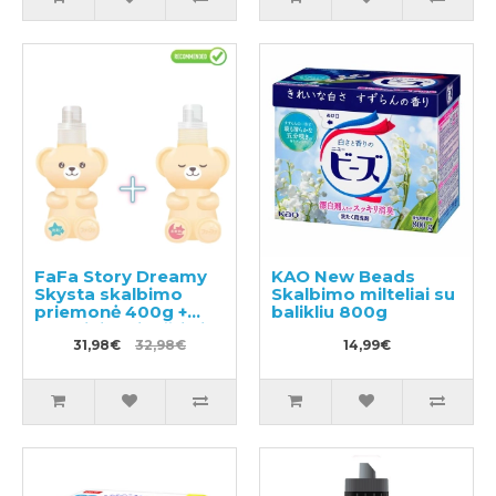
FaFa Story Dreamy
KAO New Beads
Skysta skalbimo
Skalbimo milteliai su
priemonė 400g +
balikliu 800g
Skalbinių minkštiklis
450g
31,98€
32,98€
14,99€