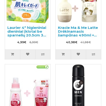
Laurier 4* higieniniai
Kracie Ma & Me Latte
dieniniai įklotai be
Drėkinamasis
sparnelių 20.5cm 30
šampūnas 490ml +
vnt
papildymas 360ml
4,99€
6,99€
40,98€
41,98€