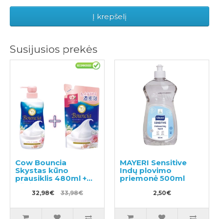
Į krepšelį
Susijusios prekės
Cow Bouncia
MAYERI Sensitive
Skystas kūno
Indų plovimo
prausiklis 480ml +
priemonė 500ml
užpildas 360ml
32,98€
33,98€
2,50€