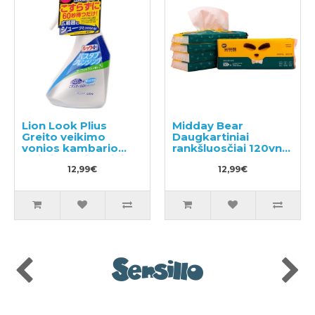
Lion Look Plius
Midday Bear
Greito veikimo
Daugkartiniai
vonios kambario
rankšluosčiai 120vnt
valiklis su citrusiniu
(30x4)
kvapu 500ml
12,99€
12,99€