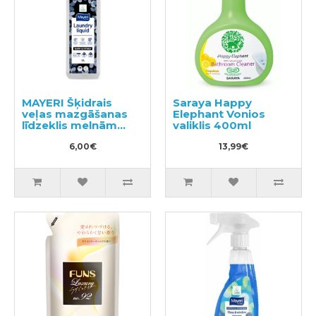
MAYERI Šķidrais
Saraya Happy
veļas mazgāšanas
Elephant Vonios
līdzeklis melnām
valiklis 400ml
drēbēm 1l
6,00€
13,99€