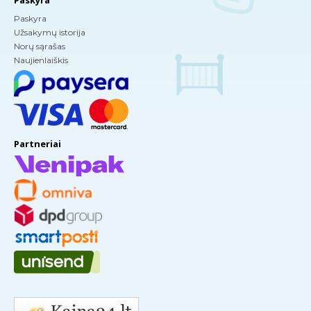
Paskyra
Paskyra
Užsakymų istorija
Norų sąrašas
Naujienlaiškis
Partneriai