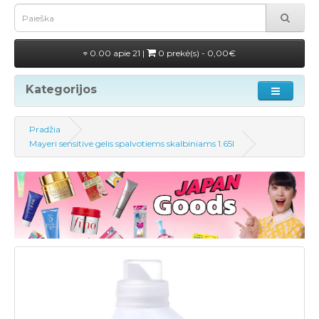
0.00 apie 21 |
0 prekė(s) - 0,00€
Kategorijos
Pradžia
Mayeri sensitive gelis spalvotiems skalbiniams 1.65l