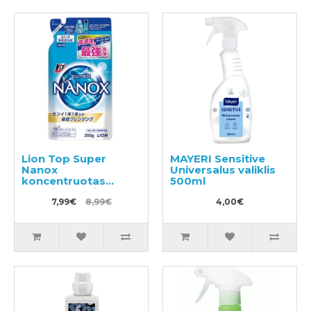
Lion Top Super
MAYERI Sensitive
Nanox
Universalus valiklis
koncentruotas
500ml
skalbimo gelis,
užpildas 350g
7,99€
8,99€
4,00€