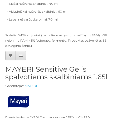
- Mažai nešvarūs skalbiniai: 40 ml
- Vidutiniškai nešvarūs skalbiniai: 60 ml
- Labai nešvarūs skalbiniai: 70 ml
Sudėtis: 5-15% anijoninių paviršiaus aktyviųjų medžiagų (PAM), <5%
nejoninių PAM, <5% fosfonatų, fermentų. Produktas pažymėtas ES
ekologiniu ženklu.
MAYERI Sensitive Gelis
spalvotiems skalbiniams 1.65l
Gamintojas:
MAYERI
Prekės kodas: MAYERI Color laundry gel 1650ml 014970