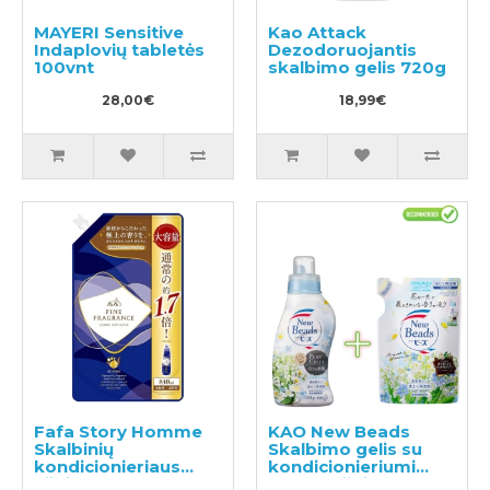
MAYERI Sensitive
Kao Attack
Indaplovių tabletės
Dezodoruojantis
100vnt
skalbimo gelis 720g
28,00€
18,99€
Fafa Story Homme
KAO New Beads
Skalbinių
Skalbimo gelis su
kondicionieriaus
kondicionieriumi
užpildas 840ml
740g + užpildas 650g