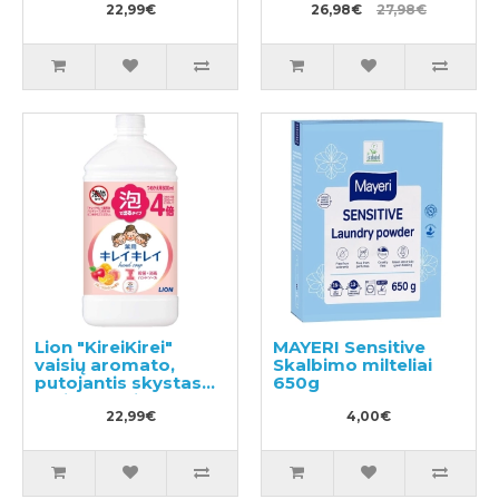
22,99€
26,98€
27,98€
Lion "KireiKirei"
MAYERI Sensitive
vaisių aromato,
Skalbimo milteliai
putojantis skystas
650g
muilas papildymas
800ml
22,99€
4,00€