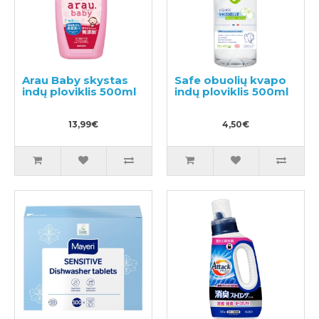
Arau Baby skystas
Safe obuolių kvapo
indų ploviklis 500ml
indų ploviklis 500ml
13,99€
4,50€