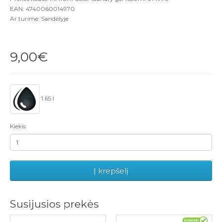
EAN: 4740060014970
Ar turime: Sandėlyje
9,00€
1.65 l
Kiekis
Į krepšelį
Susijusios prekės