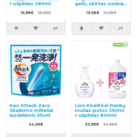
+ užpildas 380ml
gelis, skirtas sunkiai
pašalinamoms
16,98€
18,98€
dėmėms,
19,98€
21,98€
pasižymintis
antibakteriniu
poveikiu 510ml +
papildymas 480ml
Kao Attack Zero
Lion KireiKirei Rankų
Skalbimo milteliai
muilas-putos 250ml
lazdelėmis 55vnt
+ užpildas 800ml
44,99€
33,98€
34,98€