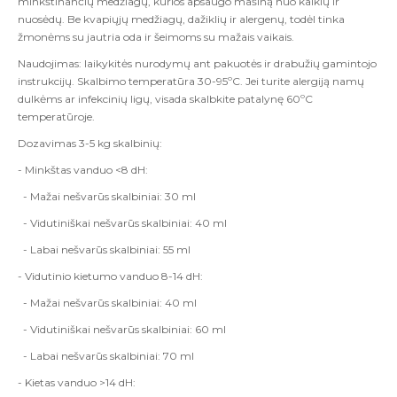
minkštinančių medžiagų, kurios apsaugo mašiną nuo kalkių ir
nuosėdų. Be kvapiųjų medžiagų, dažiklių ir alergenų, todėl tinka
žmonėms su jautria oda ir šeimoms su mažais vaikais.
Naudojimas: laikykitės nurodymų ant pakuotės ir drabužių gamintojo
instrukcijų. Skalbimo temperatūra 30-95ºC. Jei turite alergiją namų
dulkėms ar infekcinių ligų, visada skalbkite patalynę 60ºC
temperatūroje.
Dozavimas 3-5 kg skalbinių:
- Minkštas vanduo <8 dH:
- Mažai nešvarūs skalbiniai: 30 ml
- Vidutiniškai nešvarūs skalbiniai: 40 ml
- Labai nešvarūs skalbiniai: 55 ml
- Vidutinio kietumo vanduo 8-14 dH:
- Mažai nešvarūs skalbiniai: 40 ml
- Vidutiniškai nešvarūs skalbiniai: 60 ml
- Labai nešvarūs skalbiniai: 70 ml
- Kietas vanduo >14 dH: