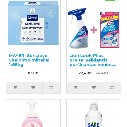
MAYERI Sensitive
Lion Look Plius
Skalbimo milteliai
greitai veikiantis
1.65kg
purškiamas vonios
valiklis muilo kvapo
8,50€
500ml + užpildas
22,48€
24,48€
450ml