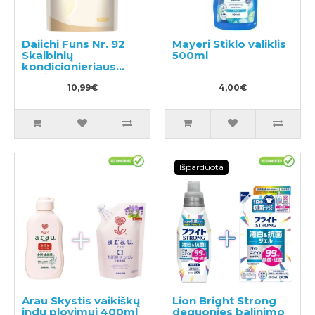
Daiichi Funs Nr. 92
Mayeri Stiklo valiklis
Skalbinių
500ml
kondicionieriaus
papildymas 480ml
10,99€
4,00€
Išparduota
Arau Skystis vaikiškų
Lion Bright Strong
indų plovimui 400ml
deguonies balinimo