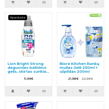
Išparduota
Lion Bright Strong
Biore Kitchen Rankų
deguonies balinimo
muilas-želė 250ml +
gelis, skirtas sunkiai
užpildas 200ml
pašalinamoms
dėmėms,
11,99€
21,98€
22,98€
pasižymintis
antibakteriniu
poveikiu 510ml