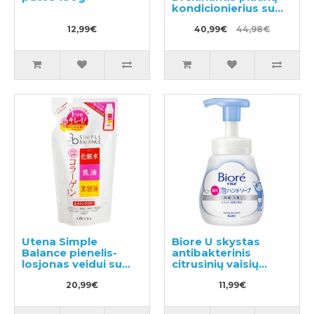
kondicionierius su
gėlių-vaisių kvapu
12,99€
450ml + papildymas
40,99€
44,98€
380ml
Utena Simple
Biore U skystas
Balance pienelis-
antibakterinis
losjonas veidui su
citrusinių vaisių
kolageno užpildu
kvapo rankų muilas
200ml
20,99€
240ml
11,99€