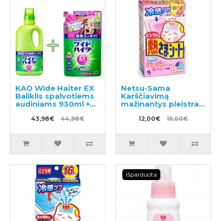
KAO Wide Haiter EX
Netsu-Sama
Baliklis spalvotiems
Karščiavimą
audiniams 930ml +
mažinantys pleistrai
užpildas 820ml
vaikams nuo 2 iki 10
43,98€
44,98€
metų 16vnt
12,00€
15,00€
Išparduota