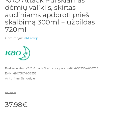
KAO Attack Purškiamas
dėmių valiklis, skirtas
audiniams apdoroti prieš
skalbimą 300ml + užpildas
720ml
Gamintojas:
KAO corp.
Prekės kodas: KAO Attack Stain spray and refill 408556+406736
EAN: 4901301408556
Ar turime: Sandėlyje
38,98€
37,98€