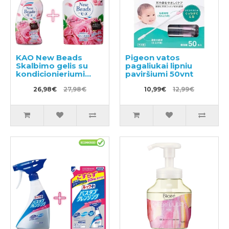
KAO New Beads
Pigeon vatos
Skalbimo gelis su
pagaliukai lipniu
kondicionieriumi
paviršiumi 50vnt
740g + užpildas 650g
26,98€
27,98€
10,99€
12,99€