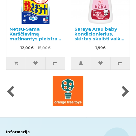
Netsu-Sama
Saraya Arau baby
Karščiavimą
kondicionierius,
mažinantys pleistrai
skirtas skalbti vaikų
vaikams nuo 2 iki 10
drabužius ir kitus
metų 16vnt
12,00€
15,00€
skalbinius, pavyzdys
1,99€
50ml
Informacija