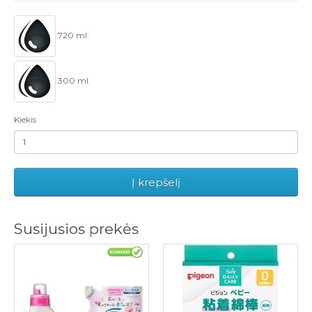
720 ml.
300 ml.
Kiekis
Į krepšelį
Susijusios prekės