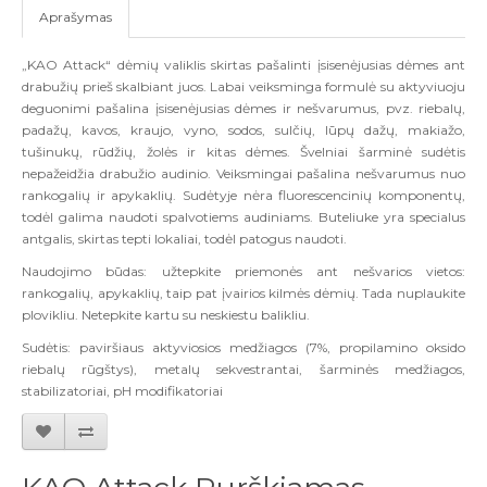
Aprašymas
„KAO Attack“ dėmių valiklis skirtas pašalinti įsisenėjusias dėmes ant
drabužių prieš skalbiant juos. Labai veiksminga formulė su aktyviuoju
deguonimi pašalina įsisenėjusias dėmes ir nešvarumus, pvz. riebalų,
padažų, kavos, kraujo, vyno, sodos, sulčių, lūpų dažų, makiažo,
tušinukų, rūdžių, žolės ir kitas dėmes. Švelniai šarminė sudėtis
nepažeidžia drabužio audinio. Veiksmingai pašalina nešvarumus nuo
rankogalių ir apykaklių. Sudėtyje nėra fluorescencinių komponentų,
todėl galima naudoti spalvotiems audiniams. Buteliuke yra specialus
antgalis, skirtas tepti lokaliai, todėl patogus naudoti.
Naudojimo būdas: užtepkite priemonės ant nešvarios vietos:
rankogalių, apykaklių, taip pat įvairios kilmės dėmių. Tada nuplaukite
plovikliu. Netepkite kartu su neskiestu balikliu.
Sudėtis: paviršiaus aktyviosios medžiagos (7%, propilamino oksido
riebalų rūgštys), metalų sekvestrantai, šarminės medžiagos,
stabilizatoriai, pH modifikatoriai