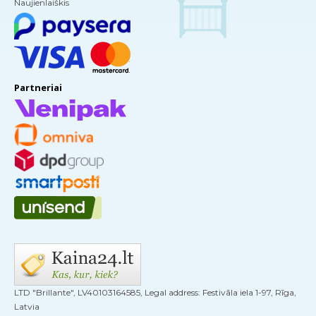
Naujienlaiškis
Partneriai
LTD "Brillante", LV40103164585, Legal address: Festivāla iela 1-97, Rīga,
Latvia