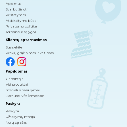
Apie mus
Svarbu žinoti
Pristatymas
Atsiskaitymo būdai
Privatumo politika
Terminai ir sąlygos
Klientų aptarnavimas
Susisiekite
Prekių grąžinimas ir keitimas
Papildomai
Gamintojai
Visi produktai
Specialūs pasiūlymai
Parduotuvės žemėlapis
Paskyra
Paskyra
Užsakymų istorija
Norų sąrašas