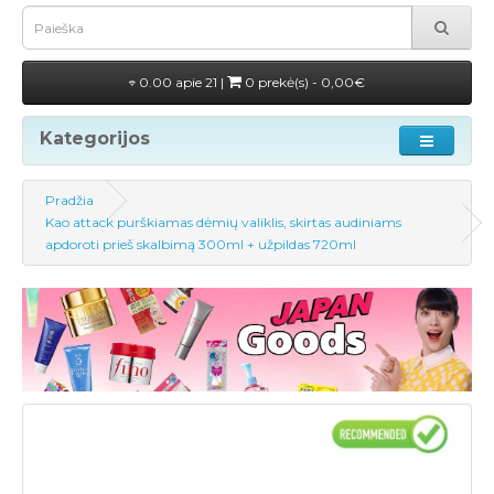
0.00 apie 21 |
0 prekė(s) - 0,00€
Kategorijos
Pradžia
Kao attack purškiamas dėmių valiklis, skirtas audiniams
apdoroti prieš skalbimą 300ml + užpildas 720ml