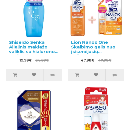
Shiseido Senka
Lion Nanox One
Aliejinis makiažo
Skalbimo gelis nuo
valiklis su hialurono
įsisenėjusių
rūgštimi 230ml
nešvarumų 640g +
19,99€
24,99€
užpildas 1160g
47,98€
47,98€