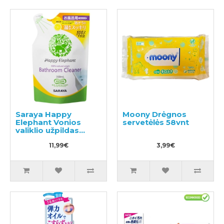
Saraya Happy
Moony Drėgnos
Elephant Vonios
servetėlės 58vnt
valiklio užpildas
350ml
11,99€
3,99€