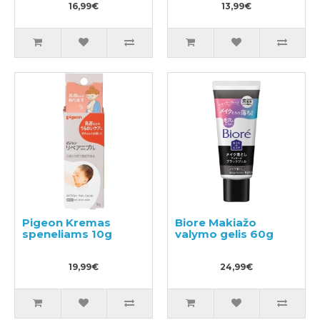
16,99€
220ml
13,99€
Pigeon Kremas
Biore Makiažo
speneliams 10g
valymo gelis 60g
19,99€
24,99€