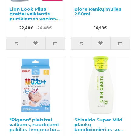
Lion Look Plius
Biore Rankų muilas
greitai veikiantis
280ml
purškiamas vonios
valiklis muilo kvapo
500ml + užpildas
22,48€
24,48€
16,99€
450ml
"Pigeon" pleistrai
Shiseido Super Mild
vaikams, naudojami
plaukų
pakilus temperatūrai
kondicionierius su
12vnt
žolelių aromatu