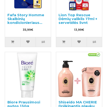
Fafa Story Homme
Lion Top Rescue
Skalbinių
Dėmių valiklis 17ml +
kondicionieriaus
servetėlės 5vnt
užpildas 1440ml
35,99€
13,99€
Biore Prausimosi
Shiseido MA CHERIE
putos 130g
Drėkinantis plaukų