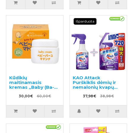
Išparduota
Kūdikių
KAO Attack
maitinamasis
Purškiklis dėmių ir
kremas „Baby (Ba-
nemalonių kvapų
yu) Madonna“ 83g
pašalinimui prieš
30,00€
60,00€
skalbimą 300ml +
37,98€
38,98€
užpildas 720ml