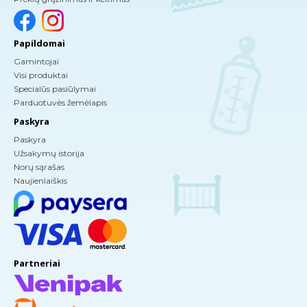
Papildomai
Gamintojai
Visi produktai
Specialūs pasiūlymai
Parduotuvės žemėlapis
Paskyra
Paskyra
Užsakymų istorija
Norų sąrašas
Naujienlaiškis
Partneriai