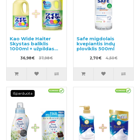
Kao Wide Haiter
Safe migdolais
Skystas baliklis
kvepiantis indų
1000ml + užpildas
ploviklis 500ml
720ml
36,98€
37,98€
2,70€
4,50€
Išparduota