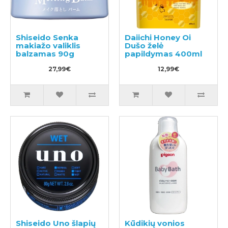
Shiseido Senka
Daiichi Honey Oi
makiažo valiklis
Dušo želė
balzamas 90g
papildymas 400ml
27,99€
12,99€
Shiseido Uno šlapių
Kūdikių vonios