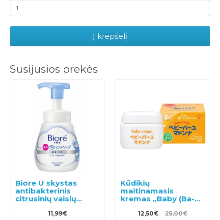
Į krepšelį
Susijusios prekės
Biore U skystas
Kūdikių
antibakterinis
maitinamasis
citrusinių vaisių
kremas „Baby (Ba-
kvapo rankų muilas
yu) Madonna“ 25g
240ml
11,99€
12,50€
25,00€