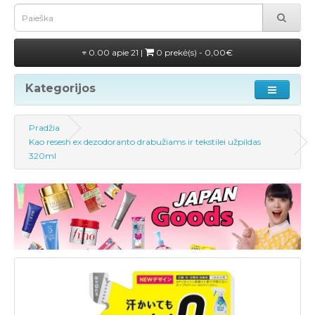
0.00 apie 21 |
0 prekė(s) - 0,00€
Kategorijos
Pradžia
Kao resesh ex dezodoranto drabužiams ir tekstilei užpildas
320ml