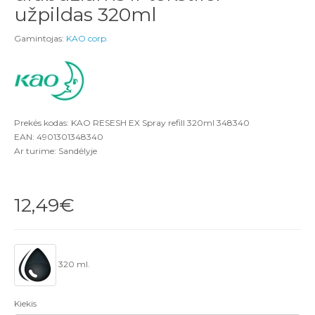
užpildas 320ml
Gamintojas:
KAO corp.
Prekės kodas: KAO RESESH EX Spray refill 320ml 348340
EAN: 4901301348340
Ar turime: Sandėlyje
12,49€
320 ml.
Kiekis