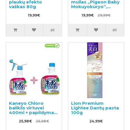
plaukų efekto
muilas „Pigeon Baby
vaškas 80g
Mokuyokuryo“,
500ml.
19,99€
19,99€
29,99€
Kaneyo Chloro
Lion Premium
baliklis virtuvei
Lightee Dantų pasta
400ml + papildymas
100g
400ml
25,98€
26,98€
24,99€