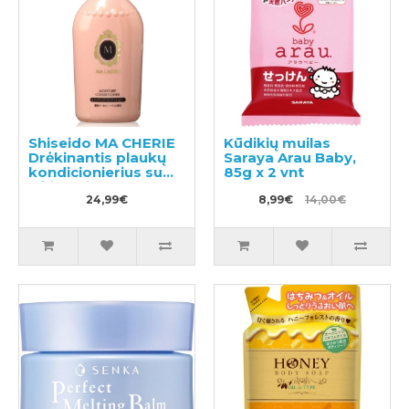
Shiseido MA CHERIE
Kūdikių muilas
Drėkinantis plaukų
Saraya Arau Baby,
kondicionierius su
85g x 2 vnt
gėlių-vaisių kvapu
450ml
24,99€
8,99€
14,00€