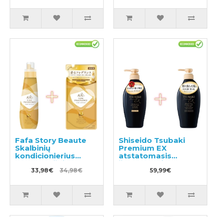
Fafa Story Beaute
Shiseido Tsubaki
Skalbinių
Premium EX
kondicionierius
atstatomasis
600ml + užpildas
šampūnas ir
500ml
33,98€
34,98€
kondicionierius-
59,99€
kaukė pažeistiems
plaukams 450ml