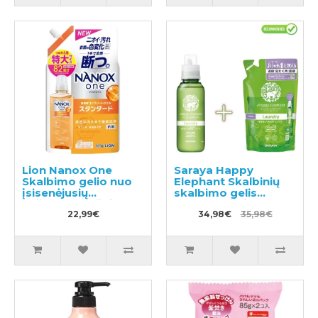
Lion Nanox One
Saraya Happy
Skalbimo gelio nuo
Elephant Skalbinių
įsisenėjusių
skalbimo gelis
nešvarumų užpildas
600ml + užpildas
820g
22,99€
540ml
34,98€
35,98€