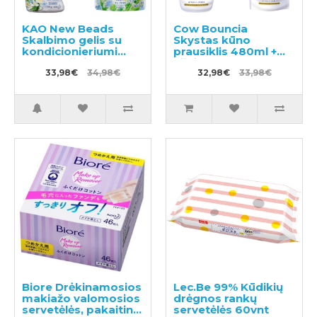
KAO New Beads
Cow Bouncia
Skalbimo gelis su
Skystas kūno
kondicionieriumi
prausiklis 480ml +
740g + užpildas
užpildas 360ml
1160g
33,98€
34,98€
32,98€
33,98€
Biore Drėkinamosios
Lec.Be 99% Kūdikių
makiažo valomosios
drėgnos rankų
servetėlės, pakaitinis
servetėlės 60vnt