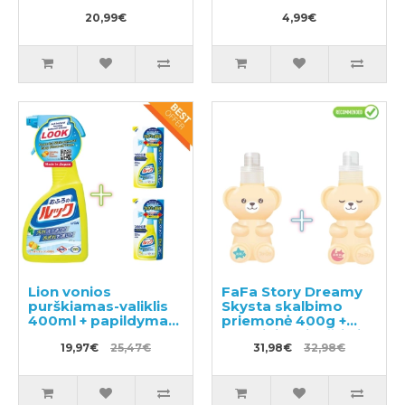
blokas 46vnt
20,99€
4,99€
Lion vonios
FaFa Story Dreamy
purškiamas-valiklis
Skysta skalbimo
400ml + papildymas
priemonė 400g +
2vnt
Skalbinių minkštiklis
19,97€
25,47€
450g
31,98€
32,98€