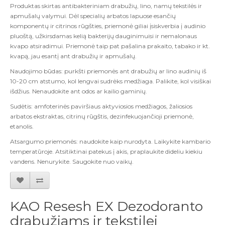
Produktas skirtas antibakteriniam drabužių, lino, namų tekstilės ir
apmušalų valymui. Dėl specialių arbatos lapuose esančių
komponentų ir citrinos rūgšties, priemonė giliai įsiskverbia į audinio
pluoštą, užkirsdamas kelią bakterijų dauginimuisi ir nemalonaus
kvapo atsiradimui. Priemonė taip pat pašalina prakaito, tabako ir kt.
kvapą, jau esantį ant drabužių ir apmušalų.
Naudojimo būdas: purkšti priemonės ant drabužių ar lino audinių iš
10-20 cm atstumo, kol lengvai sudrėks medžiaga. Palikite, kol visiškai
išdžius. Nenaudokite ant odos ar kailio gaminių.
Sudėtis: amfoterinės paviršiaus aktyviosios medžiagos, žaliosios
arbatos ekstraktas, citrinų rūgštis, dezinfekuojančioji priemonė,
etanolis.
Atsargumo priemonės: naudokite kaip nurodyta. Laikykite kambario
temperatūroje. Atsitiktinai patekus į akis, praplaukite dideliu kiekiu
vandens. Nenurykite. Saugokite nuo vaikų.
KAO Resesh EX Dezodoranto
drabužiams ir tekstilei