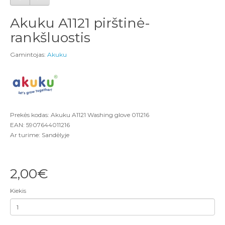
Akuku A1121 pirštinė-
rankšluostis
Gamintojas:
Akuku
Prekės kodas: Akuku A1121 Washing glove 011216
EAN: 5907644011216
Ar turime: Sandėlyje
2,00€
Kiekis