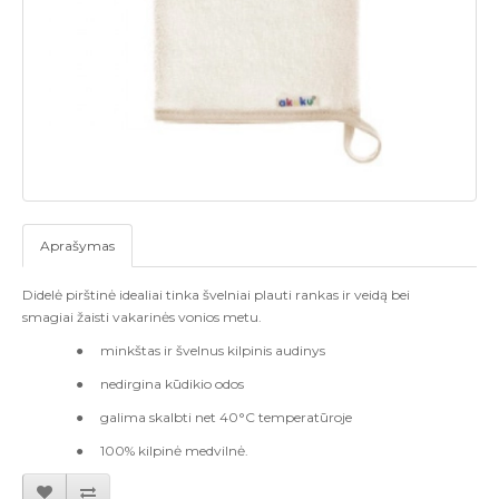
Aprašymas
Didel
ė
pir
š
tin
ė
idealiai tinka
š
velniai plauti rankas ir veid
ą
bei
smagiai
ž
aisti vakarin
ė
s vonios metu.
●
mink
š
tas ir
š
velnus kilpinis audinys
●
nedirgina k
ū
dikio odos
●
galima skalbti net 40°C temperat
ū
roje
●
100% kilpin
ė
medviln
ė
.