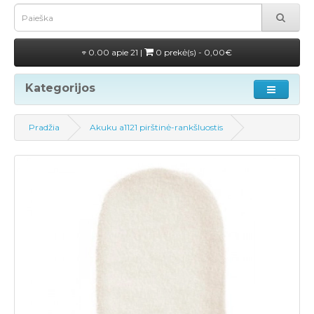
0.00 apie 21 |
0 prekė(s) - 0,00€
Kategorijos
Pradžia
Akuku a1121 pirštinė-rankšluostis