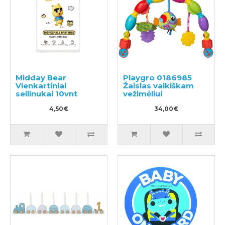
Midday Bear
Playgro 0186985
Vienkartiniai
Žaislas vaikiškam
seilinukai 10vnt
vežimėliui
4,50€
34,00€