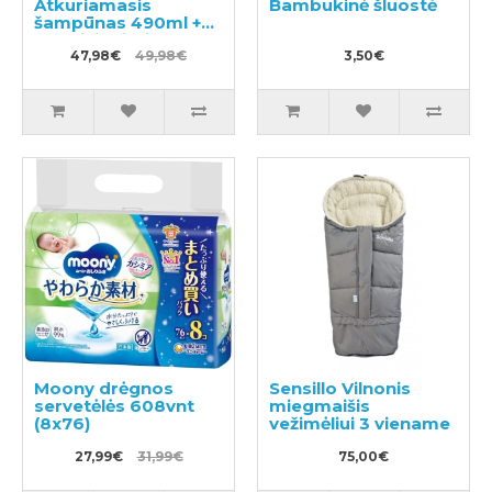
Atkuriamasis
Bambukinė šluostė
šampūnas 490ml +
kondicionierius 490g
47,98€
49,98€
3,50€
Moony drėgnos
Sensillo Vilnonis
servetėlės 608vnt
miegmaišis
(8x76)
vežimėliui 3 viename
27,99€
31,99€
75,00€