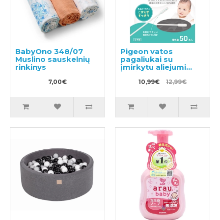
BabyOno 348/07
Pigeon vatos
Muslino sauskelnių
pagaliukai su
rinkinys
įmirkytu aliejumi
paviršiumi 50vnt
7,00€
10,99€
12,99€