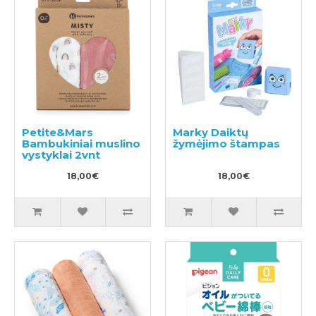
Petite&Mars
Marky Daiktų
Bambukiniai muslino
žymėjimo štampas
vystyklai 2vnt
18,00€
18,00€