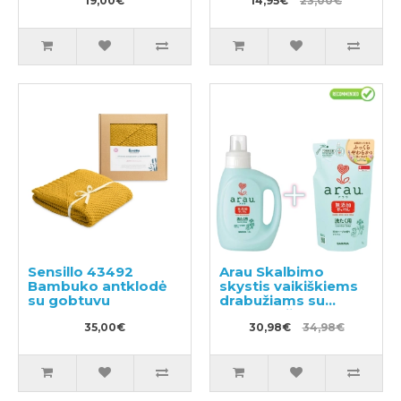
19,00€
14,95€
23,00€
Sensillo 43492
Arau Skalbimo
Bambuko antklodė
skystis vaikiškiems
su gobtuvu
drabužiams su
pelargonijų kvapu
35,00€
1200ml + užpildas
30,98€
34,98€
1000ml