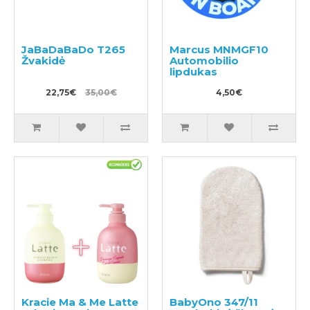
JaBaDaBaDo T265
Marcus MNMGF10
Žvakidė
Automobilio
lipdukas
22,75€
35,00€
4,50€
Kracie Ma & Me Latte
BabyOno 347/11