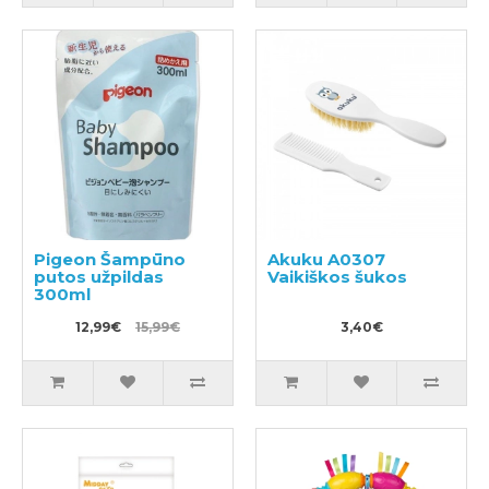
Pigeon Šampūno
Akuku A0307
putos užpildas
Vaikiškos šukos
300ml
12,99€
15,99€
3,40€