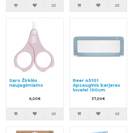
Saro Žirklės
Reer 45101
naujagimiams
Apsauginis barjeras
lovelei 100cm
6,00€
37,00€