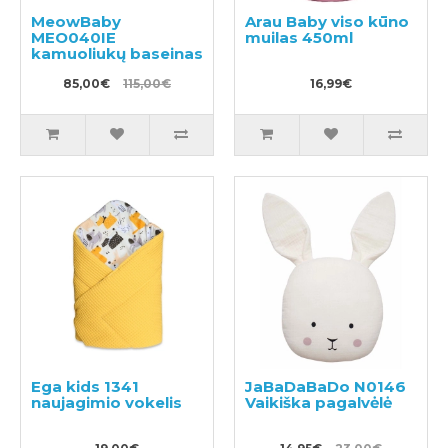
MeowBaby
Arau Baby viso kūno
MEO040IE
muilas 450ml
kamuoliukų baseinas
85,00€
115,00€
16,99€
Ega kids 1341
JaBaDaBaDo N0146
naujagimio vokelis
Vaikiška pagalvėlė