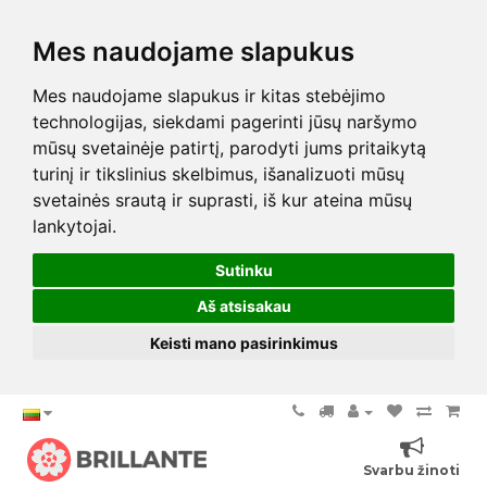
Mes naudojame slapukus
Mes naudojame slapukus ir kitas stebėjimo
technologijas, siekdami pagerinti jūsų naršymo
mūsų svetainėje patirtį, parodyti jums pritaikytą
turinį ir tikslinius skelbimus, išanalizuoti mūsų
svetainės srautą ir suprasti, iš kur ateina mūsų
lankytojai.
Sutinku
Aš atsisakau
Keisti mano pasirinkimus
Svarbu žinoti