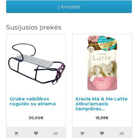
Į krepšelį
Susijusios prekės
Grube vaikiškos
Kracie Ma & Me Latte
rogutės su atrama
Atkuriamasis
šampūnas
papildymas 360ml
30,00€
16,99€