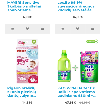
MAYERI Sensitive
Lec.Be 99,9%
Skalbimo milteliai
suyrančios drėgnos
spalvotiems
kūdikių servetėlės
skalbiniams 650g
180vnt (60x3)
4,00€
14,99€
Pigeon braškių
KAO Wide Haiter EX
skonio pieninių
Baliklis spalvotiems
dantų valymo
audiniams 930ml +
drėgnos servetėlės
užpildas 820ml
42vnt
14,99€
43,98€
44,98€