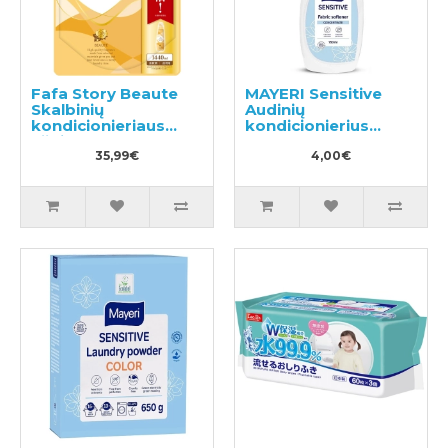
Fafa Story Beaute
MAYERI Sensitive
Skalbinių
Audinių
kondicionieriaus
kondicionierius
užpildas 1440ml
750ml
35,99€
4,00€