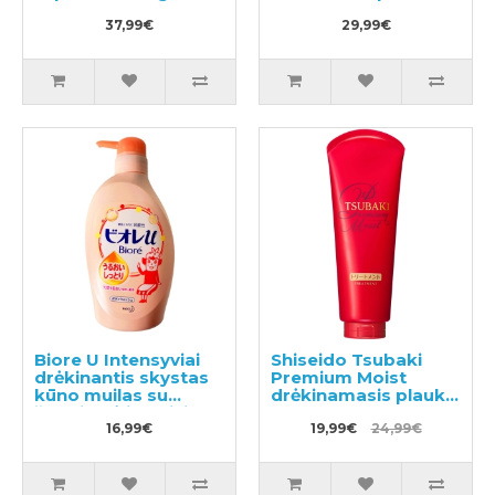
aromatu 300g
37,99€
29,99€
Biore U Intensyviai
Shiseido Tsubaki
drėkinantis skystas
Premium Moist
kūno muilas su
drėkinamasis plaukų
švelniu gėlių-vaisių
balzamas su
aromatou 480ml
16,99€
ramunėlių aliejumi
19,99€
24,99€
180g