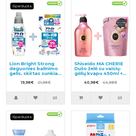
Išparduota
Lion Bright Strong
Shiseido MA CHERIE
deguonies balinimo
Dušo želė su vaisių-
gelis, skirtas sunkiai
gėlių kvapu 450ml +
pašalinamoms
užpildas 350ml
dėmėms,
19,98€
21,98€
40,98€
44,98€
pasižymintis
antibakteriniu
poveikiu 510ml +
papildymas 480ml
Išparduota