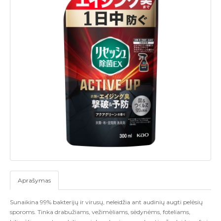
Aprašymas
Sunaikina 99% bakterijų ir virusų, neleidžia ant audinių augti pelėsių
sporoms. Tinka drabužiams, vežimėliams, sėdynėms, foteliams,