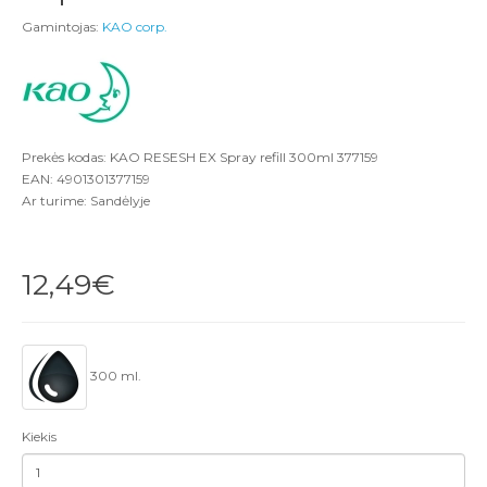
Gamintojas:
KAO corp.
Prekės kodas: KAO RESESH EX Spray refill 300ml 377159
EAN: 4901301377159
Ar turime: Sandėlyje
12,49€
300 ml.
Kiekis