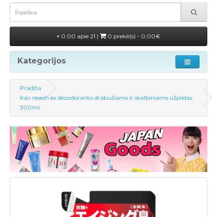
0.00 apie 21 |
0 prekė(s) - 0,00€
Kategorijos
Pradžia
Kao resesh ex dezodoranto drabužiams ir skalbiniams užpildas
300ml