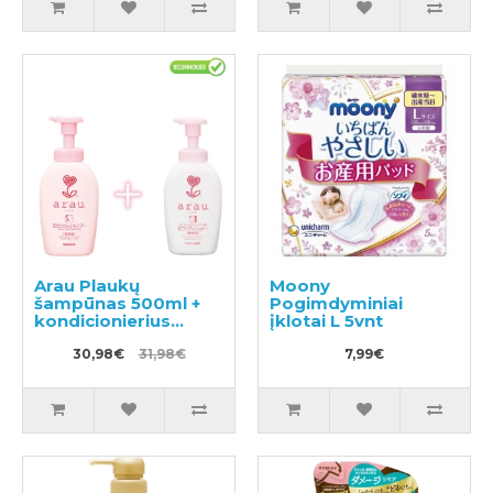
Arau Plaukų
Moony
šampūnas 500ml +
Pogimdyminiai
kondicionierius
įklotai L 5vnt
500ml
30,98€
31,98€
7,99€