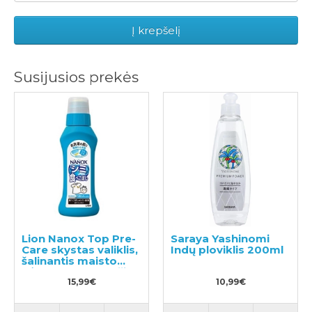
Į krepšelį
Susijusios prekės
Lion Nanox Top Pre-
Saraya Yashinomi
Care skystas valiklis,
Indų ploviklis 200ml
šalinantis maisto
dėmes ant drabužių
160g
15,99€
10,99€