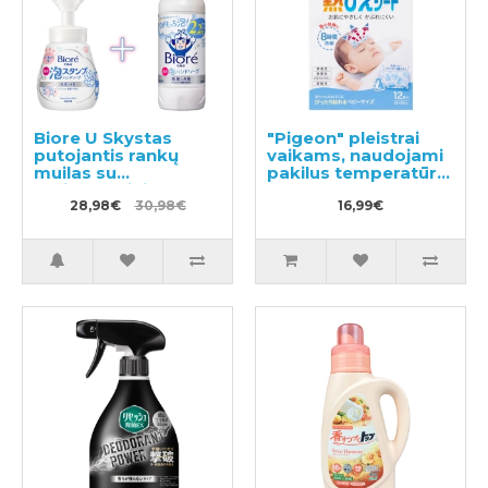
Biore U Skystas
"Pigeon" pleistrai
putojantis rankų
vaikams, naudojami
muilas su
pakilus temperatūrai
antibakteriniu
12vnt
poveikiu, švelnaus
28,98€
30,98€
16,99€
citrusinio kvapo
240ml + užpildas
430ml