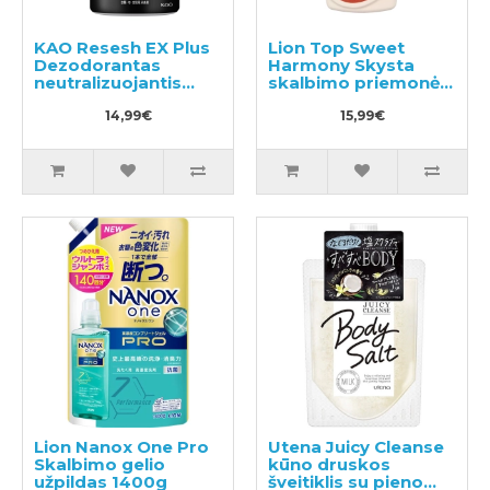
KAO Resesh EX Plus
Lion Top Sweet
Dezodorantas
Harmony Skysta
neutralizuojantis
skalbimo priemonė
nemalonų kvapą
850g
sportiniams ir darbo
14,99€
15,99€
drabužiams 360ml
Lion Nanox One Pro
Utena Juicy Cleanse
Skalbimo gelio
kūno druskos
užpildas 1400g
šveitiklis su pieno