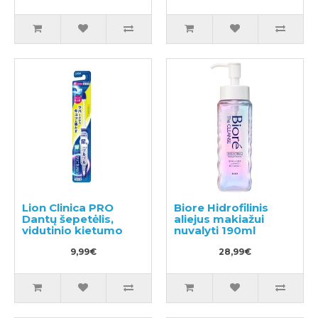
Lion Clinica PRO
Biore Hidrofilinis
Dantų šepetėlis,
aliejus makiažui
vidutinio kietumo
nuvalyti 190ml
9,99€
28,99€