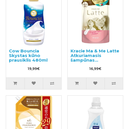
Cow Bouncia
Kracie Ma & Me Latte
Skystas kūno
Atkuriamasis
prausiklis 480ml
šampūnas
papildymas 360ml
19,99€
16,99€