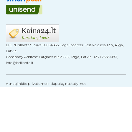
LTD "Brillante", LV40103164585, Legal address: Festivāla iela 1-97, Rīga,
Latvia
Company Address: Latgales iela 322D, Rīga, Latvia, +371 25654183,
info@brillante.lt
Atnaujinkite privatumo ir slapukų nustatymus