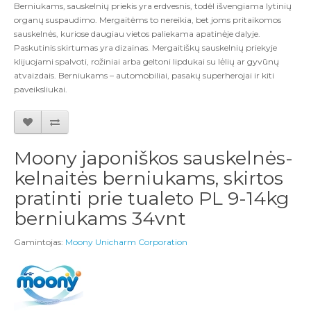
Berniukams, sauskelnių priekis yra erdvesnis, todėl išvengiama lytinių
organų suspaudimo. Mergaitėms to nereikia, bet joms pritaikomos
sauskelnės, kuriose daugiau vietos paliekama apatinėje dalyje.
Paskutinis skirtumas yra dizainas. Mergaitiškų sauskelnių priekyje
klijuojami spalvoti, rožiniai arba geltoni lipdukai su lėlių ar gyvūnų
atvaizdais. Berniukams – automobiliai, pasakų superherojai ir kiti
paveiksliukai.
Moony japoniškos sauskelnės-
kelnaitės berniukams, skirtos
pratinti prie tualeto PL 9-14kg
berniukams 34vnt
Gamintojas:
Moony Unicharm Corporation