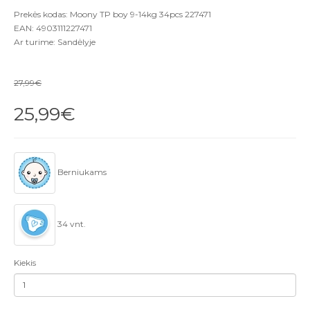
Prekės kodas: Moony TP boy 9-14kg 34pcs 227471
EAN: 4903111227471
Ar turime: Sandėlyje
27,99€
25,99€
Berniukams
34 vnt.
Kiekis