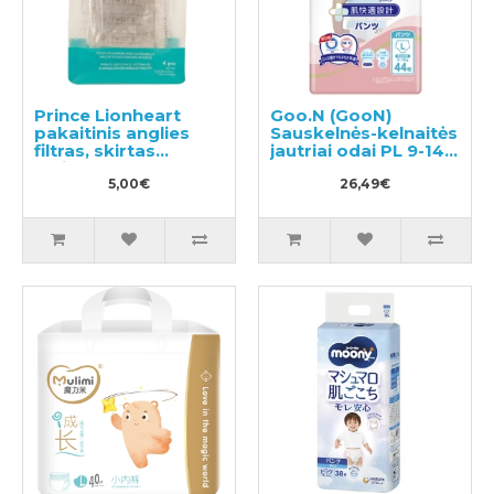
Prince Lionheart
Goo.N (GooN)
pakaitinis anglies
Sauskelnės-kelnaitės
filtras, skirtas
jautriai odai PL 9-14
Twist'R 2vnt
kg 44vnt
5,00€
26,49€