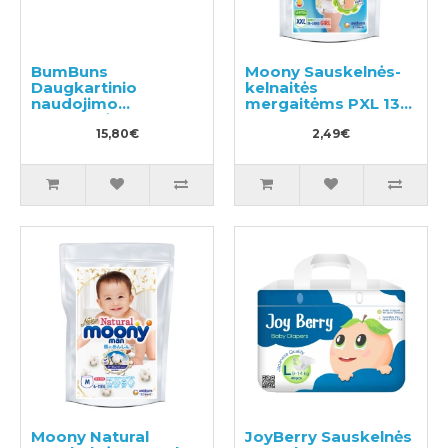
BumBuns
Moony Sauskelnės-
Daugkartinio
kelnaitės
naudojimo
mergaitėms PXL 13-
sauskelnės
28kg pavyzdys 3vnt
plaukimui ir tualeto
15,80€
2,49€
mokymui S 8-11kg
Moony Natural
JoyBerry Sauskelnės