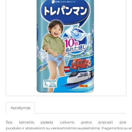
Aprašymas
Š
ios kelnaitės padeda vaikams greitai priprasti prie
puoduko ir atsisveikinti su vienkartinėmis sauskelnėmis. Pagamintos su an