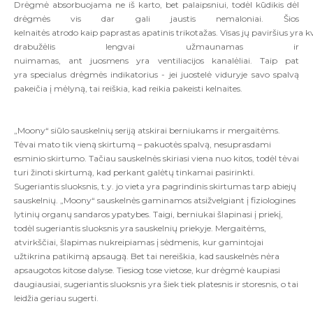
Drėgmė absorbuojama ne iš karto, bet palaipsniui, todėl kūdikis dėl
drėgmės vis dar gali jaustis nemaloniai. Šios
kelnaitės atrodo kaip paprastas apatinis trikotažas. Visas jų paviršius yra 
drabužėlis lengvai užmaunamas ir
nuimamas, ant juosmens yra ventiliacijos kanalėliai. Taip pat
yra specialus drėgmės indikatorius - jei juostelė viduryje savo spalvą
pakeičia į mėlyną, tai reiškia, kad reikia pakeisti kelnaites.
„Moony“ siūlo sauskelnių seriją atskirai berniukams ir mergaitėms.
Tėvai mato tik vieną skirtumą – pakuotės spalvą, nesuprasdami
esminio skirtumo. Tačiau sauskelnės skiriasi viena nuo kitos, todėl tėvai
turi žinoti skirtumą, kad perkant galėtų tinkamai pasirinkti.
Sugeriantis sluoksnis, t.y. jo vieta yra pagrindinis skirtumas tarp abiejų
sauskelnių. „Moony“ sauskelnės gaminamos atsižvelgiant į fiziologines
lytinių organų sandaros ypatybes. Taigi, berniukai šlapinasi į priekį,
todėl sugeriantis sluoksnis yra sauskelnių priekyje. Mergaitėms,
atvirkščiai, šlapimas nukreipiamas į sėdmenis, kur gamintojai
užtikrina patikimą apsaugą. Bet tai nereiškia, kad sauskelnės nėra
apsaugotos kitose dalyse. Tiesiog tose vietose, kur drėgmė kaupiasi
daugiausiai, sugeriantis sluoksnis yra šiek tiek platesnis ir storesnis, o tai
leidžia geriau sugerti.