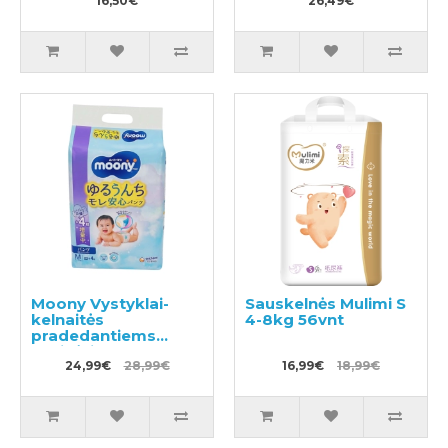
16,50€
26,49€
Moony Vystyklai-
Sauskelnės Mulimi S
kelnaitės
4-8kg 56vnt
pradedantiems
ropinėti PM 5–10kg
56vnt
24,99€
28,99€
16,99€
18,99€