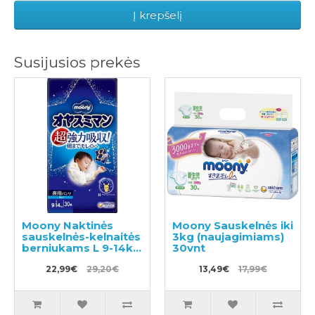
Į krepšelį
Susijusios prekės
Moony Naktinės
Moony Sauskelnės iki
sauskelnės-kelnaitės
3kg (naujagimiams)
berniukams L 9-14kg
30vnt
30vnt
22,99€
29,20€
13,49€
17,99€