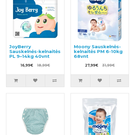
JoyBerry
Moony Sauskelnės-
Sauskelnės-kelnaitės
kelnaitės PM 6-10kg
PL 9–14kg 40vnt
68vnt
16,99€
18,99€
27,99€
31,99€