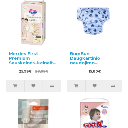
Merries First
BumBun
Premium
Daugkartinio
Sauskelnės–kelnaitės
naudojimo
PXL 12-22kg 32vnt
sauskelnės
25,99€
28,99€
plaukimui ir tualeto
15,80€
mokymui M 11-15kg