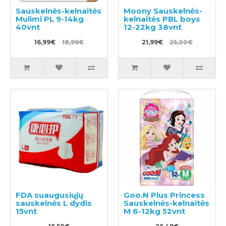
Sauskelnės-kelnaitės
Moony Sauskelnės-
Mulimi PL 9-14kg
kelnaitės PBL boys
40vnt
12-22kg 38vnt
16,99€
18,99€
21,99€
25,00€
FDA suaugusiųjų
Goo.N Plus Princess
sauskelnės L dydis
Sauskelnės-kelnaitės
15vnt
M 6-12kg 52vnt