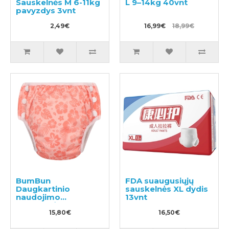
Sauskelnės M 6-11kg
L 9–14kg 40vnt
pavyzdys 3vnt
2,49€
16,99€
18,99€
BumBun
FDA suaugusiųjų
Daugkartinio
sauskelnės XL dydis
naudojimo
13vnt
sauskelnės
plaukimui ir tualeto
15,80€
16,50€
mokymui M 11-15kg