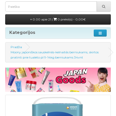
0.00 apie 21 |
0 prekė(s) - 0,00€
Kategorijos
Pradžia
Moony japoniškos sauskelnės-kelnaitės berniukams, skirtos
pratinti prie tualeto pl 9-14kg berniukams 34vnt