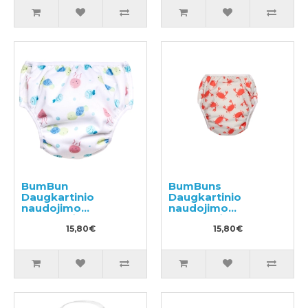
BumBun
BumBuns
Daugkartinio
Daugkartinio
naudojimo
naudojimo
sauskelnės
sauskelnės
plaukimui ir tualeto
15,80€
plaukimui ir tualeto
15,80€
mokymui M 11-15kg
mokymui L 14-20kg