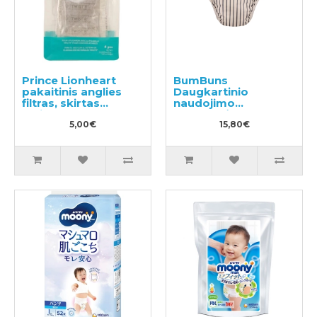
Prince Lionheart
BumBuns
pakaitinis anglies
Daugkartinio
filtras, skirtas
naudojimo
Twist'R 2vnt
sauskelnės
5,00€
plaukimui ir tualeto
15,80€
mokymui L 14-20kg