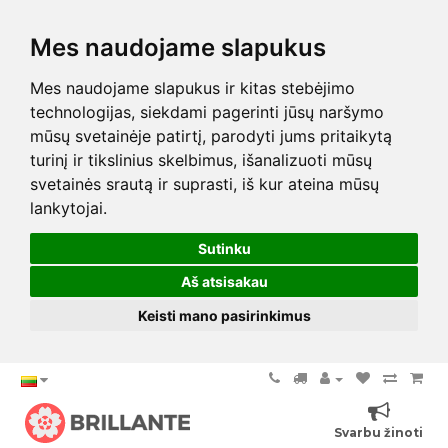
Mes naudojame slapukus
Mes naudojame slapukus ir kitas stebėjimo
technologijas, siekdami pagerinti jūsų naršymo
mūsų svetainėje patirtį, parodyti jums pritaikytą
turinį ir tikslinius skelbimus, išanalizuoti mūsų
svetainės srautą ir suprasti, iš kur ateina mūsų
lankytojai.
Sutinku
Aš atsisakau
Keisti mano pasirinkimus
Svarbu žinoti