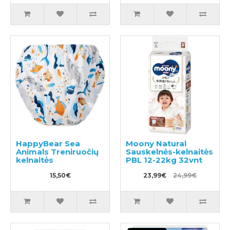
HappyBear Sea
Moony Natural
Animals Treniruočių
Sauskelnės-kelnaitės
kelnaitės
PBL 12-22kg 32vnt
15,50€
23,99€
24,99€