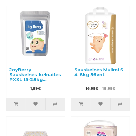
JoyBerry
Sauskelnės Mulimi S
Sauskelnės-kelnaitės
4-8kg 56vnt
PXXL 15-28kg
pavyzdys 3vnt
1,99€
16,99€
18,99€