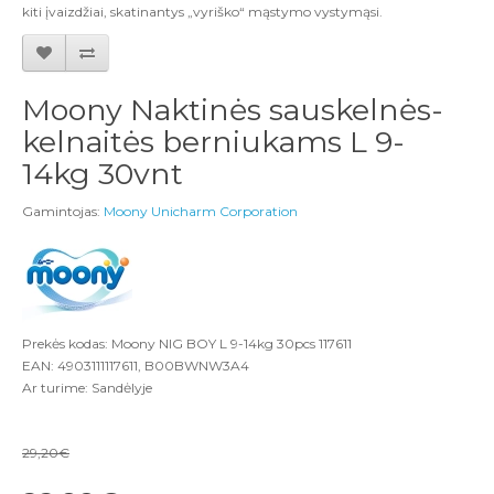
kiti įvaizdžiai, skatinantys „vyriško“ mąstymo vystymąsi.
Moony Naktinės sauskelnės-
kelnaitės berniukams L 9-
14kg 30vnt
Gamintojas:
Moony Unicharm Corporation
Prekės kodas: Moony NIG BOY L 9-14kg 30pcs 117611
EAN: 4903111117611, B00BWNW3A4
Ar turime: Sandėlyje
29,20€