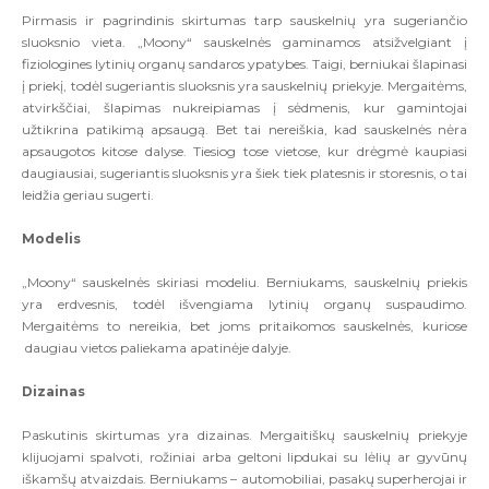
Pirmasis ir pagrindinis skirtumas tarp sauskelnių yra sugeriančio
sluoksnio vieta. „Moony“ sauskelnės gaminamos atsižvelgiant į
fiziologines lytinių organų sandaros ypatybes. Taigi, berniukai šlapinasi
į priekį, todėl sugeriantis sluoksnis yra sauskelnių priekyje. Mergaitėms,
atvirkščiai, šlapimas nukreipiamas į sėdmenis, kur gamintojai
užtikrina patikimą apsaugą. Bet tai nereiškia, kad sauskelnės nėra
apsaugotos kitose dalyse. Tiesiog tose vietose, kur drėgmė kaupiasi
daugiausiai, sugeriantis sluoksnis yra šiek tiek platesnis ir storesnis, o tai
leidžia geriau sugerti.
Modelis
„Moony“ sauskelnės skiriasi modeliu. Berniukams, sauskelnių priekis
yra erdvesnis, todėl išvengiama lytinių organų suspaudimo.
Mergaitėms to nereikia, bet joms pritaikomos sauskelnės, kuriose
daugiau vietos paliekama apatinėje dalyje.
Dizainas
Paskutinis skirtumas yra dizainas. Mergaitiškų sauskelnių priekyje
klijuojami spalvoti, rožiniai arba geltoni lipdukai su lėlių ar gyvūnų
iškamšų atvaizdais. Berniukams – automobiliai, pasakų superherojai ir