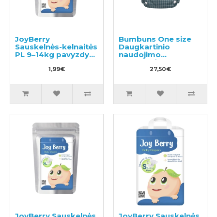
JoyBerry
Bumbuns One size
Sauskelnės-kelnaitės
Daugkartinio
PL 9–14kg pavyzdys
naudojimo
3vnt
sauskelnės
1,99€
27,50€
JoyBerry Sauskelnės
JoyBerry Sauskelnės