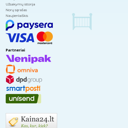
Užsakymų istorija
Norų sąrašas
Naujienlaiškis
Partneriai