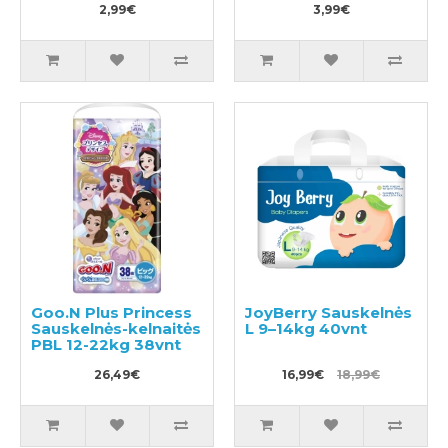
2,99€
3,99€
Goo.N Plus Princess
JoyBerry Sauskelnės
Sauskelnės-kelnaitės
L 9–14kg 40vnt
PBL 12-22kg 38vnt
26,49€
16,99€
18,99€