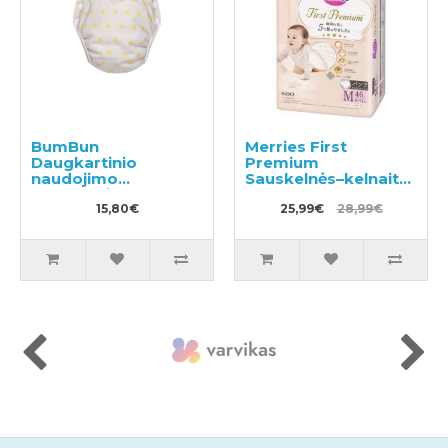
BumBun
Merries First
Daugkartinio
Premium
naudojimo
Sauskelnės–kelnaitės
sauskelnės
PM 6-11kg 46vnt
plaukimui ir tualeto
15,80€
25,99€
28,99€
mokymui M 11-15kg