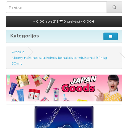
0.00 apie 21 |
0 prekė(s) - 0,00€
Kategorijos
Pradžia
Moony naktinės sauskelnės-kelnaitės berniukams l 9-14kg
30vnt