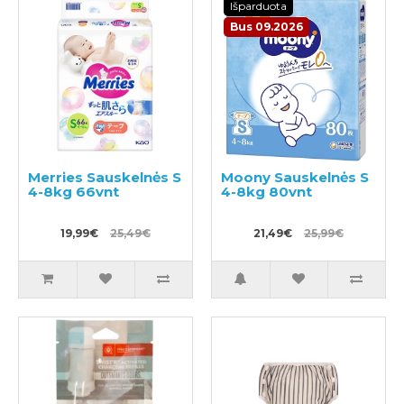
Išparduota
Bus 09.2026
Merries Sauskelnės S
Moony Sauskelnės S
4-8kg 66vnt
4-8kg 80vnt
19,99€
25,49€
21,49€
25,99€