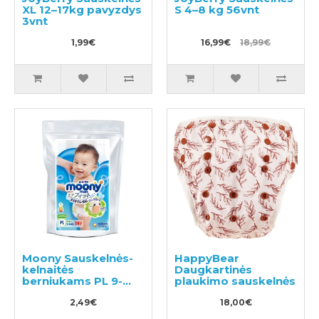
XL 12–17kg pavyzdys
S 4–8 kg 56vnt
3vnt
1,99€
16,99€
18,99€
Moony Sauskelnės-
HappyBear
kelnaitės
Daugkartinės
berniukams PL 9-
plaukimo sauskelnės
14kg, pavyzdys 3vnt
2,49€
18,00€