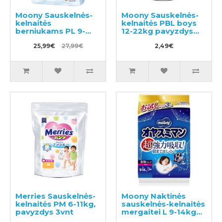
Moony Sauskelnės-
Moony Sauskelnės-
kelnaitės
kelnaitės PBL boys
berniukams PL 9-
12-22kg pavyzdys
14kg 52vnt
3vnt
25,99€
27,99€
2,49€
Merries Sauskelnės-
Moony Naktinės
kelnaitės PM 6-11kg,
sauskelnės-kelnaitės
pavyzdys 3vnt
mergaitei L 9-14kg
3vnt