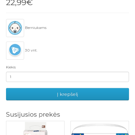
22,99€
Berniukams
30 vnt.
Kiekis
Į krepšelį
Susijusios prekės