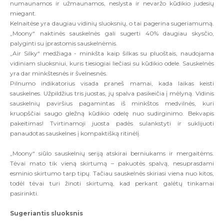
numaunamos ir užmaunamos, neslysta ir nevaržo kūdikio judesių
miegant.
Kelnaitėse yra daugiau vidinių sluoksnių, o tai pagerina sugeriamumą.
„Moony“ naktinės sauskelnės gali sugerti 40% daugiau skysčio,
palyginti su įprastomis sauskelnėmis.
„Air Silky“ medžiaga - minkšta kaip šilkas su pluoštais, naudojama
vidiniam sluoksniui, kuris tiesiogiai liečiasi su kūdikio odele. Sauskelnės
yra dar minkštesnės ir švelnesnės.
Pilnumo indikatorius visada praneš mamai, kada laikas keisti
sauskelnes. Užpildžius tris juostas, jų spalva pasikeičia į mėlyną. Vidinis
sauskelnių paviršius pagamintas iš minkštos medvilnės, kuri
kruopščiai saugo gležną kūdikio odelę nuo sudirginimo. Bekvapis
pakeitimas! Tvirtinamoji juosta padės sulankstyti ir suklijuoti
panaudotas sauskelnes į kompaktišką ritinėlį.
„Moony“ siūlo sauskelnių seriją atskirai berniukams ir mergaitėms.
Tėvai mato tik vieną skirtumą – pakuotės spalvą, nesuprasdami
esminio skirtumo tarp tipų. Tačiau sauskelnės skiriasi viena nuo kitos,
todėl tėvai turi žinoti skirtumą, kad perkant galėtų tinkamai
pasirinkti.
Sugeriantis sluoksnis