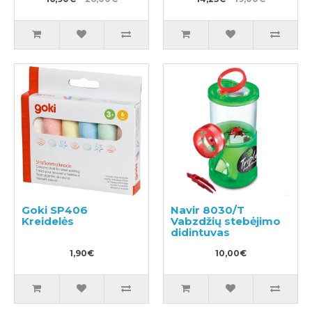
Goki SP406
Navir 8030/T
Kreidelės
Vabzdžių stebėjimo
didintuvas
1,90€
10,00€