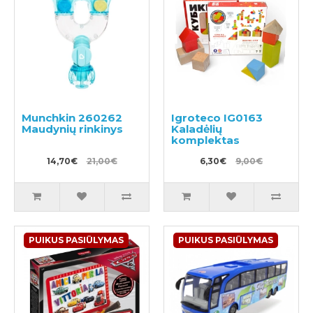
Munchkin 260262
Igroteco IG0163
Maudynių rinkinys
Kaladėlių
komplektas
14,70€
21,00€
6,30€
9,00€
PUIKUS PASIŪLYMAS
PUIKUS PASIŪLYMAS