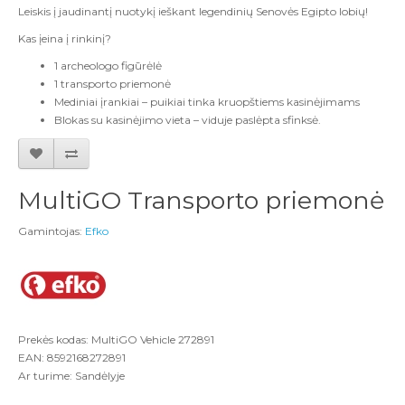
Leiskis į jaudinantį nuotykį ieškant legendinių Senovės Egipto lobių!
Kas įeina į rinkinį?
1 archeologo figūrėlė
1 transporto priemonė
Mediniai įrankiai – puikiai tinka kruopštiems kasinėjimams
Blokas su kasinėjimo vieta – viduje paslėpta sfinksė.
MultiGO Transporto priemonė
Gamintojas:
Efko
Prekės kodas: MultiGO Vehicle 272891
EAN: 8592168272891
Ar turime: Sandėlyje