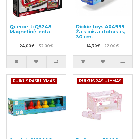
Quercetti Q5248
Dickie toys A04999
Magnetinė lenta
Žaislinis autobusas,
30 cm.
24,00€
32,00€
14,30€
22,00€
PUIKUS PASIŪLYMAS
PUIKUS PASIŪLYMAS