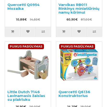
Quercetti Q0954
Varvikas RB011
Mozaika
Rinkinys miniatiūrinių
namų kūrimui
10,88€
14,50€
60,90€
87,00€
PUIKUS PASIŪLYMAS
PUIKUS PASIŪLYMAS
Little Dutch 7146
Quercetti Q6136
Lavinamasis žaislas
Konstruktorius
su plaktuku
16,90€
26,00€
14,25€
19,00€