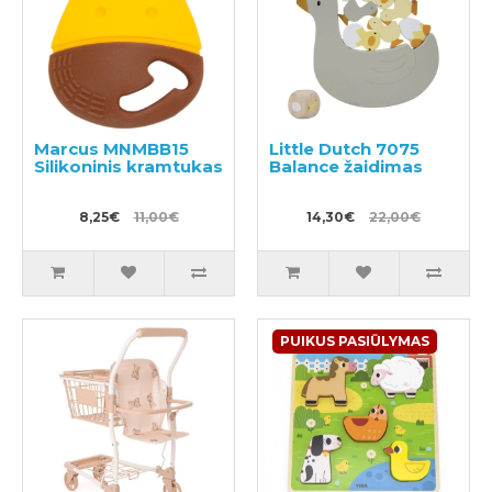
Marcus MNMBB15
Little Dutch 7075
Silikoninis kramtukas
Balance žaidimas
8,25€
11,00€
14,30€
22,00€
PUIKUS PASIŪLYMAS