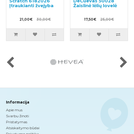
Scratch 6182026
DeCuevas 50028
Įtraukianti žvejyba
Žaislinė lėlių lovelė
21,00€
30,00€
17,50€
25,00€
Informacija
Apie mus
Svarbu žinoti
Pristatymas
Atsiskaitymo būdai
Privatumo politika