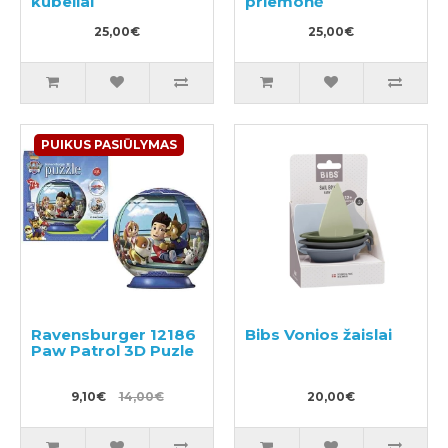
kubeliai
priemonė
25,00€
25,00€
PUIKUS PASIŪLYMAS
Ravensburger 12186
Bibs Vonios žaislai
Paw Patrol 3D Puzle
9,10€
14,00€
20,00€