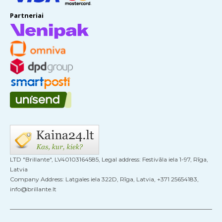
Partneriai
LTD "Brillante", LV40103164585, Legal address: Festivāla iela 1-97, Rīga,
Latvia
Company Address: Latgales iela 322D, Rīga, Latvia, +371 25654183,
info@brillante.lt