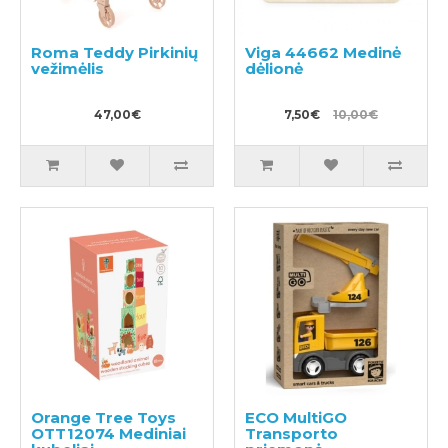
Roma Teddy Pirkinių
Viga 44662 Medinė
vežimėlis
dėlionė
47,00€
7,50€
10,00€
Orange Tree Toys
ECO MultiGO
OTT12074 Mediniai
Transporto