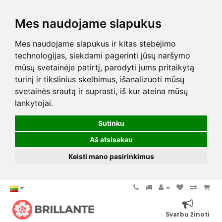
Mes naudojame slapukus
Mes naudojame slapukus ir kitas stebėjimo
technologijas, siekdami pagerinti jūsų naršymo
mūsų svetainėje patirtį, parodyti jums pritaikytą
turinį ir tikslinius skelbimus, išanalizuoti mūsų
svetainės srautą ir suprasti, iš kur ateina mūsų
lankytojai.
Sutinku
Aš atsisakau
Keisti mano pasirinkimus
Svarbu žinoti