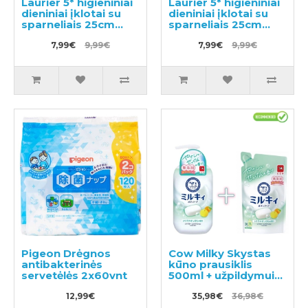
Laurier 5* higieniniai
Laurier 5* higieniniai
dieniniai įklotai su
dieniniai įklotai su
sparneliais 25cm
sparneliais 25cm
17vnt
19vnt
7,99€
9,99€
7,99€
9,99€
Pigeon Drėgnos
Cow Milky Skystas
antibakterinės
kūno prausiklis
servetėlės 2x60vnt
500ml + užpildymui
360ml
12,99€
35,98€
36,98€