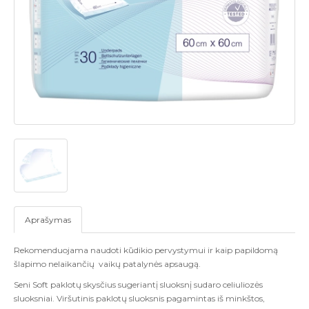
Aprašymas
Rekomenduojama naudoti kūdikio pervystymui ir kaip papildomą
šlapimo nelaikančių vaikų patalynės apsaugą.
Seni Soft paklotų skysčius sugeriantį sluoksnį sudaro celiuliozės
sluoksniai. Viršutinis paklotų sluoksnis pagamintas iš minkštos,