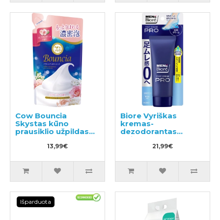
Cow Bouncia
Biore Vyriškas
Skystas kūno
kremas-
prausiklio užpildas
dezodorantas
360ml
kojoms 70g
13,99€
21,99€
Išparduota