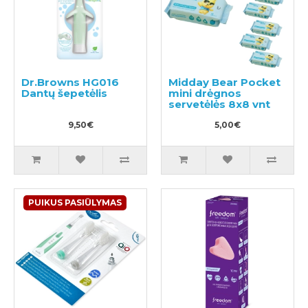
Dr.Browns HG016
Midday Bear Pocket
Dantų šepetėlis
mini drėgnos
servetėlės 8x8 vnt
9,50€
5,00€
PUIKUS PASIŪLYMAS