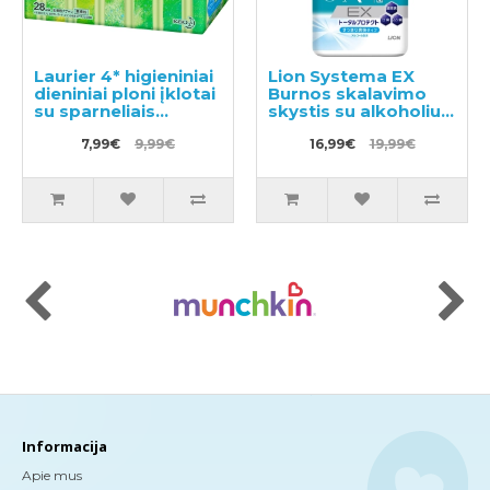
Laurier 4* higieniniai
Lion Systema EX
dieniniai ploni įklotai
Burnos skalavimo
su sparneliais
skystis su alkoholiu
20.5cm 28vnt
900ml
7,99€
9,99€
16,99€
19,99€
Informacija
Apie mus