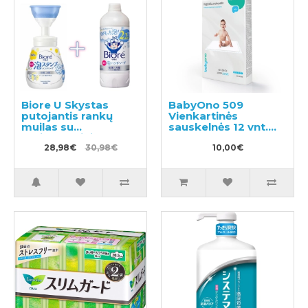
Biore U Skystas
BabyOno 509
putojantis rankų
Vienkartinės
muilas su
sauskelnės 12 vnt.
antibakteriniu
60x90 cm
poveikiu, švelnaus
28,98€
30,98€
10,00€
citrusinio aromato
240ml + užpildas
430ml