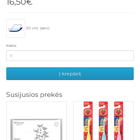
16,50€
30 vnt. (seni)
Kiekis
Į krepšelį
Susijusios prekės