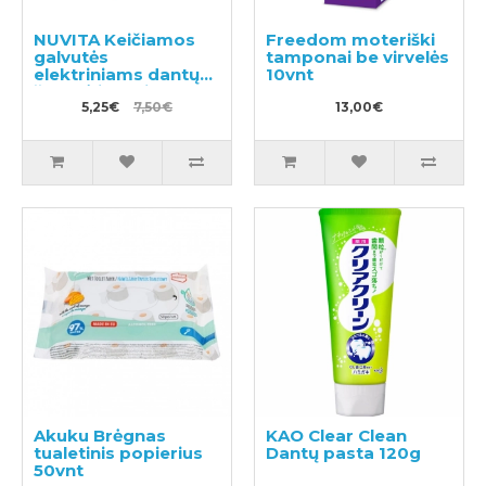
NUVITA Keičiamos
Freedom moteriški
galvutės
tamponai be virvelės
elektriniams dantų
10vnt
šepetėliams ir 12m +
2vnt
5,25€
7,50€
13,00€
Akuku Вrėgnas
KAO Clear Clean
tualetinis popierius
Dantų pasta 120g
50vnt