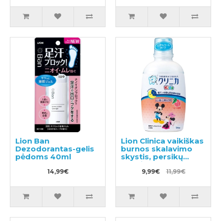
Lion Ban
Lion Clinica vaikiškas
Dezodorantas-gelis
burnos skalavimo
pėdoms 40ml
skystis, persikų
skonio 250ml
14,99€
9,99€
11,99€