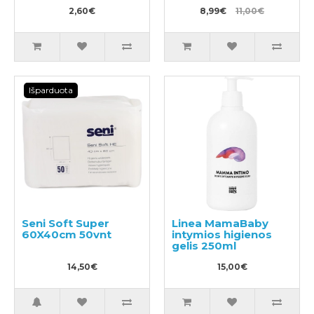
2,60€
8,99€
11,00€
Išparduota
Seni Soft Super
Linea MamaBaby
60X40cm 50vnt
intymios higienos
gelis 250ml
14,50€
15,00€