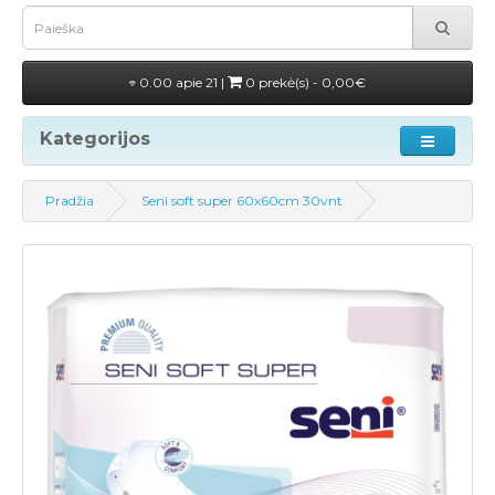
0.00 apie 21 |
0 prekė(s) - 0,00€
Kategorijos
Pradžia
Seni soft super 60x60cm 30vnt