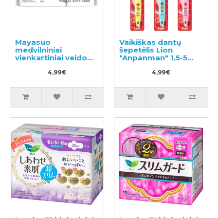
Mayasuo
Vaikiškas dantų
medvilniniai
šepetėlis Lion
vienkartiniai veido
"Anpanman" 1,5-5
rankšluosčiai 60vnt
metų 1vnt
4,99€
4,99€