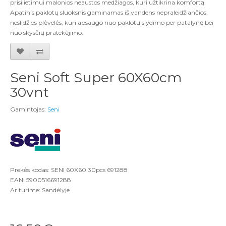
prisilietimui malonios neaustos medžiagos, kuri užtikrina komfortą.
Apatinis paklotų sluoksnis gaminamas iš vandens nepraleidžiančios,
neslidžios plėvelės, kuri apsaugo nuo paklotų slydimo per patalynę bei
nuo skysčių pratekėjimo.
Seni Soft Super 60X60cm
30vnt
Gamintojas:
Seni
Prekės kodas: SENI 60X60 30pcs 691288
EAN: 5900516691288
Ar turime: Sandėlyje