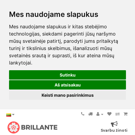
Mes naudojame slapukus
Mes naudojame slapukus ir kitas stebėjimo
technologijas, siekdami pagerinti jūsų naršymo
mūsų svetainėje patirtį, parodyti jums pritaikytą
turinį ir tikslinius skelbimus, išanalizuoti mūsų
svetainės srautą ir suprasti, iš kur ateina mūsų
lankytojai.
Sutinku
Aš atsisakau
Keisti mano pasirinkimus
Svarbu žinoti