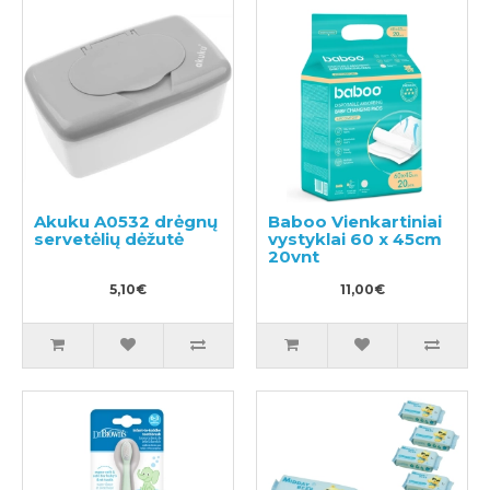
Akuku A0532 drėgnų
Baboo Vienkartiniai
servetėlių dėžutė
vystyklai 60 x 45cm
20vnt
5,10€
11,00€