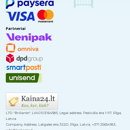
Partneriai
LTD "Brillante", LV40103164585, Legal address: Festivāla iela 1-97, Rīga,
Latvia
Company Address: Latgales iela 322D, Rīga, Latvia, +371 25654183,