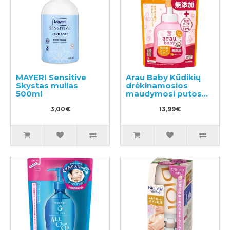
MAYERI Sensitive
Arau Baby Kūdikių
Skystas muilas
drėkinamosios
500ml
maudymosi putos
400ml
3,00€
13,99€