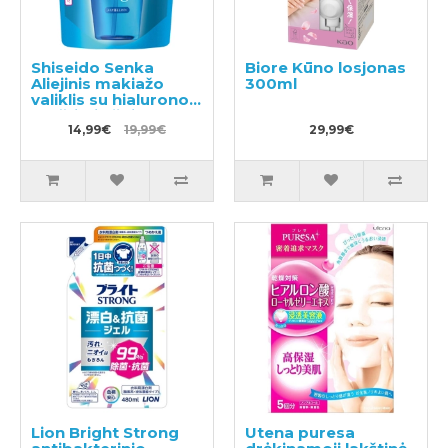
Shiseido Senka
Biore Kūno losjonas
Aliejinis makiažo
300ml
valiklis su hialurono
rūgštimi užpildas
180ml
14,99€
19,99€
29,99€
Lion Bright Strong
Utena puresa