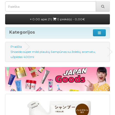
0.00 apie 21 |
0 prekė(s) - 0,00€
Kategorijos
Pradžia
Shiseido super mild plaukų šampūnas su žolelių aromatu,
užpildas 400ml