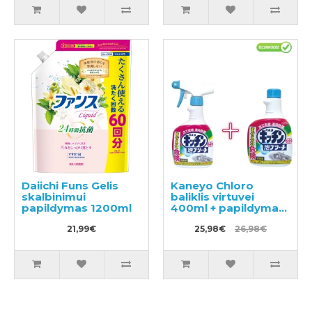
Daiichi Funs Gelis
Kaneyo Chloro
skalbinimui
baliklis virtuvei
papildymas 1200ml
400ml + papildymas
400ml
21,99€
25,98€
26,98€