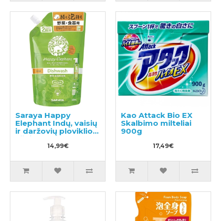
Saraya Happy
Kao Attack Bio EX
Elephant Indų, vaisių
Skalbimo milteliai
ir daržovių ploviklio
900g
užpildas 500ml
14,99€
17,49€