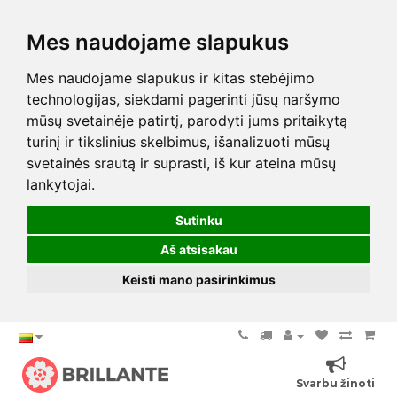
Mes naudojame slapukus
Mes naudojame slapukus ir kitas stebėjimo
technologijas, siekdami pagerinti jūsų naršymo
mūsų svetainėje patirtį, parodyti jums pritaikytą
turinį ir tikslinius skelbimus, išanalizuoti mūsų
svetainės srautą ir suprasti, iš kur ateina mūsų
lankytojai.
Sutinku
Aš atsisakau
Keisti mano pasirinkimus
Svarbu žinoti