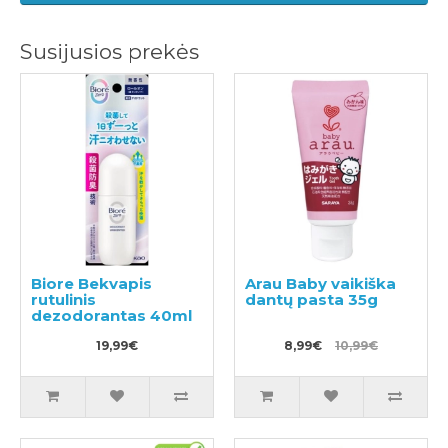
Susijusios prekės
Biore Bekvapis
Arau Baby vaikiška
rutulinis
dantų pasta 35g
dezodorantas 40ml
19,99€
8,99€
10,99€