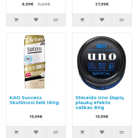
8,99€
11,00€
27,99€
KAO Success
Shiseido Uno šlapių
Skutimosi želė 180g
plaukų efekto
vaškas 80g
19,99€
19,99€