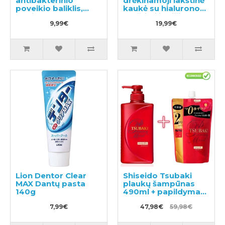
antibakterinio
drėkinamoji lakštinė
poveikio baliklis,
kaukė su hialurono
papildymas 480ml
rūgštimi ir bičių
9,99€
pieneliu 5vnt
19,99€
Lion Dentor Clear
Shiseido Tsubaki
MAX Dantų pasta
plaukų šampūnas
140g
490ml + papildymas
660ml
7,99€
47,98€
59,98€