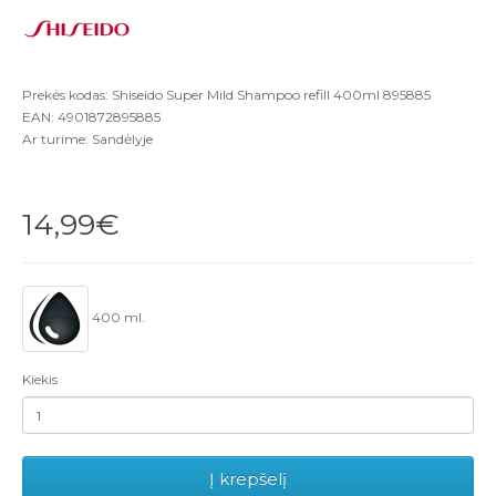
Prekės kodas: Shiseido Super Mild Shampoo refill 400ml 895885
EAN: 4901872895885
Ar turime: Sandėlyje
14,99€
400 ml.
Kiekis
Į krepšelį