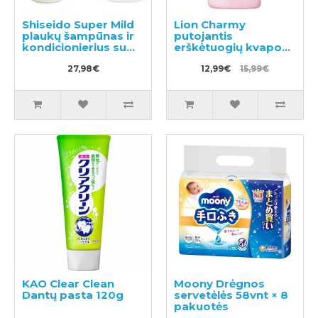
Shiseido Super Mild
Lion Charmy
plaukų šampūnas ir
putojantis
kondicionierius su
erškėtuogių kvapo
žolelių aromatu
indų ploviklis,
220ml
27,98€
užpildas 550ml
12,99€
15,99€
KAO Clear Clean
Moony Drėgnos
Dantų pasta 120g
servetėlės 58vnt × 8
pakuotės