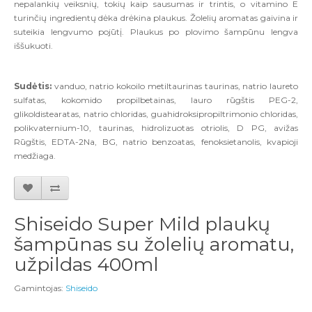
nepalankių veiksnių, tokių kaip sausumas ir trintis, o vitamino E
turinčių ingredientų dėka drėkina plaukus. Žolelių aromatas gaivina ir
suteikia lengvumo pojūtį. Plaukus po plovimo šampūnu lengva
iššukuoti.
Sudėtis
:
vanduo, natrio kokoilo metiltaurinas taurinas, natrio laureto
sulfatas, kokomido propilbetainas, lauro rūgštis PEG-2,
glikoldistearatas, natrio chloridas, guahidroksipropiltrimonio chloridas,
polikvaternium-10, taurinas, hidrolizuotas otriolis, D PG, avižas
Rūgštis, EDTA-2Na, BG, natrio benzoatas, fenoksietanolis, kvapioji
medžiaga.
Shiseido Super Mild plaukų
šampūnas su žolelių aromatu,
užpildas 400ml
Gamintojas:
Shiseido