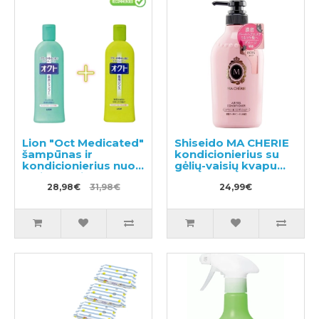
Lion "Oct Medicated"
Shiseido MA CHERIE
šampūnas ir
kondicionierius su
kondicionierius nuo
gėlių-vaisių kvapu
pleiskanų ir galvos
450ml
odos niežėjimo
28,98€
31,98€
24,99€
320ml