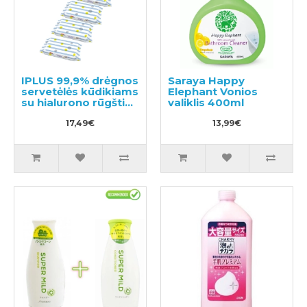
IPLUS 99,9% drėgnos
Saraya Happy
servetėlės kūdikiams
Elephant Vonios
su hialurono rūgštimi
valiklis 400ml
480vnt (6x80)
17,49€
13,99€