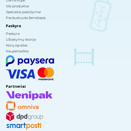
Gamintojai
Visi produktai
Specialūs pasiūlymai
Parduotuvės žemėlapis
Paskyra
Paskyra
Užsakymų istorija
Norų sąrašas
Naujienlaiškis
Partneriai