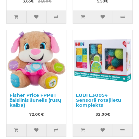
13,65€
21,00€
5,50€
Fisher Price FPP81
LUDI L30054
žaislinis šunelis (rusų
Sensorā rotaļlietu
kalba)
komplekts
72,00€
32,00€