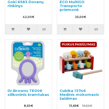
Goki 6583 Dovanų
ECO MultiGO
rinkinys
Transporto
priemonė
42,00€
25,00€
PUIKUS PASIŪLYMAS
Dr.Browns TE006
Cubika 13746
silikoninis kramtukas
Medinis mokomasis
žaidimas
8,50€
13,65€
19,50€