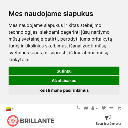
Mes naudojame slapukus
Mes naudojame slapukus ir kitas stebėjimo
technologijas, siekdami pagerinti jūsų naršymo
mūsų svetainėje patirtį, parodyti jums pritaikytą
turinį ir tikslinius skelbimus, išanalizuoti mūsų
svetainės srautą ir suprasti, iš kur ateina mūsų
lankytojai.
Sutinku
Aš atsisakau
Keisti mano pasirinkimus
Svarbu žinoti