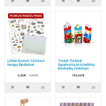
PUIKUS PASIŪLYMAS
Little Dutch 120044
Tickit 72606
langų lipdukai
Spalvotų kristalinių
blokelių rinkinys
4,55€
7,00€
105,00€