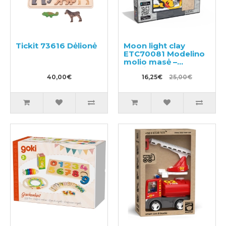
Tickit 73616 Dėlionė
Moon light clay
ETC70081 Modelino
molio masė –
paveikslas
40,00€
16,25€
25,00€