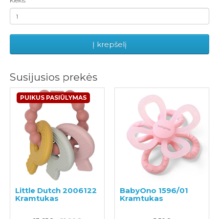
Kiekis
Į krepšelį
Susijusios prekės
PUIKUS PASIŪLYMAS
Little Dutch 2006122
BabyOno 1596/01
Kramtukas
Kramtukas