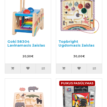
Goki 58304
Topbright
Lavinamasis žaislas
Ugdomasis žaislas
20,50€
30,00€
PUIKUS PASIŪLYMAS