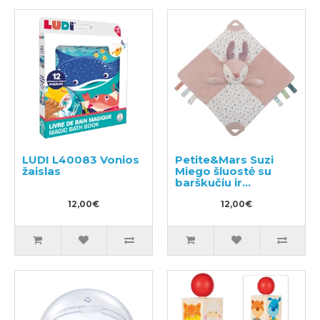
LUDI L40083 Vonios
Petite&Mars Suzi
žaislas
Miego šluostė su
barškučiu ir
kramtuku
12,00€
12,00€