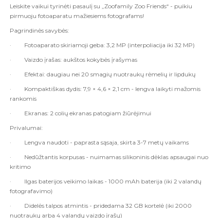
Leiskite vaikui tyrinėti pasaulį su
„Zoofamily Zoo Friends“ - puikiu
pirmuoju fotoaparatu mažiesiems fotografams!
Pagrindinės savybės:
·
Fotoaparato skiriamoji geba:
3,2 MP (interpoliacija iki 32 MP)
·
Vaizdo įrašas:
aukštos kokybės įrašymas
·
Efektai:
daugiau nei 20 smagių nuotraukų rėmelių ir lipdukų
·
Kompaktiškas dydis:
7,9 × 4,6 × 2,1 cm - lengva laikyti mažomis
rankomis
·
Ekranas:
2 colių ekranas patogiam žiūrėjimui
Privalumai:
·
Lengva naudoti -
paprasta sąsaja, skirta 3-7 metų vaikams
·
Nedūžtantis korpusas -
nuimamas silikoninis dėklas apsaugai nuo
kritimo
·
Ilgas baterijos veikimo laikas -
1000 mAh baterija (iki 2 valandų
fotografavimo)
·
Didelės talpos atmintis -
pridedama 32 GB kortelė (iki 2000
nuotraukų arba 4 valandų vaizdo įrašų)