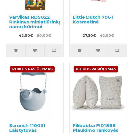
Varvikas RDS022
Little Dutch 7061
Rinkinys miniatiūrinių
Kosmetinė
namų kūrimui
42,00€
60,00€
27,30€
42,00€
PUIKUS PASIŪLYMAS
PUIKUS PASIŪLYMAS
Scrunch 110031
Filibabba FI01866
Laistytuvas
Plaukimo rankovės