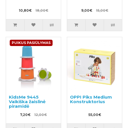
10,80€
18,00€
9,00€
15,00€
PUIKUS PASIŪLYMAS
KidsMe 9445
OPPI Piks Medium
Vaikiška žaislinė
Konstruktorius
piramidė
7,20€
12,00€
55,00€