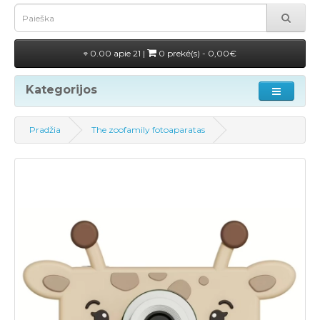
0.00 apie 21 |
0 prekė(s) - 0,00€
Kategorijos
Pradžia
The zoofamily fotoaparatas