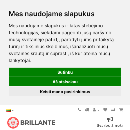
Mes naudojame slapukus
Mes naudojame slapukus ir kitas stebėjimo
technologijas, siekdami pagerinti jūsų naršymo
mūsų svetainėje patirtį, parodyti jums pritaikytą
turinį ir tikslinius skelbimus, išanalizuoti mūsų
svetainės srautą ir suprasti, iš kur ateina mūsų
lankytojai.
Sutinku
Aš atsisakau
Keisti mano pasirinkimus
Svarbu žinoti