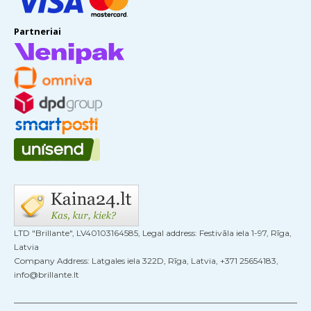
Partneriai
LTD "Brillante", LV40103164585, Legal address: Festivāla iela 1-97, Rīga,
Latvia
Company Address: Latgales iela 322D, Rīga, Latvia, +371 25654183,
info@brillante.lt