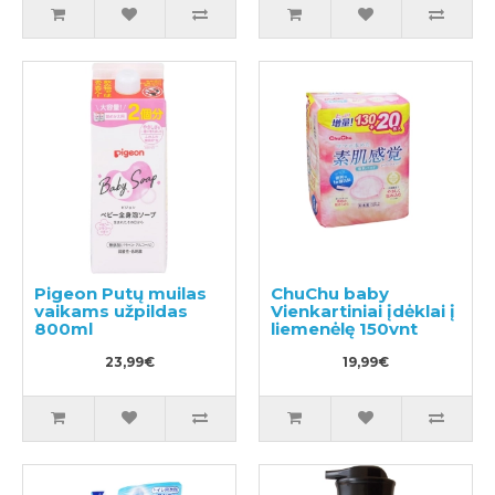
Pigeon Putų muilas
ChuChu baby
vaikams užpildas
Vienkartiniai įdėklai į
800ml
liemenėlę 150vnt
23,99€
19,99€