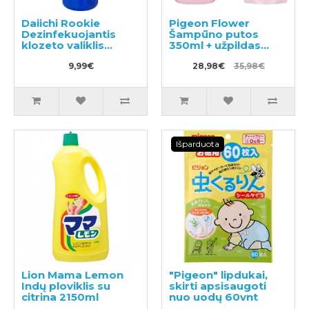
Daiichi Rookie
Pigeon Flower
Dezinfekuojantis
Šampūno putos
klozeto valiklis
350ml + užpildas
500ml
300ml
9,99€
28,98€
35,98€
Išparduota
Lion Mama Lemon
"Pigeon" lipdukai,
Indų ploviklis su
skirti apsisaugoti
citrina 2150ml
nuo uodų 60vnt