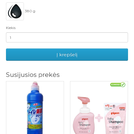
380 g
Kiekis
Į krepšelį
Susijusios prekės