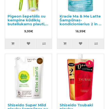
Pigeon šepetėlis su
Kracie Ma & Me Latte
kempine kūdikių
Šampūnas-
buteliukams plauti,
kondicionierius 2 in 1
1vnt
papildymas 360ml
9,99€
16,99€
Shiseido Super Mild
Shiseido Tsubaki
plaukų šampūnas su
plaukų