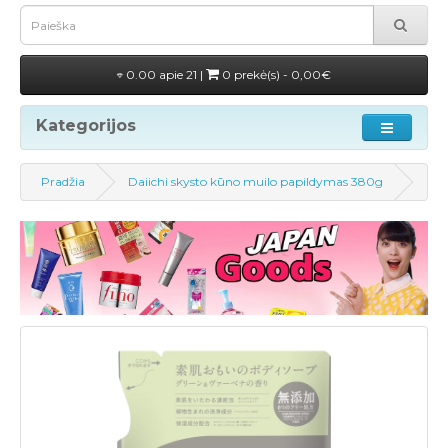
0.00 apie 21 |
0 prekė(s) - 0,00€
Kategorijos
Pradžia
Daiichi skysto kūno muilo papildymas 380g