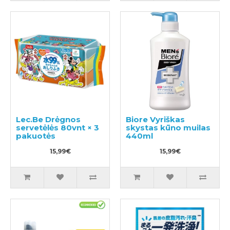
Lec.Be Drėgnos
Biore Vyriškas
servetėlės 80vnt × 3
skystas kūno muilas
pakuotės
440ml
15,99€
15,99€