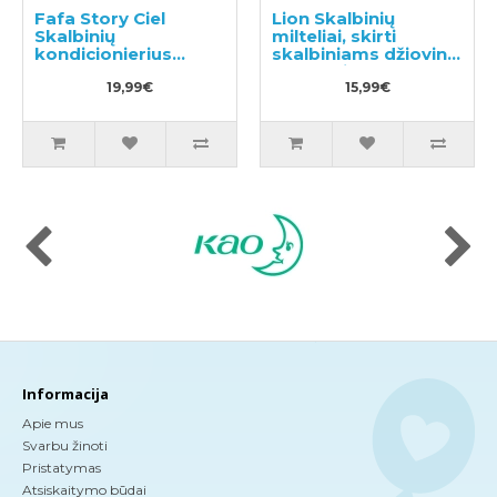
Fafa Story Ciel
Lion Skalbinių
Skalbinių
milteliai, skirti
kondicionierius
skalbiniams džiovinti
600ml
patalpoje 900g
19,99€
15,99€
Informacija
Apie mus
Svarbu žinoti
Pristatymas
Atsiskaitymo būdai