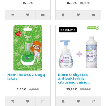
15,99€
16,99€
18,99€
Išparduota
Nomi 880602 Nagų
Biore U skystas
lakas
antibakterinis
citrusinių vaisių
kvapo rankų muilas
2,80€
4,00€
240ml + užpildas
25,98€
27,98€
450ml