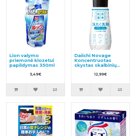
Lion valymo
Daiichi Novage
priemonė klozetui
Koncentruotas
papildymas 350ml
skystas skalbinių
ploviklis 300ml
5,49€
12,99€