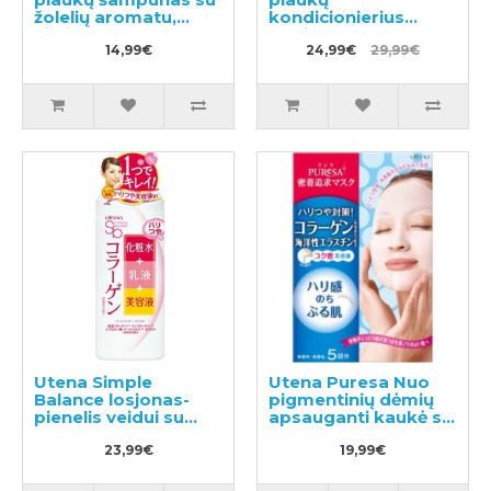
žolelių aromatu,
kondicionierius
užpildas 400ml
papildymas 660ml
14,99€
24,99€
29,99€
Utena Simple
Utena Puresa Nuo
Balance losjonas-
pigmentinių dėmių
pienelis veidui su
apsauganti kaukė su
kolagenu 220ml
kolagenu 5vnt
23,99€
19,99€