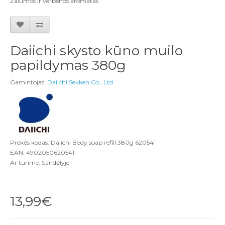
Žalumos ir verbenos aromatas.
Daiichi skysto kūno muilo
papildymas 380g
Gamintojas:
Daiichi Sekken Co., Ltd
Prekės kodas: Daiichi Body soap refill 380g 620541
EAN: 4902050620541
Ar turime: Sandėlyje
13,99€