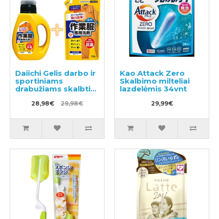
Daiichi Gelis darbo ir
Kao Attack Zero
sportiniams
Skalbimo milteliai
drabužiams skalbti
lazdelėmis 34vnt
800ml + užpildymui
720ml
28,98€
29,98€
29,99€