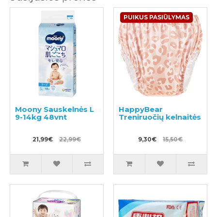
PUIKUS PASIŪLYMAS
Moony Sauskelnės L
HappyBear
9-14kg 48vnt
Treniruočių kelnaitės
21,99€
22,99€
9,30€
15,50€