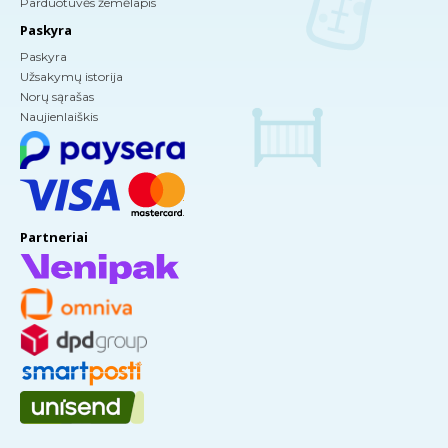
Parduotuvės žemėlapis
Paskyra
Paskyra
Užsakymų istorija
Norų sąrašas
Naujienlaiškis
Partneriai