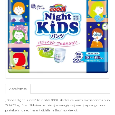
Aprašymas
„
Goo.N Night Junior
”
kelnaitės XXXL skirtos vaikams, sveriantiems nuo
15 iki 35 kg. Jos užtikrina patikimą apsaugą visą naktį, apsaugo nuo
pratekėjimo net ir esant dideliam šlapimo kiekiui.