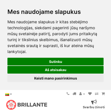
Mes naudojame slapukus
Mes naudojame slapukus ir kitas stebėjimo
technologijas, siekdami pagerinti jūsų naršymo
mūsų svetainėje patirtį, parodyti jums pritaikytą
turinį ir tikslinius skelbimus, išanalizuoti mūsų
svetainės srautą ir suprasti, iš kur ateina mūsų
lankytojai.
Sutinku
Aš atsisakau
Keisti mano pasirinkimus
Svarbu žinoti