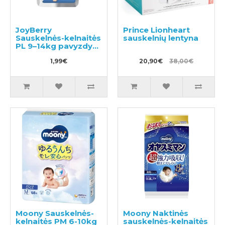
JoyBerry
Prince Lionheart
Sauskelnės-kelnaitės
sauskelnių lentyna
PL 9–14kg pavyzdys
3vnt
1,99€
20,90€
38,00€
Moony Sauskelnės-
Moony Naktinės
kelnaitės PM 6-10kg
sauskelnės-kelnaitės