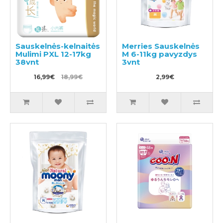
Sauskelnės-kelnaitės
Merries Sauskelnės
Mulimi PXL 12-17kg
M 6-11kg pavyzdys
38vnt
3vnt
16,99€
18,99€
2,99€