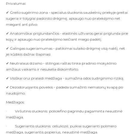
Privalumai:
✔
Greito sugėrimo zona - specialus sluoksnis sauskelnių priekyje greitai
sugeria ir tolygiai paskirsto drėgmę, apsaugo nuo pratekėjimo net
miegant ant pilvo.
✔
Anatomiškai priglundančios - elastinės užtvaros gerai priglunda prie
kojų ir apsaugo nuo pratekėjimo keičiant miego padėtį.
✔
Galingas sugeriamumas - patikimai sulaiko drėgmę visą naktį, net
jei kūdikis dažnai šlapinasi.
✔
Neutralaus dizaino - stilingas raštas tinka pradinio mokyklinio
amžiaus vaikams ir nesukelia diskomforto.
✔
Visiškai orui pralaidi medžiaga - sumažina odos sudirginimo riziką.
✔
Dezodoruojantis poveikis - padeda sumažinti nemalonų kvapą po
naudojimo.
Medžiagos:
·
Viršutinis sluoksnis: poliolefino pagrindu pagaminta neaustinė
medžiaga.
·
Sugeriantis sluoksnis: celiuliozė, puikiai sugerianti polimero
medžiaga, sugeriantis popierius, neaustinė medžiaga.