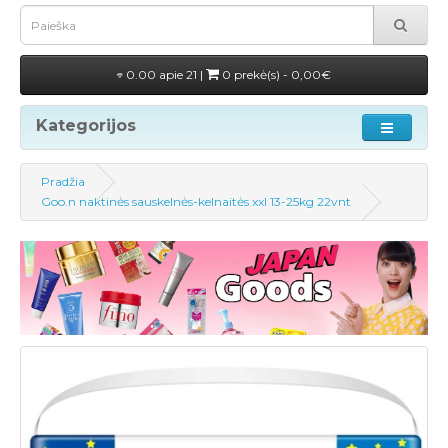
0.00 apie 21 |
0 prekė(s) - 0,00€
Kategorijos
Pradžia
Goo.n naktinės sauskelnės-kelnaitės xxl 13-25kg 22vnt