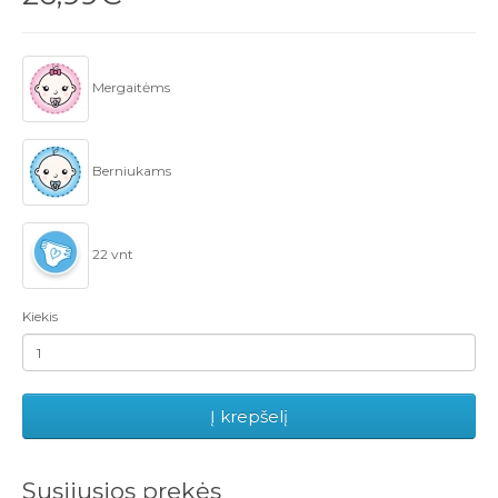
Mergaitėms
Berniukams
22 vnt
Kiekis
Į krepšelį
Susijusios prekės