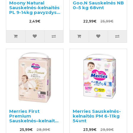
Moony Natural
Goo.N Sauskelnės NB
Sauskelnės-kelnaitės
0–5 kg 68vnt
PL 9-14kg pavyzdys
3vnt
2,49€
22,99€
25,99€
Merries First
Merries Sauskelnės-
Premium
kelnaitės PM 6-11kg
Sauskelnės–kelnaitės
54vnt
PM 6-11kg 46vnt
25,99€
28,99€
23,99€
29,99€