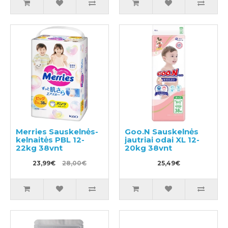
Merries Sauskelnės-
Goo.N Sauskelnės
kelnaitės PBL 12-
jautriai odai XL 12-
22kg 38vnt
20kg 38vnt
23,99€
28,00€
25,49€