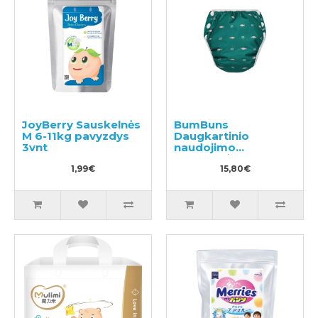
JoyBerry Sauskelnės
BumBuns
M 6-11kg pavyzdys
Daugkartinio
3vnt
naudojimo
sauskelnės
1,99€
plaukimui ir tualeto
15,80€
mokymui S 8-11kg