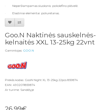
·
Neperšlampamas sluoksnis: poliolefino plėvelė.
·
Elastiniai elementai: poliuretanas.
Goo.N Naktinės sauskelnės-
kelnaitės XXL 13-25kg 22vnt
Gamintojas:
GOO.N
Prekės kodas: GooN Night XL 13-25kg 22pcs 859874
EAN: 4902011859874
Ar turime: Sandėlyje
26,99€