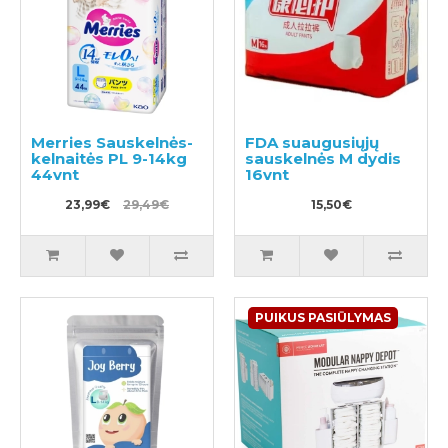
Merries Sauskelnės-
FDA suaugusiųjų
kelnaitės PL 9-14kg
sauskelnės M dydis
44vnt
16vnt
23,99€
29,49€
15,50€
PUIKUS PASIŪLYMAS