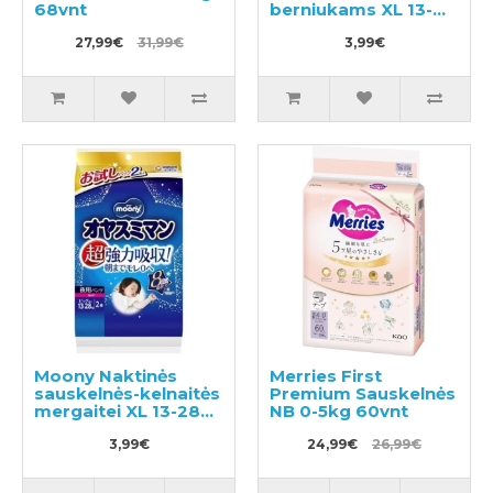
68vnt
berniukams XL 13-
28kg 2vnt
27,99€
31,99€
3,99€
Moony Naktinės
Merries First
sauskelnės-kelnaitės
Premium Sauskelnės
mergaitei XL 13-28kg
NB 0-5kg 60vnt
2vnt
3,99€
24,99€
26,99€