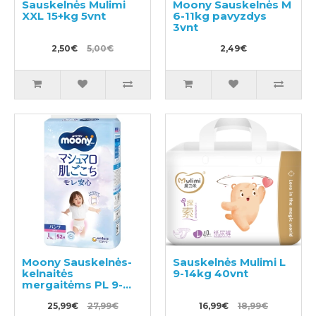
Sauskelnės Mulimi
Moony Sauskelnės M
XXL 15+kg 5vnt
6-11kg pavyzdys
3vnt
2,50€
5,00€
2,49€
Moony Sauskelnės-
Sauskelnės Mulimi L
kelnaitės
9-14kg 40vnt
mergaitėms PL 9-
14kg 52vnt
25,99€
27,99€
16,99€
18,99€