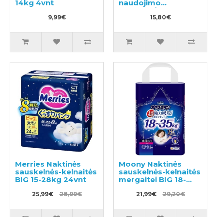
14kg 4vnt
naudojimo
sauskelnės
9,99€
plaukimui ir tualeto
15,80€
mokymui M 11-15kg
Merries Naktinės
Moony Naktinės
sauskelnės-kelnaitės
sauskelnės-kelnaitės
BIG 15-28kg 24vnt
mergaitei BIG 18-
35kg 12vnt
25,99€
28,99€
21,99€
29,20€