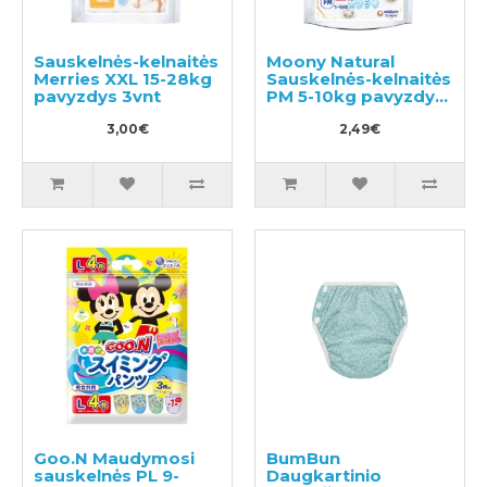
Sauskelnės-kelnaitės
Moony Natural
Merries XXL 15-28kg
Sauskelnės-kelnaitės
pavyzdys 3vnt
PM 5-10kg pavyzdys
3vnt
3,00€
2,49€
Goo.N Maudymosi
BumBun
sauskelnės PL 9-
Daugkartinio