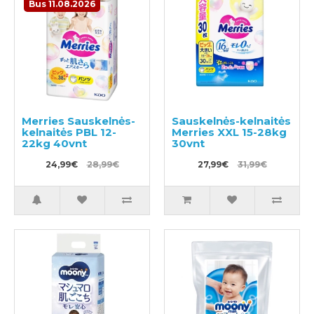
Bus 11.08.2026
Merries Sauskelnės-
Sauskelnės-kelnaitės
kelnaitės PBL 12-
Merries XXL 15-28kg
22kg 40vnt
30vnt
24,99€
28,99€
27,99€
31,99€