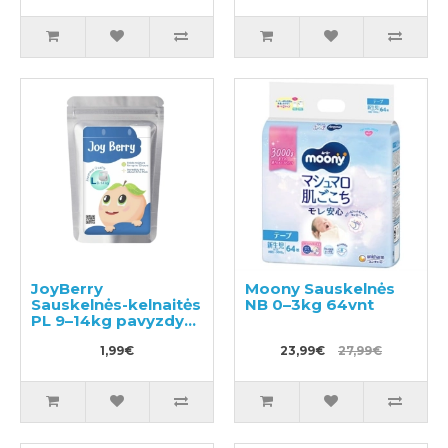
JoyBerry
Moony Sauskelnės
Sauskelnės-kelnaitės
NB 0–3kg 64vnt
PL 9–14kg pavyzdys
3vnt
1,99€
23,99€
27,99€