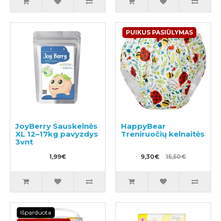
PUIKUS PASIŪLYMAS
JoyBerry Sauskelnės
HappyBear
XL 12–17kg pavyzdys
Treniruočių kelnaitės
3vnt
1,99€
9,30€
15,50€
Išparduota