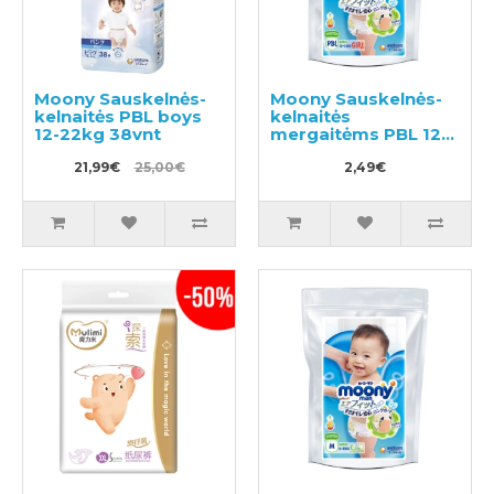
Moony Sauskelnės-
Moony Sauskelnės-
kelnaitės PBL boys
kelnaitės
12-22kg 38vnt
mergaitėms PBL 12-
22kg pavyzdys 3vnt
21,99€
25,00€
2,49€