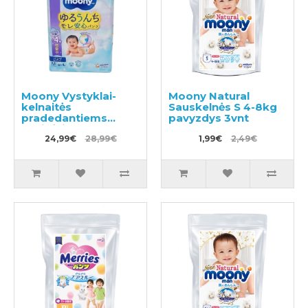
Moony Vystyklai-
Moony Natural
kelnaitės
Sauskelnės S 4-8kg
pradedantiems
pavyzdys 3vnt
ropinėti PM 5–10kg
56vnt
24,99€
28,99€
1,99€
2,49€