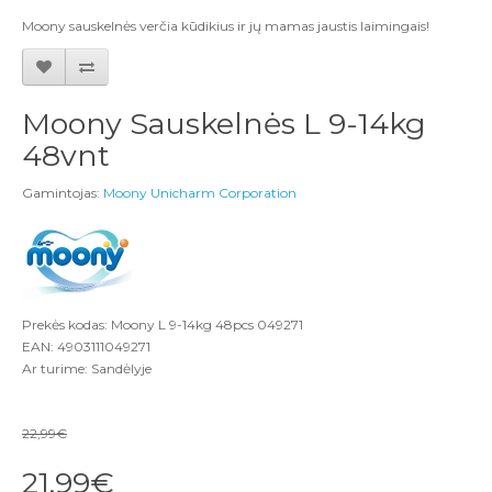
Moony sauskelnės verčia kūdikius ir jų mamas jaustis laimingais!
Moony Sauskelnės L 9-14kg
48vnt
Gamintojas:
Moony Unicharm Corporation
Prekės kodas: Moony L 9-14kg 48pcs 049271
EAN: 4903111049271
Ar turime: Sandėlyje
22,99€
21,99€