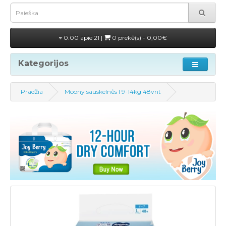
0.00 apie 21 |
0 prekė(s) - 0,00€
Kategorijos
Pradžia
Moony sauskelnės l 9-14kg 48vnt