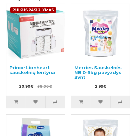
PUIKUS PASIŪLYMAS
Prince Lionheart
Merries Sauskelnės
sauskelnių lentyna
NB 0-5kg pavyzdys
3vnt
20,90€
38,00€
2,99€