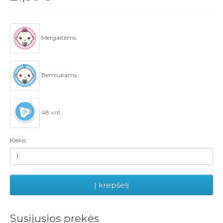
Mergaitėms
Berniukams
48 vnt
Kiekis
Į krepšelį
Susijusios prekės