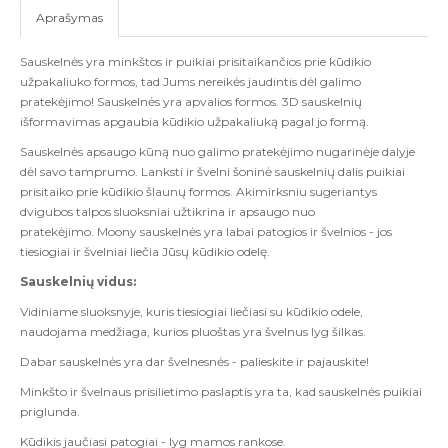
Aprašymas
Sauskelnės yra minkštos ir puikiai prisitaikančios prie kūdikio
užpakaliuko formos, tad Jums nereikės jaudintis dėl ​​galimo
pratekėjimo! Sauskelnės yra apvalios formos. 3D sauskelnių
išformavimas apgaubia kūdikio užpakaliuką pagal jo formą.
Sauskelnės apsaugo kūną nuo galimo pratekėjimo nugarinėje dalyje
dėl savo tamprumo. Lanksti ir švelni šoninė sauskelnių dalis puikiai
prisitaiko prie kūdikio šlaunų formos. Akimirksniu sugeriantys
dvigubos talpos sluoksniai užtikrina ir apsaugo nuo
pratekėjimo. Moony sauskelnės yra labai patogios ir švelnios - jos
tiesiogiai ir švelniai liečia Jūsų kūdikio odelę.
Sauskelnių vidus:
Vidiniame sluoksnyje, kuris tiesiogiai liečiasi su kūdikio odele,
naudojama medžiaga, kurios pluoštas yra švelnus lyg šilkas.
Dabar sauskelnės yra dar švelnesnės - palieskite ir pajauskite!
Minkšto ir švelnaus prisilietimo paslaptis yra ta, kad sauskelnės puikiai
priglunda.
Kūdikis jaučiasi patogiai - lyg mamos rankose.