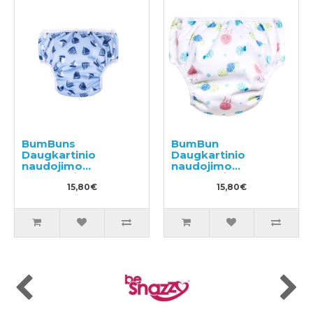
BumBuns
BumBun
Daugkartinio
Daugkartinio
naudojimo
naudojimo
sauskelnės
sauskelnės
plaukimui ir tualeto
15,80€
plaukimui ir tualeto
15,80€
mokymui L 14-20kg
mokymui M 11-15kg