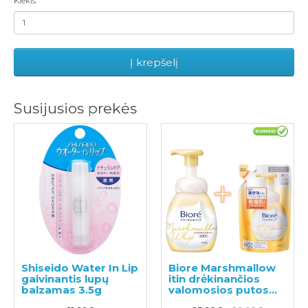
Kiekis
Į krepšelį
Susijusios prekės
Shiseido Water In Lip
Biore Marshmallow
gaivinantis lupų
itin drėkinančios
balzamas 3.5g
valomosios putos
150ml + užpildas