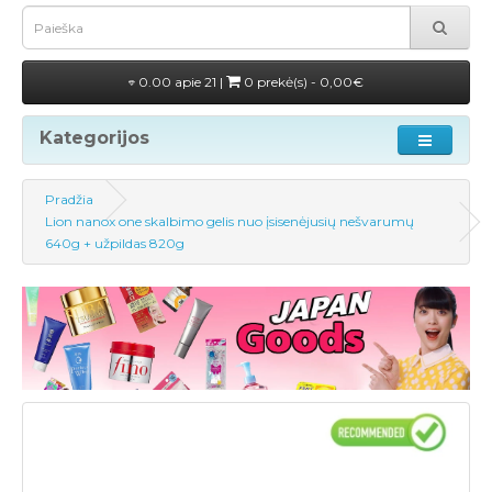
0.00 apie 21 |
0 prekė(s) - 0,00€
Kategorijos
Pradžia
Lion nanox one skalbimo gelis nuo įsisenėjusių nešvarumų
640g + užpildas 820g