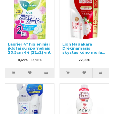
Laurier 4* higieniniai
Lion Hadakara
įklotai su sparneliais
Drėkinamasis
20.5cm 44 (22x2) vnt
skystas kūno muilas,
su gėlių aromatu,
11,49€
13,98€
užpildas 800ml
22,99€