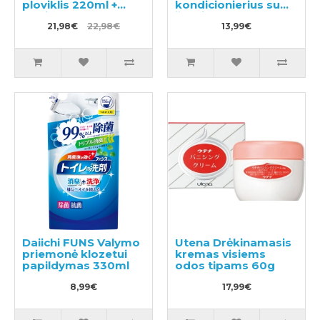
ploviklis 220ml +
kondicionierius su
papildymas 570ml
žolelių aromatu
21,98€
22,98€
220ml
13,99€
Daiichi FUNS Valymo
Utena Drėkinamasis
priemonė klozetui
kremas visiems
papildymas 330ml
odos tipams 60g
8,99€
17,99€