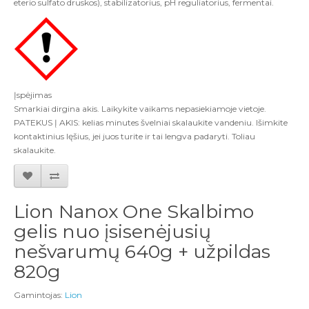
eterio sulfato druskos), stabilizatorius, pH reguliatorius, fermentai.
Įspėjimas
Smarkiai dirgina akis. Laikykite vaikams nepasiekiamoje vietoje.
PATEKUS Į AKIS: kelias minutes švelniai skalaukite vandeniu. Išimkite
kontaktinius lęšius, jei juos turite ir tai lengva padaryti. Toliau
skalaukite.
Lion Nanox One Skalbimo
gelis nuo įsisenėjusių
nešvarumų 640g + užpildas
820g
Gamintojas:
Lion