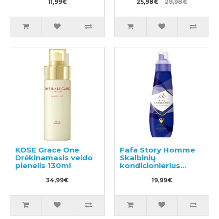
11,99€
130ml
25,98€
29,98€
KOSE Grace One
Fafa Story Homme
Drėkinamasis veido
Skalbinių
pienelis 130ml
kondicionierius
600ml
34,99€
19,99€