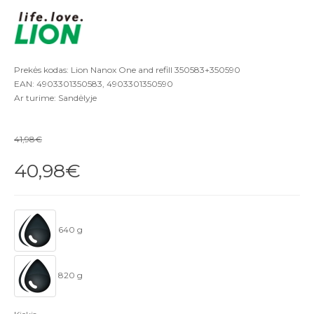
Prekės kodas: Lion Nanox One and refill 350583+350590
EAN: 4903301350583, 4903301350590
Ar turime: Sandėlyje
41,98€
40,98€
640 g
820 g