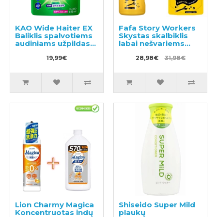
KAO Wide Haiter EX
Fafa Story Workers
Baliklis spalvotiems
Skystas skalbiklis
audiniams užpildas
labai nešvariems
820ml
skalbiniams ir darbo
19,99€
drabužiams 800ml +
28,98€
31,98€
užpildymui 720ml
Lion Charmy Magica
Shiseido Super Mild
Koncentruotas indų
plaukų