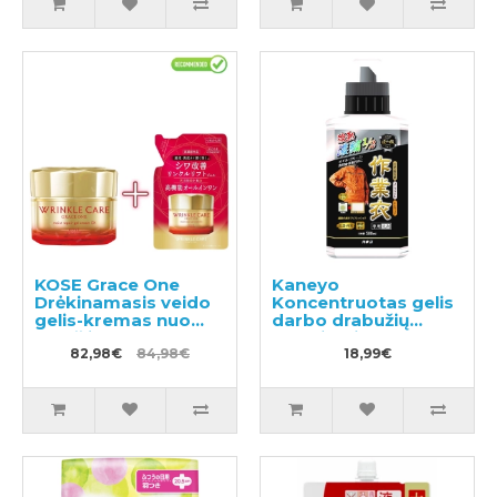
KOSE Grace One
Kaneyo
Drėkinamasis veido
Koncentruotas gelis
gelis-kremas nuo
darbo drabužių
raukšlių 100g +
skalbimui 500ml
užpildas 90g
82,98€
84,98€
18,99€