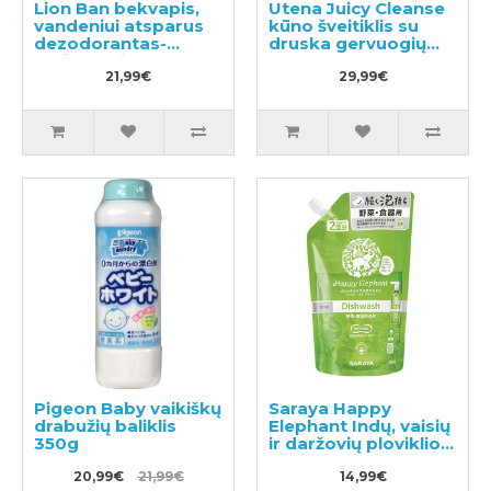
Lion Ban bekvapis,
Utena Juicy Cleanse
vandeniui atsparus
kūno šveitiklis su
dezodorantas-
druska gervuogių
antiperspirantas
kvapo 300g
40ml
21,99€
29,99€
Pigeon Baby vaikiškų
Saraya Happy
drabužių baliklis
Elephant Indų, vaisių
350g
ir daržovių ploviklio
užpildas 500ml
20,99€
21,99€
14,99€