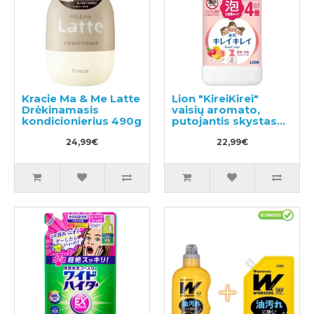
Kracie Ma & Me Latte
Lion "KireiKirei"
Drėkinamasis
vaisių aromato,
kondicionierius 490g
putojantis skystas
muilas papildymas
24,99€
800ml
22,99€