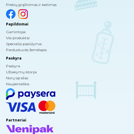
Prekių grąžinimas ir keitimas
Papildomai
Gamintojai
Visi produktai
Specialūs pasiūlymai
Parduotuvės žemėlapis
Paskyra
Paskyra
Užsakymų istorija
Norų sąrašas
Naujienlaiškis
Partneriai