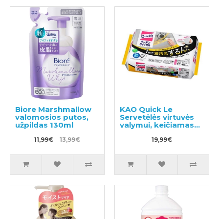
Biore Marshmallow
KAO Quick Le
valomosios putos,
Servetėlės virtuvės
užpildas 130ml
valymui, keičiamas
blokas 24vnt
11,99€
13,99€
19,99€