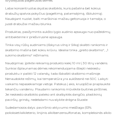
išryškėjusias pageltusias dėmes.
Labai koncentruotas skystas skalbiklis, kuris pašalina bet kokius
drabužių spalvos pokyčius (pageltimą, patamsėjimą, išblukimą).
Naudojant nuolat, balti marškiniai mažiau geltonuoja ir tamsėja, o
juodi drabužiai mažiau blunka.
Produktas, pasižymintis aukšto lygio audinio apsauga nuo pažeidimų,
antibakterine ir priešvirusine apsauga.
Tinka visų rūšių audiniams (išskyrus vilną ir šilką) skalbti rankomis ir
skalbimo mašina bet kokiu krūviu. Idealiai tinka „greito skalbimo“, „1
sukimo skalbimo“ režimams.
Naudojimas: įpilkite reikiamą produkto kiekį 10 ml į 30 litrų vandens.
Sunkiai išplaunamas dėmes rekomenduojama ištepti neskiestu
produktu ir palikti 12 valandų, tada išskalbti skalbimo mašinoje.
Nenaudokite režimų, kai temperatūra yra aukštesnė nei 50C. Laikyti
vaikams nepasiekiamoje vietoje. Patekus į akis, kruopščiai praplaukite
tekančiu vandeniu. Plaudami rankomis mūvėkite buitines pirštines.
Jei neskiesto skalbiklio pateko ant skalbyklės dangčio, plastikinių
paviršių, grindų, nedelsdami nuvalykite drėgna šluoste.
Sudedamosios dalys: paviršinio aktyvumo medžiaga (53%
polioksietilalkileterio, linijinis alkilbenzensulfonatas, kompleksinės alkilo