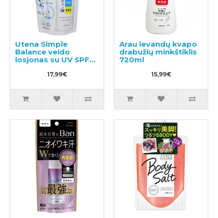
Utena Simple
Arau levandų kvapo
Balance veido
drabužių minkštiklis
losjonas su UV SPF5
720ml
užpildu 200ml
17,99€
15,99€