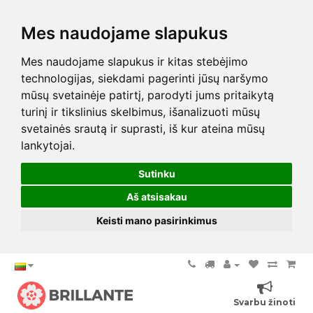
Mes naudojame slapukus
Mes naudojame slapukus ir kitas stebėjimo
technologijas, siekdami pagerinti jūsų naršymo
mūsų svetainėje patirtį, parodyti jums pritaikytą
turinį ir tikslinius skelbimus, išanalizuoti mūsų
svetainės srautą ir suprasti, iš kur ateina mūsų
lankytojai.
Sutinku
Aš atsisakau
Keisti mano pasirinkimus
Svarbu žinoti