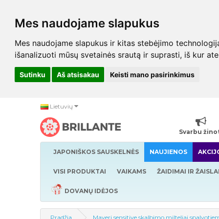
Mes naudojame slapukus
Mes naudojame slapukus ir kitas stebėjimo technologijas,
išanalizuoti mūsų svetainės srautą ir suprasti, iš kur at
Sutinku
Aš atsisakau
Keisti mano pasirinkimus
Lietuvių
Svarbu žino
JAPONIŠKOS SAUSKELNĖS
NAUJIENOS
AKCIJ
VISI PRODUKTAI
VAIKAMS
ŽAIDIMAI IR ŽAISLA
DOVANŲ IDĖJOS
Pradžia
Mayeri sensitive skalbimo milteliai spalvotie