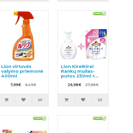
Lion virtuvės
Lion KireiKirei
valymo priemonė
Rankų muilas-
400ml
putos 250ml +
užpildas 450ml
7,99€
9,49€
26,98€
27,98€