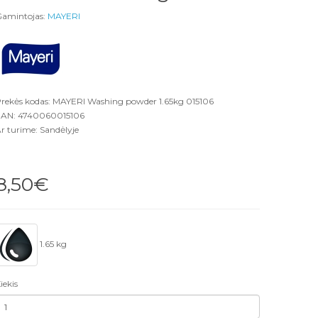
amintojas:
MAYERI
rekės kodas: MAYERI Washing powder 1.65kg 015106
AN: 4740060015106
r turime: Sandėlyje
8,50€
1.65 kg
iekis