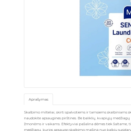
Aprašymas
Skalbimo milteliai, skirti spalvotiems ir tamsiems skalbiniams
naudokite apsaugines pirštines. Be baliklių, kvapiųjų medžiagų i
žmonėms ir vaikams. Efektyviai pašalina dėmes tiek šaltame, 
medžiagų, kurios apsaugo skalbimo mašiną nuo kalkių susida