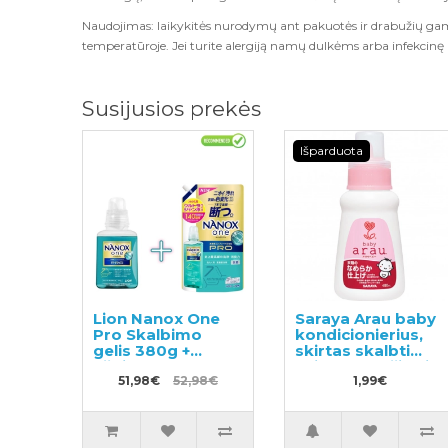
Naudojimas: laikykitės nurodymų ant pakuotės ir drabužių gam
temperatūroje. Jei turite alergiją namų dulkėms arba infekcinę 
Susijusios prekės
Išparduota
Lion Nanox One
Saraya Arau baby
Pro Skalbimo
kondicionierius,
gelis 380g +
skirtas skalbti
užpildas 1400g
vaikų drabužius ir
51,98€
52,98€
kitus skalbinius,
1,99€
pavyzdys 50ml