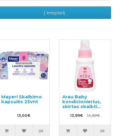
Į krepšelį
Mayeri Skalbimo
Arau Baby
kapsulės 25vnt
kondicionierius,
skirtas skalbti
vaikų drabužius ir
13,00€
kitus skalbinius
13,99€
14,99€
480ml