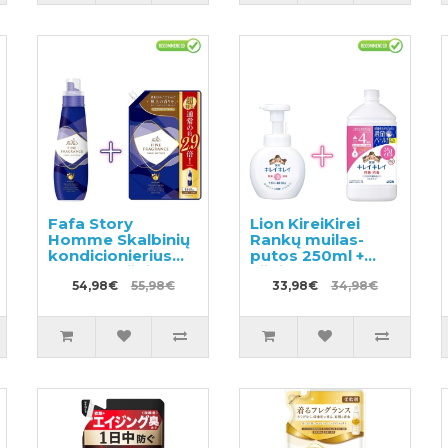
Fafa Story
Lion KireiKirei
Homme Skalbinių
Rankų muilas-
kondicionierius
putos 250ml +
600ml + užpildas
užpildas 800ml
1440ml
54,98€
55,98€
33,98€
34,98€