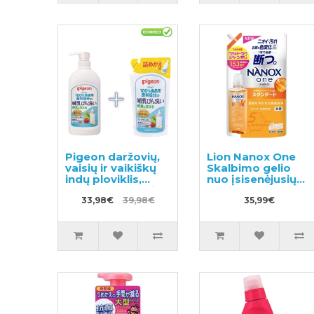
Pigeon daržovių,
Lion Nanox One
vaisių ir vaikiškų
Skalbimo gelio
indų ploviklis,
nuo įsisenėjusių
800ml dozatorius
nešvarumų
+ papildymas
33,98€
39,98€
užpildas 1530g
35,99€
700ml