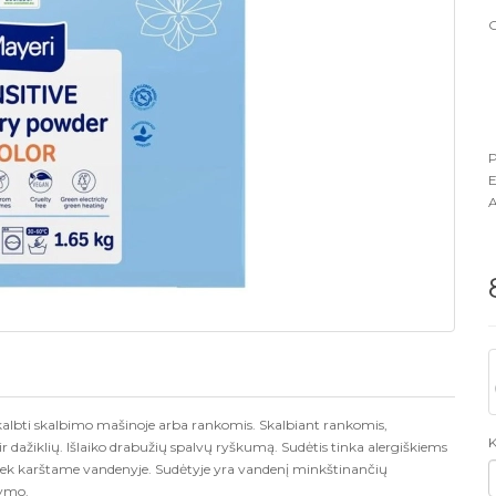
G
P
E
A
 skalbti skalbimo mašinoje arba rankomis. Skalbiant rankomis,
K
r dažiklių. Išlaiko drabužių spalvų ryškumą. Sudėtis tinka alergiškiems
tiek karštame vandenyje. Sudėtyje yra vandenį minkštinančių
rymo.