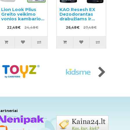
Lion Look Plius
KAO Resesh EX
Greito veikimo
Dezodorantas
vonios kambario
drabužiams ir
valiklis su
skalbiniams
citrusiniu kvapu
22,48€
24,48€
350ml + užpildas
26,48€
27,48€
500ml + užpildas
300ml
450ml
artneriai