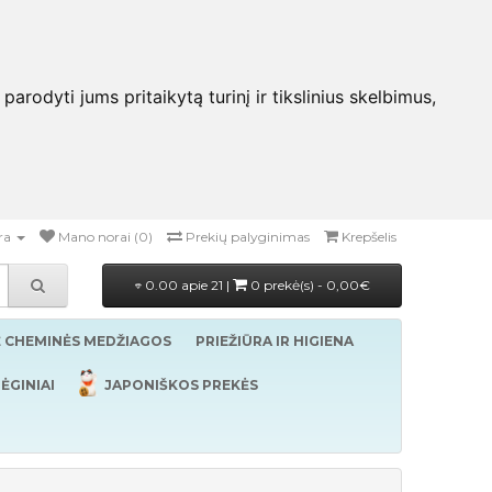
rodyti jums pritaikytą turinį ir tikslinius skelbimus,
ra
Mano norai (0)
Prekių palyginimas
Krepšelis
0.00 apie 21 |
0 prekė(s) - 0,00€
Ė CHEMINĖS MEDŽIAGOS
PRIEŽIŪRA IR HIGIENA
ĖGINIAI
JAPONIŠKOS PREKĖS