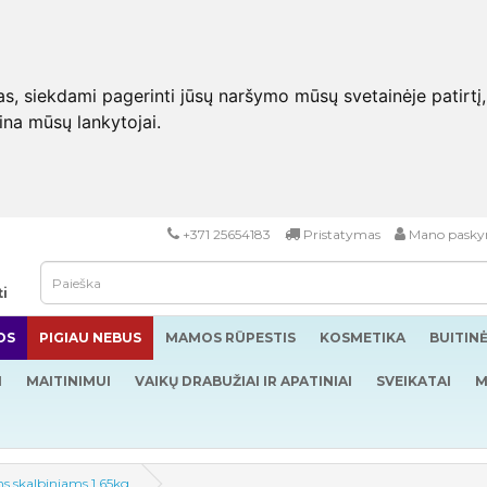
 siekdami pagerinti jūsų naršymo mūsų svetainėje patirtį, pa
eina mūsų lankytojai.
+371 25654183
Pristatymas
Mano pasky
ti
OS
PIGIAU NEBUS
MAMOS RŪPESTIS
KOSMETIKA
BUITIN
I
MAITINIMUI
VAIKŲ DRABUŽIAI IR APATINIAI
SVEIKATAI
M
ms skalbiniams 1.65kg