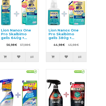
Lion Nanox One
Lion Nanox One
Pro Skalbimo
Pro Skalbimo
gelis 640g +
gelis 380g +
užpildas 1400g
užpildas 1070g
56,98€
57,98€
44,98€
45,98€