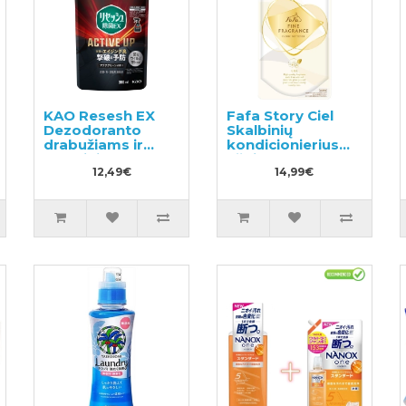
KAO Resesh EX
Fafa Story Ciel
Dezodoranto
Skalbinių
drabužiams ir
kondicionierius
skalbiniams
užpildas 500ml
užpildas 300ml
12,49€
14,99€