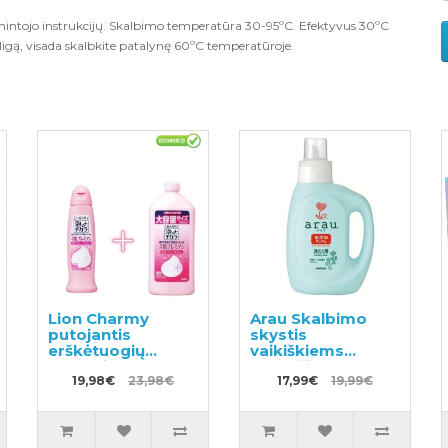
intojo instrukcijų. Skalbimo temperatūra 30-95ºC. Efektyvus 30ºC
ligą, visada skalbkite patalynę 60ºC temperatūroje.
Lion Charmy
Arau Skalbimo
putojantis
skystis
erškėtuogių
vaikiškiems
kvapo indų
drabužiams su
ploviklis 240ml +
19,98€
23,98€
pelargonijų kvapu
17,99€
19,99€
užpildas 550ml
1200ml