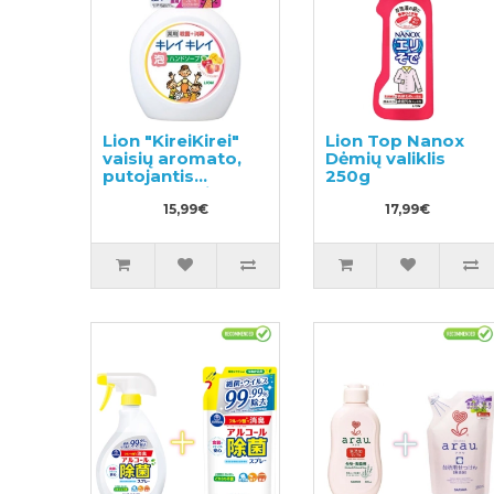
Lion "KireiKirei"
Lion Top Nanox
vaisių aromato,
Dėmių valiklis
putojantis
250g
skystas muilas
500ml
15,99€
17,99€