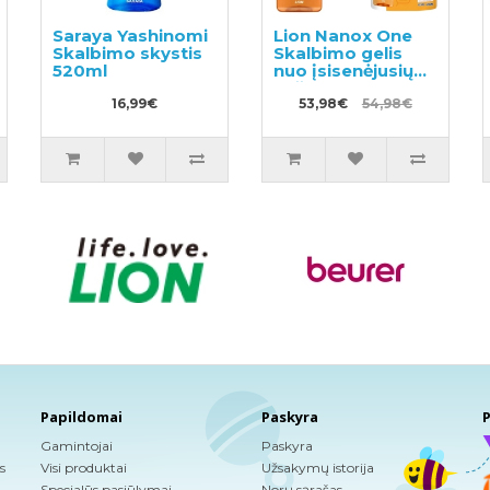
Saraya Yashinomi
Lion Nanox One
Skalbimo skystis
Skalbimo gelis
520ml
nuo įsisenėjusių
nešvarumų 640g
16,99€
+ užpildas 1530g
53,98€
54,98€
Papildomai
Paskyra
P
Gamintojai
Paskyra
s
Visi produktai
Užsakymų istorija
Specialūs pasiūlymai
Norų sąrašas