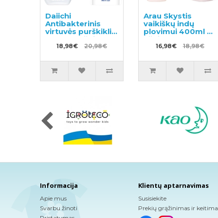
Daiichi
Arau Skystis
Antibakterinis
vaikiškų indų
virtuvės purškiklis
plovimui 400ml +
400ml + užpildas
užpildas 380ml
360ml
18,98€
20,98€
16,98€
18,98€
Informacija
Klientų aptarnavimas
Apie mus
Susisiekite
Svarbu žinoti
Prekių grąžinimas ir keitima
Pristatymas